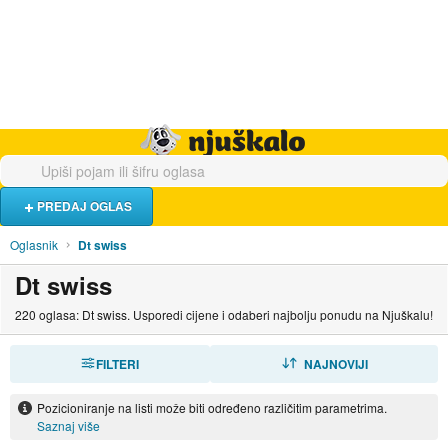
Hrana i piće
Turistički smještaj
Poslovi
Njuškalo naslovnica
PREDAJ OGLAS
Oglasnik
Dt swiss
Dt swiss
220 oglasa: Dt swiss. Usporedi cijene i odaberi najbolju ponudu na Njuškalu!
FILTERI
SORTIRAJ
NAJNOVIJI
Pozicioniranje na listi može biti određeno različitim parametrima.
Saznaj više