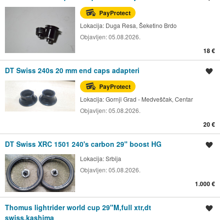
PayProtect
Lokacija:
Duga Resa, Šeketino Brdo
Objavljen:
05.08.2026.
18 €
DT Swiss 240s 20 mm end caps adapteri
Spremi oglas
PayProtect
Lokacija:
Gornji Grad - Medveščak, Centar
Objavljen:
05.08.2026.
20 €
DT Swiss XRC 1501 240's carbon 29" boost HG
Spremi oglas
Lokacija:
Srbija
Objavljen:
05.08.2026.
1.000 €
Thomus lightrider world cup 29"M,full xtr,dt
Spremi oglas
swiss,kashima