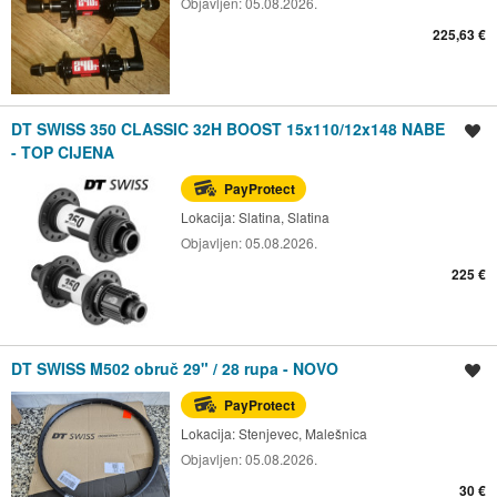
Objavljen:
05.08.2026.
225,63 €
DT SWISS 350 CLASSIC 32H BOOST 15x110/12x148 NABE
Spremi oglas
- TOP CIJENA
PayProtect
Lokacija:
Slatina, Slatina
Objavljen:
05.08.2026.
225 €
DT SWISS M502 obruč 29" / 28 rupa - NOVO
Spremi oglas
PayProtect
Lokacija:
Stenjevec, Malešnica
Objavljen:
05.08.2026.
30 €