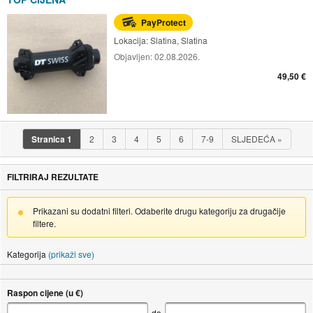
PayProtect
Lokacija:
Slatina, Slatina
Objavljen:
02.08.2026.
49,50 €
Stranica
1
2
3
4
5
6
7-9
SLJEDEĆA
»
FILTRIRAJ REZULTATE
Prikazani su dodatni filteri. Odaberite drugu kategoriju za drugačije
filtere.
Kategorija
(prikaži sve)
Raspon cijene (u €)
do