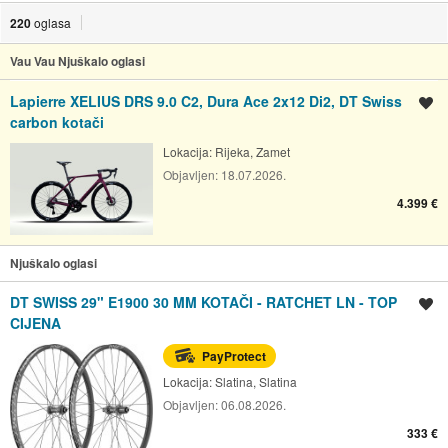
220
oglasa
Vau Vau Njuškalo oglasi
Lapierre XELIUS DRS 9.0 C2, Dura Ace 2x12 Di2, DT Swiss
Spremi oglas
carbon kotači
Lokacija:
Rijeka, Zamet
Objavljen:
18.07.2026.
4.399 €
Njuškalo oglasi
DT SWISS 29" E1900 30 MM KOTAČI - RATCHET LN - TOP
Spremi oglas
CIJENA
PayProtect
Lokacija:
Slatina, Slatina
Objavljen:
06.08.2026.
333 €