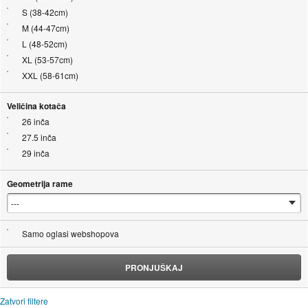
S (38-42cm)
M (44-47cm)
L (48-52cm)
XL (53-57cm)
XXL (58-61cm)
Veličina kotača
26 inča
27.5 inča
29 inča
Geometrija rame
Samo oglasi webshopova
PRONJUŠKAJ
Zatvori filtere