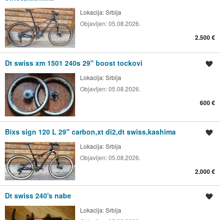
Lokacija:
Srbija
Objavljen:
05.08.2026.
2.500 €
Dt swiss xm 1501 240s 29" boost tockovi
Spremi oglas
Lokacija:
Srbija
Objavljen:
05.08.2026.
600 €
Bixs sign 120 L 29" carbon,xt di2,dt swiss,kashima
Spremi oglas
Lokacija:
Srbija
Objavljen:
05.08.2026.
2.000 €
Dt swiss 240's nabe
Spremi oglas
Lokacija:
Srbija