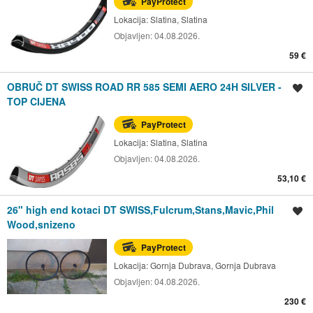
PayProtect
Lokacija:
Slatina, Slatina
Objavljen:
04.08.2026.
59 €
OBRUČ DT SWISS ROAD RR 585 SEMI AERO 24H SILVER -
Spremi oglas
TOP CIJENA
PayProtect
Lokacija:
Slatina, Slatina
Objavljen:
04.08.2026.
53,10 €
26" high end kotaci DT SWISS,Fulcrum,Stans,Mavic,Phil
Spremi oglas
Wood,snizeno
PayProtect
Lokacija:
Gornja Dubrava, Gornja Dubrava
Objavljen:
04.08.2026.
230 €