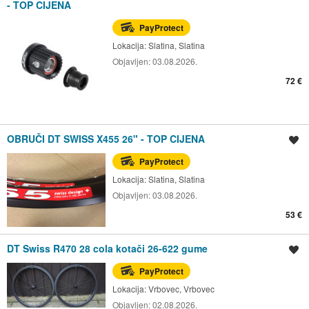
- TOP CIJENA
PayProtect
Lokacija:
Slatina, Slatina
Objavljen:
03.08.2026.
72 €
OBRUČI DT SWISS X455 26" - TOP CIJENA
Spremi oglas
PayProtect
Lokacija:
Slatina, Slatina
Objavljen:
03.08.2026.
53 €
DT Swiss R470 28 cola kotači 26-622 gume
Spremi oglas
PayProtect
Lokacija:
Vrbovec, Vrbovec
Objavljen:
02.08.2026.