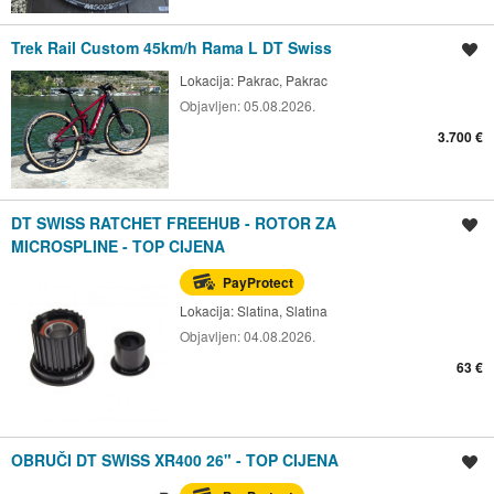
Trek Rail Custom 45km/h Rama L DT Swiss
Spremi oglas
Lokacija:
Pakrac, Pakrac
Objavljen:
05.08.2026.
3.700 €
DT SWISS RATCHET FREEHUB - ROTOR ZA
Spremi oglas
MICROSPLINE - TOP CIJENA
PayProtect
Lokacija:
Slatina, Slatina
Objavljen:
04.08.2026.
63 €
OBRUČI DT SWISS XR400 26" - TOP CIJENA
Spremi oglas