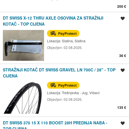
200 €
DT SWISS X-12 THRU AXLE OSOVINA ZA STRAŽNJI
Spremi oglas
KOTAČ - TOP CIJENA
PayProtect
Lokacija:
Slatina, Slatina
Objavljen:
02.08.2026.
36 €
STRAŽNJI KOTAČ DT SWISS GRAVEL LN 700C / 28" - TOP
Spremi oglas
CIJENA
PayProtect
Lokacija:
Trešnjevka - Jug, Vrbani
Objavljen:
02.08.2026.
135 €
DT SWISS 370 15 X 110 BOOST 28H PREDNJA NABA -
Spremi oglas
TOP CIJENA