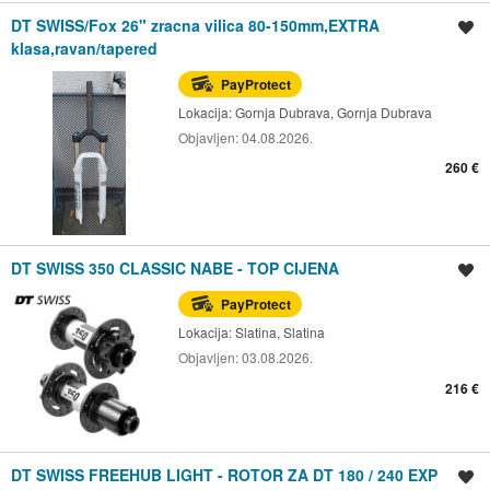
DT SWISS/Fox 26" zracna vilica 80-150mm,EXTRA
Spremi oglas
klasa,ravan/tapered
PayProtect
Lokacija:
Gornja Dubrava, Gornja Dubrava
Objavljen:
04.08.2026.
260 €
DT SWISS 350 CLASSIC NABE - TOP CIJENA
Spremi oglas
PayProtect
Lokacija:
Slatina, Slatina
Objavljen:
03.08.2026.
216 €
DT SWISS FREEHUB LIGHT - ROTOR ZA DT 180 / 240 EXP
Spremi oglas