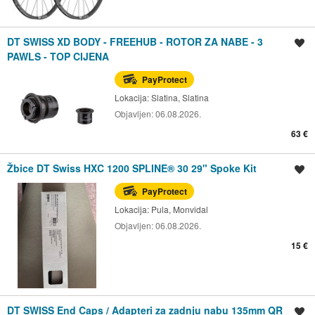
DT SWISS XD BODY - FREEHUB - ROTOR ZA NABE - 3
Spremi oglas
PAWLS - TOP CIJENA
PayProtect
Lokacija:
Slatina, Slatina
Objavljen:
06.08.2026.
63 €
Žbice DT Swiss HXC 1200 SPLINE® 30 29" Spoke Kit
Spremi oglas
PayProtect
Lokacija:
Pula, Monvidal
Objavljen:
06.08.2026.
15 €
DT SWISS End Caps / Adapteri za zadnju nabu 135mm QR
Spremi oglas