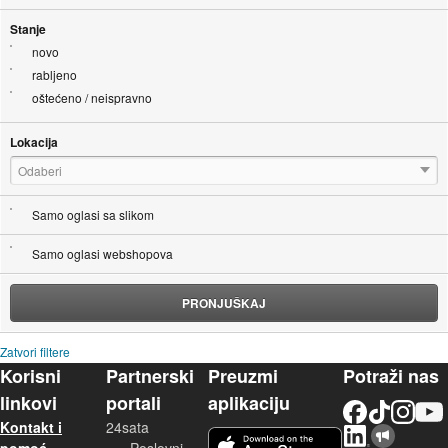
Stanje
novo
rabljeno
oštećeno / neispravno
Lokacija
Odaberi
Samo oglasi sa slikom
Samo oglasi webshopova
PRONJUŠKAJ
Zatvori filtere
Korisni
Partnerski
Preuzmi
Potraži nas
linkovi
portali
aplikaciju
Facebook
TikTok
Instagram
YouTu
Kontakt i
24sata
LinkedIn
Njuškalo blog
iOS aplikacija
pomoć
Poslovni