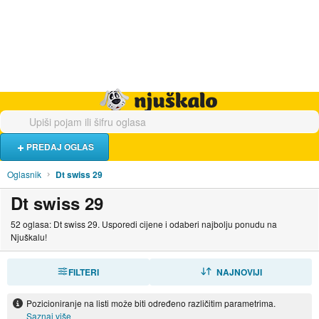
Hrana i piće
Turistički smještaj
Poslovi
Njuškalo naslovnica
PREDAJ OGLAS
Oglasnik
Dt swiss 29
Dt swiss 29
52 oglasa: Dt swiss 29. Usporedi cijene i odaberi najbolju ponudu na
Njuškalu!
FILTERI
SORTIRAJ
NAJNOVIJI
Pozicioniranje na listi može biti određeno različitim parametrima.
Saznaj više