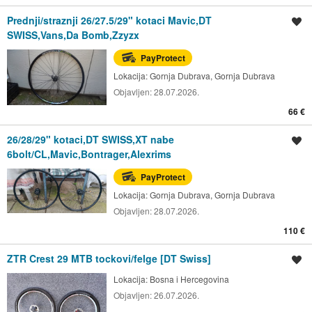
Prednji/straznji 26/27.5/29" kotaci Mavic,DT
Spremi oglas
SWISS,Vans,Da Bomb,Zzyzx
PayProtect
Lokacija:
Gornja Dubrava, Gornja Dubrava
Objavljen:
28.07.2026.
66 €
26/28/29" kotaci,DT SWISS,XT nabe
Spremi oglas
6bolt/CL,Mavic,Bontrager,Alexrims
PayProtect
Lokacija:
Gornja Dubrava, Gornja Dubrava
Objavljen:
28.07.2026.
110 €
ZTR Crest 29 MTB tockovi/felge [DT Swiss]
Spremi oglas
Lokacija:
Bosna i Hercegovina
Objavljen:
26.07.2026.