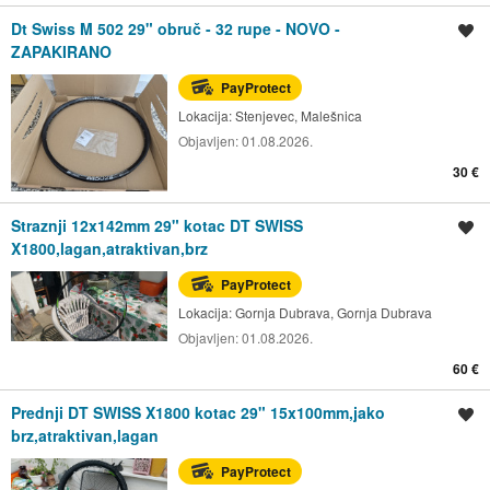
Dt Swiss M 502 29" obruč - 32 rupe - NOVO -
Spremi oglas
ZAPAKIRANO
PayProtect
Lokacija:
Stenjevec, Malešnica
Objavljen:
01.08.2026.
30 €
Straznji 12x142mm 29" kotac DT SWISS
Spremi oglas
X1800,lagan,atraktivan,brz
PayProtect
Lokacija:
Gornja Dubrava, Gornja Dubrava
Objavljen:
01.08.2026.
60 €
Prednji DT SWISS X1800 kotac 29" 15x100mm,jako
Spremi oglas
brz,atraktivan,lagan
PayProtect