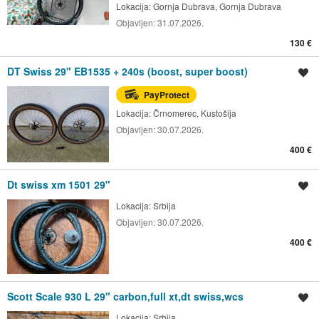
Lokacija:
Gornja Dubrava, Gornja Dubrava
Objavljen:
31.07.2026.
130 €
DT Swiss 29" EB1535 + 240s (boost, super boost)
Spremi oglas
PayProtect
Lokacija:
Črnomerec, Kustošija
Objavljen:
30.07.2026.
400 €
Dt swiss xm 1501 29"
Spremi oglas
Lokacija:
Srbija
Objavljen:
30.07.2026.
400 €
Scott Scale 930 L 29" carbon,full xt,dt swiss,wcs
Spremi oglas
Lokacija:
Srbija