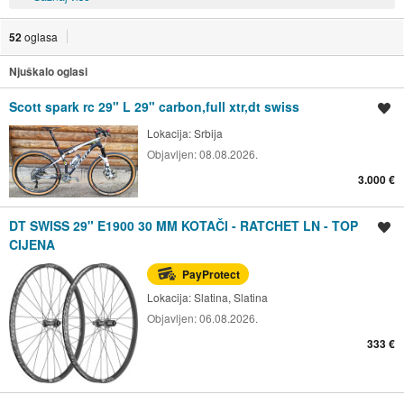
52
oglasa
Njuškalo oglasi
Scott spark rc 29" L 29" carbon,full xtr,dt swiss
Spremi oglas
Lokacija:
Srbija
Objavljen:
08.08.2026.
3.000 €
DT SWISS 29" E1900 30 MM KOTAČI - RATCHET LN - TOP
Spremi oglas
CIJENA
PayProtect
Lokacija:
Slatina, Slatina
Objavljen:
06.08.2026.
333 €