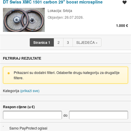
DT Swiss XMC 1501 carbon 29" boost microspline
Spremi oglas
Lokacija:
Srbija
Objavljen:
26.07.2026.
1.000 €
Stranica
1
2
3
SLJEDEĆA
»
FILTRIRAJ REZULTATE
Prikazani su dodatni filteri. Odaberite drugu kategoriju za drugačije
filtere.
Kategorija
(prikaži sve)
Raspon cijene (u €)
do
Samo PayProtect oglasi