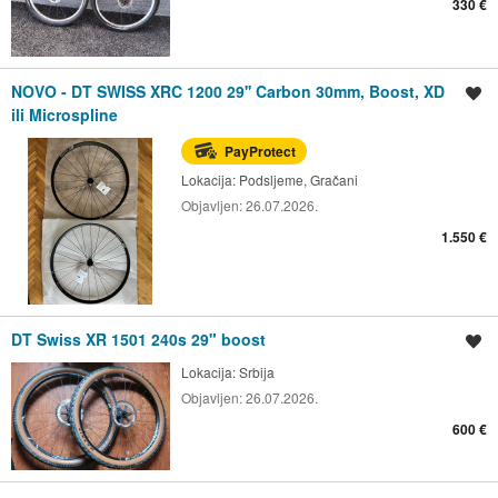
330 €
NOVO - DT SWISS XRC 1200 29'' Carbon 30mm, Boost, XD
Spremi oglas
ili Microspline
PayProtect
Lokacija:
Podsljeme, Gračani
Objavljen:
26.07.2026.
1.550 €
DT Swiss XR 1501 240s 29" boost
Spremi oglas
Lokacija:
Srbija
Objavljen:
26.07.2026.
600 €