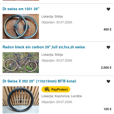
Dt swiss xm 1501 29"
Spremi oglas
Lokacija:
Srbija
Objavljen:
30.07.2026.
400 €
Radon black sin carbon 29",full xtr,fox,dt swiss
Spremi oglas
Lokacija:
Srbija
Objavljen:
30.07.2026.
2.000 €
Dt Swiss X 392 29" (110x15mm) MTB kotač
Spremi oglas
PayProtect
Lokacija:
Koprivnica, Lenišće
Objavljen:
29.07.2026.
105 €