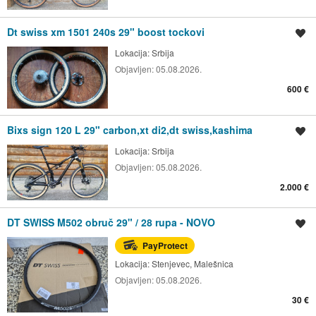
Dt swiss xm 1501 240s 29" boost tockovi
Spremi oglas
Lokacija:
Srbija
Objavljen:
05.08.2026.
600 €
Bixs sign 120 L 29" carbon,xt di2,dt swiss,kashima
Spremi oglas
Lokacija:
Srbija
Objavljen:
05.08.2026.
2.000 €
DT SWISS M502 obruč 29" / 28 rupa - NOVO
Spremi oglas
PayProtect
Lokacija:
Stenjevec, Malešnica
Objavljen:
05.08.2026.
30 €