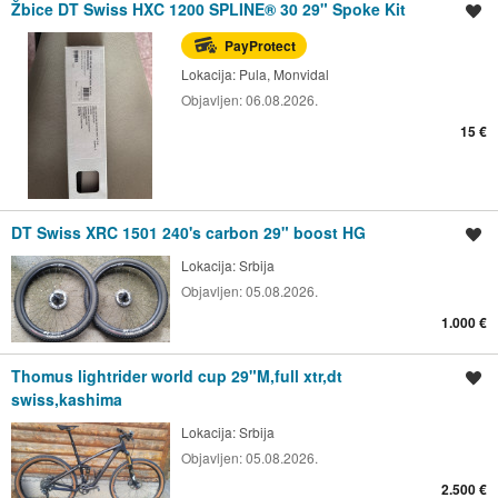
Žbice DT Swiss HXC 1200 SPLINE® 30 29" Spoke Kit
Spremi oglas
PayProtect
Lokacija:
Pula, Monvidal
Objavljen:
06.08.2026.
15 €
DT Swiss XRC 1501 240's carbon 29" boost HG
Spremi oglas
Lokacija:
Srbija
Objavljen:
05.08.2026.
1.000 €
Thomus lightrider world cup 29"M,full xtr,dt
Spremi oglas
swiss,kashima
Lokacija:
Srbija
Objavljen:
05.08.2026.
2.500 €