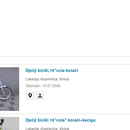
Dječji bicikl,16"cola kotači
Lokacija:
Koprivnica, Vinica
Objavljen:
15.07.2026.
Prikaži na mapi
Korisnik nije trgovac
Dječji bicikl 16"cola" kotači+kaciga
Lokacija:
Koprivnica, Vinica