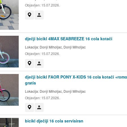
Objavljen:
15.07.2026.
Prikaži na mapi
Korisnik nije trgovac
dječji bicikl 4MAX SEABREEZE 16 cola kotači
Lokacija:
Donji Miholjac, Donji Miholjac
Objavljen:
15.07.2026.
Prikaži na mapi
Korisnik nije trgovac
dječji bicikl FAOR PONY X-KIDS 16 cola kotači +romo
gratis
Lokacija:
Donji Miholjac, Donji Miholjac
Objavljen:
15.07.2026.
Prikaži na mapi
Korisnik nije trgovac
bicikl dječiji 16 cola servisiran