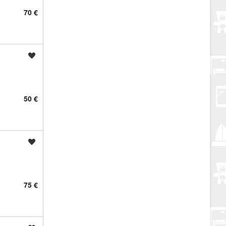
70 €
Spremi oglas
50 €
Spremi oglas
75 €