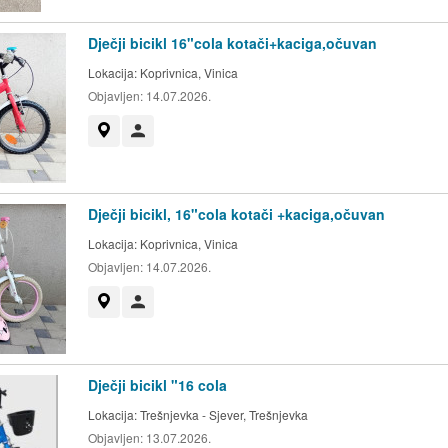
Dječji bicikl 16"cola kotači+kaciga,očuvan
Lokacija:
Koprivnica, Vinica
Objavljen:
14.07.2026.
Prikaži na mapi
Korisnik nije trgovac
Dječji bicikl, 16"cola kotači +kaciga,očuvan
Lokacija:
Koprivnica, Vinica
Objavljen:
14.07.2026.
Prikaži na mapi
Korisnik nije trgovac
Dječji bicikl "16 cola
Lokacija:
Trešnjevka - Sjever, Trešnjevka
Objavljen:
13.07.2026.