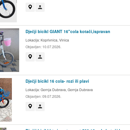
Prikaži na mapi
Korisnik nije trgovac
Dječji bicikl GIANT 16"cola kotači,ispravan
Lokacija:
Koprivnica, Vinica
Objavljen:
10.07.2026.
Prikaži na mapi
Korisnik nije trgovac
Dječji bicikl 16 cola- rozi ili plavi
Lokacija:
Gornja Dubrava, Gornja Dubrava
Objavljen:
09.07.2026.
Prikaži na mapi
Korisnik nije trgovac