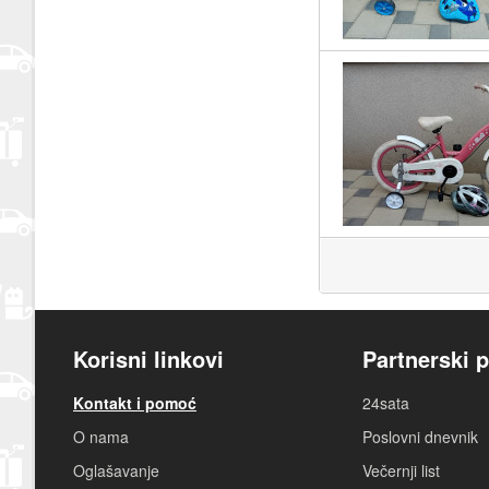
Korisni linkovi
Partnerski p
Kontakt i pomoć
24sata
O nama
Poslovni dnevnik
Oglašavanje
Večernji list