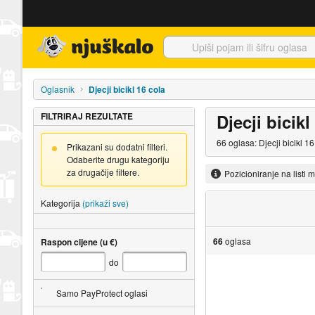
Njuškalo naslovnica
Oglasnik
Djecji bicikl 16 cola
FILTRIRAJ REZULTATE
Djecji bicikl
66 oglasa: Djecji bicikl 1
Prikazani su dodatni filteri.
Odaberite drugu kategoriju
za drugačije filtere.
Pozicioniranje na listi 
Kategorija
(prikaži sve)
66
oglasa
Raspon cijene (u €)
do
Samo PayProtect oglasi