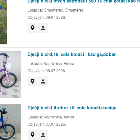
Dječji bicikl btwin astronaut 500 16 cola kotači kao 
Lokacija:
Črnomerec, Črnomerec
Objavljen:
09.07.2026.
Prikaži na mapi
Korisnik nije trgovac
Dječji bicikl,16"cola kotači i kaciga,dobar
Lokacija:
Koprivnica, Vinica
Objavljen:
08.07.2026.
Prikaži na mapi
Korisnik nije trgovac
Dječji bicikl Author 16"cola kotači+kaciga
Lokacija:
Koprivnica, Vinica
Objavljen:
07.07.2026.
Prikaži na mapi
Korisnik nije trgovac