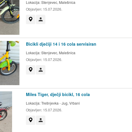
Lokacija:
Stenjevec, Malešnica
Objavljen:
15.07.2026.
Prikaži na mapi
Korisnik nije trgovac
Bicikli dječiji 14 i 16 cola servisiran
Lokacija:
Stenjevec, Malešnica
Objavljen:
15.07.2026.
Prikaži na mapi
Korisnik nije trgovac
Miles Tiger, dječji bicikl, 16 cola
Lokacija:
Trešnjevka - Jug, Vrbani
Objavljen:
15.07.2026.
Prikaži na mapi
Korisnik nije trgovac