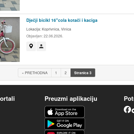
Dječji bicikl 16"cola kotači i kaciga
Lokacija:
Koprivnica, Vinica
Objavljen:
22.06.2026.
Prikaži na mapi
Korisnik nije trgovac
«
PRETHODNA
1
2
Stranica
3
ortali
Preuzmi aplikaciju
Pot
iOS aplikacija
Facebook
Android aplikacija