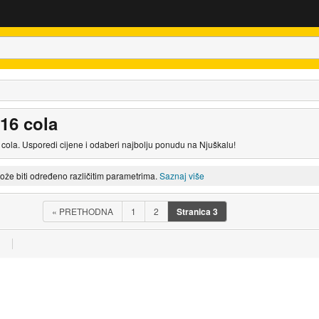
 16 cola
6 cola. Usporedi cijene i odaberi najbolju ponudu na Njuškalu!
može biti određeno različitim parametrima.
Saznaj više
«
PRETHODNA
1
2
Stranica
3