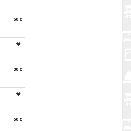
50 €
Spremi oglas
30 €
Spremi oglas
50 €