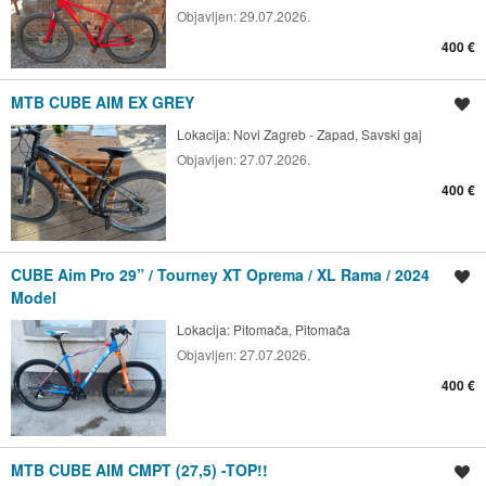
Objavljen:
29.07.2026.
400 €
MTB CUBE AIM EX GREY
Spremi oglas
Lokacija:
Novi Zagreb - Zapad, Savski gaj
Objavljen:
27.07.2026.
400 €
CUBE Aim Pro 29” / Tourney XT Oprema / XL Rama / 2024
Spremi oglas
Model
Lokacija:
Pitomača, Pitomača
Objavljen:
27.07.2026.
400 €
MTB CUBE AIM CMPT (27,5) -TOP!!
Spremi oglas