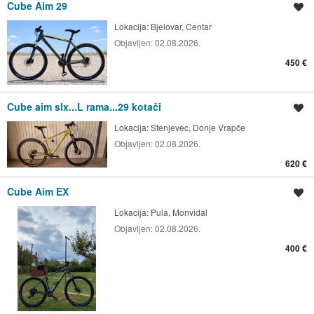
Cube Aim 29
Spremi oglas
Lokacija:
Bjelovar, Centar
Objavljen:
02.08.2026.
450 €
Cube aim slx...L rama...29 kotači
Spremi oglas
Lokacija:
Stenjevec, Donje Vrapče
Objavljen:
02.08.2026.
620 €
Cube Aim EX
Spremi oglas
Lokacija:
Pula, Monvidal
Objavljen:
02.08.2026.
400 €