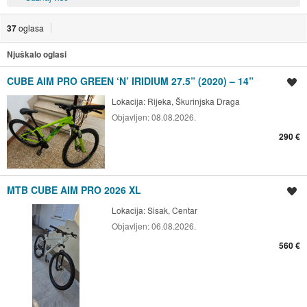
37
oglasa
Njuškalo oglasi
CUBE AIM PRO GREEN ‘N’ IRIDIUM 27.5” (2020) – 14”
Spremi oglas
Lokacija:
Rijeka, Škurinjska Draga
Objavljen:
08.08.2026.
290 €
MTB CUBE AIM PRO 2026 XL
Spremi oglas
Lokacija:
Sisak, Centar
Objavljen:
06.08.2026.
560 €