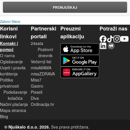
PRONJUŠKAJ
Zatvori filtere
Korisni
Partnerski
Preuzmi
Potraži nas
linkovi
portali
aplikaciju
Facebook
TikTok
Instagram
YouTu
Kontakt i
24sata
LinkedIn
Njuškalo blog
iOS aplikacija
pomoć
Poslovni
O nama
dnevnik
Android aplikacija
Oglašavanje
Večernji list
Uvjeti i pravila
missMAMA
korištenja
missZDRAVA
Huawei aplikacija
Politika
Miss7
privatnosti
Gastro
Podešavanje
Pixsell
kolačića
Diva
Načini plaćanja
Ordinacija.hr
Mapa stranica
Blog
© Njuškalo d.o.o. 2026.
Sva prava pridržana.