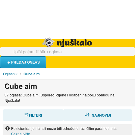
Hrana i piće
Turistički smještaj
Poslovi
Njuškalo naslovnica
PREDAJ OGLAS
Oglasnik
Cube aim
Cube aim
37 oglasa: Cube aim. Usporedi cijene i odaberi najbolju ponudu na
Njuškalu!
FILTERI
SORTIRAJ
NAJNOVIJI
Pozicioniranje na listi može biti određeno različitim parametrima.
Saznaj više