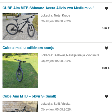
CUBE Aim MTB Shimano Acera Alivio 2x8 Medium 29”
Spremi oglas
Lokacija:
Trnje, Kruge
Objavljen:
06.08.2026.
356 €
Cube aim sl u odličnom stanju
Spremi oglas
Lokacija:
Bjelovar, Naselje kralja Zvonimira
Objavljen:
05.08.2026.
400 €
Cube Aim MTB – okvir S (Small)
Spremi oglas
Lokacija:
Split, Visoka
Objavljen:
05.08.2026.