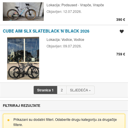
Lokacija:
Podsused - Vrapče, Vrapče
Objavljen:
12.07.2026.
390 €
CUBE AIM SLX SLATEBLACK´N´BLACK 2026
Spremi oglas
Lokacija:
Vodice, Vodice
Objavljen:
09.07.2026.
759 €
Stranica
1
2
SLJEDEĆA
»
FILTRIRAJ REZULTATE
Prikazani su dodatni filteri. Odaberite drugu kategoriju za drugačije
filtere.