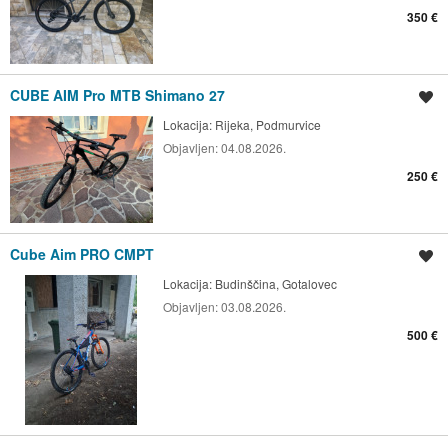
350 €
CUBE AIM Pro MTB Shimano 27
Spremi oglas
Lokacija:
Rijeka, Podmurvice
Objavljen:
04.08.2026.
250 €
Cube Aim PRO CMPT
Spremi oglas
Lokacija:
Budinščina, Gotalovec
Objavljen:
03.08.2026.
500 €