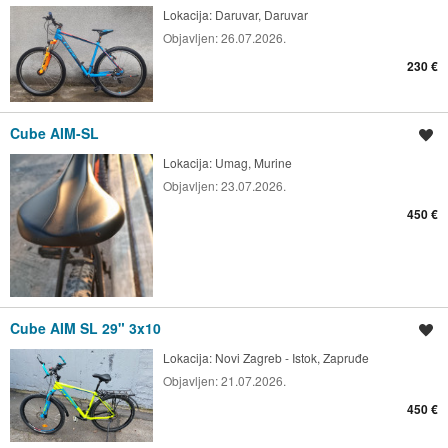
Lokacija:
Daruvar, Daruvar
Objavljen:
26.07.2026.
230 €
Cube AIM-SL
Spremi oglas
Lokacija:
Umag, Murine
Objavljen:
23.07.2026.
450 €
Cube AIM SL 29" 3x10
Spremi oglas
Lokacija:
Novi Zagreb - Istok, Zapruđe
Objavljen:
21.07.2026.
450 €