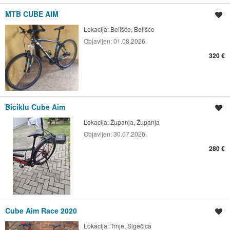
MTB CUBE AIM
Spremi oglas
Lokacija:
Belišće, Belišće
Objavljen:
01.08.2026.
320 €
Biciklu Cube Aim
Spremi oglas
Lokacija:
Županja, Županja
Objavljen:
30.07.2026.
280 €
Cube Aim Race 2020
Spremi oglas
Lokacija:
Trnje, Sigečica