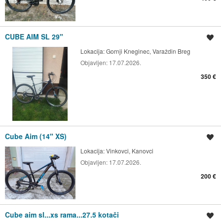
CUBE AIM SL 29"
Spremi oglas
Lokacija:
Gornji Kneginec, Varaždin Breg
Objavljen:
17.07.2026.
350 €
Cube Aim (14" XS)
Spremi oglas
Lokacija:
Vinkovci, Kanovci
Objavljen:
17.07.2026.
200 €
Cube aim sl...xs rama...27.5 kotači
Spremi oglas