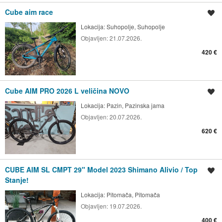
Cube aim race
Spremi oglas
Lokacija:
Suhopolje, Suhopolje
Objavljen:
21.07.2026.
420 €
Cube AIM PRO 2026 L veličina NOVO
Spremi oglas
Lokacija:
Pazin, Pazinska jama
Objavljen:
20.07.2026.
620 €
CUBE AIM SL CMPT 29" Model 2023 Shimano Alivio / Top
Spremi oglas
Stanje!
Lokacija:
Pitomača, Pitomača
Objavljen:
19.07.2026.
400 €