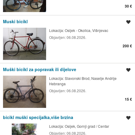
30 €
Muski bicikl
Spremi oglas
Lokacija:
Osijek - Okolica, Višnjevac
Objavljen:
06.08.2026.
200 €
Muški bicikl za popravak ili dijelove
Spremi oglas
Lokacija:
Slavonski Brod, Naselje Andrije
Hebranga
Objavljen:
06.08.2026.
15 €
bicikl muški specijalka,više brzina
Spremi oglas
Lokacija:
Osijek, Gornji grad / Centar
Objavljen:
06.08.2026.