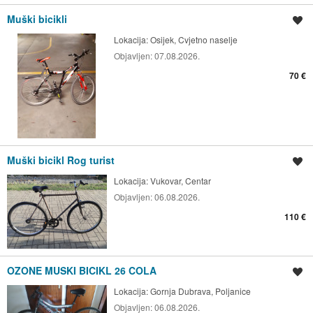
Muški bicikli
Spremi oglas
Lokacija:
Osijek, Cvjetno naselje
Objavljen:
07.08.2026.
70 €
Muški bicikl Rog turist
Spremi oglas
Lokacija:
Vukovar, Centar
Objavljen:
06.08.2026.
110 €
OZONE MUSKI BICIKL 26 COLA
Spremi oglas
Lokacija:
Gornja Dubrava, Poljanice
Objavljen:
06.08.2026.