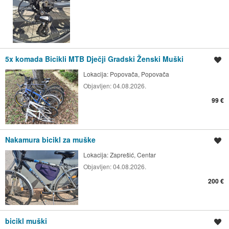
5x komada Bicikli MTB Dječji Gradski Ženski Muški
Spremi oglas
Lokacija:
Popovača, Popovača
Objavljen:
04.08.2026.
99 €
Nakamura bicikl za muške
Spremi oglas
Lokacija:
Zaprešić, Centar
Objavljen:
04.08.2026.
200 €
bicikl muški
Spremi oglas