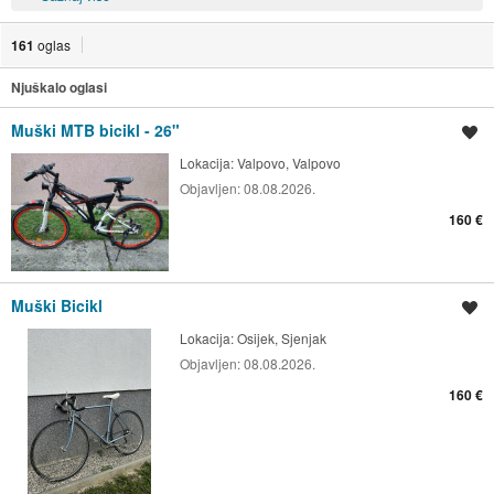
161
oglas
Njuškalo oglasi
Muški MTB bicikl - 26"
Spremi oglas
Lokacija:
Valpovo, Valpovo
Objavljen:
08.08.2026.
160 €
Muški Bicikl
Spremi oglas
Lokacija:
Osijek, Sjenjak
Objavljen:
08.08.2026.
160 €