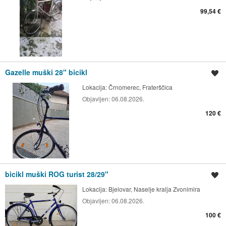
99,54 €
Gazelle muški 28" bicikl
Spremi oglas
Lokacija:
Črnomerec, Fraterščica
Objavljen:
06.08.2026.
120 €
bicikl muški ROG turist 28/29"
Spremi oglas
Lokacija:
Bjelovar, Naselje kralja Zvonimira
Objavljen:
06.08.2026.
100 €