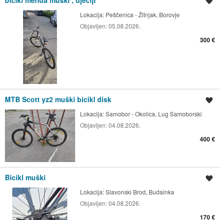
Spremi oglas
Lokacija:
Peščenica - Žitnjak, Borovje
Objavljen:
05.08.2026.
300 €
MTB Scott yz2 muški bicikl disk
Spremi oglas
Lokacija:
Samobor - Okolica, Lug Samoborski
Objavljen:
04.08.2026.
400 €
Bicikl muški
Spremi oglas
Lokacija:
Slavonski Brod, Budainka
Objavljen:
04.08.2026.
170 €