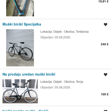
19,91 €
Muški bicikl Specijalka
Spremi oglas
Lokacija:
Osijek - Okolica, Tvrđavica
Objavljen:
05.08.2026.
240 €
Na prodaju uredan muški bicikl
Spremi oglas
Lokacija:
Osijek - Okolica, Tenja
Objavljen:
05.08.2026.
100 €
bicikl merida muški , dječiji