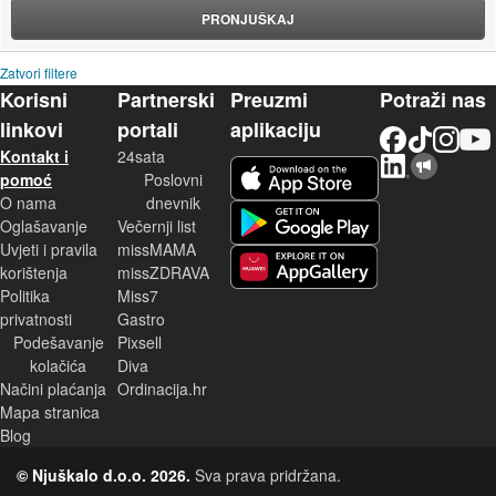
PRONJUŠKAJ
Zatvori filtere
Korisni
Partnerski
Preuzmi
Potraži nas
linkovi
portali
aplikaciju
Facebook
TikTok
Instagram
YouTu
Kontakt i
24sata
LinkedIn
Njuškalo blog
iOS aplikacija
pomoć
Poslovni
O nama
dnevnik
Android aplikacija
Oglašavanje
Večernji list
Uvjeti i pravila
missMAMA
korištenja
missZDRAVA
Huawei aplikacija
Politika
Miss7
privatnosti
Gastro
Podešavanje
Pixsell
kolačića
Diva
Načini plaćanja
Ordinacija.hr
Mapa stranica
Blog
© Njuškalo d.o.o. 2026.
Sva prava pridržana.