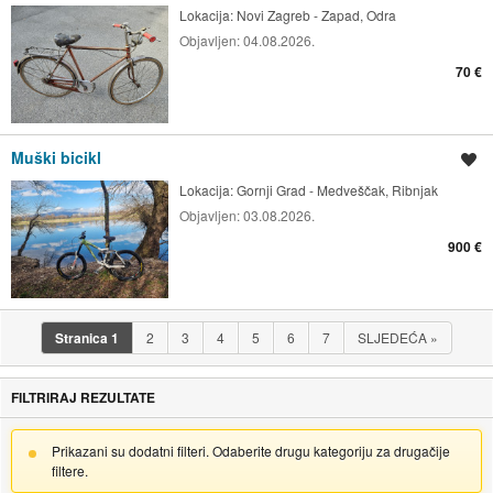
Lokacija:
Novi Zagreb - Zapad, Odra
Objavljen:
04.08.2026.
70 €
Muški bicikl
Spremi oglas
Lokacija:
Gornji Grad - Medveščak, Ribnjak
Objavljen:
03.08.2026.
900 €
Stranica
1
2
3
4
5
6
7
SLJEDEĆA
»
FILTRIRAJ REZULTATE
Prikazani su dodatni filteri. Odaberite drugu kategoriju za drugačije
filtere.