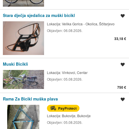
Stara dječja sjedalica za muški bicikl
Spremi oglas
Lokacija:
Velika Gorica - Okolica, Ščitarjevo
Objavljen:
06.08.2026.
33,18 €
Muski Bicikli
Spremi oglas
Lokacija:
Vinkovci, Centar
Objavljen:
05.08.2026.
750 €
Rama Za Bicikl muška plava
Spremi oglas
PayProtect
Lokacija:
Bukovlje, Bukovlje
Objavljen:
05.08.2026.