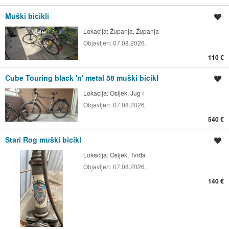
Muški bicikli
Spremi oglas
Lokacija:
Županja, Županja
Objavljen:
07.08.2026.
110 €
Cube Touring black 'n' metal 58 muški bicikl
Spremi oglas
Lokacija:
Osijek, Jug I
Objavljen:
07.08.2026.
540 €
Stari Rog muški bicikl
Spremi oglas
Lokacija:
Osijek, Tvrđa
Objavljen:
07.08.2026.
140 €