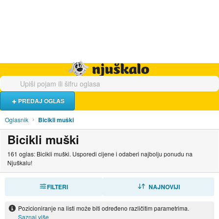
Hrana i piće
Turistički smještaj
Poslovi
Njuškalo naslovnica
PREDAJ OGLAS
Oglasnik
Bicikli muški
Bicikli muški
161 oglas: Bicikli muški. Usporedi cijene i odaberi najbolju ponudu na
Njuškalu!
FILTERI
SORTIRAJ
NAJNOVIJI
Pozicioniranje na listi može biti određeno različitim parametrima.
Saznaj više