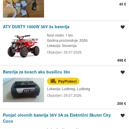
45 €
ATV DUSTY 1000W 36V 3x baterija
Spremi oglas
Novi motor, 1 km
Godina proizvodnje: 2026.
Lokacija:
Slovenija
Objavljen:
30.07.2026.
498 €
Baterija za bosch aku busilicu 36v
Spremi oglas
PayProtect
Lokacija:
Ludbreg, Ludbreg
Objavljen:
29.07.2026.
200 €
Punjač olovnih baterija 36V 3A za Električni Skuter City
Spremi oglas
Coco