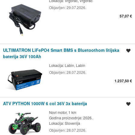
Lokacija:
Vrgorac, Vrgorac
Objavljen:
29.07.2026.
57,07 €
ULTIMATRON LiFePO4 Smart BMS s Bluetoothom litijska
Spremi oglas
baterija 36V 100Ah
Lokacija:
Labin, Labin
Objavljen:
28.07.2026.
1.237,50 €
ATV PYTHON 1000W 6 col 36V 3x baterija
Spremi oglas
Novi motor, 1 km
Godina proizvodnje: 2026.
Lokacija:
Slovenija
Objavljen:
28.07.2026.