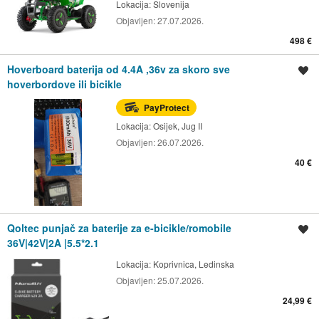
Lokacija:
Slovenija
Objavljen:
27.07.2026.
498 €
Hoverboard baterija od 4.4A ,36v za skoro sve
Spremi oglas
hoverbordove ili bicikle
PayProtect
Lokacija:
Osijek, Jug II
Objavljen:
26.07.2026.
40 €
Qoltec punjač za baterije za e-bicikle/romobile
Spremi oglas
36V|42V|2A |5.5*2.1
Lokacija:
Koprivnica, Ledinska
Objavljen:
25.07.2026.
24,99 €