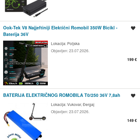
Ook-Tek V8 Najjeftiniji Elektični Romobil 350W Bicikl -
Spremi oglas
Baterija 36V
Lokacija:
Poljska
Objavljen:
23.07.2026.
199 €
BATERIJA ELEKTRIČNOG ROMOBILA T0/250 36V 7,8ah
Spremi oglas
Lokacija:
Vukovar, Đergaj
Objavljen:
23.07.2026.
149 €