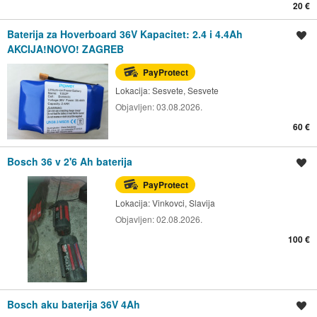
20 €
Baterija za Hoverboard 36V Kapacitet: 2.4 i 4.4Ah
Spremi oglas
AKCIJA!NOVO! ZAGREB
PayProtect
Lokacija:
Sesvete, Sesvete
Objavljen:
03.08.2026.
60 €
Bosch 36 v 2'6 Ah baterija
Spremi oglas
PayProtect
Lokacija:
Vinkovci, Slavija
Objavljen:
02.08.2026.
100 €
Bosch aku baterija 36V 4Ah
Spremi oglas