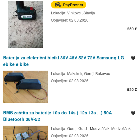
PayProtect
Lokacija:
Vinkovci, Slavija
Objavljen:
02.08.2026.
250 €
Baterija za električni bicikl 36V 48V 52V 72V Samsung LG
Spremi oglas
ebike e bike
Lokacija:
Maksimir, Gornji Bukovac
Objavljen:
02.08.2026.
520 €
BMS zaštita za baterije 10s do 14s ( 12s 13s ...) 50A
Spremi oglas
Bluetooth 36V-52
Lokacija:
Gornji Grad - Medveščak, Medveščak
Objavljen:
02.08.2026.