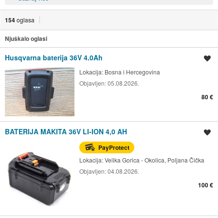
154
oglasa
Njuškalo oglasi
Husqvarna baterija 36V 4.0Ah
Spremi oglas
Lokacija:
Bosna i Hercegovina
Objavljen:
05.08.2026.
80 €
BATERIJA MAKITA 36V LI-ION 4,0 AH
Spremi oglas
PayProtect
Lokacija:
Velika Gorica - Okolica, Poljana Čička
Objavljen:
04.08.2026.
100 €