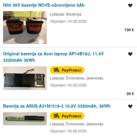
Hilti 36V baterije NOVE-obnovljene 5Ah
Spremi oglas
Lokacija:
Slovenija
Objavljen:
04.08.2026.
130 €
Original baterija za Acer laptop AP14B18J, 11,4V
Spremi oglas
3220mAh 36Wh
PayProtect
Lokacija:
Črnomerec, Jelenovac
Objavljen:
03.08.2026.
20 €
Baterija za ASUS A31N1519-2 10,8V 3350mAh, 36Wh
Spremi oglas
PayProtect
Lokacija:
Črnomerec, Jelenovac
Objavljen:
03.08.2026.