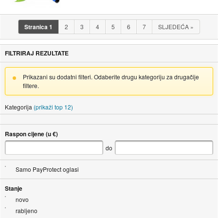
Stranica
1
2
3
4
5
6
7
SLJEDEĆA
»
FILTRIRAJ REZULTATE
Prikazani su dodatni filteri. Odaberite drugu kategoriju za drugačije
filtere.
Kategorija
(prikaži top 12)
Raspon cijene (u €)
do
Samo PayProtect oglasi
Stanje
novo
rabljeno