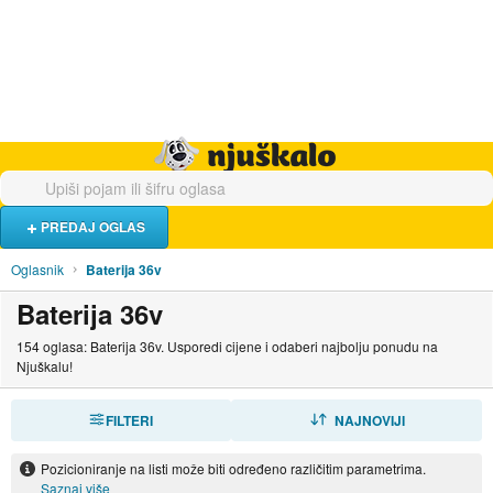
Hrana i piće
Turistički smještaj
Poslovi
Njuškalo naslovnica
PREDAJ OGLAS
Oglasnik
Baterija 36v
Baterija 36v
154 oglasa: Baterija 36v. Usporedi cijene i odaberi najbolju ponudu na
Njuškalu!
FILTERI
SORTIRAJ
NAJNOVIJI
Pozicioniranje na listi može biti određeno različitim parametrima.
Saznaj više