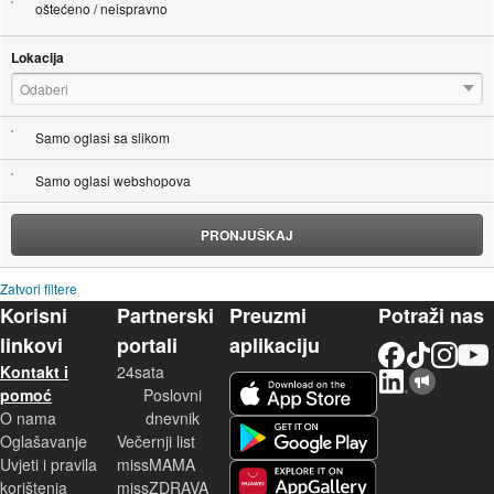
oštećeno / neispravno
Lokacija
Odaberi
Samo oglasi sa slikom
Samo oglasi webshopova
PRONJUŠKAJ
Zatvori filtere
Korisni
Partnerski
Preuzmi
Potraži nas
linkovi
portali
aplikaciju
Facebook
TikTok
Instagram
YouTu
Kontakt i
24sata
LinkedIn
Njuškalo blog
iOS aplikacija
pomoć
Poslovni
O nama
dnevnik
Android aplikacija
Oglašavanje
Večernji list
Uvjeti i pravila
missMAMA
korištenja
missZDRAVA
Huawei aplikacija