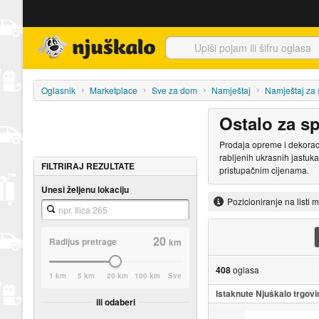
Njuškalo naslovnica
Oglasnik
Marketplace
Sve za dom
Namještaj
Namještaj za
Ostalo za s
Prodaja opreme i dekoraci
rabljenih ukrasnih jastuka
FILTRIRAJ REZULTATE
pristupačnim cijenama.
Unesi željenu lokaciju
Pozicioniranje na listi 
20
Radijus pretrage
km
408
oglasa
1 km
5 km
20 km
100 km
Sve
Istaknute Njuškalo trgovi
ili odaberi