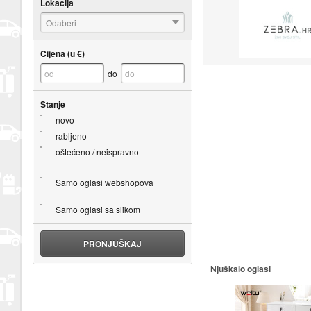
Lokacija
Odaberi
Cijena (u €)
do
Stanje
novo
rabljeno
oštećeno / neispravno
Samo oglasi webshopova
Samo oglasi sa slikom
PRONJUŠKAJ
Njuškalo oglasi