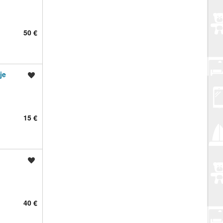
50 €
je
Spremi oglas
15 €
Spremi oglas
40 €