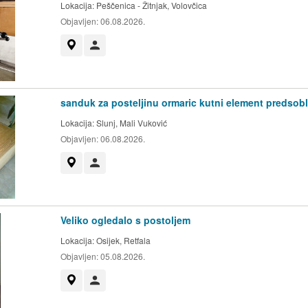
Lokacija:
Peščenica - Žitnjak, Volovčica
Objavljen:
06.08.2026.
Prikaži na mapi
Korisnik nije trgovac
sanduk za posteljinu ormaric kutni element predsobl
Lokacija:
Slunj, Mali Vuković
Objavljen:
06.08.2026.
Prikaži na mapi
Korisnik nije trgovac
Veliko ogledalo s postoljem
Lokacija:
Osijek, Retfala
Objavljen:
05.08.2026.
Prikaži na mapi
Korisnik nije trgovac