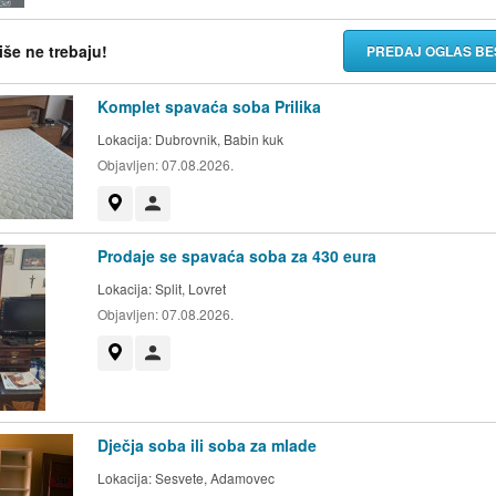
više ne trebaju!
PREDAJ OGLAS BE
Komplet spavaća soba Prilika
Lokacija:
Dubrovnik, Babin kuk
Objavljen:
07.08.2026.
Prikaži na mapi
Korisnik nije trgovac
Prodaje se spavaća soba za 430 eura
Lokacija:
Split, Lovret
Objavljen:
07.08.2026.
Prikaži na mapi
Korisnik nije trgovac
Dječja soba ili soba za mlade
Lokacija:
Sesvete, Adamovec