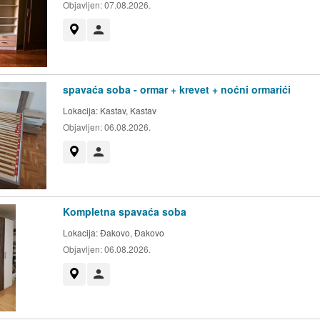
Objavljen:
07.08.2026.
Prikaži na mapi
Korisnik nije trgovac
spavaća soba - ormar + krevet + noćni ormarići
Lokacija:
Kastav, Kastav
Objavljen:
06.08.2026.
Prikaži na mapi
Korisnik nije trgovac
Kompletna spavaća soba
Lokacija:
Đakovo, Đakovo
Objavljen:
06.08.2026.
Prikaži na mapi
Korisnik nije trgovac