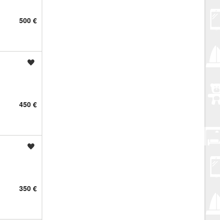
500 €
Spremi oglas
450 €
Spremi oglas
350 €