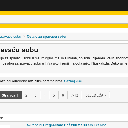
 spavaću sobu
Ostalo za spavaću sobu
pavaću sobu
ja za spavaću sobu u malim oglasima sa slikama, opisom i cijenom. Velik izbor nov
 i ostalog za spavaću sobu u Hrvatskoj i regiji na oglasniku Njuskalo.hr. Dekoracije 
može biti određeno različitim parametrima.
Saznaj više
Stranica
1
2
3
4
5
6
7-12
SLJEDEĆA
»
ne
5-Panelni Pregrađivač Bež 200 x 180 cm Tkanina - Bež 5