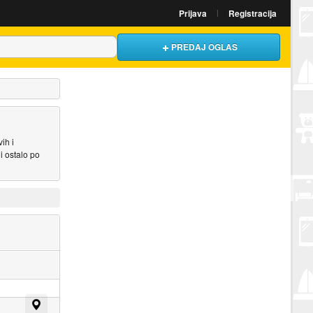
Prijava
Registracija
PREDAJ OGLAS
ih i
i ostalo po
Prikaži na mapi