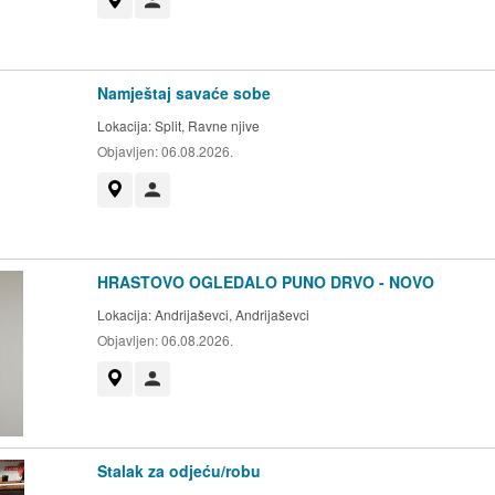
Prikaži na mapi
Korisnik nije trgovac
Namještaj savaće sobe
Lokacija:
Split, Ravne njive
Objavljen:
06.08.2026.
Prikaži na mapi
Korisnik nije trgovac
HRASTOVO OGLEDALO PUNO DRVO - NOVO
Lokacija:
Andrijaševci, Andrijaševci
Objavljen:
06.08.2026.
Prikaži na mapi
Korisnik nije trgovac
Stalak za odjeću/robu