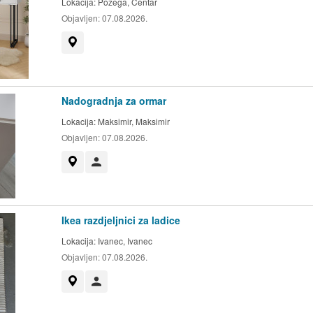
Lokacija:
Požega, Centar
Objavljen:
07.08.2026.
Prikaži na mapi
Nadogradnja za ormar
Lokacija:
Maksimir, Maksimir
Objavljen:
07.08.2026.
Prikaži na mapi
Korisnik nije trgovac
Ikea razdjeljnici za ladice
Lokacija:
Ivanec, Ivanec
Objavljen:
07.08.2026.
Prikaži na mapi
Korisnik nije trgovac