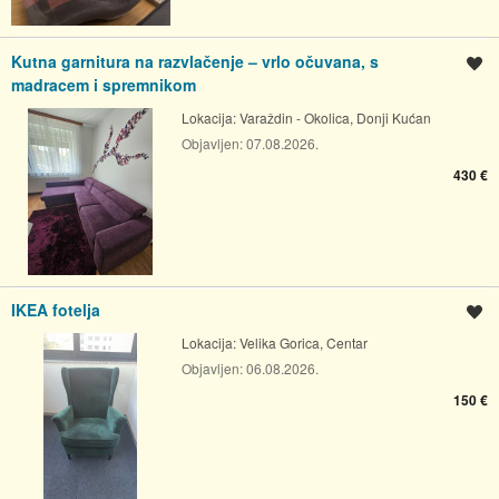
Kutna garnitura na razvlačenje – vrlo očuvana, s
Spremi oglas
madracem i spremnikom
Lokacija:
Varaždin - Okolica, Donji Kućan
Objavljen:
07.08.2026.
430 €
IKEA fotelja
Spremi oglas
Lokacija:
Velika Gorica, Centar
Objavljen:
06.08.2026.
150 €