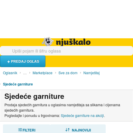
Hrana i piće
Turistički smještaj
Poslovi
Njuškalo naslovnica
PREDAJ OGLAS
Oglasnik
…
Marketplace
Sve za dom
Namještaj
Sjedeće garniture
Sjedeće garniture
Prodaja sjedećih garnitura u oglasima namještaja sa slikama i cijenama
sjedećih garnitura.
Pogledajte i ponudu u trgovinama:
Sjedeće garniture na akciji
.
FILTERI
SORTIRAJ
NAJNOVIJI