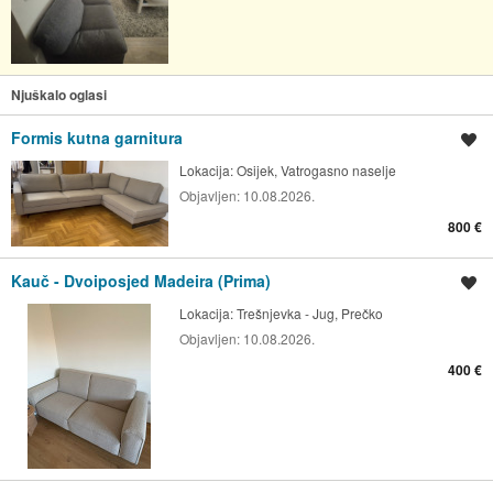
Njuškalo oglasi
Formis kutna garnitura
Spremi oglas
Lokacija:
Osijek, Vatrogasno naselje
Objavljen:
10.08.2026.
800 €
Kauč - Dvoiposjed Madeira (Prima)
Spremi oglas
Lokacija:
Trešnjevka - Jug, Prečko
Objavljen:
10.08.2026.
400 €