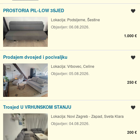
PROSTORIA PIL-LOW 3SJED
Spremi oglas
Lokacija:
Podsljeme, Šestine
Objavljen:
06.08.2026.
1.000 €
Prodajem dvosjed i pocivaljku
Spremi oglas
Lokacija:
Vrbovec, Celine
Objavljen:
05.08.2026.
250 €
Trosjed U VRHUNSKOM STANJU
Spremi oglas
Lokacija:
Novi Zagreb - Zapad, Sveta Klara
Objavljen:
04.08.2026.
200 €