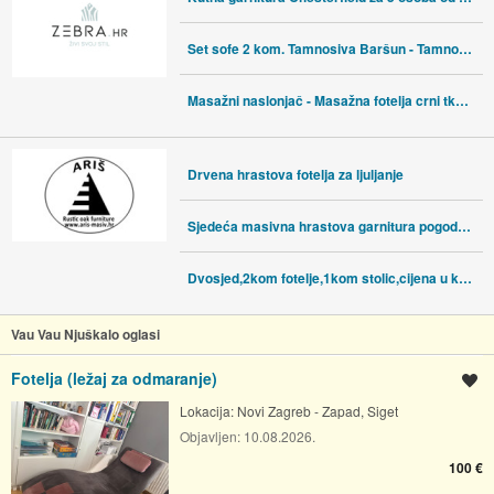
Set sofe 2 kom. Tamnosiva Baršun - Tamnosiva 2-sjedalo (110 cm) +3-sje
Masažni naslonjač - Masažna fotelja crni tkanina od mikrovlakana - Crn
Drvena hrastova fotelja za ljuljanje
Sjedeća masivna hrastova garnitura pogodna za ugostiteljstvo
Dvosjed,2kom fotelje,1kom stolic,cijena u kompletu masiv hrast
Vau Vau Njuškalo oglasi
Fotelja (ležaj za odmaranje)
Spremi oglas
Lokacija:
Novi Zagreb - Zapad, Siget
Objavljen:
10.08.2026.
100 €