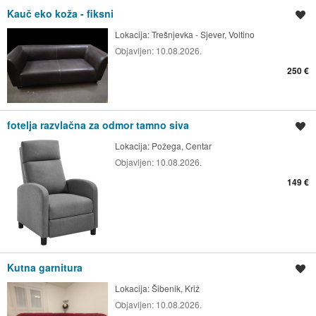
Kauč eko koža - fiksni
Spremi oglas
Lokacija:
Trešnjevka - Sjever, Voltino
Objavljen:
10.08.2026.
250 €
fotelja razvlačna za odmor tamno siva
Spremi oglas
Lokacija:
Požega, Centar
Objavljen:
10.08.2026.
149 €
Kutna garnitura
Spremi oglas
Lokacija:
Šibenik, Križ
Objavljen:
10.08.2026.