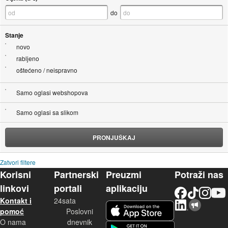
do
Stanje
novo
rabljeno
oštećeno / neispravno
Samo oglasi webshopova
Samo oglasi sa slikom
PRONJUŠKAJ
Zatvori filtere
Korisni
Partnerski
Preuzmi
Potraži nas
linkovi
portali
aplikaciju
Facebook
TikTok
Instagram
YouTu
Kontakt i
24sata
LinkedIn
Njuškalo blog
iOS aplikacija
pomoć
Poslovni
O nama
dnevnik
Android aplikacija