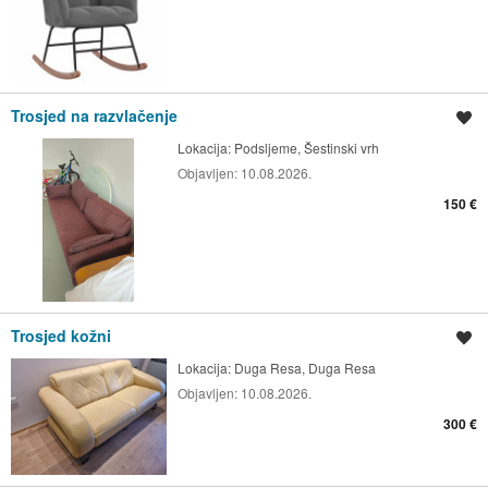
Trosjed na razvlačenje
Spremi oglas
Lokacija:
Podsljeme, Šestinski vrh
Objavljen:
10.08.2026.
150 €
Trosjed kožni
Spremi oglas
Lokacija:
Duga Resa, Duga Resa
Objavljen:
10.08.2026.
300 €