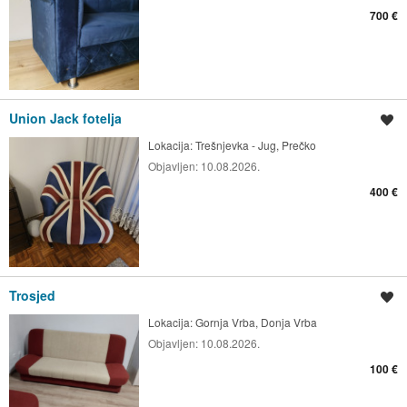
700 €
Union Jack fotelja
Spremi oglas
Lokacija:
Trešnjevka - Jug, Prečko
Objavljen:
10.08.2026.
400 €
Trosjed
Spremi oglas
Lokacija:
Gornja Vrba, Donja Vrba
Objavljen:
10.08.2026.
100 €