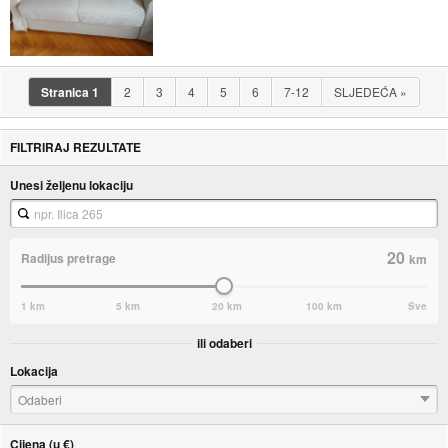
Stranica
1
2
3
4
5
6
7-12
SLJEDEĆA
»
FILTRIRAJ REZULTATE
Unesi željenu lokaciju
20
Radijus pretrage
km
1 km
5 km
20 km
100 km
Sve
ili odaberi
Lokacija
Odaberi
Cijena (u €)