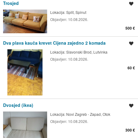
Trosjed
Spremi oglas
Lokacija:
Split, Spinut
Objavljen:
10.08.2026.
500 €
Dva plava kauča krevet Cijena zajedno 2 komada
Spremi oglas
Lokacija:
Slavonski Brod, Lutvinka
Objavljen:
10.08.2026.
60 €
Dvosjed (ikea)
Spremi oglas
Lokacija:
Novi Zagreb - Zapad, Otok
Objavljen:
10.08.2026.
300 €