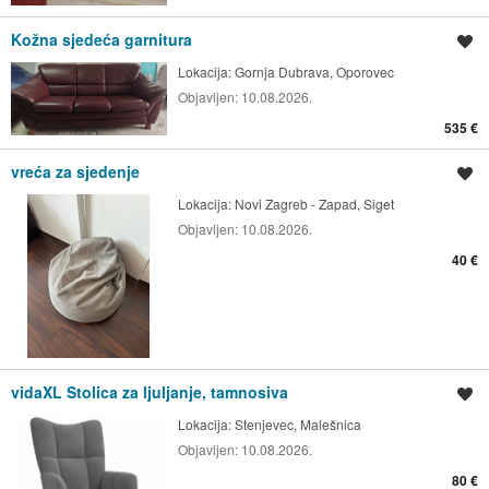
Kožna sjedeća garnitura
Spremi oglas
Lokacija:
Gornja Dubrava, Oporovec
Objavljen:
10.08.2026.
535 €
vreća za sjedenje
Spremi oglas
Lokacija:
Novi Zagreb - Zapad, Siget
Objavljen:
10.08.2026.
40 €
vidaXL Stolica za ljuljanje, tamnosiva
Spremi oglas
Lokacija:
Stenjevec, Malešnica
Objavljen:
10.08.2026.
80 €