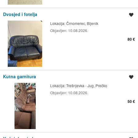
Dvosjed i fotelja
Spremi oglas
Lokacija:
Črnomerec, Bijenik
Objavljen:
10.08.2026.
80 €
Kutna garnitura
Spremi oglas
Lokacija:
Trešnjevka - Jug, Prečko
Objavljen:
10.08.2026.
50 €