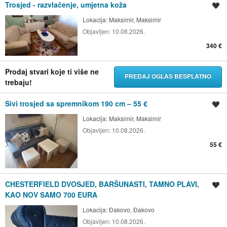
Trosjed - razvlačenje, umjetna koža
Spremi oglas
Lokacija:
Maksimir, Maksimir
Objavljen:
10.08.2026.
340 €
Prodaj stvari koje ti više ne
PREDAJ OGLAS BESPLATNO
trebaju!
Sivi trosjed sa spremnikom 190 cm – 55 €
Spremi oglas
Lokacija:
Maksimir, Maksimir
Objavljen:
10.08.2026.
55 €
CHESTERFIELD DVOSJED, BARŠUNASTI, TAMNO PLAVI,
Spremi oglas
KAO NOV SAMO 700 EURA
Lokacija:
Đakovo, Đakovo
Objavljen:
10.08.2026.