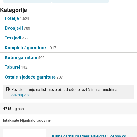
Kategorije
Fotelje
1.529
Dvosjedi
789
Trosjedi
477
Kompleti / garniture
1.017
Kutne garniture
506
Taburei
192
Ostale sjedeće garniture
207
Pozicioniranje na listi može biti određeno različitim parametrima.
Saznaj više
4715
oglasa
Istaknute Njuškalo trgovine
Kutna garnitura Chesterfield za 5 osoba od umjetne kože crna - Crna p