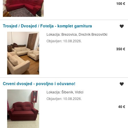
100 €
Trosjed / Dvosjed / Fotelja - komplet garnitura
Spremi oglas
Lokacija:
Brezovica, Drežnik Brezovički
Objavljen:
10.08.2026.
350 €
Crveni dvosjed - povoljno i očuvano!
Spremi oglas
Lokacija:
Šibenik, Vidici
Objavljen:
10.08.2026.
40 €