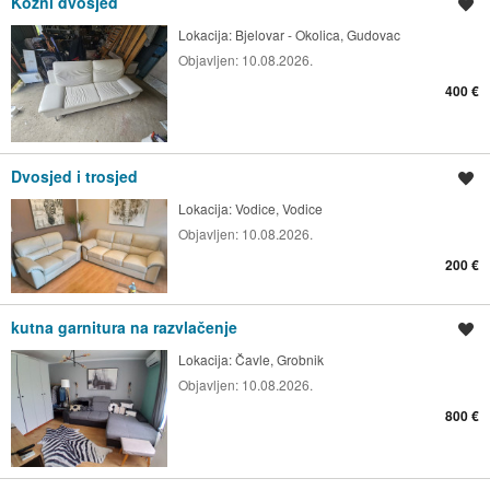
Kožni dvosjed
Spremi oglas
Lokacija:
Bjelovar - Okolica, Gudovac
Objavljen:
10.08.2026.
400 €
Dvosjed i trosjed
Spremi oglas
Lokacija:
Vodice, Vodice
Objavljen:
10.08.2026.
200 €
kutna garnitura na razvlačenje
Spremi oglas
Lokacija:
Čavle, Grobnik
Objavljen:
10.08.2026.
800 €