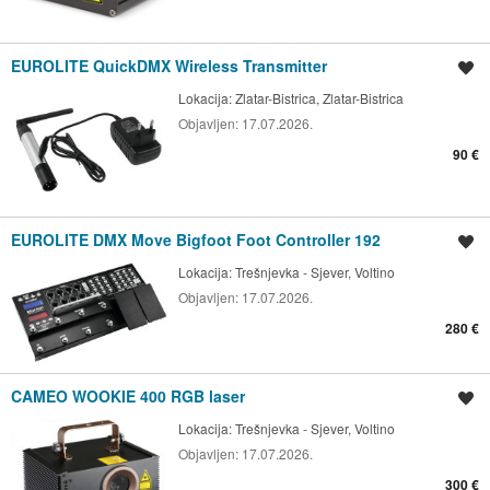
EUROLITE QuickDMX Wireless Transmitter
Spremi oglas
Lokacija:
Zlatar-Bistrica, Zlatar-Bistrica
Objavljen:
17.07.2026.
90 €
EUROLITE DMX Move Bigfoot Foot Controller 192
Spremi oglas
Lokacija:
Trešnjevka - Sjever, Voltino
Objavljen:
17.07.2026.
280 €
CAMEO WOOKIE 400 RGB laser
Spremi oglas
Lokacija:
Trešnjevka - Sjever, Voltino
Objavljen:
17.07.2026.
300 €