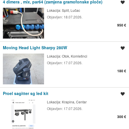
4 dimera , mix, par64 (zamjena gramofonske ploče)
Spremi oglas
Lokacija:
Split, Lučac
Objavljen:
18.07.2026.
950 €
Moving Head Light Sharpy 280W
Spremi oglas
Lokacija:
Otok, Komletinci
Objavljen:
17.07.2026.
180 €
Proel sagitter sg led kit
Spremi oglas
Lokacija:
Krapina, Centar
Objavljen:
17.07.2026.
300 €