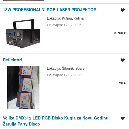
13W PROFESIONALNI RGB LASER PROJEKTOR
Spremi oglas
Lokacija:
Kutina, Kutina
Objavljen:
17.07.2026.
3.760 €
Reflektori
Spremi oglas
Lokacija:
Šibenik, Buale
Objavljen:
17.07.2026.
20 €
Velika DMX512 LED RGB Disko Kugla za Novu Godinu
Spremi oglas
Žarulja Party Disco