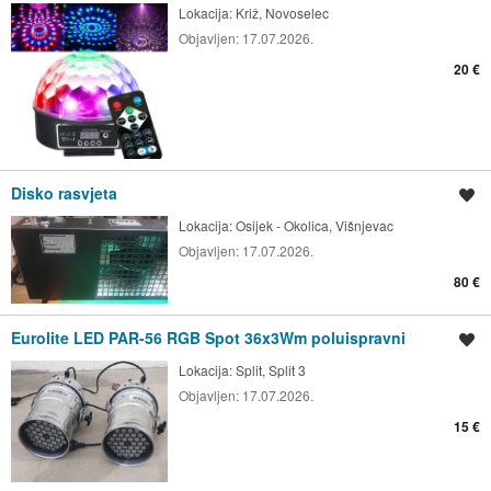
Lokacija:
Križ, Novoselec
Objavljen:
17.07.2026.
20 €
Disko rasvjeta
Spremi oglas
Lokacija:
Osijek - Okolica, Višnjevac
Objavljen:
17.07.2026.
80 €
Eurolite LED PAR-56 RGB Spot 36x3Wm poluispravni
Spremi oglas
Lokacija:
Split, Split 3
Objavljen:
17.07.2026.
15 €