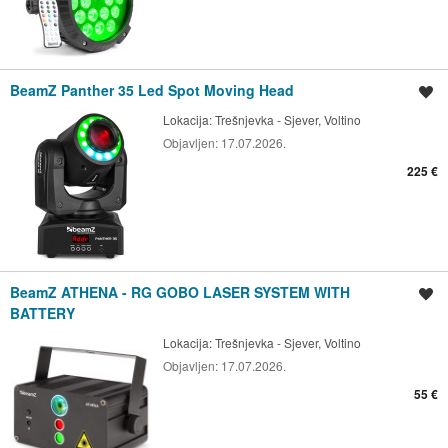
BeamZ Panther 35 Led Spot Moving Head
Spremi oglas
Lokacija:
Trešnjevka - Sjever, Voltino
Objavljen:
17.07.2026.
225 €
BeamZ ATHENA - RG GOBO LASER SYSTEM WITH
Spremi oglas
BATTERY
Lokacija:
Trešnjevka - Sjever, Voltino
Objavljen:
17.07.2026.
55 €