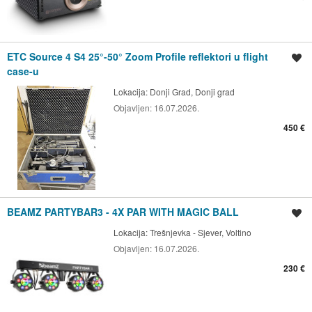
ETC Source 4 S4 25°-50° Zoom Profile reflektori u flight
Spremi oglas
case-u
Lokacija:
Donji Grad, Donji grad
Objavljen:
16.07.2026.
450 €
BEAMZ PARTYBAR3 - 4X PAR WITH MAGIC BALL
Spremi oglas
Lokacija:
Trešnjevka - Sjever, Voltino
Objavljen:
16.07.2026.
230 €