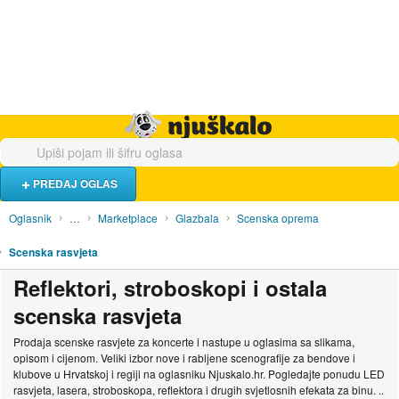
Hrana i piće
Turistički smještaj
Poslovi
Njuškalo naslovnica
PREDAJ OGLAS
Oglasnik
…
Marketplace
Glazbala
Scenska oprema
Scenska rasvjeta
Reflektori, stroboskopi i ostala
scenska rasvjeta
Prodaja scenske rasvjete za koncerte i nastupe u oglasima sa slikama,
opisom i cijenom. Veliki izbor nove i rabljene scenografije za bendove i
klubove u Hrvatskoj i regiji na oglasniku Njuskalo.hr. Pogledajte ponudu LED
rasvjeta, lasera, stroboskopa, reflektora i drugih svjetlosnih efekata za binu. ..