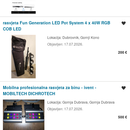
rasvjeta Fun Generation LED Pot System 4 x 40W RGB
Spremi oglas
COB LED
Lokacija:
Dubrovnik, Gornji Kono
Objavljen:
17.07.2026.
200 €
Mobilna profesionalna rasvjeta za binu - ivent -
Spremi oglas
MOBILTECH DICHROTECH
Lokacija:
Gornja Dubrava, Gornja Dubrava
Objavljen:
17.07.2026.
500 €