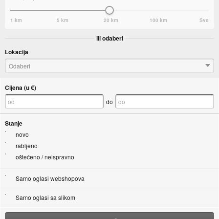
1 km
5 km
20 km
100 km
Sve
ili odaberi
Lokacija
Odaberi
Cijena (u €)
do
Stanje
novo
rabljeno
oštećeno / neispravno
Samo oglasi webshopova
Samo oglasi sa slikom