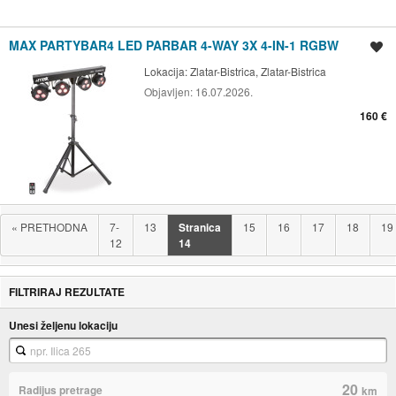
MAX PARTYBAR4 LED PARBAR 4-WAY 3X 4-IN-1 RGBW
Spremi oglas
Lokacija:
Zlatar-Bistrica, Zlatar-Bistrica
Objavljen:
16.07.2026.
160 €
«
PRETHODNA
7-
13
Stranica
15
16
17
18
19
12
14
FILTRIRAJ REZULTATE
Unesi željenu lokaciju
20
Radijus pretrage
km