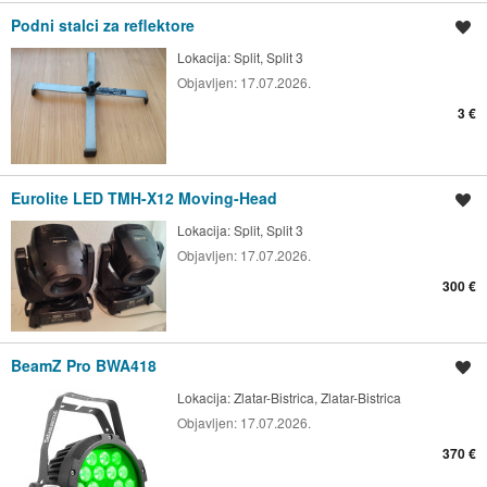
Podni stalci za reflektore
Spremi oglas
Lokacija:
Split, Split 3
Objavljen:
17.07.2026.
3 €
Eurolite LED TMH-X12 Moving-Head
Spremi oglas
Lokacija:
Split, Split 3
Objavljen:
17.07.2026.
300 €
BeamZ Pro BWA418
Spremi oglas
Lokacija:
Zlatar-Bistrica, Zlatar-Bistrica
Objavljen:
17.07.2026.
370 €