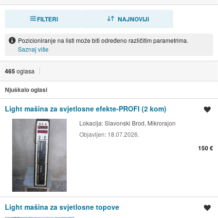
FILTERI
SORTIRAJ
NAJNOVIJI
Pozicioniranje na listi može biti određeno različitim parametrima.
Saznaj više
465
oglasa
Njuškalo oglasi
Light mašina za svjetlosne efekte-PROFI (2 kom)
Spremi oglas
Lokacija:
Slavonski Brod, Mikrorajon
Objavljen:
18.07.2026.
150 €
Light mašina za svjetlosne topove
Spremi oglas