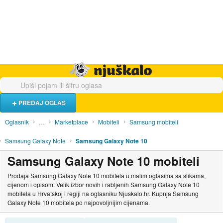
Hrana i piće
Turistički smještaj
Poslovi
Njuškalo naslovnica
PREDAJ OGLAS
Oglasnik
…
Marketplace
Mobiteli
Samsung mobiteli
Samsung Galaxy Note
Samsung Galaxy Note 10
Samsung Galaxy Note 10 mobiteli
Prodaja Samsung Galaxy Note 10 mobitela u malim oglasima sa slikama,
cijenom i opisom. Velik izbor novih i rabljenih Samsung Galaxy Note 10
mobitela u Hrvatskoj i regiji na oglasniku Njuskalo.hr. Kupnja Samsung
Galaxy Note 10 mobitela po najpovoljnijim cijenama.
SORTIRAJ