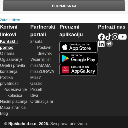
PRONJUŠKAJ
Zatvori filtere
Korisni
Partnerski
Preuzmi
Potraži nas
linkovi
portali
aplikaciju
Facebook
TikTok
Instagram
YouTu
Kontakt i
24sata
LinkedIn
Njuškalo blog
iOS aplikacija
pomoć
Poslovni
O nama
dnevnik
Android aplikacija
Oglašavanje
Večernji list
Uvjeti i pravila
missMAMA
korištenja
missZDRAVA
Huawei aplikacija
Politika
Miss7
privatnosti
Gastro
Podešavanje
Pixsell
kolačića
Diva
Načini plaćanja
Ordinacija.hr
Mapa stranica
Blog
© Njuškalo d.o.o. 2026.
Sva prava pridržana.