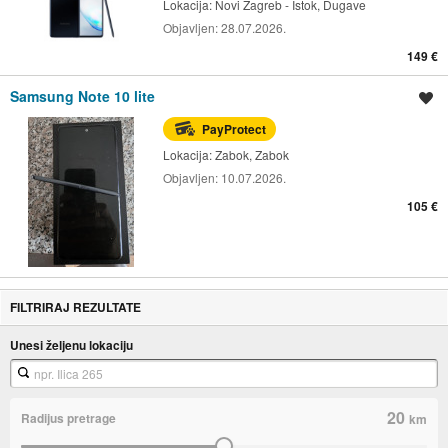
Lokacija:
Novi Zagreb - Istok, Dugave
Objavljen:
28.07.2026.
149 €
Samsung Note 10 lite
Spremi oglas
PayProtect
Lokacija:
Zabok, Zabok
Objavljen:
10.07.2026.
105 €
FILTRIRAJ REZULTATE
Unesi željenu lokaciju
20
Radijus pretrage
km