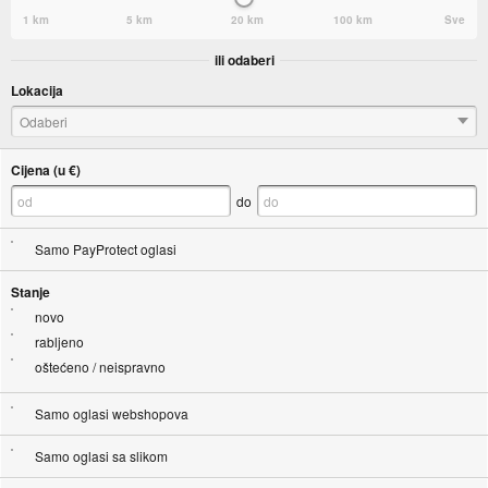
1 km
5 km
20 km
100 km
Sve
ili odaberi
Lokacija
Odaberi
Cijena (u €)
do
Samo PayProtect oglasi
Stanje
novo
rabljeno
oštećeno / neispravno
Samo oglasi webshopova
Samo oglasi sa slikom