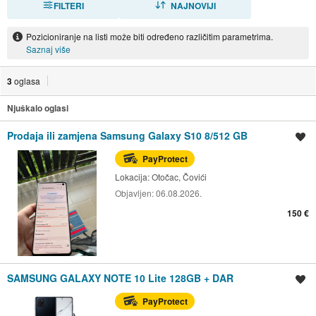
FILTERI
NAJNOVIJI
Pozicioniranje na listi može biti određeno različitim parametrima.
Saznaj više
3
oglasa
Njuškalo oglasi
Prodaja ili zamjena Samsung Galaxy S10 8/512 GB
Spremi oglas
PayProtect
Lokacija:
Otočac, Čovići
Objavljen:
06.08.2026.
150 €
SAMSUNG GALAXY NOTE 10 Lite 128GB + DAR
Spremi oglas
PayProtect