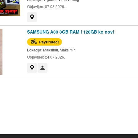
Objavljen:
07.08.2026.
Prikaži na mapi
SAMSUNG A80 8GB RAM i 128GB ko novi
PayProtect
Lokacija:
Maksimir, Maksimir
Objavljen:
24.07.2026.
Prikaži na mapi
Korisnik nije trgovac