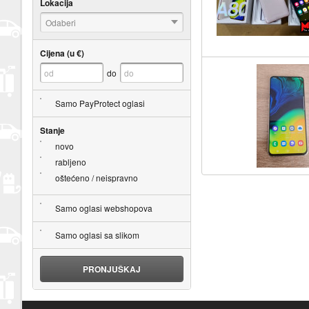
Lokacija
Odaberi
Cijena (u €)
do
Samo PayProtect oglasi
Stanje
novo
rabljeno
oštećeno / neispravno
Samo oglasi webshopova
Samo oglasi sa slikom
PRONJUŠKAJ