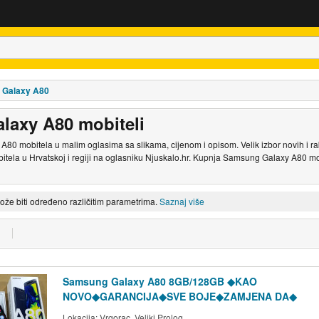
 Galaxy A80
axy A80 mobiteli
0 mobitela u malim oglasima sa slikama, cijenom i opisom. Velik izbor novih i ra
ela u Hrvatskoj i regiji na oglasniku Njuskalo.hr. Kupnja Samsung Galaxy A80 mo
može biti određeno različitim parametrima.
Saznaj više
Samsung Galaxy A80 8GB/128GB ◆KAO
NOVO◆GARANCIJA◆SVE BOJE◆ZAMJENA DA◆
Lokacija:
Vrgorac, Veliki Prolog