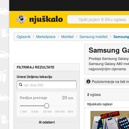
Njuškalo naslovnica
Oglasnik
Marketplace
Mobiteli
Samsung mobiteli
Samsung
Samsung Gal
Prodaja Samsung Galaxy A8
Samsung Galaxy A80 mobit
FILTRIRAJ REZULTATE
najpovoljnijim cijenama.
Unesi željenu lokaciju
Pozicioniranje na listi 
2
oglasa
20
Radijus pretrage
km
Njuškalo oglasi
1 km
5 km
20 km
100 km
Sve
ili odaberi