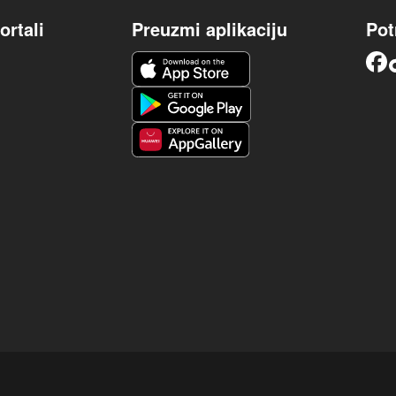
ortali
Preuzmi aplikaciju
Pot
iOS aplikacija
Facebook
Android aplikacija
Huawei aplikacija