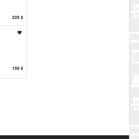
225 €
Spremi oglas
150 €