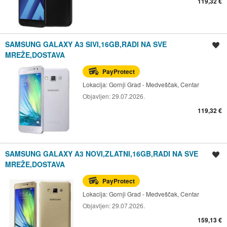
119,32 €
SAMSUNG GALAXY A3 SIVI,16GB,RADI NA SVE
Spremi oglas
MREŽE,DOSTAVA
PayProtect
Lokacija:
Gornji Grad - Medveščak, Centar
Objavljen:
29.07.2026.
119,32 €
SAMSUNG GALAXY A3 NOVI,ZLATNI,16GB,RADI NA SVE
Spremi oglas
MREŽE,DOSTAVA
PayProtect
Lokacija:
Gornji Grad - Medveščak, Centar
Objavljen:
29.07.2026.
159,13 €