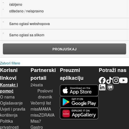
rabljeno
oštećeno / neispravno
Samo oglasi webshopova
Samo oglasi sa slikom
PRONJUŠKAJ
Zatvori filtere
Korisni
Partnerski
Preuzmi
Potraži nas
linkovi
portali
aplikaciju
Facebook
TikTok
Instagram
YouTu
Kontakt i
24sata
LinkedIn
Njuškalo blog
iOS aplikacija
pomoć
Poslovni
O nama
dnevnik
Android aplikacija
Oglašavanje
Večernji list
Uvjeti i pravila
missMAMA
korištenja
missZDRAVA
Huawei aplikacija
Politika
Miss7
privatnosti
Gastro