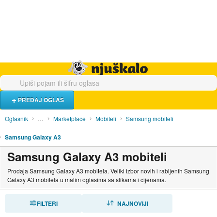
Hrana i piće
Turistički smještaj
Poslovi
Njuškalo naslovnica
PREDAJ OGLAS
Oglasnik
…
Marketplace
Mobiteli
Samsung mobiteli
Samsung Galaxy A3
Samsung Galaxy A3 mobiteli
Prodaja Samsung Galaxy A3 mobitela. Veliki izbor novih i rabljenih Samsung
Galaxy A3 mobitela u malim oglasima sa slikama i cijenama.
FILTERI
SORTIRAJ
NAJNOVIJI