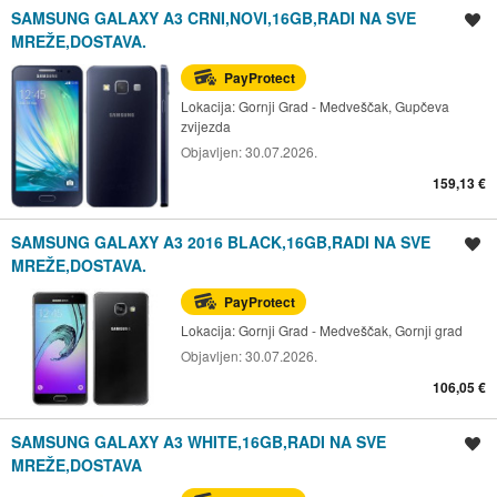
SAMSUNG GALAXY A3 CRNI,NOVI,16GB,RADI NA SVE
Spremi oglas
MREŽE,DOSTAVA.
PayProtect
Lokacija:
Gornji Grad - Medveščak, Gupčeva
zvijezda
Objavljen:
30.07.2026.
159,13 €
SAMSUNG GALAXY A3 2016 BLACK,16GB,RADI NA SVE
Spremi oglas
MREŽE,DOSTAVA.
PayProtect
Lokacija:
Gornji Grad - Medveščak, Gornji grad
Objavljen:
30.07.2026.
106,05 €
SAMSUNG GALAXY A3 WHITE,16GB,RADI NA SVE
Spremi oglas
MREŽE,DOSTAVA