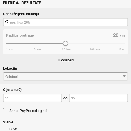
FILTRIRAJ REZULTATE
Unesi željenu lokaciju
20
Radijus pretrage
km
1 km
5 km
20 km
100 km
Sve
ili odaberi
Lokacija
Odaberi
Cijena (u €)
do
Samo PayProtect oglasi
Stanje
novo