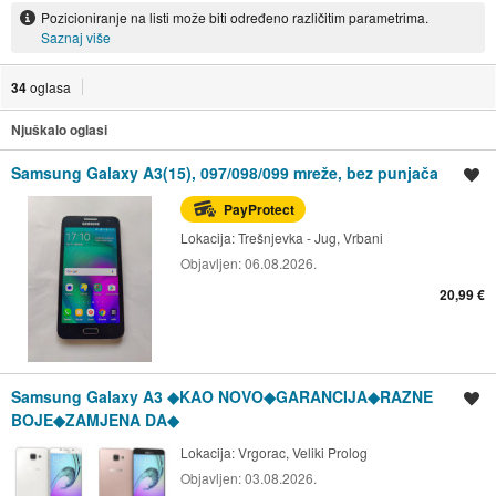
Pozicioniranje na listi može biti određeno različitim parametrima.
Saznaj više
34
oglasa
Njuškalo oglasi
Samsung Galaxy A3(15), 097/098/099 mreže, bez punjača
Spremi oglas
PayProtect
Lokacija:
Trešnjevka - Jug, Vrbani
Objavljen:
06.08.2026.
20,99 €
Samsung Galaxy A3 ◆KAO NOVO◆GARANCIJA◆RAZNE
Spremi oglas
BOJE◆ZAMJENA DA◆
Lokacija:
Vrgorac, Veliki Prolog
Objavljen:
03.08.2026.