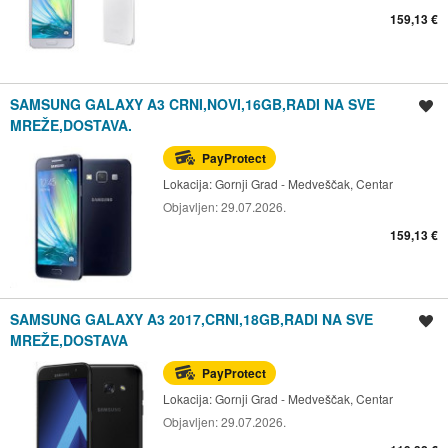
159,13 €
SAMSUNG GALAXY A3 CRNI,NOVI,16GB,RADI NA SVE
Spremi oglas
MREŽE,DOSTAVA.
PayProtect
Lokacija:
Gornji Grad - Medveščak, Centar
Objavljen:
29.07.2026.
159,13 €
SAMSUNG GALAXY A3 2017,CRNI,18GB,RADI NA SVE
Spremi oglas
MREŽE,DOSTAVA
PayProtect
Lokacija:
Gornji Grad - Medveščak, Centar
Objavljen:
29.07.2026.