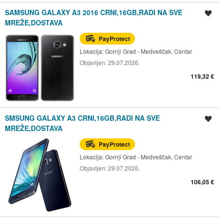
SAMSUNG GALAXY A3 2016 CRNI,16GB,RADI NA SVE
Spremi oglas
MREŽE,DOSTAVA
PayProtect
Lokacija:
Gornji Grad - Medveščak, Centar
Objavljen:
29.07.2026.
119,32 €
SMSUNG GALAXY A3 CRNI,16GB,RADI NA SVE
Spremi oglas
MREŽE,DOSTAVA
PayProtect
Lokacija:
Gornji Grad - Medveščak, Centar
Objavljen:
29.07.2026.
106,05 €