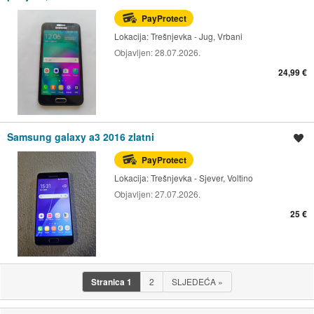
PayProtect
Lokacija:
Trešnjevka - Jug, Vrbani
Objavljen:
28.07.2026.
24,99 €
Samsung galaxy a3 2016 zlatni
Spremi oglas
PayProtect
Lokacija:
Trešnjevka - Sjever, Voltino
Objavljen:
27.07.2026.
25 €
Stranica
1
2
SLJEDEĆA
»