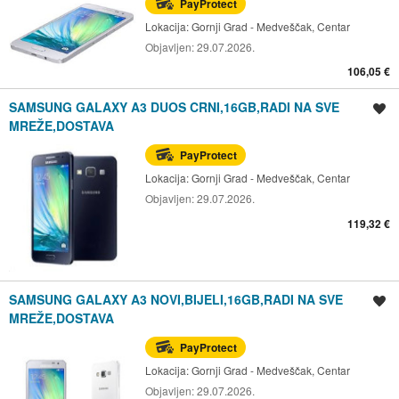
PayProtect
Lokacija:
Gornji Grad - Medveščak, Centar
Objavljen:
29.07.2026.
106,05 €
SAMSUNG GALAXY A3 DUOS CRNI,16GB,RADI NA SVE
Spremi oglas
MREŽE,DOSTAVA
PayProtect
Lokacija:
Gornji Grad - Medveščak, Centar
Objavljen:
29.07.2026.
119,32 €
SAMSUNG GALAXY A3 NOVI,BIJELI,16GB,RADI NA SVE
Spremi oglas
MREŽE,DOSTAVA
PayProtect
Lokacija:
Gornji Grad - Medveščak, Centar
Objavljen:
29.07.2026.