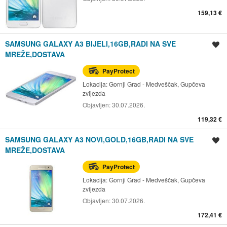
159,13 €
SAMSUNG GALAXY A3 BIJELI,16GB,RADI NA SVE
Spremi oglas
MREŽE,DOSTAVA
PayProtect
Lokacija:
Gornji Grad - Medveščak, Gupčeva
zvijezda
Objavljen:
30.07.2026.
119,32 €
SAMSUNG GALAXY A3 NOVI,GOLD,16GB,RADI NA SVE
Spremi oglas
MREŽE,DOSTAVA
PayProtect
Lokacija:
Gornji Grad - Medveščak, Gupčeva
zvijezda
Objavljen:
30.07.2026.
172,41 €