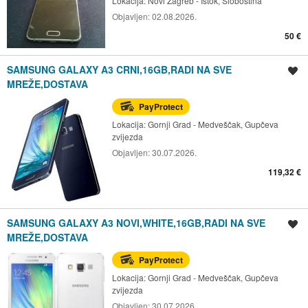
Lokacija:
Novi Zagreb - Istok, Sloboština
Objavljen:
02.08.2026.
50 €
SAMSUNG GALAXY A3 CRNI,16GB,RADI NA SVE
Spremi oglas
MREŽE,DOSTAVA
PayProtect
Lokacija:
Gornji Grad - Medveščak, Gupčeva
zvijezda
Objavljen:
30.07.2026.
119,32 €
SAMSUNG GALAXY A3 NOVI,WHITE,16GB,RADI NA SVE
Spremi oglas
MREŽE,DOSTAVA
PayProtect
Lokacija:
Gornji Grad - Medveščak, Gupčeva
zvijezda
Objavljen:
30.07.2026.