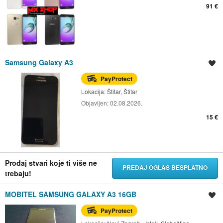
91 €
Samsung Galaxy A3
Spremi oglas
PayProtect
Lokacija:
Štitar, Štitar
Objavljen:
02.08.2026.
15 €
Prodaj stvari koje ti više ne
PREDAJ OGLAS BESPLATNO
trebaju!
MOBITEL SAMSUNG GALAXY A3 16GB
Spremi oglas
PayProtect