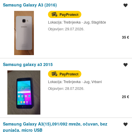
Samsung Galaxy A3 (2016)
Spremi oglas
PayProtect
Lokacija:
Trešnjevka - Jug, Staglišće
Objavljen:
29.07.2026.
35 €
Samsung galaxy a3 2015
Spremi oglas
PayProtect
Lokacija:
Trešnjevka - Jug, Vrbani
Objavljen:
28.07.2026.
25 €
Samsung Galaxy A3(15),091/092 mreže, očuvan, bez
Spremi oglas
punjača, micro USB