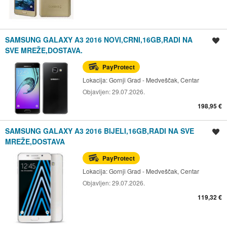
SAMSUNG GALAXY A3 2016 NOVI,CRNI,16GB,RADI NA
Spremi oglas
SVE MREŽE,DOSTAVA.
PayProtect
Lokacija:
Gornji Grad - Medveščak, Centar
Objavljen:
29.07.2026.
198,95 €
SAMSUNG GALAXY A3 2016 BIJELI,16GB,RADI NA SVE
Spremi oglas
MREŽE,DOSTAVA
PayProtect
Lokacija:
Gornji Grad - Medveščak, Centar
Objavljen:
29.07.2026.
119,32 €