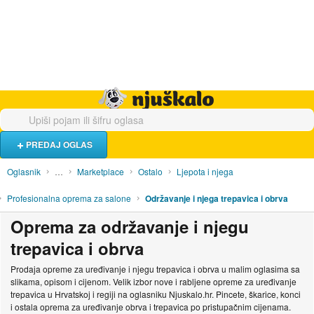
Hrana i piće
Turistički smještaj
Poslovi
Njuškalo naslovnica
PREDAJ OGLAS
Oglasnik
…
Marketplace
Ostalo
Ljepota i njega
Profesionalna oprema za salone
Održavanje i njega trepavica i obrva
Oprema za održavanje i njegu
trepavica i obrva
Prodaja opreme za uređivanje i njegu trepavica i obrva u malim oglasima sa
slikama, opisom i cijenom. Velik izbor nove i rabljene opreme za uređivanje
trepavica u Hrvatskoj i regiji na oglasniku Njuskalo.hr. Pincete, škarice, konci
i ostala oprema za uređivanje obrva i trepavica po pristupačnim cijenama.