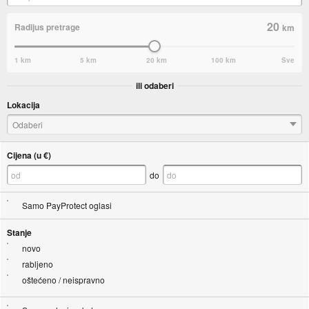
20
Radijus pretrage
km
1 km
5 km
20 km
100 km
Sve
ili odaberi
Lokacija
Odaberi
Cijena (u €)
do
Samo PayProtect oglasi
Stanje
novo
rabljeno
oštećeno / neispravno