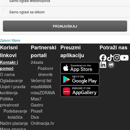
Samo oglasi webshopova
Samo oglasi sa slikom
PRONJUŠKAJ
Zatvori filtere
Korisni
Partnerski
Preuzmi
Potraži nas
linkovi
portali
aplikaciju
Facebook
TikTok
Instagram
YouTu
Kontakt i
24sata
LinkedIn
Njuškalo blog
iOS aplikacija
pomoć
Poslovni
O nama
dnevnik
Android aplikacija
Oglašavanje
Večernji list
Uvjeti i pravila
missMAMA
korištenja
missZDRAVA
Huawei aplikacija
Politika
Miss7
privatnosti
Gastro
Podešavanje
Pixsell
kolačića
Diva
Načini plaćanja
Ordinacija.hr
Mapa stranica