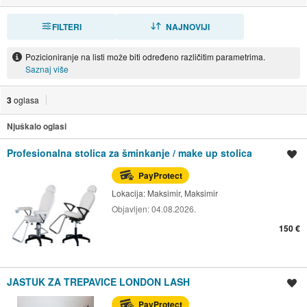
FILTERI
SORTIRAJ
NAJNOVIJI
Pozicioniranje na listi može biti određeno različitim parametrima.
Saznaj više
3
oglasa
Njuškalo oglasi
Profesionalna stolica za šminkanje / make up stolica
Spremi oglas
PayProtect
Lokacija:
Maksimir, Maksimir
Objavljen:
04.08.2026.
150 €
JASTUK ZA TREPAVICE LONDON LASH
Spremi oglas
PayProtect