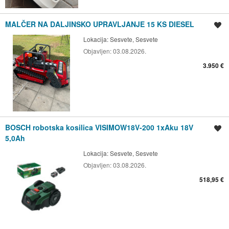
MALČER NA DALJINSKO UPRAVLJANJE 15 KS DIESEL
Spremi oglas
Lokacija:
Sesvete, Sesvete
Objavljen:
03.08.2026.
3.950 €
BOSCH robotska kosilica VISIMOW18V-200 1xAku 18V
Spremi oglas
5,0Ah
Lokacija:
Sesvete, Sesvete
Objavljen:
03.08.2026.
518,95 €