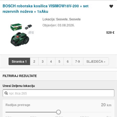
BOSCH robotska kosilica VISIMOW18V-200 + set
Spremi oglas
rezervnih noževa + 1xAku
Lokacija:
Sesvete, Sesvete
Objavljen:
03.08.2026.
529 €
Stranica
1
2
3
4
5
6
7-9
SLJEDEĆA
»
FILTRIRAJ REZULTATE
Unesi željenu lokaciju
20
Radijus pretrage
km