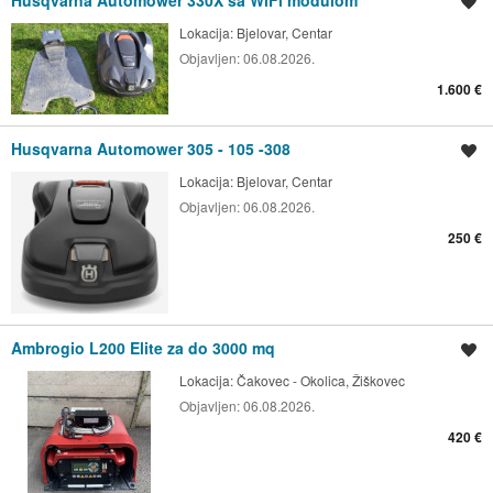
Husqvarna Automower 330X sa WiFi modulom
Spremi oglas
Lokacija:
Bjelovar, Centar
Objavljen:
06.08.2026.
1.600 €
Husqvarna Automower 305 - 105 -308
Spremi oglas
Lokacija:
Bjelovar, Centar
Objavljen:
06.08.2026.
250 €
Ambrogio L200 Elite za do 3000 mq
Spremi oglas
Lokacija:
Čakovec - Okolica, Žiškovec
Objavljen:
06.08.2026.
420 €