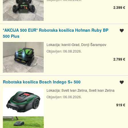
2.399 €
*AKCIJA 500 EUR* Robotska kosilica Hofman Ruby BP
Spremi oglas
500 Plus
Lokacija:
Ivanić-Grad, Donji Šarampov
Objavljen:
06.08.2026.
2.799 €
Robotska kosilica Bosch Indego S+ 500
Spremi oglas
Lokacija:
Sveti Ivan Zelina, Sveti Ivan Zelina
Objavljen:
06.06.2026.
919 €