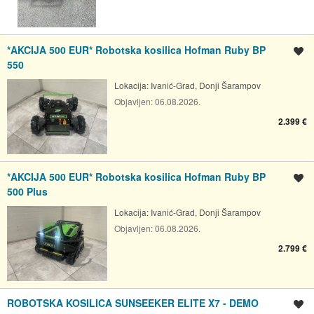
*AKCIJA 500 EUR* Robotska kosilica Hofman Ruby BP
Spremi oglas
550
Lokacija:
Ivanić-Grad, Donji Šarampov
Objavljen:
06.08.2026.
2.399 €
*AKCIJA 500 EUR* Robotska kosilica Hofman Ruby BP
Spremi oglas
500 Plus
Lokacija:
Ivanić-Grad, Donji Šarampov
Objavljen:
06.08.2026.
2.799 €
ROBOTSKA KOSILICA SUNSEEKER ELITE X7 - DEMO
Spremi oglas