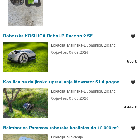
Robotska KOSILICA RoboUP Racoon 2 SE
Spremi oglas
Lokacija:
Malinska-Dubašnica, Zidarići
Objavljen:
05.08.2026.
650 €
Kosilica na daljinsko upravljanje Mowrator S1 4 pogon
Spremi oglas
Lokacija:
Malinska-Dubašnica, Zidarići
Objavljen:
05.08.2026.
4.449 €
Belrobotics Parcmow robotska kosilnica do 12.000 m2
Spremi oglas
Lokacija:
Slovenija