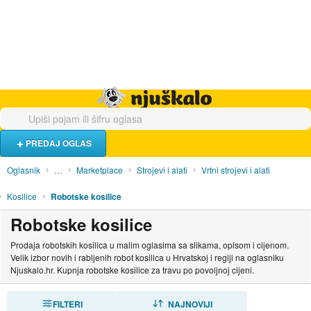
Hrana i piće
Turistički smještaj
Poslovi
Njuškalo naslovnica
PREDAJ OGLAS
Oglasnik
…
Marketplace
Strojevi i alati
Vrtni strojevi i alati
Kosilice
Robotske kosilice
Robotske kosilice
Prodaja robotskih kosilica u malim oglasima sa slikama, opisom i cijenom.
Velik izbor novih i rabljenih robot kosilica u Hrvatskoj i regiji na oglasniku
Njuskalo.hr. Kupnja robotske kosilice za travu po povoljnoj cijeni.
FILTERI
SORTIRAJ
NAJNOVIJI