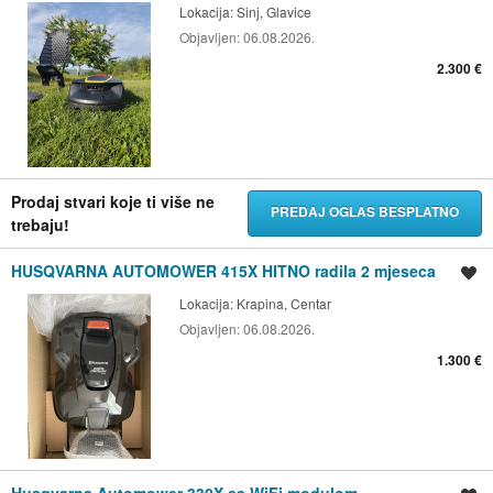
Lokacija:
Sinj, Glavice
Objavljen:
06.08.2026.
2.300 €
Prodaj stvari koje ti više ne
PREDAJ OGLAS BESPLATNO
trebaju!
HUSQVARNA AUTOMOWER 415X HITNO radila 2 mjeseca
Spremi oglas
Lokacija:
Krapina, Centar
Objavljen:
06.08.2026.
1.300 €