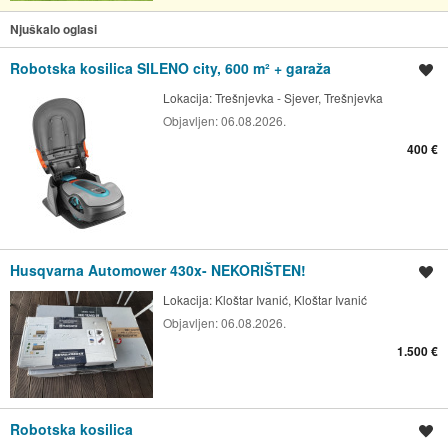
Njuškalo oglasi
Robotska kosilica SILENO city, 600 m² + garaža
Spremi oglas
Lokacija:
Trešnjevka - Sjever, Trešnjevka
Objavljen:
06.08.2026.
400 €
Husqvarna Automower 430x- NEKORIŠTEN!
Spremi oglas
Lokacija:
Kloštar Ivanić, Kloštar Ivanić
Objavljen:
06.08.2026.
1.500 €
Robotska kosilica
Spremi oglas