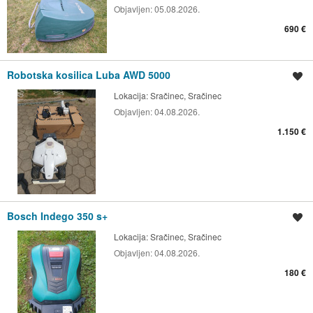
Objavljen:
05.08.2026.
690 €
Robotska kosilica Luba AWD 5000
Spremi oglas
Lokacija:
Sračinec, Sračinec
Objavljen:
04.08.2026.
1.150 €
Bosch Indego 350 s+
Spremi oglas
Lokacija:
Sračinec, Sračinec
Objavljen:
04.08.2026.
180 €