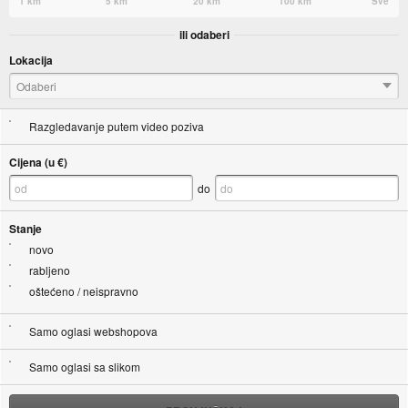
1 km
5 km
20 km
100 km
Sve
ili odaberi
Lokacija
Odaberi
Razgledavanje putem video poziva
Cijena (u €)
do
Stanje
novo
rabljeno
oštećeno / neispravno
Samo oglasi webshopova
Samo oglasi sa slikom