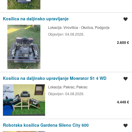
Kosilica na daljinsko upravljanje
Spremi oglas
Lokacija:
Virovitica - Okolica, Podgorje
Objavljen:
04.08.2026.
2.600 €
Kosilica na daljinsko upravljanje Mowrator S1 4 WD
Spremi oglas
Lokacija:
Pakrac, Pakrac
Objavljen:
04.08.2026.
4.449 €
Robotska kosilica Gardena Sileno City 600
Spremi oglas