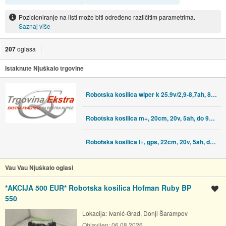
Pozicioniranje na listi može biti određeno različitim parametrima.
Saznaj više
207
oglasa
Istaknute Njuškalo trgovine
Robotska kosilica wiper k 25.9v/2,9-8,7ah, 800-1800m2
Robotska kosilica m+, 20cm, 20v, 5ah, do 900m2 - ramda
Robotska kosilica l+, gps, 22cm, 20v, 5ah, do 2000m2 - ramda
Vau Vau Njuškalo oglasi
*AKCIJA 500 EUR* Robotska kosilica Hofman Ruby BP
Spremi oglas
550
Lokacija:
Ivanić-Grad, Donji Šarampov
Objavljen:
06.08.2026.