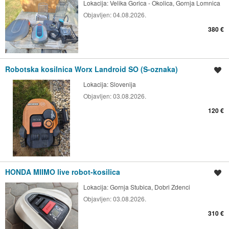
Lokacija:
Velika Gorica - Okolica, Gornja Lomnica
Objavljen:
04.08.2026.
380 €
Robotska kosilnica Worx Landroid SO (S-oznaka)
Spremi oglas
Lokacija:
Slovenija
Objavljen:
03.08.2026.
120 €
HONDA MIIMO live robot-kosilica
Spremi oglas
Lokacija:
Gornja Stubica, Dobri Zdenci
Objavljen:
03.08.2026.
310 €