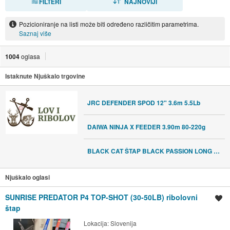
FILTERI
NAJNOVIJI
Pozicioniranje na listi može biti određeno različitim parametrima.
Saznaj više
1004
oglasa
Istaknute Njuškalo trgovine
JRC DEFENDER SPOD 12" 3.6m 5.5Lb
DAIWA NINJA X FEEDER 3.90m 80-220g
BLACK CAT ŠTAP BLACK PASSION LONG RANGE 3.30m -600g
Njuškalo oglasi
SUNRISE PREDATOR P4 TOP-SHOT (30-50LB) ribolovni
Spremi oglas
štap
Lokacija:
Slovenija