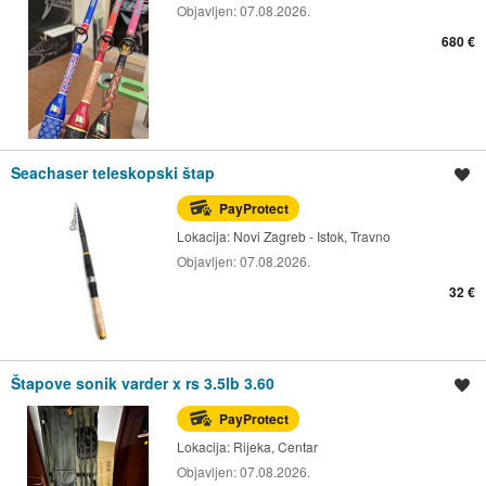
Objavljen:
07.08.2026.
680 €
Seachaser teleskopski štap
Spremi oglas
PayProtect
Lokacija:
Novi Zagreb - Istok, Travno
Objavljen:
07.08.2026.
32 €
Štapove sonik varder x rs 3.5lb 3.60
Spremi oglas
PayProtect
Lokacija:
Rijeka, Centar
Objavljen:
07.08.2026.