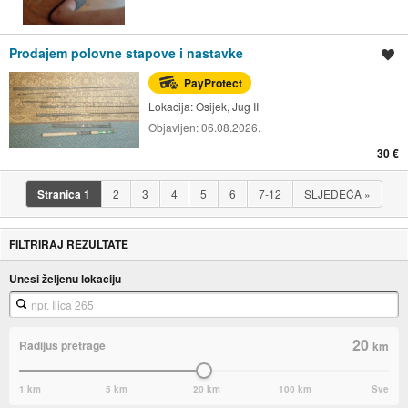
Prodajem polovne stapove i nastavke
Spremi oglas
PayProtect
Lokacija:
Osijek, Jug II
Objavljen:
06.08.2026.
30 €
Stranica
1
2
3
4
5
6
7-12
SLJEDEĆA
»
FILTRIRAJ REZULTATE
Unesi željenu lokaciju
20
Radijus pretrage
km
1 km
5 km
20 km
100 km
Sve