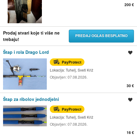
200 €
Prodaj stvari koje ti više ne
PREDAJ OGLAS BESPLATNO
trebaju!
Štap i rola Drago Lord
Spremi oglas
PayProtect
Lokacija:
Tuhelj, Sveti Križ
Objavljen:
07.08.2026.
30 €
Štap za ribolov jednodjelni
Spremi oglas
PayProtect
Lokacija:
Tuhelj, Sveti Križ
Objavljen:
07.08.2026.
16 €