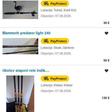
PayProtect
Lokacija:
Tuhelj, Sveti Križ
Objavljen:
07.08.2026.
30 €
Mammoth predator light 240
Spremi oglas
PayProtect
Lokacija:
Sisak, Galdovo
Objavljen:
07.08.2026.
50 €
ribolov stapovi role indik....
Spremi oglas
PayProtect
Lokacija:
Klakar, Klakar
Objavljen:
07.08.2026.
130 €