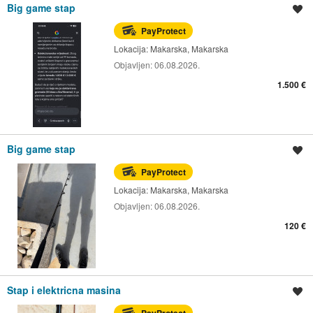
Big game stap
Spremi oglas
PayProtect
Lokacija:
Makarska, Makarska
Objavljen:
06.08.2026.
1.500 €
Big game stap
Spremi oglas
PayProtect
Lokacija:
Makarska, Makarska
Objavljen:
06.08.2026.
120 €
Stap i elektricna masina
Spremi oglas