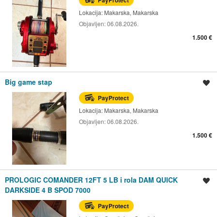
PayProtect
Lokacija:
Makarska, Makarska
Objavljen:
06.08.2026.
1.500 €
Big game stap
Spremi oglas
PayProtect
Lokacija:
Makarska, Makarska
Objavljen:
06.08.2026.
1.500 €
PROLOGIC COMANDER 12FT 5 LB i rola DAM QUICK
Spremi oglas
DARKSIDE 4 B SPOD 7000
PayProtect