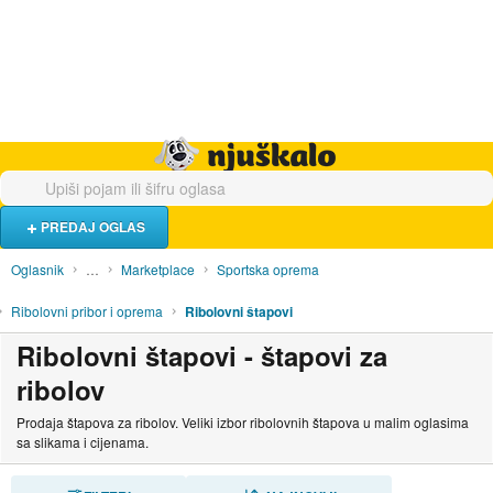
Hrana i piće
Turistički smještaj
Poslovi
Njuškalo naslovnica
PREDAJ OGLAS
Oglasnik
…
Marketplace
Sportska oprema
Ribolovni pribor i oprema
Ribolovni štapovi
Ribolovni štapovi - štapovi za
ribolov
Prodaja štapova za ribolov. Veliki izbor ribolovnih štapova u malim oglasima
sa slikama i cijenama.
SORTIRAJ