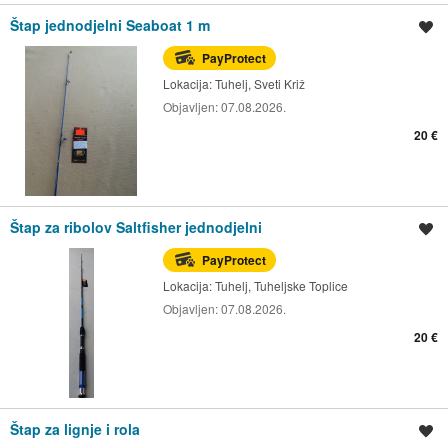
Štap jednodjelni Seaboat 1 m
Spremi oglas
PayProtect
Lokacija:
Tuhelj, Sveti Križ
Objavljen:
07.08.2026.
20 €
Štap za ribolov Saltfisher jednodjelni
Spremi oglas
PayProtect
Lokacija:
Tuhelj, Tuheljske Toplice
Objavljen:
07.08.2026.
20 €
Štap za lignje i rola
Spremi oglas