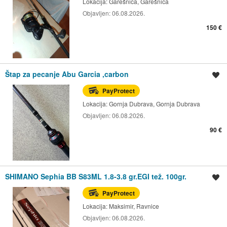
Lokacija:
Garešnica, Garešnica
Objavljen:
06.08.2026.
150 €
Štap za pecanje Abu Garcia ,carbon
Spremi oglas
PayProtect
Lokacija:
Gornja Dubrava, Gornja Dubrava
Objavljen:
06.08.2026.
90 €
SHIMANO Sephia BB S83ML 1.8-3.8 gr.EGI tež. 100gr.
Spremi oglas
PayProtect
Lokacija:
Maksimir, Ravnice
Objavljen:
06.08.2026.