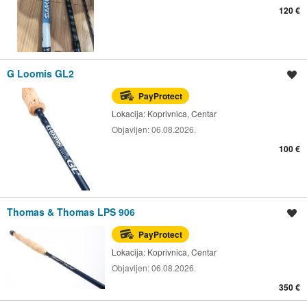
120 €
G Loomis GL2
Spremi oglas
PayProtect
Lokacija:
Koprivnica, Centar
Objavljen:
06.08.2026.
100 €
Thomas & Thomas LPS 906
Spremi oglas
PayProtect
Lokacija:
Koprivnica, Centar
Objavljen:
06.08.2026.
350 €