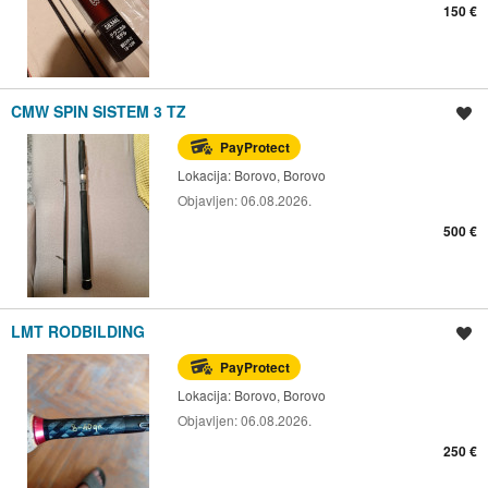
150 €
CMW SPIN SISTEM 3 TZ
Spremi oglas
PayProtect
Lokacija:
Borovo, Borovo
Objavljen:
06.08.2026.
500 €
LMT RODBILDING
Spremi oglas
PayProtect
Lokacija:
Borovo, Borovo
Objavljen:
06.08.2026.
250 €