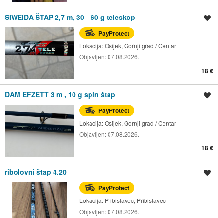
SIWEIDA ŠTAP 2,7 m, 30 - 60 g teleskop
Spremi oglas
PayProtect
Lokacija:
Osijek, Gornji grad / Centar
Objavljen:
07.08.2026.
18 €
DAM EFZETT 3 m , 10 g spin štap
Spremi oglas
PayProtect
Lokacija:
Osijek, Gornji grad / Centar
Objavljen:
07.08.2026.
18 €
ribolovni štap 4.20
Spremi oglas
PayProtect
Lokacija:
Pribislavec, Pribislavec
Objavljen:
07.08.2026.