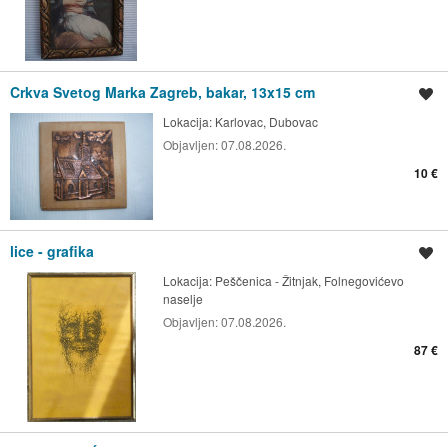
Crkva Svetog Marka Zagreb, bakar, 13x15 cm
Spremi oglas
Lokacija:
Karlovac, Dubovac
Objavljen:
07.08.2026.
10 €
lice - grafika
Spremi oglas
Lokacija:
Peščenica - Žitnjak, Folnegovićevo
naselje
Objavljen:
07.08.2026.
87 €