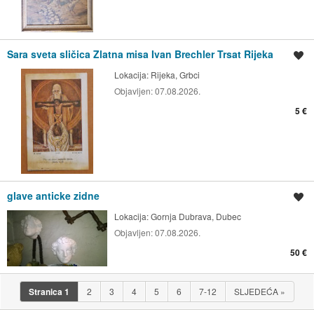
Sara sveta sličica Zlatna misa Ivan Brechler Trsat Rijeka
Spremi oglas
Lokacija:
Rijeka, Grbci
Objavljen:
07.08.2026.
5 €
glave anticke zidne
Spremi oglas
Lokacija:
Gornja Dubrava, Dubec
Objavljen:
07.08.2026.
50 €
Stranica
1
2
3
4
5
6
7-12
SLJEDEĆA
»