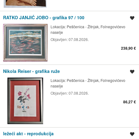
RATKO JANJIĆ JOBO - grafika 97 / 100
Spremi oglas
Lokacija:
Peščenica - Žitnjak, Folnegovićevo
naselje
Objavljen:
07.08.2026.
238,90 €
Nikola Reiser - grafika ruže
Spremi oglas
Lokacija:
Peščenica - Žitnjak, Folnegovićevo
naselje
Objavljen:
07.08.2026.
86,27 €
ležeći akt - reprodukcija
Spremi oglas