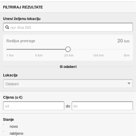
FILTRIRAJ REZULTATE
Unesi željenu lokaciju
20
Radijus pretrage
km
1 km
5 km
20 km
100 km
Sve
ili odaberi
Lokacija
Odaberi
Cijena (u €)
do
Stanje
novo
rabljeno