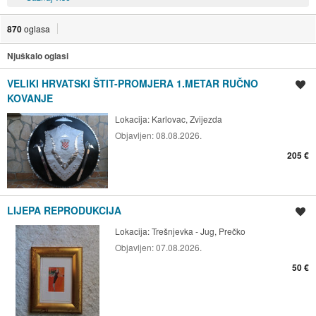
870
oglasa
Njuškalo oglasi
VELIKI HRVATSKI ŠTIT-PROMJERA 1.METAR RUČNO
Spremi oglas
KOVANJE
Lokacija:
Karlovac, Zvijezda
Objavljen:
08.08.2026.
205 €
LIJEPA REPRODUKCIJA
Spremi oglas
Lokacija:
Trešnjevka - Jug, Prečko
Objavljen:
07.08.2026.
50 €