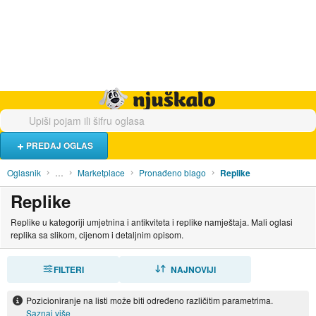
Hrana i piće
Turistički smještaj
Poslovi
Njuškalo naslovnica
PREDAJ OGLAS
Oglasnik
…
Marketplace
Pronađeno blago
Replike
Replike
Replike u kategoriji umjetnina i antikviteta i replike namještaja. Mali oglasi
replika sa slikom, cijenom i detaljnim opisom.
FILTERI
SORTIRAJ
NAJNOVIJI
Pozicioniranje na listi može biti određeno različitim parametrima.
Saznaj više