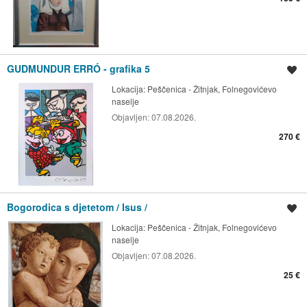
GUDMUNDUR ERRÓ - grafika 5
Spremi oglas
Lokacija:
Peščenica - Žitnjak, Folnegovićevo
naselje
Objavljen:
07.08.2026.
270 €
Bogorodica s djetetom / Isus /
Spremi oglas
Lokacija:
Peščenica - Žitnjak, Folnegovićevo
naselje
Objavljen:
07.08.2026.
25 €