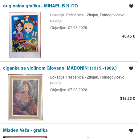
originalna grafika - MIHAEL.B.N.ITO
Spremi oglas
Lokacija:
Peščenica - Žitnjak, Folnegovićevo
naselje
Objavljen:
07.08.2026.
46,45 €
ciganka sa violinom Giovanni MADONINI (1915.-1989.)
Spremi oglas
Lokacija:
Peščenica - Žitnjak, Folnegovićevo
naselje
Objavljen:
07.08.2026.
318,53 €
Mladen Veža - grafika
Spremi oglas