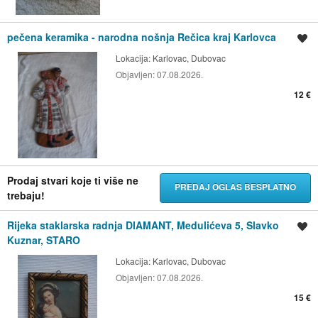
pečena keramika - narodna nošnja Rečica kraj Karlovca
Spremi oglas
Lokacija:
Karlovac, Dubovac
Objavljen:
07.08.2026.
12 €
Prodaj stvari koje ti više ne
PREDAJ OGLAS BESPLATNO
trebaju!
Rijeka staklarska radnja DIAMANT, Medulićeva 5, Slavko
Spremi oglas
Kuznar, STARO
Lokacija:
Karlovac, Dubovac
Objavljen:
07.08.2026.
15 €