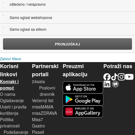
oštećeno / neispravno
Samo oglasi webshopova
Samo oglasi sa slikom
PRONJUŠKAJ
Zatvori filtere
Korisni
Partnerski
Preuzmi
Potraži nas
linkovi
portali
aplikaciju
Facebook
TikTok
Instagram
YouTu
Kontakt i
24sata
LinkedIn
Njuškalo blog
iOS aplikacija
pomoć
Poslovni
O nama
dnevnik
Android aplikacija
Oglašavanje
Večernji list
Uvjeti i pravila
missMAMA
korištenja
missZDRAVA
Huawei aplikacija
Politika
Miss7
privatnosti
Gastro
Podešavanje
Pixsell