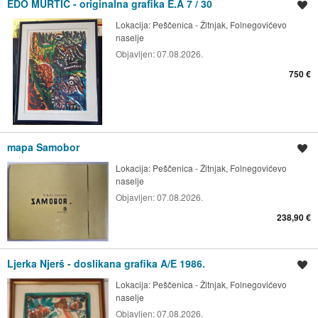
EDO MURTIĆ - originalna grafika E.A 7 / 30
Spremi oglas
Lokacija:
Peščenica - Žitnjak, Folnegovićevo
naselje
Objavljen:
07.08.2026.
750 €
mapa Samobor
Spremi oglas
Lokacija:
Peščenica - Žitnjak, Folnegovićevo
naselje
Objavljen:
07.08.2026.
238,90 €
Ljerka Njerš - doslikana grafika A/E 1986.
Spremi oglas
Lokacija:
Peščenica - Žitnjak, Folnegovićevo
naselje
Objavljen:
07.08.2026.