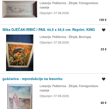
Lokacija:
Peščenica - Žitnjak, Folnegovićevo
naselje
Objavljen:
07.08.2026.
120 €
Slika DJEČAK-RIBIĆ i PAS. 44,5 x 54,5 cm. Reprint. KING
Spremi oglas
Lokacija:
Peščenica - Žitnjak, Borongaj
Objavljen:
07.08.2026.
23 €
gušćarica - reprodukcija na lesonitu
Spremi oglas
Lokacija:
Peščenica - Žitnjak, Folnegovićevo
naselje
Objavljen:
07.08.2026.
80 €