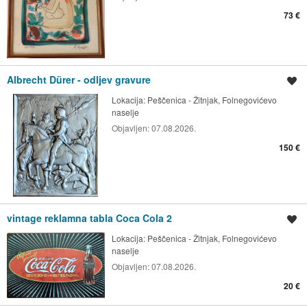
73 €
Albrecht Dürer - odljev gravure
Spremi oglas
Lokacija:
Peščenica - Žitnjak, Folnegovićevo
naselje
Objavljen:
07.08.2026.
150 €
vintage reklamna tabla Coca Cola 2
Spremi oglas
Lokacija:
Peščenica - Žitnjak, Folnegovićevo
naselje
Objavljen:
07.08.2026.
20 €