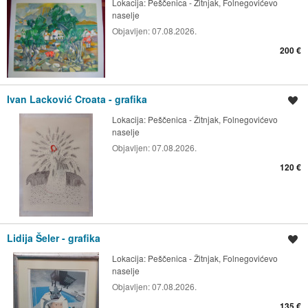
Lokacija:
Peščenica - Žitnjak, Folnegovićevo
naselje
Objavljen:
07.08.2026.
200 €
Ivan Lacković Croata - grafika
Spremi oglas
Lokacija:
Peščenica - Žitnjak, Folnegovićevo
naselje
Objavljen:
07.08.2026.
120 €
Lidija Šeler - grafika
Spremi oglas
Lokacija:
Peščenica - Žitnjak, Folnegovićevo
naselje
Objavljen:
07.08.2026.
135 €