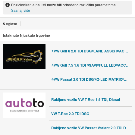
Pozicioniranje na listi može biti određeno različitim parametrima.
Saznaj više
5
oglasa
Istaknute Njuškalo trgovine
⭐VW Golf 8 2,0 TDI DSG◽LANE ASSIST◽ACC◽AMBILIGHT◽JAMSTVO✔️⭐
⭐VW Golf 7.5 1.6 TDI ◽NAVI◽FULL LED◽ACC◽KAMERA◽PDC◽ JAMSTVO 12mj✔️⭐
⭐VW Passat 2,0 TDI DSG◽IQ-LED MATRIX◽KAMERA◽NAVI◽JAMSTVO 12mj✔️⭐
Rabljeno vozilo VW T-Roc 1.6 TDI, Diesel
VW T-Roc 2.0 TDI DSG
Rabljeno vozilo VW Passat Variant 2.0 TDI DSG, Diesel, Akcija