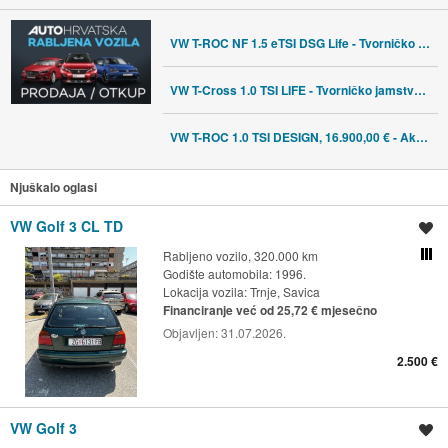
VW T-ROC NF 1.5 eTSI DSG Life - Tvorničko jamstvo do 2032.g., 29.200,0
VW T-Cross 1.0 TSI LIFE - Tvorničko jamstvo do 2032.g., 19.250,00 €
VW T-ROC 1.0 TSI DESIGN, 16.900,00 € - Akcija
Njuškalo oglasi
VW Golf 3 CL TD
Spremi oglas
Rabljeno vozilo, 320.000 km
Usporedi s drugim ogl
Godište automobila: 1996.
Lokacija vozila:
Trnje, Savica
Financiranje već od 25,72 € mjesečno
Objavljen:
31.07.2026.
2.500 €
VW Golf 3
Spremi oglas