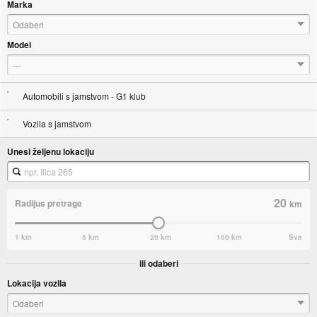
Marka
Odaberi
Model
---
Automobili s jamstvom - G1 klub
Vozila s jamstvom
Unesi željenu lokaciju
20
Radijus pretrage
km
1 km
5 km
20 km
100 km
Sve
ili odaberi
Lokacija vozila
Odaberi