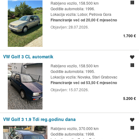
Rabljeno vozilo, 158.500 km
Usporedi s drugim ogl
Godište automobila: 1996.
Lokacija vozila:
Lobor, Petrova Gora
Financiranje već od 20,00 € mjesečno
Objavljen:
28.07.2026.
1.700 €
VW Golf 3 CL automatik
Spremi oglas
Rabljeno vozilo, 158.500 km
Usporedi s drugim ogl
Godište automobila: 1995.
Lokacija vozila:
Novska, Stari Grabovac
Financiranje već od 53,50 € mjesečno
Objavljen:
15.07.2026.
5.200 €
VW Golf 3 1.9 Tdi reg.godinu dana
Spremi oglas
Rabljeno vozilo, 370.000 km
Usporedi s drugim ogl
Godište automobila: 1998.