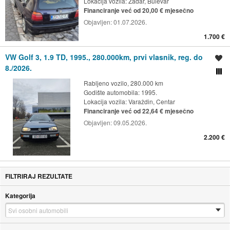
Lokacija vozila:
Zadar, Bulevar
Financiranje već od 20,00 € mjesečno
Objavljen:
01.07.2026.
1.700 €
VW Golf 3, 1.9 TD, 1995., 280.000km, prvi vlasnik, reg. do
Spremi oglas
8./2026.
Usporedi s drugim ogl
Rabljeno vozilo, 280.000 km
Godište automobila: 1995.
Lokacija vozila:
Varaždin, Centar
Financiranje već od 22,64 € mjesečno
Objavljen:
09.05.2026.
2.200 €
FILTRIRAJ REZULTATE
Kategorija