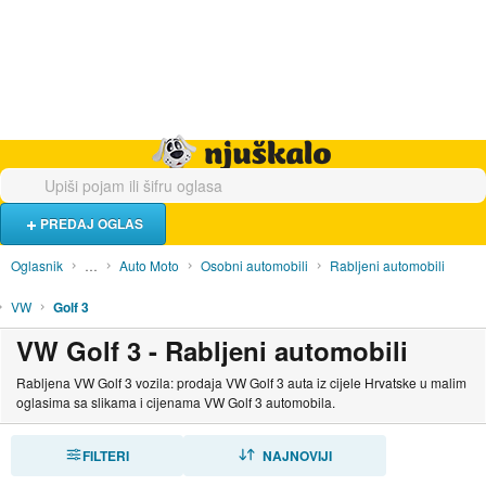
Hrana i piće
Turistički smještaj
Poslovi
Njuškalo naslovnica
PREDAJ OGLAS
Oglasnik
…
Auto Moto
Osobni automobili
Rabljeni automobili
VW
Golf 3
VW Golf 3 - Rabljeni automobili
Rabljena VW Golf 3 vozila: prodaja VW Golf 3 auta iz cijele Hrvatske u malim
oglasima sa slikama i cijenama VW Golf 3 automobila.
FILTERI
SORTIRAJ
NAJNOVIJI