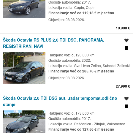
Godište automobila: 2017.
Lokacija vozila:
Čepin, Čepin
Financiranje već od 112,13 € mjesečno
Objavljen:
08.08.2026.
10.900 €
Škoda Octavia RS PLUS 2,0 TDI DSG, PANORAMA,
Spremi oglas
REGISTRIRAN, NAVI
Usporedi s drugim ogl
Rabljeno vozilo, 120.000 km
Godište automobila: 2022.
Lokacija vozila:
Sveti Ivan Zelina, Suhodol Zelinski
Financiranje već od 285,76 € mjesečno
Objavljen:
08.08.2026.
27.990 €
Škoda Octavia 2.0 TDI DSG aut. ,radar tempomat,odlično
Spremi oglas
stanje
Usporedi s drugim ogl
Rabljeno vozilo, 173.000 km
Godište automobila: 2017.
Lokacija vozila:
Peščenica - Žitnjak, Vukomerec
Financiranje već od 127,56 € mjesečno