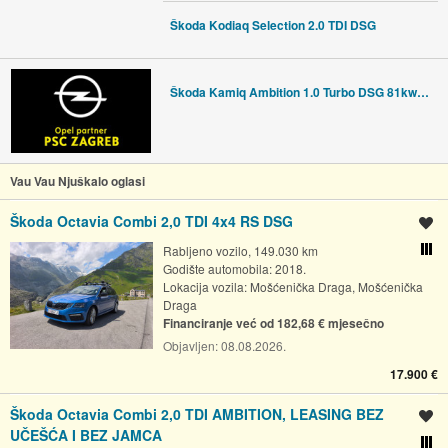
Škoda Kodiaq Selection 2.0 TDI DSG
Škoda Kamiq Ambition 1.0 Turbo DSG 81kw - 1 godina garancije!
Vau Vau Njuškalo oglasi
Škoda Octavia Combi 2,0 TDI 4x4 RS DSG
Spremi oglas
Rabljeno vozilo, 149.030 km
Usporedi s drugim ogl
Godište automobila: 2018.
Lokacija vozila:
Mošćenička Draga, Mošćenička
Draga
Financiranje već od 182,68 € mjesečno
Objavljen:
08.08.2026.
17.900 €
Škoda Octavia Combi 2,0 TDI AMBITION, LEASING BEZ
Spremi oglas
UČEŠĆA I BEZ JAMCA
Usporedi s drugim ogl