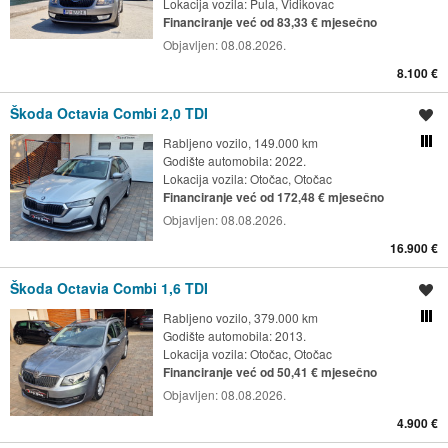
Lokacija vozila:
Pula, Vidikovac
Financiranje već od 83,33 € mjesečno
Objavljen:
08.08.2026.
8.100 €
Škoda Octavia Combi 2,0 TDI
Spremi oglas
Rabljeno vozilo, 149.000 km
Usporedi s drugim ogl
Godište automobila: 2022.
Lokacija vozila:
Otočac, Otočac
Financiranje već od 172,48 € mjesečno
Objavljen:
08.08.2026.
16.900 €
Škoda Octavia Combi 1,6 TDI
Spremi oglas
Rabljeno vozilo, 379.000 km
Usporedi s drugim ogl
Godište automobila: 2013.
Lokacija vozila:
Otočac, Otočac
Financiranje već od 50,41 € mjesečno
Objavljen:
08.08.2026.
4.900 €