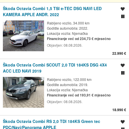
Škoda Octavia Combi 1,5 TSI e-TEC DSG NAVI LED
Spremi oglas
KAMERA APPLE ANDR. 2022
Usporedi s drugim ogl
Rabljeno vozilo, 34.000 km
Godište automobila: 2022.
Lokacija vozila:
Njemačka
Financiranje već od 234,73 € mjesečno
Objavljen:
08.08.2026.
22.990 €
Škoda Octavia Combi SCOUT 2,0 TDI 184KS DSG 4X4
Spremi oglas
ACC LED NAVI 2019
Usporedi s drugim ogl
Rabljeno vozilo, 122.000 km
Godište automobila: 2019.
Lokacija vozila:
Njemačka
Financiranje već od 193,91 € mjesečno
Objavljen:
08.08.2026.
18.990 €
Škoda Octavia Combi RS 2,0 TDI 184KS Green tec
Spremi oglas
PDC/Navi/Panorama APPLE