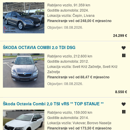
Rabljeno vozilo, 91.359 km
Godište automobila: 2024.
Lokacija vozila:
Čepin, Livana
Financiranje već od 248,00 € mjesečno
Objavljen:
08.08.2026.
24.299 €
ŠKODA OCTAVIA COMBI 2.0 TDI DSG
Spremi oglas
Rabljeno vozilo, 212.600 km
Usporedi s drugim ogl
Godište automobila: 2012.
Lokacija vozila:
Sveti Križ Začretje, Sveti Križ
Začretje
Financiranje već od 88,47 € mjesečno
Objavljen:
08.08.2026.
8.550 €
Škoda Octavia Combi 2,0 TSI vRS ** TOP STANJE **
Spremi oglas
Rabljeno vozilo, 159.000 km
Usporedi s drugim ogl
Godište automobila: 2014.
Lokacija vozila:
Vukovar, Borovo Naselje
Financiranje već od 173,50 € mjesečno