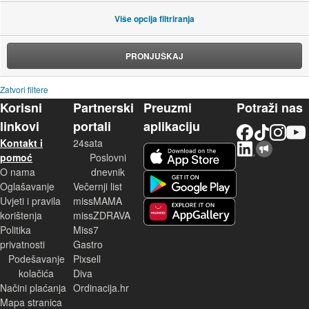
Više opcija filtriranja
PRONJUŠKAJ
Zatvori filtere
Korisni
Partnerski
Preuzmi
Potraži nas
linkovi
portali
aplikaciju
Facebook
TikTok
Instagram
YouTu
Kontakt i
24sata
LinkedIn
Njuškalo blog
iOS aplikacija
pomoć
Poslovni
O nama
dnevnik
Android aplikacija
Oglašavanje
Večernji list
Uvjeti i pravila
missMAMA
korištenja
missZDRAVA
Huawei aplikacija
Politika
Miss7
privatnosti
Gastro
Podešavanje
Pixsell
kolačića
Diva
Načini plaćanja
Ordinacija.hr
Mapa stranica