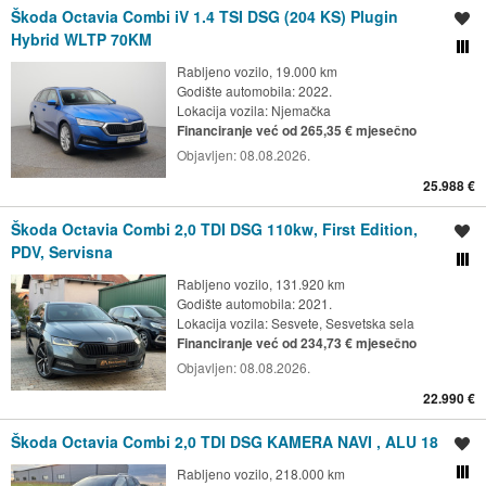
Škoda Octavia Combi iV 1.4 TSI DSG (204 KS) Plugin
Spremi oglas
Hybrid WLTP 70KM
Usporedi s drugim ogl
Rabljeno vozilo, 19.000 km
Godište automobila: 2022.
Lokacija vozila:
Njemačka
Financiranje već od 265,35 € mjesečno
Objavljen:
08.08.2026.
25.988 €
Škoda Octavia Combi 2,0 TDI DSG 110kw, First Edition,
Spremi oglas
PDV, Servisna
Usporedi s drugim ogl
Rabljeno vozilo, 131.920 km
Godište automobila: 2021.
Lokacija vozila:
Sesvete, Sesvetska sela
Financiranje već od 234,73 € mjesečno
Objavljen:
08.08.2026.
22.990 €
Škoda Octavia Combi 2,0 TDI DSG KAMERA NAVI , ALU 18
Spremi oglas
Rabljeno vozilo, 218.000 km
Usporedi s drugim ogl