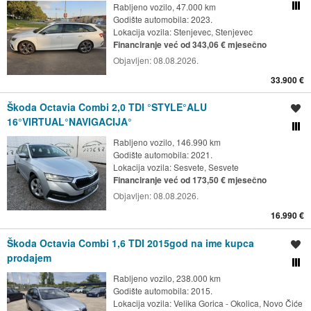
Rabljeno vozilo, 47.000 km
Usporedi s drugim ogl
Godište automobila: 2023.
Lokacija vozila:
Stenjevec, Stenjevec
Financiranje već od 343,06 € mjesečno
Objavljen:
08.08.2026.
33.900 €
Škoda Octavia Combi 2,0 TDI °STYLE°ALU
Spremi oglas
16°VIRTUAL°NAVIGACIJA°
Usporedi s drugim ogl
Rabljeno vozilo, 146.990 km
Godište automobila: 2021.
Lokacija vozila:
Sesvete, Sesvete
Financiranje već od 173,50 € mjesečno
Objavljen:
08.08.2026.
16.990 €
Škoda Octavia Combi 1,6 TDI 2015god na ime kupca
Spremi oglas
prodajem
Usporedi s drugim ogl
Rabljeno vozilo, 238.000 km
Godište automobila: 2015.
Lokacija vozila:
Velika Gorica - Okolica, Novo Čiće