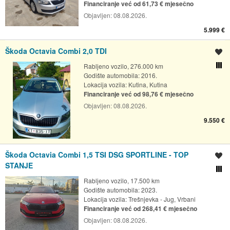
Financiranje već od 61,73 € mjesečno
Objavljen:
08.08.2026.
5.999 €
Škoda Octavia Combi 2,0 TDI
Spremi oglas
Rabljeno vozilo, 276.000 km
Usporedi s drugim ogl
Godište automobila: 2016.
Lokacija vozila:
Kutina, Kutina
Financiranje već od 98,76 € mjesečno
Objavljen:
08.08.2026.
9.550 €
Škoda Octavia Combi 1,5 TSI DSG SPORTLINE - TOP
Spremi oglas
STANJE
Usporedi s drugim ogl
Rabljeno vozilo, 17.500 km
Godište automobila: 2023.
Lokacija vozila:
Trešnjevka - Jug, Vrbani
Financiranje već od 268,41 € mjesečno
Objavljen:
08.08.2026.