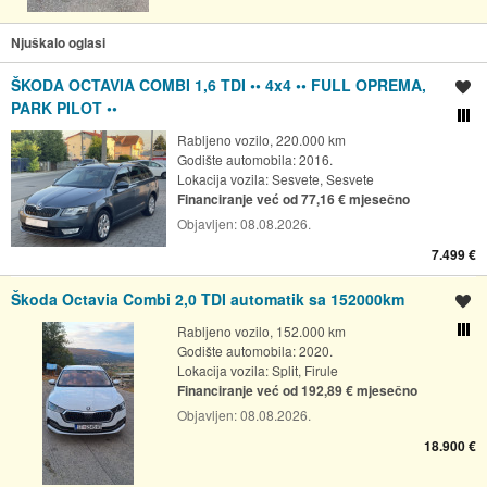
Njuškalo oglasi
ŠKODA OCTAVIA COMBI 1,6 TDI •• 4x4 •• FULL OPREMA,
Spremi oglas
PARK PILOT ••
Usporedi s drugim ogl
Rabljeno vozilo, 220.000 km
Godište automobila: 2016.
Lokacija vozila:
Sesvete, Sesvete
Financiranje već od 77,16 € mjesečno
Objavljen:
08.08.2026.
7.499 €
Škoda Octavia Combi 2,0 TDI automatik sa 152000km
Spremi oglas
Rabljeno vozilo, 152.000 km
Usporedi s drugim ogl
Godište automobila: 2020.
Lokacija vozila:
Split, Firule
Financiranje već od 192,89 € mjesečno
Objavljen:
08.08.2026.
18.900 €