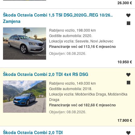
26.300 €
Škoda Octavia Combi 1,5 TSI DSG,2020G..REG 10/26..
Spremi oglas
Zamjena
Usporedi s drugim ogl
Rabljeno vozilo, 198.000 km
Godište automobila: 2020.
Lokacija vozila:
Sesvete, Novi Jelkovec
Financiranje već od 113,16 € mjesečno
Objavljen:
08.08.2026.
10.950 €
Škoda Octavia Combi 2,0 TDI 4x4 RS DSG
Spremi oglas
Rabljeno vozilo, 149.030 km
Usporedi s drugim ogl
Godište automobila: 2018.
Lokacija vozila:
Mošćenička Draga, Mošćenička
Draga
Financiranje već od 182,68 € mjesečno
Objavljen:
08.08.2026.
17.900 €
Škoda Octavia Combi 2,0 TDI
Spremi oglas