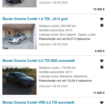
Objavljen:
08.08.2026.
12.400 €
Škoda Octavia Combi 1,6 TDI,, 2013 god
Spremi oglas
Rabljeno vozilo, 250.000 km
Usporedi s drugim ogl
Godište automobila: 2013.
Lokacija vozila:
Novi Zagreb - Zapad, Lučko
Financiranje već od 45,27 € mjesečno
Objavljen:
08.08.2026.
4.350 €
Škoda Octavia Combi 2,0 TDI DSG automatik
Spremi oglas
Rabljeno vozilo, 176.000 km
Usporedi s drugim ogl
Godište automobila: 2017.
Lokacija vozila:
Stenjevec, Malešnica
Financiranje već od 118,30 € mjesečno
Objavljen:
08.08.2026.
11.500 €
Škoda Octavia Combi VRS 2.0 TDI automatik
Spremi oglas