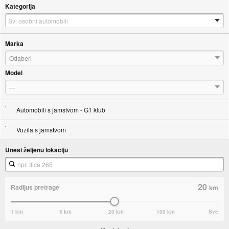
Kategorija
Marka
Odaberi
Model
---
Automobili s jamstvom - G1 klub
Vozila s jamstvom
Unesi željenu lokaciju
20
Radijus pretrage
km
1 km
5 km
20 km
100 km
Sve