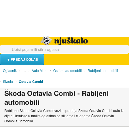
Hrana i piće
Turistički smještaj
Poslovi
Njuškalo naslovnica
PREDAJ OGLAS
Oglasnik
…
Auto Moto
Osobni automobili
Rabljeni automobili
Škoda
Octavia Combi
Škoda Octavia Combi - Rabljeni
automobili
Rabljena Škoda Octavia Combi vozila: prodaja Škoda Octavia Combi auta iz
cijele Hrvatske u malim oglasima sa slikama i cijenama Škoda Octavia
Combi automobila.