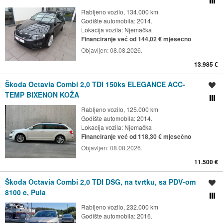
Usporedi s drugim ogl
Rabljeno vozilo, 134.000 km
Godište automobila: 2014.
Lokacija vozila:
Njemačka
Financiranje već od 144,02 € mjesečno
Objavljen:
08.08.2026.
13.985 €
Škoda Octavia Combi 2,0 TDI 150ks ELEGANCE ACC-
Spremi oglas
TEMP BIXENON KOŽA
Usporedi s drugim ogl
Rabljeno vozilo, 125.000 km
Godište automobila: 2014.
Lokacija vozila:
Njemačka
Financiranje već od 118,30 € mjesečno
Objavljen:
08.08.2026.
11.500 €
Škoda Octavia Combi 2,0 TDI DSG, na tvrtku, sa PDV-om
Spremi oglas
8100 e, Pula
Usporedi s drugim ogl
Rabljeno vozilo, 232.000 km
Godište automobila: 2016.