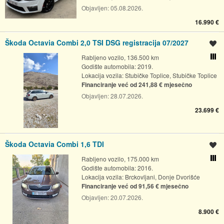
Objavljen:
05.08.2026.
16.990 €
Škoda Octavia Combi 2,0 TSI DSG registracija 07/2027
Spremi oglas
Rabljeno vozilo, 136.500 km
Usporedi s drugim ogl
Godište automobila: 2019.
Lokacija vozila:
Stubičke Toplice, Stubičke Toplice
Financiranje već od 241,88 € mjesečno
Objavljen:
28.07.2026.
23.699 €
Škoda Octavia Combi 1,6 TDI
Spremi oglas
Rabljeno vozilo, 175.000 km
Usporedi s drugim ogl
Godište automobila: 2016.
Lokacija vozila:
Brckovljani, Donje Dvorišće
Financiranje već od 91,56 € mjesečno
Objavljen:
20.07.2026.
8.900 €