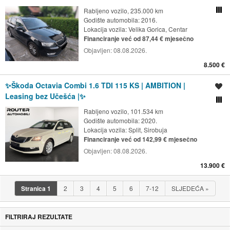
Rabljeno vozilo, 235.000 km
Usporedi s drugim ogl
Godište automobila: 2016.
Lokacija vozila:
Velika Gorica, Centar
Financiranje već od 87,44 € mjesečno
Objavljen:
08.08.2026.
8.500 €
✨Škoda Octavia Combi 1.6 TDI 115 KS | AMBITION |
Spremi oglas
Leasing bez Učešća |✨
Usporedi s drugim ogl
Rabljeno vozilo, 101.534 km
Godište automobila: 2020.
Lokacija vozila:
Split, Sirobuja
Financiranje već od 142,99 € mjesečno
Objavljen:
08.08.2026.
13.900 €
Stranica
1
2
3
4
5
6
7-12
SLJEDEĆA
»
FILTRIRAJ REZULTATE