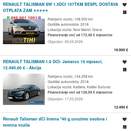
RENAULT TALISMAN SW 1.5DCI 107TKM BESPL DOSTAVA
Spremi oglas
OTPLATA ZAM ⭐⭐⭐⭐⭐
Usporedi s drugim ogl
Rabljeno vozilo, 108.000 km
Godište automobila: 2018.
Lokacija vozila:
Novi Marof, Grana
Financiranje već od 172,48 € mjesečno
Objavljen:
09.04.2026.
16.900 €
RENAULT TALISMAN 1.6 DCI- Jamstvo 15 mjeseci,
Spremi oglas
12.490,00 € - Akcija
Usporedi s drugim ogl
Rabljeno vozilo, 134.258 km
Godište automobila: 2018.
Lokacija vozila:
Kaštela, Kaštel Sućurac
Financiranje već od 128,59 € mjesečno
Objavljen:
17.03.2026.
12.490 €
Renault Talisman dCi Intens *40 g.uvozimo osobna i
Spremi oglas
teretna vozila
Usporedi s drugim ogl