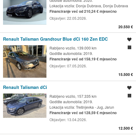
Godište automobila: 2020.
Lokacija vozila:
Donja Dubrava, Donja Dubrava
Financiranje već od 210,24 € mjesečno
Objavljen:
22.05.2026.
20.550 €
Renault Talisman Grandtour Blue dCi 160 Zen EDC
Spremi oglas
Rabljeno vozilo, 139.000 km
Usporedi s drugim ogl
Godište automobila: 2019.
Financiranje već od 158,19 € mjesečno
Objavljen:
07.05.2026.
15.500 €
Renault Talisman dCi
Spremi oglas
Rabljeno vozilo, 157.335 km
Usporedi s drugim ogl
Godište automobila: 2019.
Lokacija vozila:
Trešnjevka - Jug, Jarun
Financiranje već od 128,59 € mjesečno
Objavljen:
13.04.2026.
12.500 €