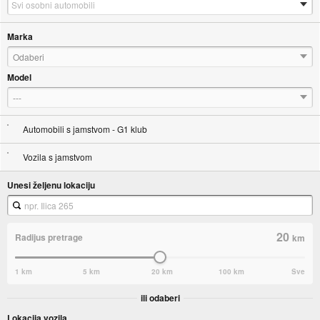
Marka
Odaberi
Model
---
Automobili s jamstvom - G1 klub
Vozila s jamstvom
Unesi željenu lokaciju
20
Radijus pretrage
km
1 km
5 km
20 km
100 km
Sve
ili odaberi
Lokacija vozila