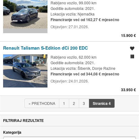
Rabljeno vozilo, 99.000 km
Godište automobila: 2021.
Lokacija vozila:
Njemačka
Financiranje već od 162,27 € mjesečno
Objavljen:
27.01.2026.
15.900 €
Renault Talisman S-Edition dCi 200 EDC
Spremi oglas
Rabljeno vozilo, 62.000 km
Usporedi s drugim ogl
Godište automobila: 2021.
Lokacija vozila:
Šibenik, Donje Ražine
Financiranje već od 344,08 € mjesečno
Objavljen:
24.01.2026.
33.950 €
«
PRETHODNA
1
2
3
Stranica
4
FILTRIRAJ REZULTATE
Kategorija