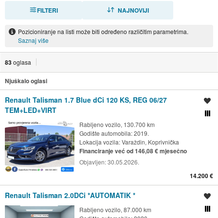
FILTERI
SORTIRAJ
NAJNOVIJI
Pozicioniranje na listi može biti određeno različitim parametrima.
Saznaj više
83
oglasa
Njuškalo oglasi
Renault Talisman 1.7 Blue dCi 120 KS, REG 06/27
Spremi oglas
TEM+LED+VIRT
Usporedi s drugim ogl
Rabljeno vozilo, 130.700 km
Godište automobila: 2019.
Lokacija vozila:
Varaždin, Koprivnička
Financiranje već od 146,08 € mjesečno
Objavljen:
30.05.2026.
14.200 €
Renault Talisman 2.0DCi *AUTOMATIK *
Spremi oglas
Rabljeno vozilo, 87.000 km
Usporedi s drugim ogl