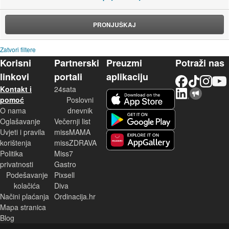
PRONJUŠKAJ
Zatvori filtere
Korisni
Partnerski
Preuzmi
Potraži nas
linkovi
portali
aplikaciju
Facebook
TikTok
Instagram
YouTu
Kontakt i
24sata
LinkedIn
Njuškalo blog
iOS aplikacija
pomoć
Poslovni
O nama
dnevnik
Android aplikacija
Oglašavanje
Večernji list
Uvjeti i pravila
missMAMA
korištenja
missZDRAVA
Huawei aplikacija
Politika
Miss7
privatnosti
Gastro
Podešavanje
Pixsell
kolačića
Diva
Načini plaćanja
Ordinacija.hr
Mapa stranica
Blog