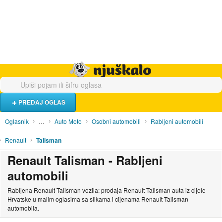
Hrana i piće
Turistički smještaj
Poslovi
Njuškalo naslovnica
PREDAJ OGLAS
Oglasnik
…
Auto Moto
Osobni automobili
Rabljeni automobili
Renault
Talisman
Renault Talisman - Rabljeni
automobili
Rabljena Renault Talisman vozila: prodaja Renault Talisman auta iz cijele
Hrvatske u malim oglasima sa slikama i cijenama Renault Talisman
automobila.