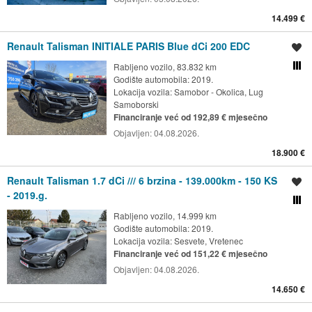
14.499 €
Renault Talisman INITIALE PARIS Blue dCi 200 EDC
Spremi oglas
Rabljeno vozilo, 83.832 km
Usporedi s drugim ogl
Godište automobila: 2019.
Lokacija vozila:
Samobor - Okolica, Lug
Samoborski
Financiranje već od 192,89 € mjesečno
Objavljen:
04.08.2026.
18.900 €
Renault Talisman 1.7 dCi /// 6 brzina - 139.000km - 150 KS
Spremi oglas
- 2019.g.
Usporedi s drugim ogl
Rabljeno vozilo, 14.999 km
Godište automobila: 2019.
Lokacija vozila:
Sesvete, Vretenec
Financiranje već od 151,22 € mjesečno
Objavljen:
04.08.2026.
14.650 €