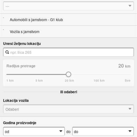
---
Automobili s jamstvom - G1 klub
Vozila s jamstvom
Unesi željenu lokaciju
20
Radijus pretrage
km
1 km
5 km
20 km
100 km
Sve
ili odaberi
Lokacija vozila
Odaberi
Godina proizvodnje
do