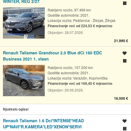
WINTER, REG 2/27
Usporedi s drugim ogl
Rabljeno vozilo, 97.466 km
Godište automobila: 2021.
Lokacija vozila:
Peščenica - Žitnjak, Žitnjak
Financiranje već od 224,53 € mjesečno
Objavljen:
28.07.2026.
21.990 €
Renault Talisman Grandtour 2.0 Blue dCi 160 EDC
Spremi oglas
Business 2021 1. vlasn
Usporedi s drugim ogl
Rabljeno vozilo, 157.200 km
Godište automobila: 2021.
Lokacija vozila:
Varaždin, Koprivnička
Financiranje već od 168,40 € mjesečno
Objavljen:
29.06.2026.
16.500 €
Njuškalo oglasi
Renault Talisman 1.6 Dci*INTENSE*HEAD
Spremi oglas
UP*NAVI*R.KAMERA*LED*XENON*SERVI
Usporedi s drugim ogl