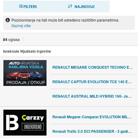
FILTERI
SORTIRAJ
NAJNOVIJI
Pozicioniranje na listi može biti određeno različitim parametrima.
Saznaj više
84
oglasa
Istaknute Njuškalo trgovine
RENAULT MEGANE CONQUEST TECHNO E-TECH 145 HIBRID, 20.490,00 €
RENAULT CAPTUR EVOLUTION TCE 140 EDC-Tvorničko jamstvo, 23.890,00 €
RENAULT AUSTRAL MILD HYBRID 160- Jamstvo 15 mjeseci!, 21.990,00 €
Renault Megane Conquest EVOLUTION MILD HYBRID 140 EDC
Renault Trafic 2.0 DCI PASSENGER - 3 godine jamstva