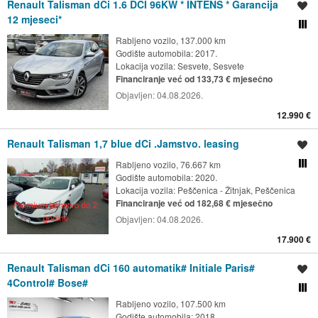
Renault Talisman dCi 1.6 DCI 96KW * INTENS * Garancija
Spremi oglas
12 mjeseci*
Usporedi s drugim ogl
Rabljeno vozilo, 137.000 km
Godište automobila: 2017.
Lokacija vozila:
Sesvete, Sesvete
Financiranje već od 133,73 € mjesečno
Objavljen:
04.08.2026.
12.990 €
Renault Talisman 1,7 blue dCi .Jamstvo. leasing
Spremi oglas
Rabljeno vozilo, 76.667 km
Usporedi s drugim ogl
Godište automobila: 2020.
Lokacija vozila:
Peščenica - Žitnjak, Peščenica
Financiranje već od 182,68 € mjesečno
Objavljen:
04.08.2026.
17.900 €
Renault Talisman dCi 160 automatik# Initiale Paris#
Spremi oglas
4Control# Bose#
Usporedi s drugim ogl
Rabljeno vozilo, 107.500 km
Godište automobila: 2018.