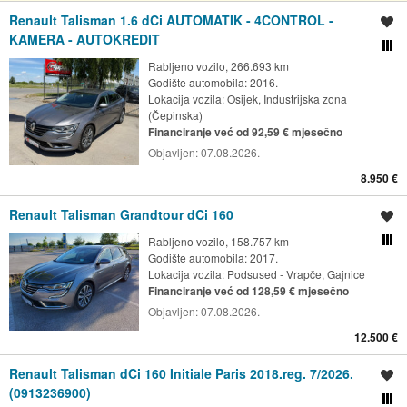
Renault Talisman 1.6 dCi AUTOMATIK - 4CONTROL -
Spremi oglas
KAMERA - AUTOKREDIT
Usporedi s drugim ogl
Rabljeno vozilo, 266.693 km
Godište automobila: 2016.
Lokacija vozila:
Osijek, Industrijska zona
(Čepinska)
Financiranje već od 92,59 € mjesečno
Objavljen:
07.08.2026.
8.950 €
Renault Talisman Grandtour dCi 160
Spremi oglas
Rabljeno vozilo, 158.757 km
Usporedi s drugim ogl
Godište automobila: 2017.
Lokacija vozila:
Podsused - Vrapče, Gajnice
Financiranje već od 128,59 € mjesečno
Objavljen:
07.08.2026.
12.500 €
Renault Talisman dCi 160 Initiale Paris 2018.reg. 7/2026.
Spremi oglas
(0913236900)
Usporedi s drugim ogl