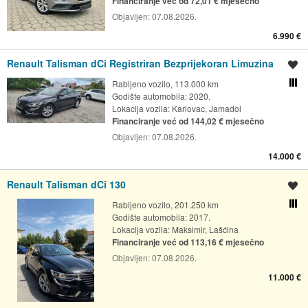
Financiranje već od 72,01 € mjesečno
Objavljen:
07.08.2026.
6.990 €
Renault Talisman dCi Registriran Bezprijekoran Limuzina
Spremi oglas
Rabljeno vozilo, 113.000 km
Usporedi s drugim ogl
Godište automobila: 2020.
Lokacija vozila:
Karlovac, Jamadol
Financiranje već od 144,02 € mjesečno
Objavljen:
07.08.2026.
14.000 €
Renault Talisman dCi 130
Spremi oglas
Rabljeno vozilo, 201.250 km
Usporedi s drugim ogl
Godište automobila: 2017.
Lokacija vozila:
Maksimir, Lašćina
Financiranje već od 113,16 € mjesečno
Objavljen:
07.08.2026.
11.000 €