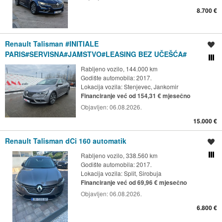
8.700 €
Renault Talisman #INITIALE
Spremi oglas
PARIS#SERVISNA#JAMSTVO#LEASING BEZ UČEŠĆA#
Usporedi s drugim ogl
Rabljeno vozilo, 144.000 km
Godište automobila: 2017.
Lokacija vozila:
Stenjevec, Jankomir
Financiranje već od 154,31 € mjesečno
Objavljen:
06.08.2026.
15.000 €
Renault Talisman dCi 160 automatik
Spremi oglas
Rabljeno vozilo, 338.560 km
Usporedi s drugim ogl
Godište automobila: 2017.
Lokacija vozila:
Split, Sirobuja
Financiranje već od 69,96 € mjesečno
Objavljen:
06.08.2026.
6.800 €