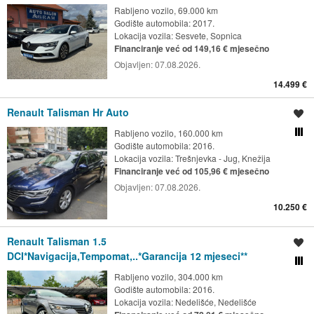
Rabljeno vozilo, 69.000 km
Godište automobila: 2017.
Lokacija vozila:
Sesvete, Sopnica
Financiranje već od 149,16 € mjesečno
Objavljen:
07.08.2026.
14.499 €
Renault Talisman Hr Auto
Spremi oglas
Rabljeno vozilo, 160.000 km
Usporedi s drugim ogl
Godište automobila: 2016.
Lokacija vozila:
Trešnjevka - Jug, Knežija
Financiranje već od 105,96 € mjesečno
Objavljen:
07.08.2026.
10.250 €
Renault Talisman 1.5
Spremi oglas
DCI*Navigacija,Tempomat,..*Garancija 12 mjeseci**
Usporedi s drugim ogl
Rabljeno vozilo, 304.000 km
Godište automobila: 2016.
Lokacija vozila:
Nedelišće, Nedelišće