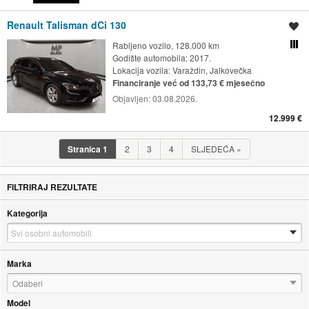
Renault Talisman dCi 130
Spremi oglas
Rabljeno vozilo, 128.000 km
Usporedi s drugim ogl
Godište automobila: 2017.
Lokacija vozila:
Varaždin, Jalkovečka
Financiranje već od 133,73 € mjesečno
Objavljen:
03.08.2026.
12.999 €
Stranica
1
2
3
4
SLJEDEĆA
»
FILTRIRAJ REZULTATE
Kategorija
Marka
Odaberi
Model