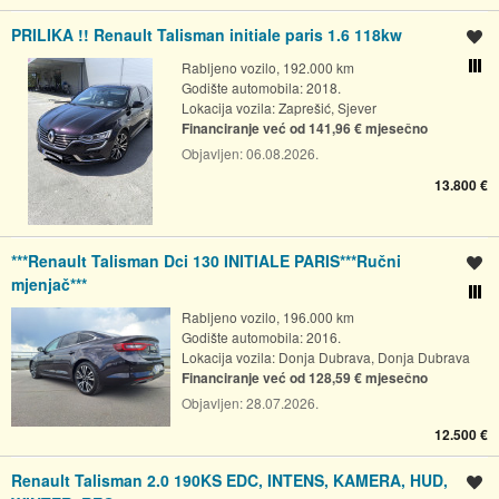
PRILIKA !! Renault Talisman initiale paris 1.6 118kw
Spremi oglas
Rabljeno vozilo, 192.000 km
Usporedi s drugim ogl
Godište automobila: 2018.
Lokacija vozila:
Zaprešić, Sjever
Financiranje već od 141,96 € mjesečno
Objavljen:
06.08.2026.
13.800 €
***Renault Talisman Dci 130 INITIALE PARIS***Ručni
Spremi oglas
mjenjač***
Usporedi s drugim ogl
Rabljeno vozilo, 196.000 km
Godište automobila: 2016.
Lokacija vozila:
Donja Dubrava, Donja Dubrava
Financiranje već od 128,59 € mjesečno
Objavljen:
28.07.2026.
12.500 €
Renault Talisman 2.0 190KS EDC, INTENS, KAMERA, HUD,
Spremi oglas