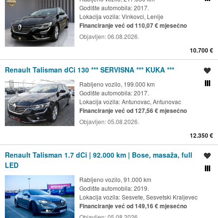
Godište automobila: 2017.
Lokacija vozila:
Vinkovci, Lenije
Financiranje već od 110,07 € mjesečno
Objavljen:
06.08.2026.
10.700 €
Renault Talisman dCi 130 *** SERVISNA *** KUKA ***
Spremi oglas
Rabljeno vozilo, 199.000 km
Usporedi s drugim ogl
Godište automobila: 2017.
Lokacija vozila:
Antunovac, Antunovac
Financiranje već od 127,56 € mjesečno
Objavljen:
05.08.2026.
12.350 €
Renault Talisman 1.7 dCi | 92.000 km | Bose, masaža, full
Spremi oglas
LED
Usporedi s drugim ogl
Rabljeno vozilo, 91.000 km
Godište automobila: 2019.
Lokacija vozila:
Sesvete, Sesvetski Kraljevec
Financiranje već od 149,16 € mjesečno
Objavljen:
05.08.2026.