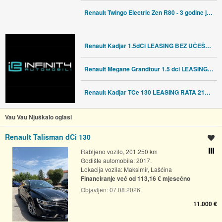
Renault Twingo Electric Zen R80 - 3 godine jamstva
Renault Kadjar 1.5dCi LEASING BEZ UČEŠĆA, AUTOMAT, PANO, NAV, SERVISNA
Renault Megane Grandtour 1.5 dci LEASING BEZ UČEŠĆA, AUTOMAT,VIRT,NAVI
Renault Kadjar TCe 130 LEASING RATA 211€, AUTOMAT, NAVI, REG:05/2027
Vau Vau Njuškalo oglasi
Renault Talisman dCi 130
Spremi oglas
Rabljeno vozilo, 201.250 km
Usporedi s drugim ogl
Godište automobila: 2017.
Lokacija vozila:
Maksimir, Lašćina
Financiranje već od 113,16 € mjesečno
Objavljen:
07.08.2026.
11.000 €