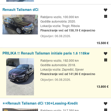
Renault Talisman dCi
Spremi oglas
Rabljeno vozilo, 100.000 km
Usporedi s drugim ogl
Godište automobila: 2020.
Lokacija vozila:
Trogir, Ribola
Financiranje već od 158,19 € mjesečno
Objavljen:
06.08.2026.
15.500 €
PRILIKA !! Renault Talisman initiale paris 1.6 118kw
Spremi oglas
Rabljeno vozilo, 192.000 km
Usporedi s drugim ogl
Godište automobila: 2018.
Lokacija vozila:
Zaprešić, Sjever
Financiranje već od 141,96 € mjesečno
Objavljen:
06.08.2026.
13.800 €
⭐️⭐️Renault Talisman dCi 130⭐️Leasing-Kredit
Spremi oglas
Rabljeno vozilo, 217.350 km
Usporedi s drugim ogl