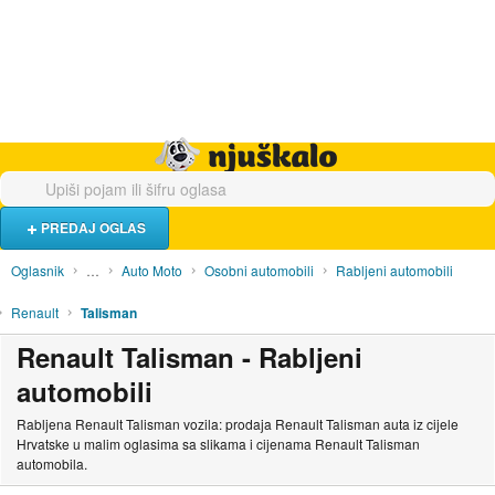
Hrana i piće
Turistički smještaj
Poslovi
Njuškalo naslovnica
PREDAJ OGLAS
Oglasnik
…
Auto Moto
Osobni automobili
Rabljeni automobili
Renault
Talisman
Renault Talisman - Rabljeni
automobili
Rabljena Renault Talisman vozila: prodaja Renault Talisman auta iz cijele
Hrvatske u malim oglasima sa slikama i cijenama Renault Talisman
automobila.