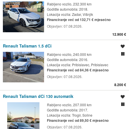
Rabljeno vozilo, 232.300 km
Godište automobila: 2018.
Lokacija vozila:
Zadar, Višnjik
Financiranje već od 132,71 € mjesečno
Objavljen:
07.08.2026.
12.900 €
Renault Talisman 1.5 dCi
Spremi oglas
Rabljeno vozilo, 240.000 km
Usporedi s drugim ogl
Godište automobila: 2016.
Lokacija vozila:
Pribislavec, Pribislavec
Financiranje već od 84,36 € mjesečno
Objavljen:
07.08.2026.
8.200 €
Renault Talisman dCi 130 automatik
Spremi oglas
Rabljeno vozilo, 207.000 km
Usporedi s drugim ogl
Godište automobila: 2017.
Lokacija vozila:
Trogir, Soline
Financiranje već od 89,50 € mjesečno
Objavljen:
07.08.2026.