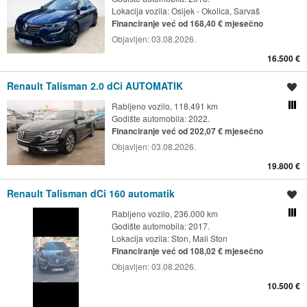
Lokacija vozila:
Osijek - Okolica, Sarvaš
Financiranje već od 168,40 € mjesečno
Objavljen:
03.08.2026.
16.500 €
Renault Talisman 2.0 dCi AUTOMATIK
Spremi oglas
Rabljeno vozilo, 118.491 km
Usporedi s drugim ogl
Godište automobila: 2022.
Financiranje već od 202,07 € mjesečno
Objavljen:
03.08.2026.
19.800 €
Renault Talisman dCi 160 automatik
Spremi oglas
Rabljeno vozilo, 236.000 km
Usporedi s drugim ogl
Godište automobila: 2017.
Lokacija vozila:
Ston, Mali Ston
Financiranje već od 108,02 € mjesečno
Objavljen:
03.08.2026.
10.500 €