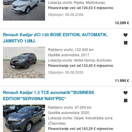
Lokacija vozila:
Rijeka, Martinkovac
Financiranje već od 126,53 € mjesečno
Objavljen:
06.08.2026.
12.299 €
Renault Kadjar dCi 130 BOSE EDITION, AUTOMATIK,
Spremi oglas
JAMSTVO 12MJ.
Usporedi s drugim ogl
Rabljeno vozilo, 122.000 km
Godište automobila: 2017.
Lokacija vozila:
Velika Gorica, Kurilovec
Financiranje već od 123,45 € mjesečno
Objavljen:
06.08.2026.
11.990 €
Renault Kadjar 1.3 TCE automatik**BUSINESS
Spremi oglas
EDITION**SERVISNA*NAVI*PDC*
Usporedi s drugim ogl
Rabljeno vozilo, 97.000 km
Godište automobila: 2020.
Lokacija vozila:
Osijek, Industrijska zona
(Čepinska)
Financiranje već od 163,29 € mjesečno