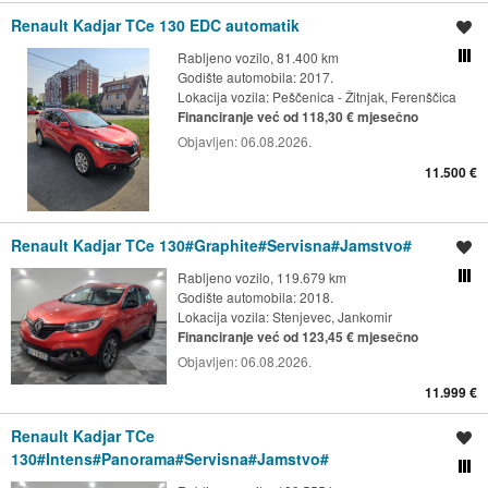
Renault Kadjar TCe 130 EDC automatik
Spremi oglas
Rabljeno vozilo, 81.400 km
Usporedi s drugim ogl
Godište automobila: 2017.
Lokacija vozila:
Peščenica - Žitnjak, Ferenščica
Financiranje već od 118,30 € mjesečno
Objavljen:
06.08.2026.
11.500 €
Renault Kadjar TCe 130#Graphite#Servisna#Jamstvo#
Spremi oglas
Rabljeno vozilo, 119.679 km
Usporedi s drugim ogl
Godište automobila: 2018.
Lokacija vozila:
Stenjevec, Jankomir
Financiranje već od 123,45 € mjesečno
Objavljen:
06.08.2026.
11.999 €
Renault Kadjar TCe
Spremi oglas
130#Intens#Panorama#Servisna#Jamstvo#
Usporedi s drugim ogl