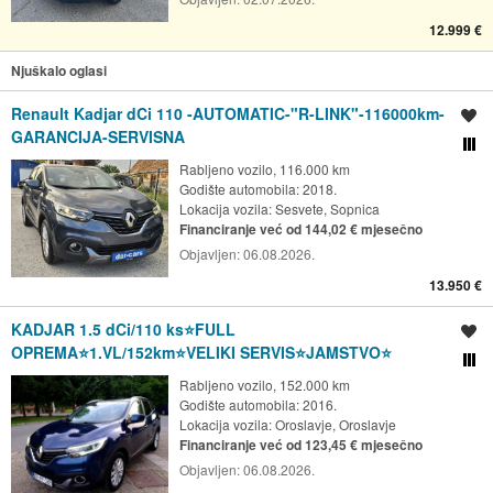
12.999 €
Njuškalo oglasi
Renault Kadjar dCi 110 -AUTOMATIC-"R-LINK"-116000km-
Spremi oglas
GARANCIJA-SERVISNA
Usporedi s drugim ogl
Rabljeno vozilo, 116.000 km
Godište automobila: 2018.
Lokacija vozila:
Sesvete, Sopnica
Financiranje već od 144,02 € mjesečno
Objavljen:
06.08.2026.
13.950 €
KADJAR 1.5 dCi/110 ks⭐FULL
Spremi oglas
OPREMA⭐1.VL/152km⭐VELIKI SERVIS⭐JAMSTVO⭐️
Usporedi s drugim ogl
Rabljeno vozilo, 152.000 km
Godište automobila: 2016.
Lokacija vozila:
Oroslavje, Oroslavje
Financiranje već od 123,45 € mjesečno
Objavljen:
06.08.2026.