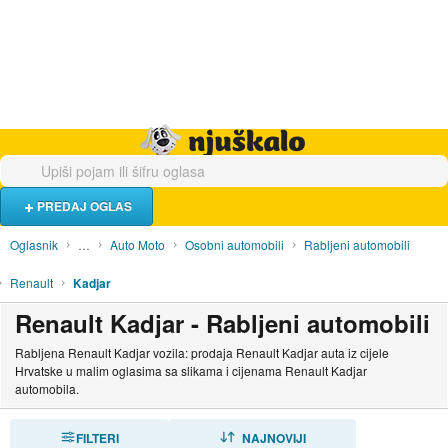
Hrana i piće
Turistički smještaj
Poslovi
Njuškalo naslovnica
PREDAJ OGLAS
Oglasnik
…
Auto Moto
Osobni automobili
Rabljeni automobili
Renault
Kadjar
Renault Kadjar - Rabljeni automobili
Rabljena Renault Kadjar vozila: prodaja Renault Kadjar auta iz cijele
Hrvatske u malim oglasima sa slikama i cijenama Renault Kadjar
automobila.
FILTERI
SORTIRAJ
NAJNOVIJI