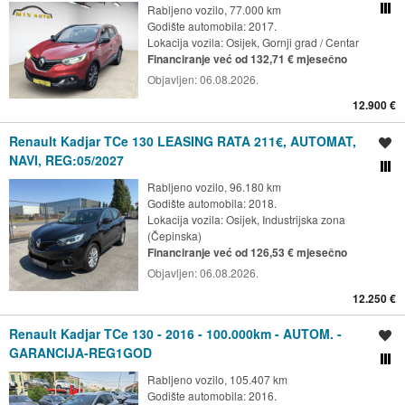
Rabljeno vozilo, 77.000 km
Usporedi s drugim ogl
Godište automobila: 2017.
Lokacija vozila:
Osijek, Gornji grad / Centar
Financiranje već od 132,71 € mjesečno
Objavljen:
06.08.2026.
12.900 €
Renault Kadjar TCe 130 LEASING RATA 211€, AUTOMAT,
Spremi oglas
NAVI, REG:05/2027
Usporedi s drugim ogl
Rabljeno vozilo, 96.180 km
Godište automobila: 2018.
Lokacija vozila:
Osijek, Industrijska zona
(Čepinska)
Financiranje već od 126,53 € mjesečno
Objavljen:
06.08.2026.
12.250 €
Renault Kadjar TCe 130 - 2016 - 100.000km - AUTOM. -
Spremi oglas
GARANCIJA-REG1GOD
Usporedi s drugim ogl
Rabljeno vozilo, 105.407 km
Godište automobila: 2016.