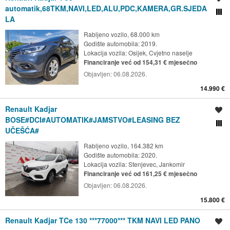
automatik,68TKM,NAVI,LED,ALU,PDC,KAMERA,GR.SJEDA
Usporedi s drugim ogl
LA
Rabljeno vozilo, 68.000 km
Godište automobila: 2019.
Lokacija vozila:
Osijek, Cvjetno naselje
Financiranje već od 154,31 € mjesečno
Objavljen:
06.08.2026.
14.990 €
Renault Kadjar
Spremi oglas
BOSE#DCI#AUTOMATIK#JAMSTVO#LEASING BEZ
Usporedi s drugim ogl
UČEŠĆA#
Rabljeno vozilo, 164.382 km
Godište automobila: 2020.
Lokacija vozila:
Stenjevec, Jankomir
Financiranje već od 161,25 € mjesečno
Objavljen:
06.08.2026.
15.800 €
Renault Kadjar TCe 130 ***77000*** TKM NAVI LED PANO
Spremi oglas