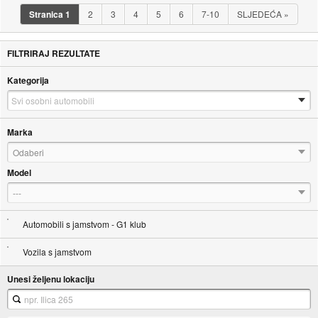
Stranica
1
2
3
4
5
6
7-10
SLJEDEĆA
»
FILTRIRAJ REZULTATE
Kategorija
Marka
Odaberi
Model
---
Automobili s jamstvom - G1 klub
Vozila s jamstvom
Unesi željenu lokaciju