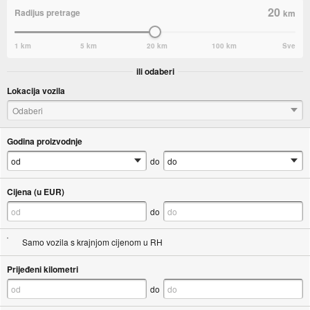
20
Radijus pretrage
km
1 km
5 km
20 km
100 km
Sve
ili odaberi
Lokacija vozila
Odaberi
Godina proizvodnje
do
Cijena (u EUR)
do
Samo vozila s krajnjom cijenom u RH
Prijeđeni kilometri
do