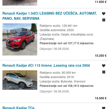
11.950 €
Renault Kadjar 1.5dCi LEASING BEZ UČEŠĆA, AUTOMAT,
Spremi oglas
PANO, NAV, SERVISNA
Usporedi s drugim ogl
Rabljeno vozilo, 129.461 km
Godište automobila: 2020.
Lokacija vozila:
Osijek, Industrijska zona
(Čepinska)
Financiranje već od 157,17 € mjesečno
Objavljen:
06.08.2026.
15.350 €
Renault Kadjar dCi 115 Intens ,Leasing rata cca 290€
Spremi oglas
Rabljeno vozilo, 90.000 km
Usporedi s drugim ogl
Godište automobila: 2019.
Lokacija vozila:
Bukovlje, Vranovci
Financiranje već od 158,19 € mjesečno
Objavljen:
06.08.2026.
15.500 €
Renault Kadjar TCe
Spremi oglas