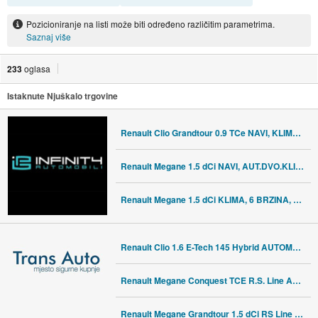
Pozicioniranje na listi može biti određeno različitim parametrima.
Saznaj više
233
oglasa
Istaknute Njuškalo trgovine
Renault Clio Grandtour 0.9 TCe NAVI, KLIMA, TEMPOMAT, REG: 05/2027
Renault Megane 1.5 dCi NAVI, AUT.DVO.KLIMA, VIRT, GRATIS REGISTRACIJA
Renault Megane 1.5 dCi KLIMA, 6 BRZINA, SERVISNA, PDV, REG: 05/27
Renault Clio 1.6 E-Tech 145 Hybrid AUTOMATIK *LED, NAVIGACIJA*
Renault Megane Conquest TCE R.S. Line AUTOMATIK
Renault Megane Grandtour 1.5 dCi RS Line *BOSE, NAVIGACIJA, LED*