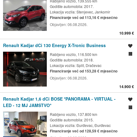
Rabljeno vozilo, 139.555 km
Godište automobila: 2017.
Lokacija vozila:
Stenjevec, Jankomir
Financiranje već od 113,16 € mjesečno
Objavljen:
06.08.2026.
10.999 €
Renault Kadjar dCi 130 Energy X-Tronic Business
Spremi oglas
Rabljeno vozilo, 116.500 km
Usporedi s drugim ogl
Godište automobila: 2018.
Lokacija vozila:
Split, Dračevac
Financiranje već od 153,28 € mjesečno
Objavljen:
06.08.2026.
14.900 €
Renault Kadjar 1,6 dCi BOSE *PANORAMA - VIRTUAL -
Spremi oglas
LED - 12 MJ JAMSTVO*
Usporedi s drugim ogl
Rabljeno vozilo, 137.800 km
Godište automobila: 2015.
Lokacija vozila:
Đurđevac, Đurđevac
Financiranje već od 128,59 € mjesečno