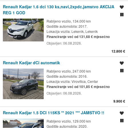
Renault Kadjar 1.6 dci 130 ks,navi,2xpdc,jamstvo AKCIJA
Spremi oglas
REG 1 GOD
Usporedi s drugim ogl
Rabljeno vozilo, 134.000 km
Godište automobila: 2017.
Lokacija vozila:
Lekenik, Lekenik
Financiranje već od 131,68 € mjesečno
Objavljen:
06.08.2026.
12.800 €
Renault Kadjar dCi automatik
Spremi oglas
Rabljeno vozilo, 247.000 km
Usporedi s drugim ogl
Godište automobila: 2016.
Lokacija vozila:
Virovitica, Centar
Financiranje već od 101,85 € mjesečno
Objavljen:
06.08.2026.
9.900 €
Renault Kadjar 1.5 DCI 115KS ** 2021 *** JAMSTVO !!
Spremi oglas
Rabljeno vozilo, 129.000 km
Usporedi s drugim ogl
Godište automobila: 2020.