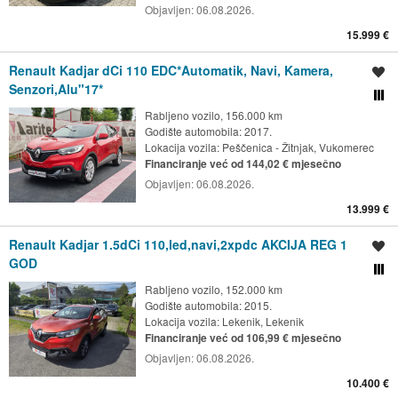
Objavljen:
06.08.2026.
15.999 €
Renault Kadjar dCi 110 EDC*Automatik, Navi, Kamera,
Spremi oglas
Senzori,Alu"17*
Usporedi s drugim ogl
Rabljeno vozilo, 156.000 km
Godište automobila: 2017.
Lokacija vozila:
Peščenica - Žitnjak, Vukomerec
Financiranje već od 144,02 € mjesečno
Objavljen:
06.08.2026.
13.999 €
Renault Kadjar 1.5dCi 110,led,navi,2xpdc AKCIJA REG 1
Spremi oglas
GOD
Usporedi s drugim ogl
Rabljeno vozilo, 152.000 km
Godište automobila: 2015.
Lokacija vozila:
Lekenik, Lekenik
Financiranje već od 106,99 € mjesečno
Objavljen:
06.08.2026.
10.400 €