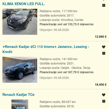
KLIMA XENON LED FULL.
Usporedi s drugim ogl
Rabljeno vozilo, 117.000 km
Godište automobila: 2017.
Lokacija vozila:
Virovitica, Centar
Financiranje već od 133,73 € mjesečno
Objavljen:
06.08.2026.
12.990 €
⭐️Renault Kadjar dCi 115 Intens⭐️ Jamstvo, Leasing -
Spremi oglas
Kredit
Usporedi s drugim ogl
Rabljeno vozilo, 141.000 km
Godište automobila: 2021.
Lokacija vozila:
Osijek - Okolica, Tenja
Financiranje već od 187,79 € mjesečno
Objavljen:
05.08.2026.
18.400 €
Renault Kadjar TCe
Spremi oglas
Rabljeno vozilo, 89.037 km
Usporedi s drugim ogl
Godište automobila: 2019.