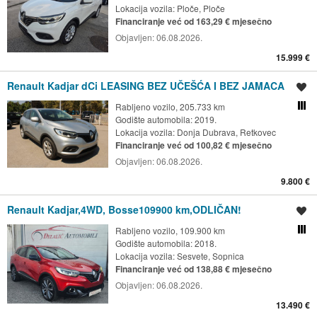
Lokacija vozila:
Ploče, Ploče
Financiranje već od 163,29 € mjesečno
Objavljen:
06.08.2026.
15.999 €
Renault Kadjar dCi LEASING BEZ UČEŠĆA I BEZ JAMACA
Spremi oglas
Rabljeno vozilo, 205.733 km
Usporedi s drugim ogl
Godište automobila: 2019.
Lokacija vozila:
Donja Dubrava, Retkovec
Financiranje već od 100,82 € mjesečno
Objavljen:
06.08.2026.
9.800 €
Renault Kadjar,4WD, Bosse109900 km,ODLIČAN!
Spremi oglas
Rabljeno vozilo, 109.900 km
Usporedi s drugim ogl
Godište automobila: 2018.
Lokacija vozila:
Sesvete, Sopnica
Financiranje već od 138,88 € mjesečno
Objavljen:
06.08.2026.
13.490 €