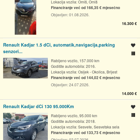
Lokacija vozila:
Omiš, Omiš
Financiranje već od 166,35 € mjesečno
Objavljen:
01.08.2026.
16.300 €
Renault Kadjar 1.5 dCi, automatik,navigacija,parking
Spremi oglas
senzori...
Usporedi s drugim ogl
Rabljeno vozilo, 157.000 km
Godište automobila: 2016.
Lokacija vozila:
Osijek - Okolica, Brijest
Financiranje već od 144,02 € mjesečno
Objavljen:
24.07.2026.
14.000 €
Renault Kadjar dCi 130 95.000Km
Spremi oglas
Rabljeno vozilo, 95.000 km
Usporedi s drugim ogl
Godište automobila: 2018.
Lokacija vozila:
Sesvete, Sesvetska sela
Financiranje već od 133,73 € mjesečno
Objavljen:
02.07.2026.