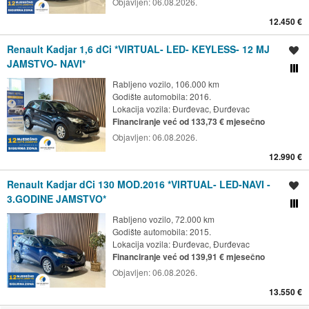
Objavljen:
06.08.2026.
12.450 €
Renault Kadjar 1,6 dCi *VIRTUAL- LED- KEYLESS- 12 MJ
Spremi oglas
JAMSTVO- NAVI*
Usporedi s drugim ogl
Rabljeno vozilo, 106.000 km
Godište automobila: 2016.
Lokacija vozila:
Đurđevac, Đurđevac
Financiranje već od 133,73 € mjesečno
Objavljen:
06.08.2026.
12.990 €
Renault Kadjar dCi 130 MOD.2016 *VIRTUAL- LED-NAVI -
Spremi oglas
3.GODINE JAMSTVO*
Usporedi s drugim ogl
Rabljeno vozilo, 72.000 km
Godište automobila: 2015.
Lokacija vozila:
Đurđevac, Đurđevac
Financiranje već od 139,91 € mjesečno
Objavljen:
06.08.2026.
13.550 €