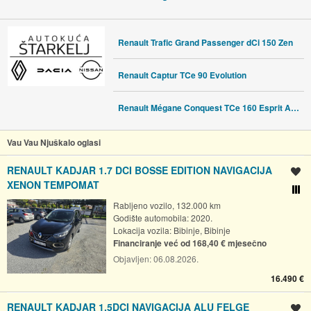
Renault Trafic Grand Passenger dCi 150 Zen
Renault Captur TCe 90 Evolution
Renault Mégane Conquest TCe 160 Esprit Alpine EDC
Vau Vau Njuškalo oglasi
RENAULT KADJAR 1.7 DCI BOSSE EDITION NAVIGACIJA
Spremi oglas
XENON TEMPOMAT
Usporedi s drugim ogl
Rabljeno vozilo, 132.000 km
Godište automobila: 2020.
Lokacija vozila:
Bibinje, Bibinje
Financiranje već od 168,40 € mjesečno
Objavljen:
06.08.2026.
16.490 €
RENAULT KADJAR 1.5DCI NAVIGACIJA ALU FELGE
Spremi oglas