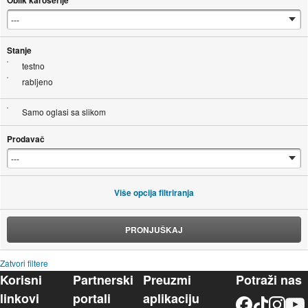
Oblik karoserije
Stanje
testno
rabljeno
Samo oglasi sa slikom
Prodavač
Više opcija filtriranja
PRONJUŠKAJ
Zatvori filtere
Korisni
Partnerski
Preuzmi
Potraži nas
linkovi
portali
aplikaciju
Facebook
TikTok
Instagram
YouTu