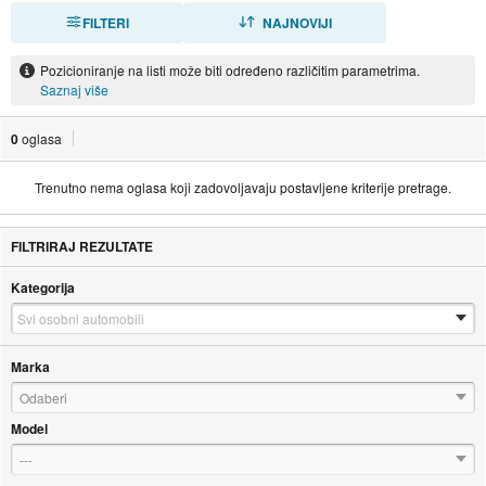
FILTERI
SORTIRAJ
NAJNOVIJI
Pozicioniranje na listi može biti određeno različitim parametrima.
Saznaj više
0
oglasa
Trenutno nema oglasa koji zadovoljavaju postavljene kriterije pretrage.
FILTRIRAJ REZULTATE
Kategorija
Marka
Odaberi
Model
---