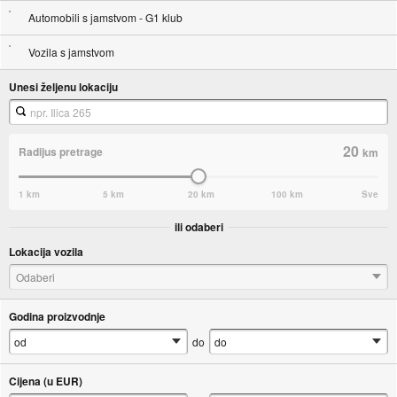
Automobili s jamstvom - G1 klub
Vozila s jamstvom
Unesi željenu lokaciju
20
Radijus pretrage
km
1 km
5 km
20 km
100 km
Sve
ili odaberi
Lokacija vozila
Odaberi
Godina proizvodnje
do
Cijena (u EUR)