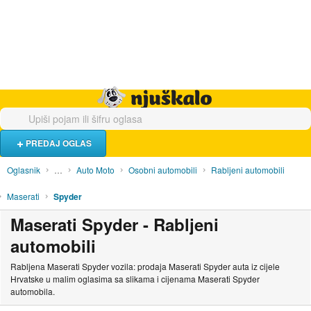
Hrana i piće
Turistički smještaj
Poslovi
Njuškalo naslovnica
PREDAJ OGLAS
Oglasnik
…
Auto Moto
Osobni automobili
Rabljeni automobili
Maserati
Spyder
Maserati Spyder - Rabljeni
automobili
Rabljena Maserati Spyder vozila: prodaja Maserati Spyder auta iz cijele
Hrvatske u malim oglasima sa slikama i cijenama Maserati Spyder
automobila.