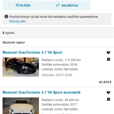
FILTERI
SORTIRAJ
NAJNOVIJI
Pozicioniranje na listi može biti određeno različitim parametrima.
Saznaj više
8
oglasa
Njuškalo oglasi
Maserati GranTurismo 4.7 V8 Sport
Spremi oglas
Rabljeno vozilo, 112.000 km
Usporedi s drugim ogl
Godište automobila: 2018.
Lokacija vozila:
Njemačka
Objavljen:
28.07.2026.
61.910 €
Maserati GranTurismo 4.7 V8 Sport automatik
Spremi oglas
Rabljeno vozilo, 45.000 km
Usporedi s drugim ogl
Godište automobila: 2017.
Lokacija vozila:
Njemačka