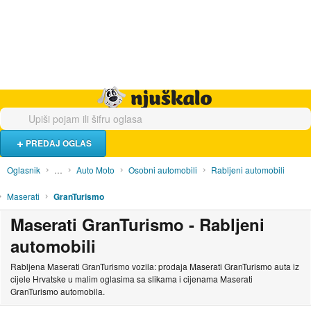
Hrana i piće
Turistički smještaj
Poslovi
Njuškalo naslovnica
PREDAJ OGLAS
Oglasnik
…
Auto Moto
Osobni automobili
Rabljeni automobili
Maserati
GranTurismo
Maserati GranTurismo - Rabljeni
automobili
Rabljena Maserati GranTurismo vozila: prodaja Maserati GranTurismo auta iz
cijele Hrvatske u malim oglasima sa slikama i cijenama Maserati
GranTurismo automobila.