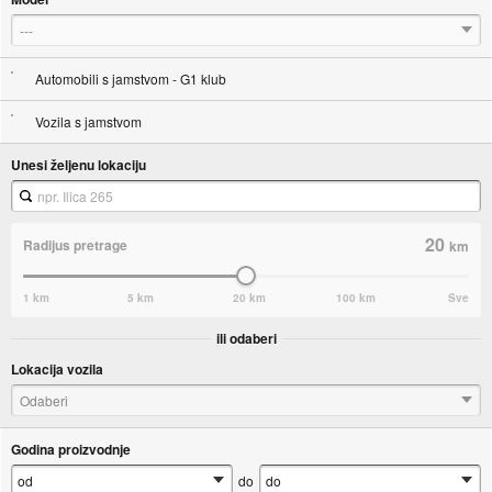
---
Automobili s jamstvom - G1 klub
Vozila s jamstvom
Unesi željenu lokaciju
20
Radijus pretrage
km
1 km
5 km
20 km
100 km
Sve
ili odaberi
Lokacija vozila
Odaberi
Godina proizvodnje
do