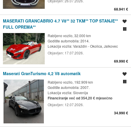
Objavljen:
26.07.2026.
68.941 €
MASERATI GRANCABRIO 4.7 V8** 32 TKM** TOP STANJE**
Spremi oglas
FULL OPREMA**
Usporedi s drugim ogl
Rabljeno vozilo, 32.000 km
Godište automobila: 2014.
Lokacija vozila:
Varaždin - Okolica, Jalkovec
Objavljen:
17.07.2026.
69.990 €
Maserati GranTurismo 4,2 V8 automatik
Spremi oglas
Rabljeno vozilo, 192.909 km
Usporedi s drugim ogl
Godište automobila: 2007.
Lokacija vozila:
Slovenija
Financiranje već od 354,20 € mjesečno
Objavljen:
12.07.2026.
34.990 €