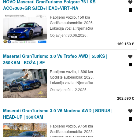
NOVO Maserati GranTurismo Folgore 761 KS,
Spremi oglas
ACC+360+GR SJED+HEAD+VIRT+NA
Usporedi s drugim ogl
Rabljeno vozilo, 150 km
Godište automobila: 2026.
Lokacija vozila:
Njemačka
Objavljen:
30.06.2026.
169.150 €
Maserati GranTurismo 3.0 V6 Trofeo AWD | 550KS |
Spremi oglas
360KAM | KOŽA | SF
Usporedi s drugim ogl
Rabljeno vozilo, 1.600 km
Godište automobila: 2025.
Lokacija vozila:
Njemačka
Objavljen:
01.12.2025.
202.590 €
Maserati GranTurismo 3.0 V6 Modena AWD | SONUS |
Spremi oglas
HEAD-UP | 360KAM
Usporedi s drugim ogl
Rabljeno vozilo, 9.450 km
Godište automobila: 2023.
Lokacija vozila:
Njemačka