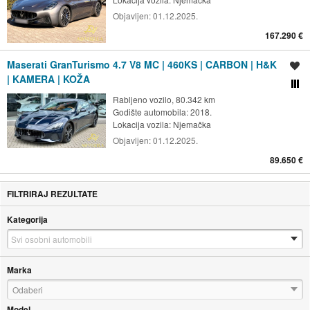
Objavljen:
01.12.2025.
167.290 €
Maserati GranTurismo 4.7 V8 MC | 460KS | CARBON | H&K
Spremi oglas
| KAMERA | KOŽA
Usporedi s drugim ogl
Rabljeno vozilo, 80.342 km
Godište automobila: 2018.
Lokacija vozila:
Njemačka
Objavljen:
01.12.2025.
89.650 €
FILTRIRAJ REZULTATE
Kategorija
Marka
Odaberi
Model