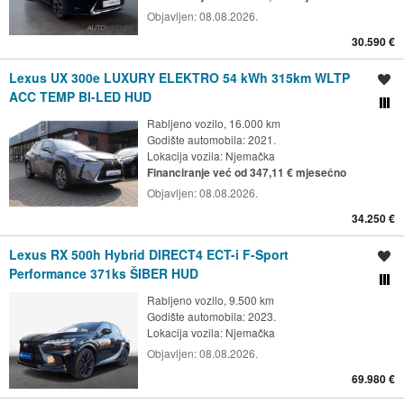
Objavljen:
08.08.2026.
30.590 €
Lexus UX 300e LUXURY ELEKTRO 54 kWh 315km WLTP
Spremi oglas
ACC TEMP BI-LED HUD
Usporedi s drugim ogl
Rabljeno vozilo, 16.000 km
Godište automobila: 2021.
Lokacija vozila:
Njemačka
Financiranje već od 347,11 € mjesečno
Objavljen:
08.08.2026.
34.250 €
Lexus RX 500h Hybrid DIRECT4 ECT-i F-Sport
Spremi oglas
Performance 371ks ŠIBER HUD
Usporedi s drugim ogl
Rabljeno vozilo, 9.500 km
Godište automobila: 2023.
Lokacija vozila:
Njemačka
Objavljen:
08.08.2026.
69.980 €