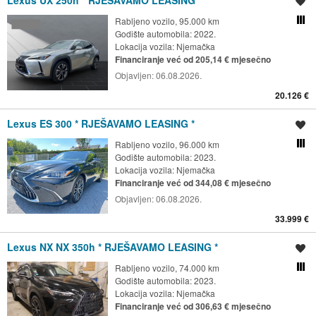
Lexus UX 250h * RJEŠAVAMO LEASING*
Spremi oglas
Rabljeno vozilo, 95.000 km
Usporedi s drugim ogl
Godište automobila: 2022.
Lokacija vozila:
Njemačka
Financiranje već od 205,14 € mjesečno
Objavljen:
06.08.2026.
20.126 €
Lexus ES 300 * RJEŠAVAMO LEASING *
Spremi oglas
Rabljeno vozilo, 96.000 km
Usporedi s drugim ogl
Godište automobila: 2023.
Lokacija vozila:
Njemačka
Financiranje već od 344,08 € mjesečno
Objavljen:
06.08.2026.
33.999 €
Lexus NX NX 350h * RJEŠAVAMO LEASING *
Spremi oglas
Rabljeno vozilo, 74.000 km
Usporedi s drugim ogl
Godište automobila: 2023.
Lokacija vozila:
Njemačka
Financiranje već od 306,63 € mjesečno