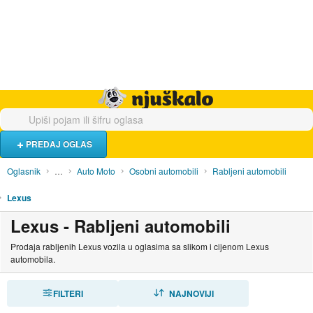
Hrana i piće
Turistički smještaj
Poslovi
Njuškalo naslovnica
PREDAJ OGLAS
Oglasnik
…
Auto Moto
Osobni automobili
Rabljeni automobili
Lexus
Lexus - Rabljeni automobili
Prodaja rabljenih Lexus vozila u oglasima sa slikom i cijenom Lexus
automobila.
FILTERI
SORTIRAJ
NAJNOVIJI