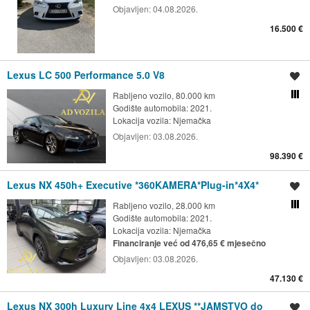
Objavljen:
04.08.2026.
16.500 €
Lexus LC 500 Performance 5.0 V8
Spremi oglas
Rabljeno vozilo, 80.000 km
Usporedi s drugim ogl
Godište automobila: 2021.
Lokacija vozila:
Njemačka
Objavljen:
03.08.2026.
98.390 €
Lexus NX 450h+ Executive *360KAMERA*Plug-in*4X4*
Spremi oglas
Rabljeno vozilo, 28.000 km
Usporedi s drugim ogl
Godište automobila: 2021.
Lokacija vozila:
Njemačka
Financiranje već od 476,65 € mjesečno
Objavljen:
03.08.2026.
47.130 €
Lexus NX 300h Luxury Line 4x4 LEXUS **JAMSTVO do
Spremi oglas