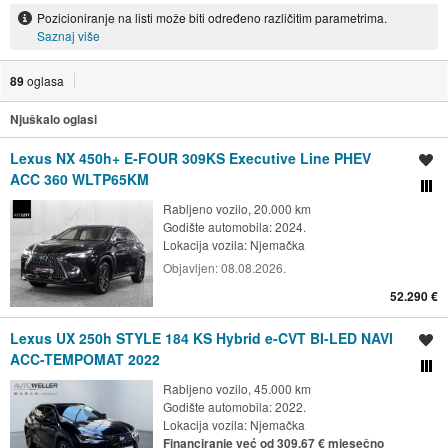
Pozicioniranje na listi može biti određeno različitim parametrima.
Saznaj više
89
oglasa
Njuškalo oglasi
Lexus NX 450h+ E-FOUR 309KS Executive Line PHEV
Spremi oglas
ACC 360 WLTP65KM
Usporedi s drugim ogl
Rabljeno vozilo, 20.000 km
Godište automobila: 2024.
Lokacija vozila:
Njemačka
Objavljen:
08.08.2026.
52.290 €
Lexus UX 250h STYLE 184 KS Hybrid e-CVT BI-LED NAVI
Spremi oglas
ACC-TEMPOMAT 2022
Usporedi s drugim ogl
Rabljeno vozilo, 45.000 km
Godište automobila: 2022.
Lokacija vozila:
Njemačka
Financiranje već od 309,67 € mjesečno