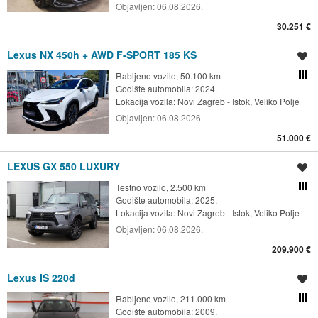
Objavljen:
06.08.2026.
30.251 €
Lexus NX 450h + AWD F-SPORT 185 KS
Spremi oglas
Rabljeno vozilo, 50.100 km
Usporedi s drugim ogl
Godište automobila: 2024.
Lokacija vozila:
Novi Zagreb - Istok, Veliko Polje
Objavljen:
06.08.2026.
51.000 €
LEXUS GX 550 LUXURY
Spremi oglas
Testno vozilo, 2.500 km
Usporedi s drugim ogl
Godište automobila: 2025.
Lokacija vozila:
Novi Zagreb - Istok, Veliko Polje
Objavljen:
06.08.2026.
209.900 €
Lexus IS 220d
Spremi oglas
Rabljeno vozilo, 211.000 km
Usporedi s drugim ogl
Godište automobila: 2009.