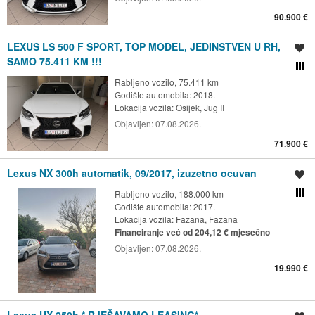
90.900 €
LEXUS LS 500 F SPORT, TOP MODEL, JEDINSTVEN U RH,
Spremi oglas
SAMO 75.411 KM !!!
Usporedi s drugim ogl
Rabljeno vozilo, 75.411 km
Godište automobila: 2018.
Lokacija vozila:
Osijek, Jug II
Objavljen:
07.08.2026.
71.900 €
Lexus NX 300h automatik, 09/2017, izuzetno ocuvan
Spremi oglas
Rabljeno vozilo, 188.000 km
Usporedi s drugim ogl
Godište automobila: 2017.
Lokacija vozila:
Fažana, Fažana
Financiranje već od 204,12 € mjesečno
Objavljen:
07.08.2026.
19.990 €