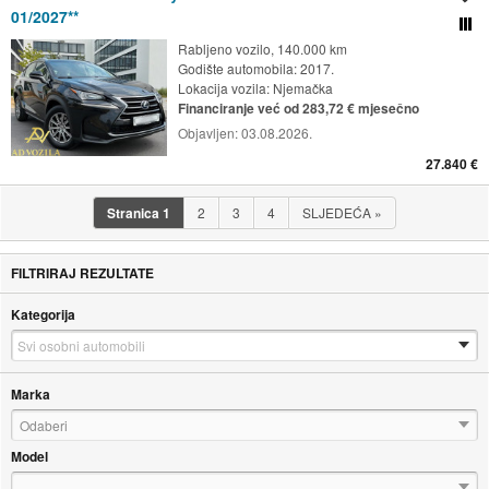
01/2027**
Usporedi s drugim ogl
Rabljeno vozilo, 140.000 km
Godište automobila: 2017.
Lokacija vozila:
Njemačka
Financiranje već od 283,72 € mjesečno
Objavljen:
03.08.2026.
27.840 €
Stranica
1
2
3
4
SLJEDEĆA
»
FILTRIRAJ REZULTATE
Kategorija
Marka
Odaberi
Model
---