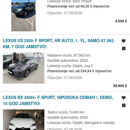
Lokacija vozila:
Split, Poljud
Financiranje već od 46,30 € mjesečno
Objavljen:
07.08.2026.
4.500 €
LEXUS UX 250h F SPORT, HR AUTO, 1. VL, SAMO 87.562
Spremi oglas
KM, 7 GOD JAMSTVO!
Usporedi s drugim ogl
Rabljeno vozilo, 87.562 km
Godište automobila: 2023.
Lokacija vozila:
Osijek, Jug II
Financiranje već od 294,94 € mjesečno
Objavljen:
07.08.2026.
28.900 €
LEXUS RX 450H+ F SPORT, ISPORUKA ODMAH !, DEMO,
Spremi oglas
10 GOD JAMSTVO!
Usporedi s drugim ogl
Testno vozilo, 5.463 km
Godište automobila: 2025.
Lokacija vozila:
Osijek, Vatrogasno naselje
Objavljen:
07.08.2026.