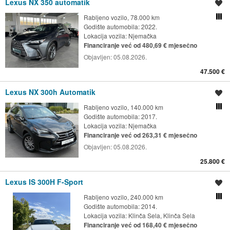
Lexus NX 350 automatik
Spremi oglas
Rabljeno vozilo, 78.000 km
Usporedi s drugim ogl
Godište automobila: 2022.
Lokacija vozila:
Njemačka
Financiranje već od 480,69 € mjesečno
Objavljen:
05.08.2026.
47.500 €
Lexus NX 300h Automatik
Spremi oglas
Rabljeno vozilo, 140.000 km
Usporedi s drugim ogl
Godište automobila: 2017.
Lokacija vozila:
Njemačka
Financiranje već od 263,31 € mjesečno
Objavljen:
05.08.2026.
25.800 €
Lexus IS 300H F-Sport
Spremi oglas
Rabljeno vozilo, 240.000 km
Usporedi s drugim ogl
Godište automobila: 2014.
Lokacija vozila:
Klinča Sela, Klinča Sela
Financiranje već od 168,40 € mjesečno