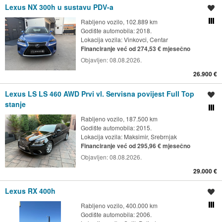
Lexus NX 300h u sustavu PDV-a
Spremi oglas
Rabljeno vozilo, 102.889 km
Usporedi s drugim ogl
Godište automobila: 2018.
Lokacija vozila:
Vinkovci, Centar
Financiranje već od 274,53 € mjesečno
Objavljen:
08.08.2026.
26.900 €
Lexus LS LS 460 AWD Prvi vl. Servisna povijest Full Top
Spremi oglas
stanje
Usporedi s drugim ogl
Rabljeno vozilo, 187.500 km
Godište automobila: 2015.
Lokacija vozila:
Maksimir, Srebrnjak
Financiranje već od 295,96 € mjesečno
Objavljen:
08.08.2026.
29.000 €
Lexus RX 400h
Spremi oglas
Rabljeno vozilo, 400.000 km
Usporedi s drugim ogl
Godište automobila: 2006.