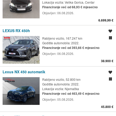
Lokacija vozila:
Velika Gorica, Centar
Financiranje već od 68,93 € mjesečno
Objavljen:
06.08.2026.
6.699,99 €
LEXUS RX 450h
Spremi oglas
Rabljeno vozilo, 167.247 km
Usporedi s drugim ogl
Godište automobila: 2022.
Financiranje već od 393,66 € mjesečno
Objavljen:
06.08.2026.
38.900 €
Lexus NX 450 automatik
Spremi oglas
Rabljeno vozilo, 52.800 km
Usporedi s drugim ogl
Godište automobila: 2022.
Lokacija vozila:
Njemačka
Financiranje već od 463,49 € mjesečno
Objavljen:
05.08.2026.
45.800 €