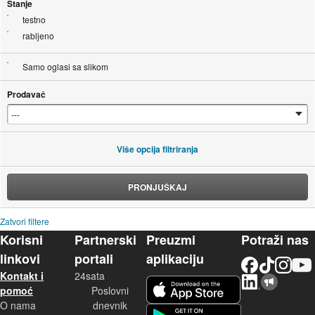
Stanje
testno
rabljeno
Samo oglasi sa slikom
Prodavač
Više opcija filtriranja
PRONJUŠKAJ
Zatvori filtere
Korisni
Partnerski
Preuzmi
Potraži nas
linkovi
portali
aplikaciju
Facebook
TikTok
Instagram
YouTu
Kontakt i
24sata
LinkedIn
Njuškalo blog
iOS aplikacija
pomoć
Poslovni
O nama
dnevnik
Android aplikacija