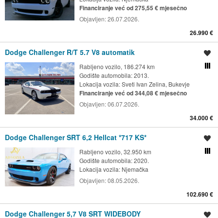
Financiranje već od 275,55 € mjesečno
Objavljen:
26.07.2026.
26.990 €
Dodge Challenger R/T 5.7 V8 automatik
Spremi oglas
Rabljeno vozilo, 186.274 km
Usporedi s drugim ogl
Godište automobila: 2013.
Lokacija vozila:
Sveti Ivan Zelina, Bukevje
Financiranje već od 344,08 € mjesečno
Objavljen:
06.07.2026.
34.000 €
Dodge Challenger SRT 6,2 Hellcat *717 KS*
Spremi oglas
Rabljeno vozilo, 32.950 km
Usporedi s drugim ogl
Godište automobila: 2020.
Lokacija vozila:
Njemačka
Objavljen:
08.05.2026.
102.690 €
Dodge Challenger 5,7 V8 SRT WIDEBODY
Spremi oglas