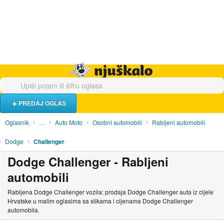
Hrana i piće
Turistički smještaj
Poslovi
Njuškalo naslovnica
PREDAJ OGLAS
Oglasnik
…
Auto Moto
Osobni automobili
Rabljeni automobili
Dodge
Challenger
Dodge Challenger - Rabljeni
automobili
Rabljena Dodge Challenger vozila: prodaja Dodge Challenger auta iz cijele
Hrvatske u malim oglasima sa slikama i cijenama Dodge Challenger
automobila.