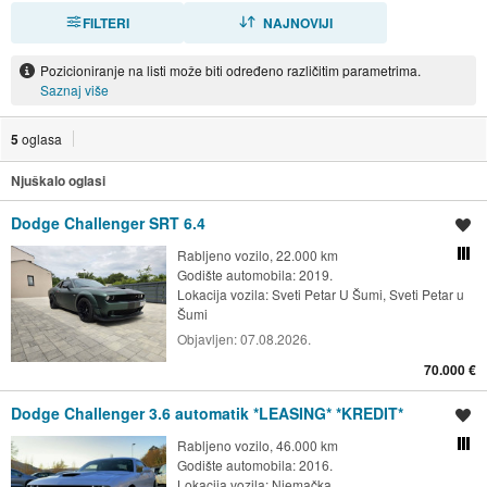
FILTERI
SORTIRAJ
NAJNOVIJI
Pozicioniranje na listi može biti određeno različitim parametrima.
Saznaj više
5
oglasa
Njuškalo oglasi
Dodge Challenger SRT 6.4
Spremi oglas
Rabljeno vozilo, 22.000 km
Usporedi s drugim ogl
Godište automobila: 2019.
Lokacija vozila:
Sveti Petar U Šumi, Sveti Petar u
Šumi
Objavljen:
07.08.2026.
70.000 €
Dodge Challenger 3.6 automatik *LEASING* *KREDIT*
Spremi oglas
Rabljeno vozilo, 46.000 km
Usporedi s drugim ogl
Godište automobila: 2016.
Lokacija vozila:
Njemačka