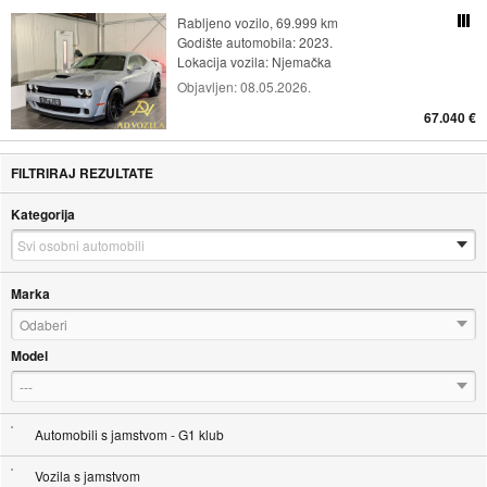
Rabljeno vozilo, 69.999 km
Usporedi s drugim ogl
Godište automobila: 2023.
Lokacija vozila:
Njemačka
Objavljen:
08.05.2026.
67.040 €
FILTRIRAJ REZULTATE
Kategorija
Marka
Odaberi
Model
---
Automobili s jamstvom - G1 klub
Vozila s jamstvom