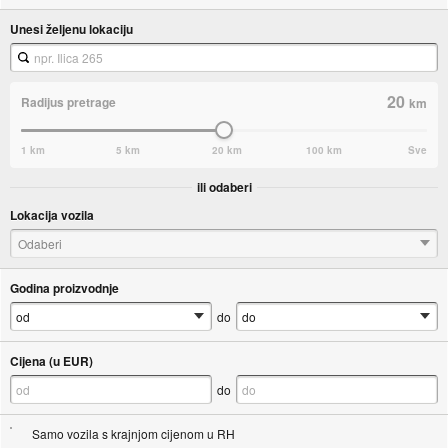
Unesi željenu lokaciju
20
Radijus pretrage
km
1 km
5 km
20 km
100 km
Sve
ili odaberi
Lokacija vozila
Odaberi
Godina proizvodnje
do
Cijena (u EUR)
do
Samo vozila s krajnjom cijenom u RH