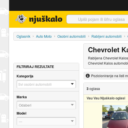
Njuškalo naslovnica
Oglasnik
Auto Moto
Osobni automobili
Rabljeni automobili
Chevrolet Ka
Rabljena Chevrolet Kalos 
Chevrolet Kalos automobi
FILTRIRAJ REZULTATE
Pozicioniranje na listi 
Kategorija
3
oglasa
Marka
Vau Vau Njuškalo oglasi
Odaberi
Model
---