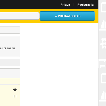
Prijava
Registracija
PREDAJ OGLAS
ma i cijenama
Spremi oglas
Usporedi s drugim oglasima