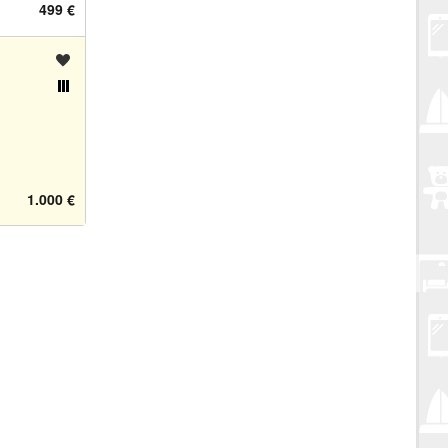
499 €
Spremi oglas
Usporedi s drugim oglasima
1.000 €