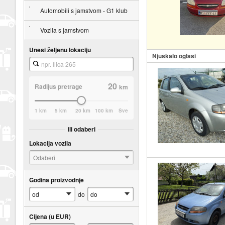
Automobili s jamstvom - G1 klub
Vozila s jamstvom
Unesi željenu lokaciju
Njuškalo oglasi
20
Radijus pretrage
km
1 km
5 km
20 km
100 km
Sve
ili odaberi
Lokacija vozila
Odaberi
Godina proizvodnje
do
Cijena (u EUR)