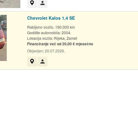
Prikaži na mapi
Korisnik nije trgovac
Chevrolet Kalos 1,4 SE
Rabljeno vozilo, 190.000 km
Godište automobila: 2004.
Lokacija vozila:
Rijeka, Zamet
Financiranje već od 20,00 € mjesečno
Objavljen:
20.07.2026.
Prikaži na mapi
Korisnik nije trgovac