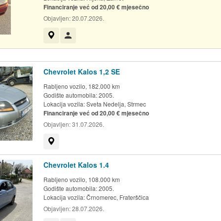
Financiranje već od 20,00 € mjesečno
Objavljen:
20.07.2026.
Prikaži na mapi
Korisnik nije trgovac
Chevrolet Kalos 1,2 SE
Rabljeno vozilo, 182.000 km
Godište automobila: 2005.
Lokacija vozila:
Sveta Nedelja, Strmec
Financiranje već od 20,00 € mjesečno
Objavljen:
31.07.2026.
Prikaži na mapi
Chevrolet Kalos 1.4
Rabljeno vozilo, 108.000 km
Godište automobila: 2005.
Lokacija vozila:
Črnomerec, Fraterščica
Objavljen:
28.07.2026.