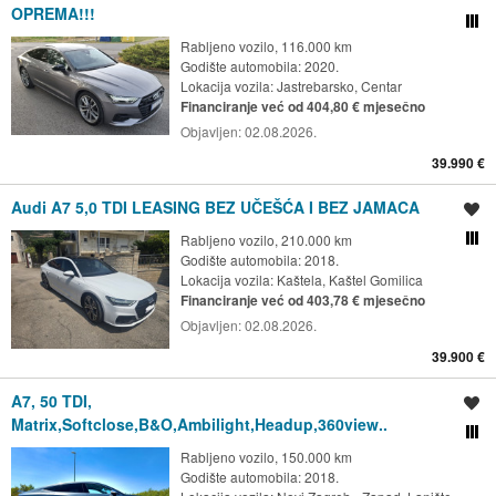
OPREMA!!!
Usporedi s drugim ogl
Rabljeno vozilo, 116.000 km
Godište automobila: 2020.
Lokacija vozila:
Jastrebarsko, Centar
Financiranje već od 404,80 € mjesečno
Objavljen:
02.08.2026.
39.990 €
Audi A7 5,0 TDI LEASING BEZ UČEŠĆA I BEZ JAMACA
Spremi oglas
Rabljeno vozilo, 210.000 km
Usporedi s drugim ogl
Godište automobila: 2018.
Lokacija vozila:
Kaštela, Kaštel Gomilica
Financiranje već od 403,78 € mjesečno
Objavljen:
02.08.2026.
39.900 €
A7, 50 TDI,
Spremi oglas
Matrix,Softclose,B&O,Ambilight,Headup,360view..
Usporedi s drugim ogl
Rabljeno vozilo, 150.000 km
Godište automobila: 2018.