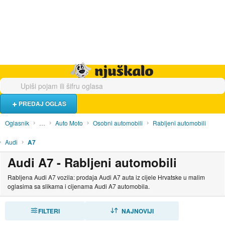
Hrana i piće
Turistički smještaj
Poslovi
Njuškalo naslovnica
PREDAJ OGLAS
Oglasnik
…
Auto Moto
Osobni automobili
Rabljeni automobili
Audi
A7
Audi A7 - Rabljeni automobili
Rabljena Audi A7 vozila: prodaja Audi A7 auta iz cijele Hrvatske u malim
oglasima sa slikama i cijenama Audi A7 automobila.
FILTERI
SORTIRAJ
NAJNOVIJI