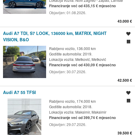
Lokacija vozila:
Novi Zagreb - Zapad, Lanište
Financiranje već od 435,15 € mjesečno
Objavljen:
01.08.2026.
43.000 €
Audi A7 TDI, S7 LOOK, 136000 km, MATRIX, NIGHT
Spremi oglas
VISION, B&O
Usporedi s drugim ogl
Rabljeno vozilo, 136.000 km
Godište automobila: 2019.
Lokacija vozila:
Metković, Metković
Financiranje već od 430,09 € mjesečno
Objavljen:
30.07.2026.
42.500 €
Audi A7 55 TFSI
Spremi oglas
Rabljeno vozilo, 174.000 km
Usporedi s drugim ogl
Godište automobila: 2018.
Lokacija vozila:
Maksimir, Maksimir
Financiranje već od 399,74 € mjesečno
Objavljen:
29.07.2026.
39.500 €