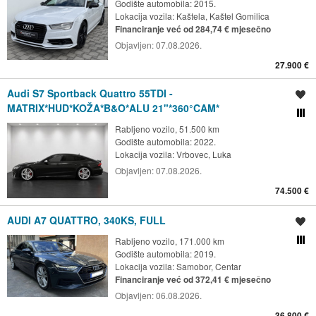
Godište automobila: 2015.
Lokacija vozila:
Kaštela, Kaštel Gomilica
Financiranje već od 284,74 € mjesečno
Objavljen:
07.08.2026.
27.900 €
Audi S7 Sportback Quattro 55TDI -
Spremi oglas
MATRIX*HUD*KOŽA*B&O*ALU 21"*360°CAM*
Usporedi s drugim ogl
Rabljeno vozilo, 51.500 km
Godište automobila: 2022.
Lokacija vozila:
Vrbovec, Luka
Objavljen:
07.08.2026.
74.500 €
AUDI A7 QUATTRO, 340KS, FULL
Spremi oglas
Rabljeno vozilo, 171.000 km
Usporedi s drugim ogl
Godište automobila: 2019.
Lokacija vozila:
Samobor, Centar
Financiranje već od 372,41 € mjesečno
Objavljen:
06.08.2026.
36.800 €