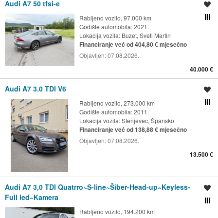
Audi A7 50 tfsi-e
Spremi oglas
Rabljeno vozilo, 97.000 km
Usporedi s drugim ogl
Godište automobila: 2021.
Lokacija vozila:
Buzet, Sveti Martin
Financiranje već od 404,80 € mjesečno
Objavljen:
07.08.2026.
40.000 €
Audi A7 3.0 TDI V6
Spremi oglas
Rabljeno vozilo, 273.000 km
Usporedi s drugim ogl
Godište automobila: 2011.
Lokacija vozila:
Stenjevec, Špansko
Financiranje već od 138,88 € mjesečno
Objavljen:
07.08.2026.
13.500 €
Audi A7 3,0 TDI Quatrro~S-line~Šiber-Head-up~Keyless-
Spremi oglas
Full led~Kamera
Usporedi s drugim ogl
Rabljeno vozilo, 194.200 km