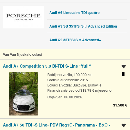
Audi A6 Limousine TDI quattro
Audi A3 SB 35TFSI S tr Advanced Edition
Audi Q2 35TFSI S tr Advanced+
Vau Vau Njuškalo oglasi
Audi A7 Competition 3.0 Bi-TDI S-Line **full**
Spremi oglas
Rabljeno vozilo, 190.000 km
Usporedi s drugim ogl
Godište automobila: 2015.
Lokacija vozila:
Bukovlje, Bukovlje
Financiranje već od 318,78 € mjesečno
Objavljen:
06.08.2026.
31.500 €
Audi A7 50 TDI •S Line• PDV Reg1G• Panorama • B&O •
Spremi oglas