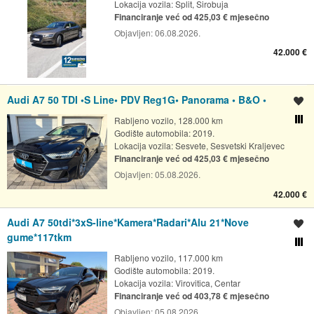
Lokacija vozila:
Split, Sirobuja
Financiranje već od 425,03 € mjesečno
Objavljen:
06.08.2026.
42.000 €
Audi A7 50 TDI •S Line• PDV Reg1G• Panorama • B&O •
Spremi oglas
Rabljeno vozilo, 128.000 km
Usporedi s drugim ogl
Godište automobila: 2019.
Lokacija vozila:
Sesvete, Sesvetski Kraljevec
Financiranje već od 425,03 € mjesečno
Objavljen:
05.08.2026.
42.000 €
Audi A7 50tdi*3xS-line*Kamera*Radari*Alu 21*Nove
Spremi oglas
gume*117tkm
Usporedi s drugim ogl
Rabljeno vozilo, 117.000 km
Godište automobila: 2019.
Lokacija vozila:
Virovitica, Centar
Financiranje već od 403,78 € mjesečno
Objavljen:
05.08.2026.