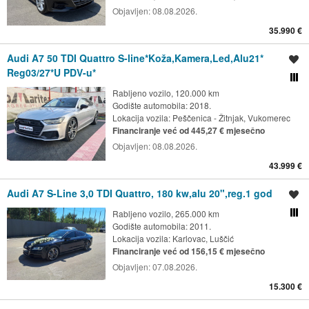
Objavljen:
08.08.2026.
35.990 €
Audi A7 50 TDI Quattro S-line*Koža,Kamera,Led,Alu21*
Spremi oglas
Reg03/27*U PDV-u*
Usporedi s drugim ogl
Rabljeno vozilo, 120.000 km
Godište automobila: 2018.
Lokacija vozila:
Peščenica - Žitnjak, Vukomerec
Financiranje već od 445,27 € mjesečno
Objavljen:
08.08.2026.
43.999 €
Audi A7 S-Line 3,0 TDI Quattro, 180 kw,alu 20",reg.1 god
Spremi oglas
Rabljeno vozilo, 265.000 km
Usporedi s drugim ogl
Godište automobila: 2011.
Lokacija vozila:
Karlovac, Luščić
Financiranje već od 156,15 € mjesečno
Objavljen:
07.08.2026.
15.300 €