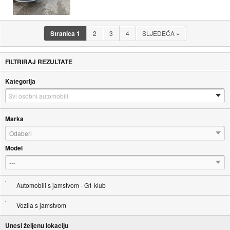
Stranica
1
2
3
4
SLJEDEĆA
»
FILTRIRAJ REZULTATE
Kategorija
Marka
Odaberi
Model
---
Automobili s jamstvom - G1 klub
Vozila s jamstvom
Unesi željenu lokaciju