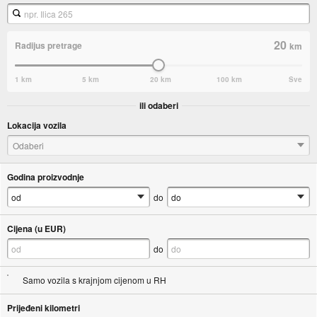
20
Radijus pretrage
km
1 km
5 km
20 km
100 km
Sve
ili odaberi
Lokacija vozila
Odaberi
Godina proizvodnje
do
Cijena (u EUR)
do
Samo vozila s krajnjom cijenom u RH
Prijeđeni kilometri