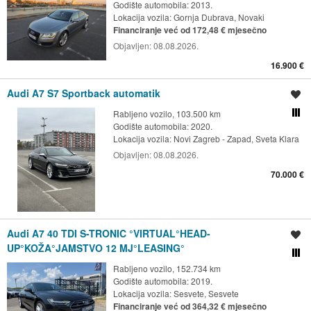
Godište automobila: 2013.
Lokacija vozila:
Gornja Dubrava, Novaki
Financiranje već od 172,48 € mjesečno
Objavljen:
08.08.2026.
16.900 €
Audi A7 S7 Sportback automatik
Spremi oglas
Rabljeno vozilo, 103.500 km
Usporedi s drugim ogl
Godište automobila: 2020.
Lokacija vozila:
Novi Zagreb - Zapad, Sveta Klara
Objavljen:
08.08.2026.
70.000 €
Audi A7 40 TDI S-TRONIC °VIRTUAL°HEAD-
Spremi oglas
UP°KOŽA°JAMSTVO 12 MJ°LEASING°
Usporedi s drugim ogl
Rabljeno vozilo, 152.734 km
Godište automobila: 2019.
Lokacija vozila:
Sesvete, Sesvete
Financiranje već od 364,32 € mjesečno