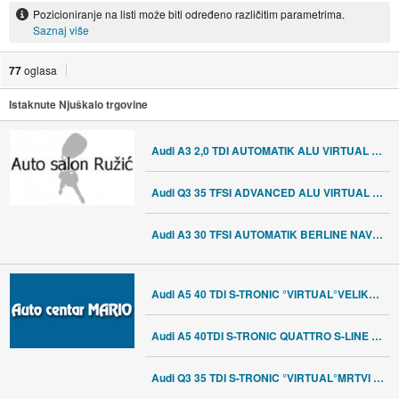
Pozicioniranje na listi može biti određeno različitim parametrima.
Saznaj više
77
oglasa
Istaknute Njuškalo trgovine
Audi A3 2,0 TDI AUTOMATIK ALU VIRTUAL NAVI PDC FULL LED GARANCIJA
Audi Q3 35 TFSI ADVANCED ALU VIRTUAL NAVI 2xPDC TEMOPOMAT GARANCIJA
Audi A3 30 TFSI AUTOMATIK BERLINE NAVI 2xPDC ACC FULL LED GARANCIJA
Audi A5 40 TDI S-TRONIC °VIRTUAL°VELIKA NAVI°KOŽA°3-ZONE°LEASING°
Audi A5 40TDI S-TRONIC QUATTRO S-LINE °VIRTUAL°MATRIX°KAMERA°LEASING°
Audi Q3 35 TDI S-TRONIC °VIRTUAL°MRTVI KUT°LEASING BEZ UČEŠĆA°