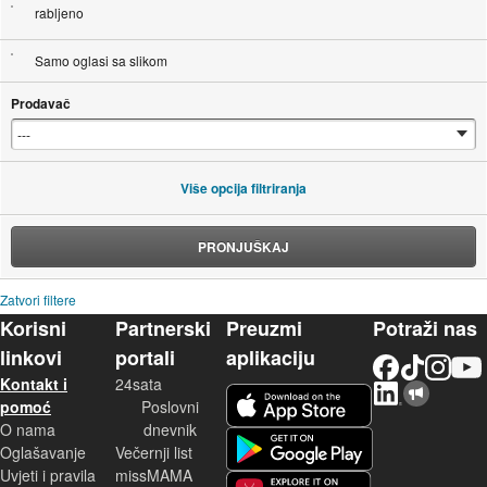
rabljeno
Samo oglasi sa slikom
Prodavač
Više opcija filtriranja
PRONJUŠKAJ
Zatvori filtere
Korisni
Partnerski
Preuzmi
Potraži nas
linkovi
portali
aplikaciju
Facebook
TikTok
Instagram
YouTu
Kontakt i
24sata
LinkedIn
Njuškalo blog
iOS aplikacija
pomoć
Poslovni
O nama
dnevnik
Android aplikacija
Oglašavanje
Večernji list
Uvjeti i pravila
missMAMA