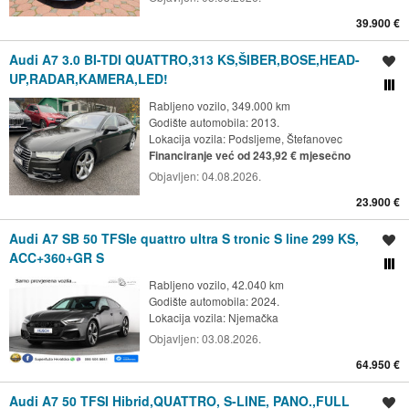
39.900 €
Audi A7 3.0 BI-TDI QUATTRO,313 KS,ŠIBER,BOSE,HEAD-
Spremi oglas
UP,RADAR,KAMERA,LED!
Usporedi s drugim ogl
Rabljeno vozilo, 349.000 km
Godište automobila: 2013.
Lokacija vozila:
Podsljeme, Štefanovec
Financiranje već od 243,92 € mjesečno
Objavljen:
04.08.2026.
23.900 €
Audi A7 SB 50 TFSIe quattro ultra S tronic S line 299 KS,
Spremi oglas
ACC+360+GR S
Usporedi s drugim ogl
Rabljeno vozilo, 42.040 km
Godište automobila: 2024.
Lokacija vozila:
Njemačka
Objavljen:
03.08.2026.
64.950 €
Audi A7 50 TFSI Hibrid,QUATTRO, S-LINE, PANO.,FULL
Spremi oglas