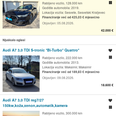
Rabljeno vozilo, 128.000 km
Usporedi s drugim ogl
Godište automobila: 2019.
Lokacija vozila:
Sesvete, Sesvetski Kraljevec
Financiranje već od 425,03 € mjesečno
Objavljen:
05.08.2026.
42.000 €
Njuškalo oglasi
Audi A7 3,0 TDI S-tronic *Bi-Turbo* Quattro*
Spremi oglas
Rabljeno vozilo, 222.000 km
Usporedi s drugim ogl
Godište automobila: 2013.
Lokacija vozila:
Maksimir, Maksimir
Financiranje već od 189,83 € mjesečno
Objavljen:
09.08.2026.
18.600 €
Audi A7 3,0 TDI reg7/27
Spremi oglas
150kw,koža,xenon,automatik,kamera
Usporedi s drugim ogl
Rabljeno vozilo, 300.000 km