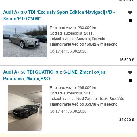
Audi A7 3,0 TDI *Exclusiv Sport Edition*Navigacija*Bi-
Spremi oglas
Xenon*P.D.C*MMI*
Usporedi s drugim ogl
Rabljeno vozilo, 283.000 km
Godište automobila: 2011.
Lokacija vozila:
Sesvete, Sesvete
Financiranje već od 169,42 € mjesečno
Objavljen:
06.08.2026.
16.599 €
Audi A7 50 TDI QUATRO, 3 x S-LINE, Zracni ovjes,
Spremi oglas
Panorama, Matrix,B&O
Usporedi s drugim ogl
Rabljeno vozilo, 265.000 km
Godište automobila: 2018.
Lokacija vozila:
Novi Zagreb - Istok, Središće
Financiranje već od 353,18 € mjesečno
Objavljen:
06.08.2026.
34.900 €