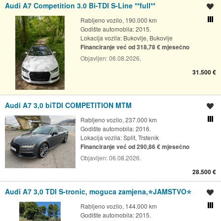
Audi A7 Competition 3.0 Bi-TDI S-Line **full**
Spremi oglas
Rabljeno vozilo, 190.000 km
Usporedi s drugim ogl
Godište automobila: 2015.
Lokacija vozila:
Bukovlje, Bukovlje
Financiranje već od 318,78 € mjesečno
Objavljen:
06.08.2026.
31.500 €
Audi A7 3,0 biTDI COMPETITION MTM
Spremi oglas
Rabljeno vozilo, 237.000 km
Usporedi s drugim ogl
Godište automobila: 2016.
Lokacija vozila:
Split, Trstenik
Financiranje već od 290,86 € mjesečno
Objavljen:
06.08.2026.
28.500 €
Audi A7 3,0 TDI S-tronic, moguca zamjena,⭐️JAMSTVO⭐️
Spremi oglas
Rabljeno vozilo, 144.000 km
Usporedi s drugim ogl
Godište automobila: 2015.