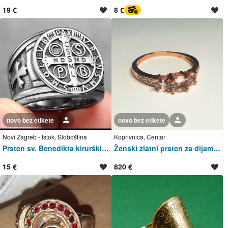
19 €
8 €
PayProtect
novo bez etikete
Korisnik nije trgovac
novo bez etikete
Korisnik nije trgovac
Novi Zagreb - Istok, Sloboština
Koprivnica, Centar
Prsten sv. Benedikta kirurški čelik
Ženski zlatni prsten za dijamntima, zaručnički
15 €
820 €