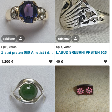
rabljeno
Korisnik nije trgovac
rabljeno
Korisnik nije trgovac
Split, Varoš
Split, Varoš
Zlatni prsten 585 Ametist i dijamanti 14kt zlato IT
LABUD SREBRNI PRSTEN 925
1.200 €
40 €