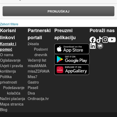
PRONJUŠKAJ
Zatvori filtere
Korisni
Partnerski
Preuzmi
Potraži nas
linkovi
portali
aplikaciju
Facebook
TikTok
Instagram
YouTu
Kontakt i
24sata
LinkedIn
Njuškalo blog
iOS aplikacija
pomoć
Poslovni
O nama
dnevnik
Android aplikacija
Oglašavanje
Večernji list
Uvjeti i pravila
missMAMA
korištenja
missZDRAVA
Huawei aplikacija
Politika
Miss7
privatnosti
Gastro
Podešavanje
Pixsell
kolačića
Diva
Načini plaćanja
Ordinacija.hr
Mapa stranica
Blog