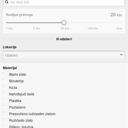
20
Radijus pretrage
km
1 km
5 km
20 km
100 km
Sve
ili odaberi
Lokacija
Odaberi
Materijal
Bijelo zlato
Bižuterija
Koža
Nehrđajući čelik
Plastika
Pozlaćeno
Presvučeno ružićastim zlatom
Ružićasto zlato
Silikon / kaučuk