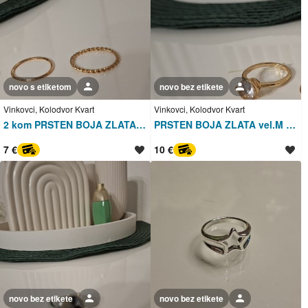
novo s etiketom
Korisnik nije trgovac
novo bez etikete
Korisnik nije trgovac
Vinkovci, Kolodvor Kvart
Vinkovci, Kolodvor Kvart
2 kom PRSTEN BOJA ZLATA vel. L - NOVO
PRSTEN BOJA ZLATA vel.M - NOVO
7 €
10 €
PayProtect
PayProtect
novo bez etikete
Korisnik nije trgovac
novo bez etikete
Korisnik nije trgovac