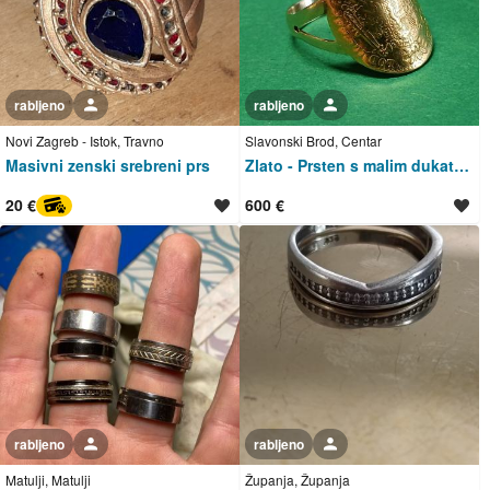
rabljeno
Korisnik nije trgovac
rabljeno
Korisnik nije trgovac
Novi Zagreb - Istok, Travno
Slavonski Brod, Centar
Masivni zenski srebreni prs
Zlato - Prsten s malim dukatom (1915.) – 4,6 g
20 €
600 €
PayProtect
rabljeno
Korisnik nije trgovac
rabljeno
Korisnik nije trgovac
Matulji, Matulji
Županja, Županja