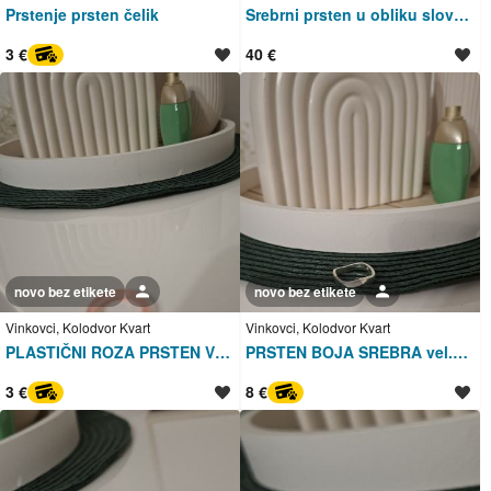
Prstenje prsten čelik
Srebrni prsten u obliku slova V 925, takozvani prsten s viljuškom ili
3 €
40 €
PayProtect
novo bez etikete
Korisnik nije trgovac
novo bez etikete
Korisnik nije trgovac
Vinkovci, Kolodvor Kvart
Vinkovci, Kolodvor Kvart
PLASTIČNI ROZA PRSTEN VEL M/L - NOVO
PRSTEN BOJA SREBRA vel.L NOVO
3 €
8 €
PayProtect
PayProtect