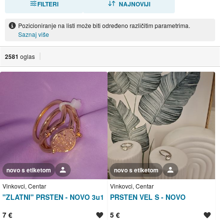
FILTERI
NAJNOVIJI
Pozicioniranje na listi može biti određeno različitim parametrima.
Saznaj više
2581
oglas
novo s etiketom
Korisnik nije trgovac
novo s etiketom
Korisnik nije trgovac
Vinkovci, Centar
Vinkovci, Centar
"ZLATNI" PRSTEN - NOVO 3u1
PRSTEN VEL S - NOVO
7 €
5 €