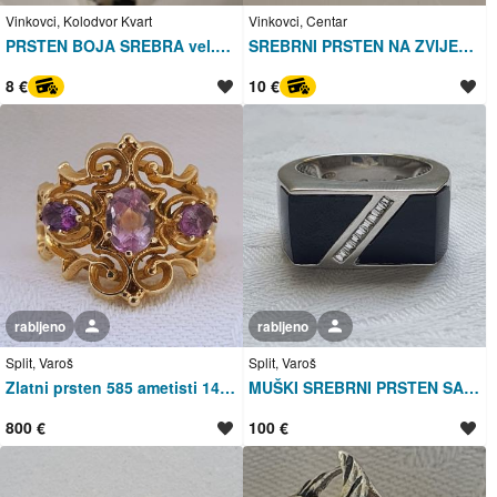
Vinkovci, Kolodvor Kvart
Vinkovci, Centar
PRSTEN BOJA SREBRA vel.M NOVO
SREBRNI PRSTEN NA ZVIJEZDU VEL L - NOVO
8 €
10 €
PayProtect
PayProtect
rabljeno
Korisnik nije trgovac
rabljeno
Korisnik nije trgovac
Split, Varoš
Split, Varoš
Zlatni prsten 585 ametisti 14KT zlato 700 E
MUŠKI SREBRNI PRSTEN SA ONIXOM I CIRKONOM ITALIJA VTG AREZZO
800 €
100 €