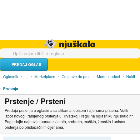
Hrana i piće
Turistički smještaj
Poslovi
Njuškalo naslovnica
PREDAJ OGLAS
Oglasnik
…
Marketplace
Od glave do pete
Modni dodaci
Nakit
Prstenje
Prstenje / Prsteni
Prodaja prstenja u oglasima sa slikama, opisom i cijenama prstena. Velik
izbor novog i rabljenog prstenja u Hrvatskoj i regiji na oglasniku Njuskalo.hr.
Pogledajte najnovije ponude zlatnih, srebrnih, muških, ženskih i unisex
prstenja po pristupačnim cijenama.
SORTIRAJ