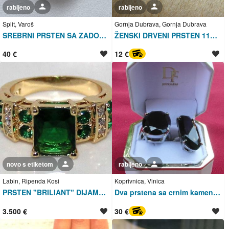
rabljeno
Korisnik nije trgovac
rabljeno
Korisnik nije trgovac
Split, Varoš
Gornja Dubrava, Gornja Dubrava
SREBRNI PRSTEN SA ZADOM 925 SREBRO ZELENI CABOCHON
ŽENSKI DRVENI PRSTEN 11mm
40 €
12 €
PayProtect
novo s etiketom
Korisnik nije trgovac
rabljeno
Korisnik nije trgovac
Labin, Ripenda Kosi
Koprivnica, Vinica
PRSTEN "BRILIANT" DIJAMANTI ZLATO 585 zlato DVA "XX" PEČATA i 585pečat
Dva prstena sa crnim kamenima
3.500 €
30 €
PayProtect