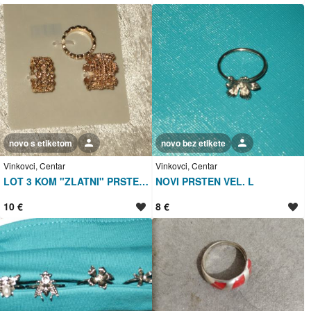
novo s etiketom
Korisnik nije trgovac
novo bez etikete
Korisnik nije trgovac
Vinkovci, Centar
Vinkovci, Centar
LOT 3 KOM "ZLATNI" PRSTENI VEL. M - NOVO
NOVI PRSTEN VEL. L
10 €
8 €