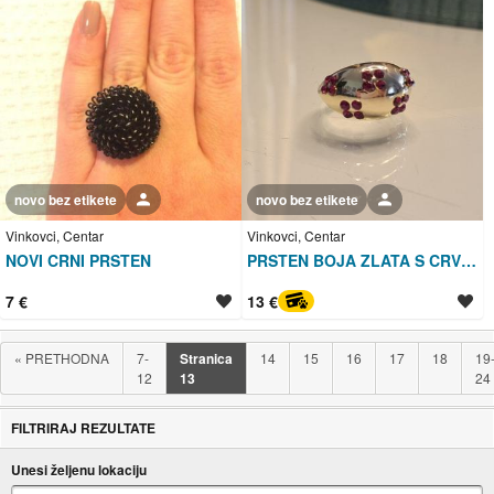
novo bez etikete
Korisnik nije trgovac
novo bez etikete
Korisnik nije trgovac
Vinkovci, Centar
Vinkovci, Centar
NOVI CRNI PRSTEN
PRSTEN BOJA ZLATA S CRVENIM KAMENČIĆIMA vel.L NOVO
7 €
13 €
PayProtect
«
PRETHODNA
7-
Stranica
14
15
16
17
18
19
12
13
24
FILTRIRAJ REZULTATE
Unesi željenu lokaciju