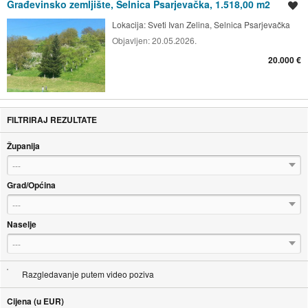
Građevinsko zemljište, Selnica Psarjevačka, 1.518,00 m2
Spremi oglas
Lokacija:
Sveti Ivan Zelina, Selnica Psarjevačka
Objavljen:
20.05.2026.
20.000 €
FILTRIRAJ REZULTATE
Županija
---
Grad/Općina
---
Naselje
---
Razgledavanje putem video poziva
Cijena (u EUR)