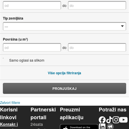
do
Tip zemljišta
Površina (u m²)
do
Samo oglasi sa slikom
Više opcija filtriranja
PRONJUŠKAJ
Zatvori filtere
Korisni
Partnerski
Preuzmi
Potraži nas
linkovi
portali
aplikaciju
Facebook
TikTok
Instagram
YouTu
Kontakt i
24sata
LinkedIn
Njuškalo blog
iOS aplikacija