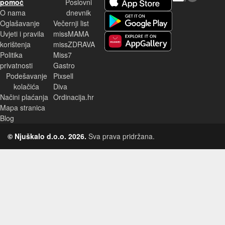
pomoć
Poslovni
O nama
dnevnik
Android aplikacija
Oglašavanje
Večernji list
Uvjeti i pravila
missMAMA
korištenja
missZDRAVA
Huawei aplikacija
Politika
Miss7
privatnosti
Gastro
Podešavanje
Pixsell
kolačića
Diva
Načini plaćanja
Ordinacija.hr
Mapa stranica
Blog
© Njuškalo d.o.o. 2026.
Sva prava pridržana.