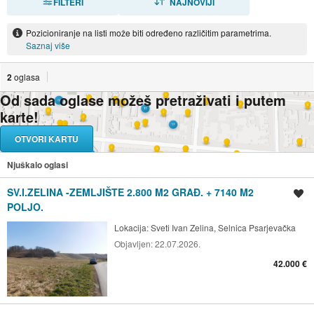
FILTERI
NAJNOVIJI
Pozicioniranje na listi može biti određeno različitim parametrima.
Saznaj više
2
oglasa
Od sada oglase možeš pretraživati i putem
karte!
OTVORI KARTU
Njuškalo oglasi
SV.I.ZELINA -ZEMLJIŠTE 2.800 M2 GRAĐ. + 7140 M2
Spremi oglas
POLJO.
Lokacija:
Sveti Ivan Zelina, Selnica Psarjevačka
Objavljen:
22.07.2026.
42.000 €