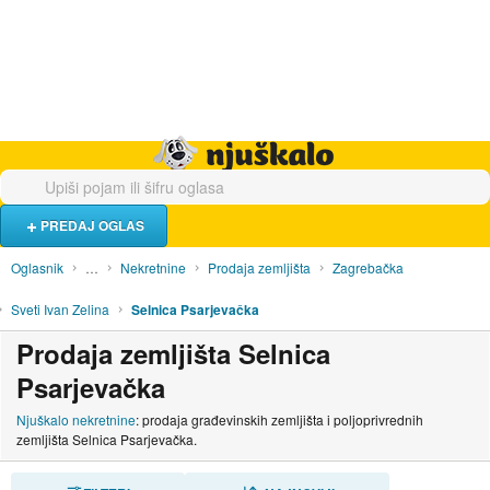
Hrana i piće
Turistički smještaj
Poslovi
Njuškalo naslovnica
PREDAJ OGLAS
Oglasnik
…
Nekretnine
Prodaja zemljišta
Zagrebačka
Sveti Ivan Zelina
Selnica Psarjevačka
Prodaja zemljišta Selnica
Psarjevačka
Njuškalo nekretnine
: prodaja građevinskih zemljišta i poljoprivrednih
zemljišta Selnica Psarjevačka.
SORTIRAJ