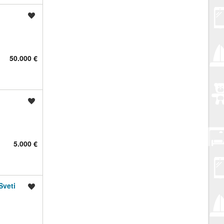
Spremi oglas
50.000 €
Spremi oglas
5.000 €
Sveti
Spremi oglas