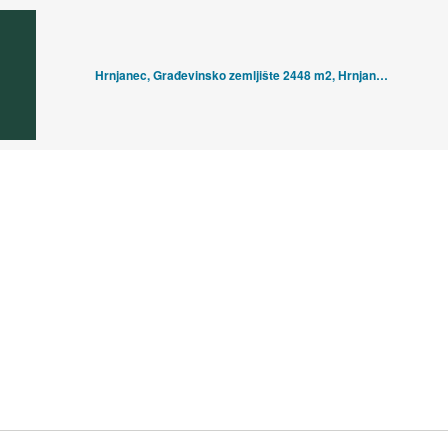
Hrnjanec, Građevinsko zemljište 2448 m2, Hrnjanec, Sveti Ivan Zelina