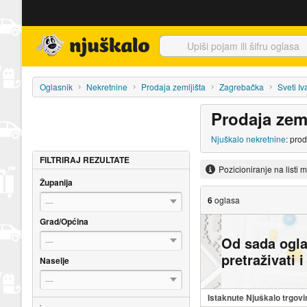
Njuškalo naslovnica
Oglasnik
Nekretnine
Prodaja zemljišta
Zagrebačka
Sveti Iv
Prodaja zem
Njuškalo nekretnine
: pro
FILTRIRAJ REZULTATE
Pozicioniranje na listi 
Županija
6
oglasa
---
Grad/Općina
Od sada ogl
---
pretraživati 
Naselje
---
Istaknute Njuškalo trgovi