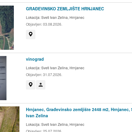
GRAĐEVINSKO ZEMLJIŠTE HRNJANEC
Lokacija:
Sveti Ivan Zelina, Hrnjanec
Objavljen:
03.08.2026.
Prikaži na mapi
vinograd
Lokacija:
Sveti Ivan Zelina, Hrnjanec
Objavljen:
31.07.2026.
Prikaži na mapi
Korisnik nije trgovac
Hrnjanec, Građevinsko zemljište 2448 m2, Hrnjanec, 
Ivan Zelina
Lokacija:
Sveti Ivan Zelina, Hrnjanec
Objavljen:
25.07.2026.