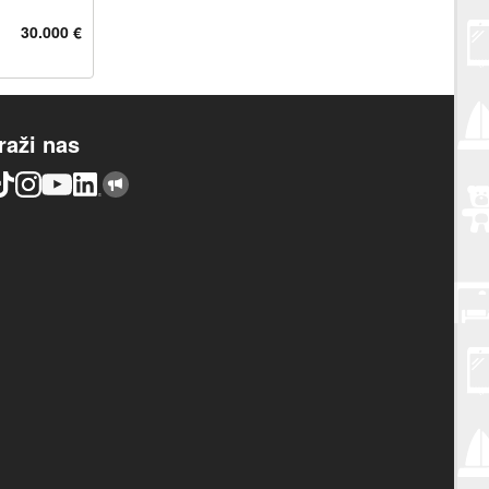
30.000 €
raži nas
TikTok
Instagram
YouTube
LinkedIn
Njuškalo blog