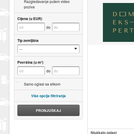
Razgledavanje putem video
poziva
Cijena (u EUR)
do
Tip zemljišta
Površina (u m²)
do
Samo oglasi sa slikom
Više opcija filtriranja
PRONJUŠKAJ
Njuškalo oglasi