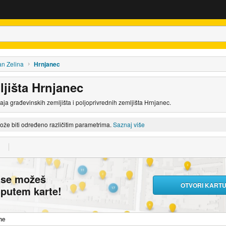
an Zelina
Hrnjanec
ljišta Hrnjanec
daja građevinskih zemljišta i poljoprivrednih zemljišta Hrnjanec.
može biti određeno različitim parametrima.
Saznaj više
ase možeš
OTVORI KART
i putem karte!
ne