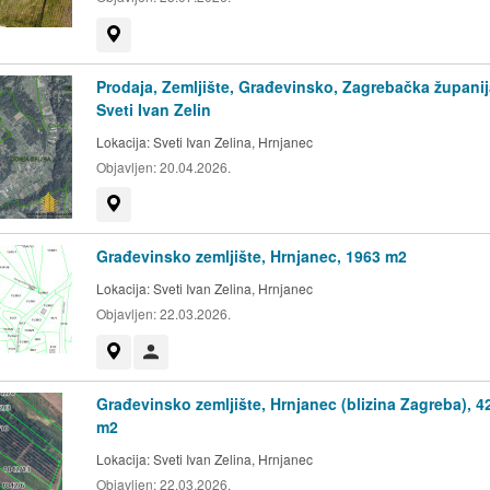
Prikaži na mapi
Prodaja, Zemljište, Građevinsko, Zagrebačka županij
Sveti Ivan Zelin
Lokacija:
Sveti Ivan Zelina, Hrnjanec
Objavljen:
20.04.2026.
Prikaži na mapi
Građevinsko zemljište, Hrnjanec, 1963 m2
Lokacija:
Sveti Ivan Zelina, Hrnjanec
Objavljen:
22.03.2026.
Prikaži na mapi
Korisnik nije trgovac
Građevinsko zemljište, Hrnjanec (blizina Zagreba), 4
m2
Lokacija:
Sveti Ivan Zelina, Hrnjanec
Objavljen:
22.03.2026.