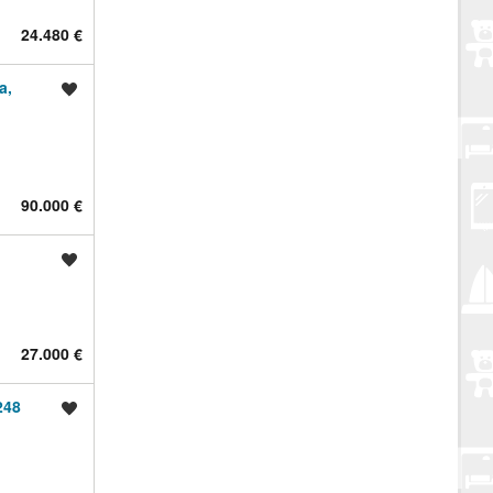
24.480 €
a,
Spremi oglas
90.000 €
Spremi oglas
27.000 €
248
Spremi oglas