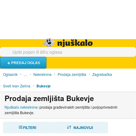
Hrana i piće
Turistički smještaj
Poslovi
Njuškalo naslovnica
PREDAJ OGLAS
Oglasnik
…
Nekretnine
Prodaja zemljišta
Zagrebačka
Sveti Ivan Zelina
Bukevje
Prodaja zemljišta Bukevje
Njuškalo nekretnine
: prodaja građevinskih zemljišta i poljoprivrednih
zemljišta Bukevje.
FILTERI
SORTIRAJ
NAJNOVIJI