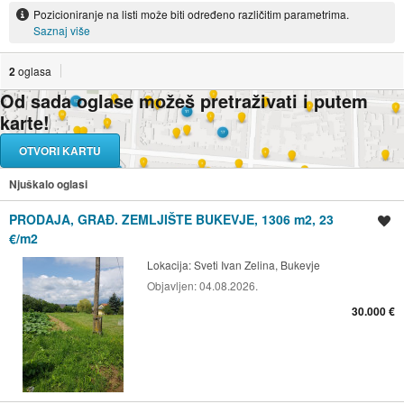
Pozicioniranje na listi može biti određeno različitim parametrima.
Saznaj više
2
oglasa
Od sada oglase možeš pretraživati i putem
karte!
OTVORI KARTU
Njuškalo oglasi
PRODAJA, GRAĐ. ZEMLJIŠTE BUKEVJE, 1306 m2, 23
Spremi oglas
€/m2
Lokacija:
Sveti Ivan Zelina, Bukevje
Objavljen:
04.08.2026.
30.000 €