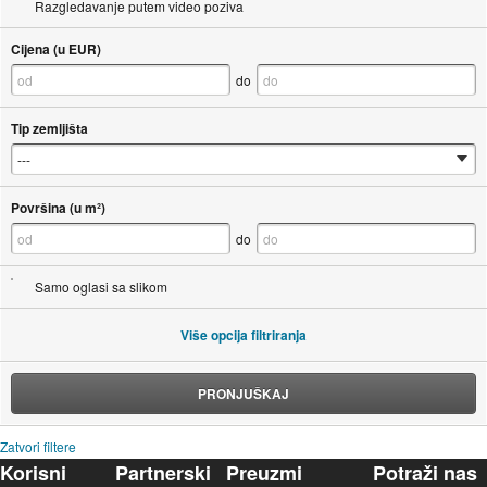
Razgledavanje putem video poziva
Cijena (u EUR)
do
Tip zemljišta
Površina (u m²)
do
Samo oglasi sa slikom
Više opcija filtriranja
PRONJUŠKAJ
Zatvori filtere
Korisni
Partnerski
Preuzmi
Potraži nas