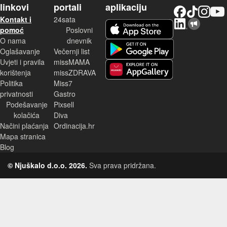
linkovi
portali
aplikaciju
Facebook
TikTok
Instagram
YouTu
Kontakt i
24sata
LinkedIn
Njuškalo blog
iOS aplikacija
pomoć
Poslovni
O nama
dnevnik
Android aplikacija
Oglašavanje
Večernji list
Uvjeti i pravila
missMAMA
korištenja
missZDRAVA
Huawei aplikacija
Politika
Miss7
privatnosti
Gastro
Podešavanje
Pixsell
kolačića
Diva
Načini plaćanja
Ordinacija.hr
Mapa stranica
Blog
© Njuškalo d.o.o. 2026.
Sva prava pridržana.