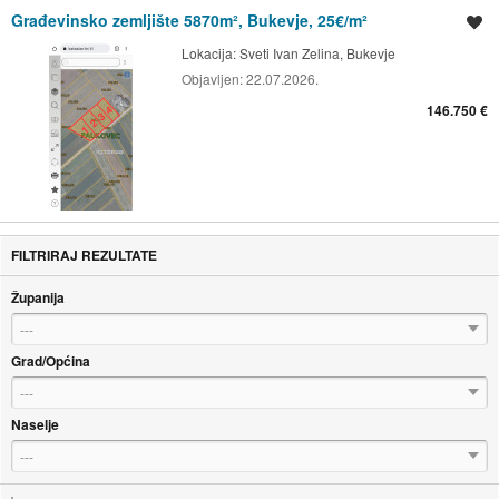
Građevinsko zemljište 5870m², Bukevje, 25€/m²
Spremi oglas
Lokacija:
Sveti Ivan Zelina, Bukevje
Objavljen:
22.07.2026.
146.750 €
FILTRIRAJ REZULTATE
Županija
---
Grad/Općina
---
Naselje
---