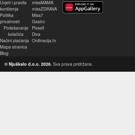
Uvjeti i pravila
missMAMA
korištenja
missZDRAVA
Huawei aplikacija
Politika
Miss7
privatnosti
Gastro
Podešavanje
Pixsell
kolačića
Diva
Načini plaćanja
Ordinacija.hr
Mapa stranica
Blog
© Njuškalo d.o.o. 2026.
Sva prava pridržana.