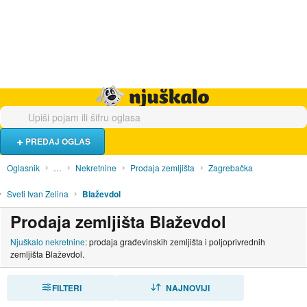
Hrana i piće
Turistički smještaj
Poslovi
Njuškalo naslovnica
PREDAJ OGLAS
Oglasnik
…
Nekretnine
Prodaja zemljišta
Zagrebačka
Sveti Ivan Zelina
Blaževdol
Prodaja zemljišta Blaževdol
Njuškalo nekretnine
: prodaja građevinskih zemljišta i poljoprivrednih
zemljišta Blaževdol.
FILTERI
SORTIRAJ
NAJNOVIJI