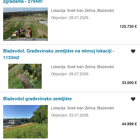
zgradama - 2794m²
Lokacija:
Sveti Ivan Zelina, Blaževdol
Objavljen:
28.07.2026.
125.730 €
Blaževdol, Građevinsko zemljište na mirnoj lokaciji -
Spremi oglas
1133m2
Lokacija:
Sveti Ivan Zelina, Blaževdol
Objavljen:
28.07.2026.
33.500 €
Blaževdol građevinsko zemljište
Spremi oglas
Lokacija:
Sveti Ivan Zelina, Blaževdol
Objavljen:
23.07.2026.
44.999 €