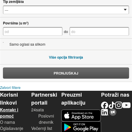
Tip zemljišta
Površina (u m²)
do
Samo oglasi sa slikom
Više opcija filtriranja
PRONJUŠKAJ
Zatvori filtere
Korisni
Partnerski
Preuzmi
Potraži nas
linkovi
portali
aplikaciju
Facebook
TikTok
Instagram
YouTu
Kontakt i
24sata
LinkedIn
Njuškalo blog
iOS aplikacija
pomoć
Poslovni
O nama
dnevnik
Android aplikacija
Oglašavanje
Večernji list