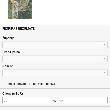
FILTRIRAJ REZULTATE
Županija
---
Grad/Općina
---
Naselje
---
Razgledavanje putem video poziva
Cijena (u EUR)
do