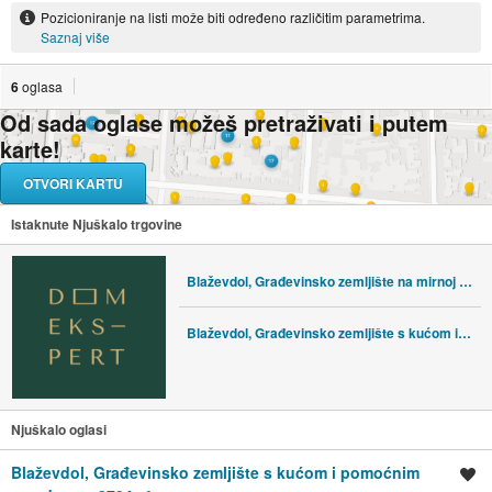
Pozicioniranje na listi može biti određeno različitim parametrima.
Saznaj više
6
oglasa
Od sada oglase možeš pretraživati i putem
karte!
OTVORI KARTU
Istaknute Njuškalo trgovine
Blaževdol, Građevinsko zemljište na mirnoj lokaciji - 1133m2
Blaževdol, Građevinsko zemljište s kućom i pomoćnim zgradama - 2794m²
Njuškalo oglasi
Blaževdol, Građevinsko zemljište s kućom i pomoćnim
Spremi oglas