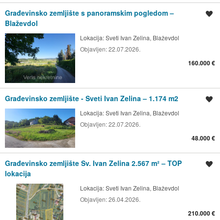
Građevinsko zemljište s panoramskim pogledom –
Spremi oglas
Blaževdol
Lokacija:
Sveti Ivan Zelina, Blaževdol
Objavljen:
22.07.2026.
160.000 €
Građevinsko zemljište - Sveti Ivan Zelina – 1.174 m2
Spremi oglas
Lokacija:
Sveti Ivan Zelina, Blaževdol
Objavljen:
22.07.2026.
48.000 €
Građevinsko zemljište Sv. Ivan Zelina 2.567 m² – TOP
Spremi oglas
lokacija
Lokacija:
Sveti Ivan Zelina, Blaževdol
Objavljen:
26.04.2026.
210.000 €