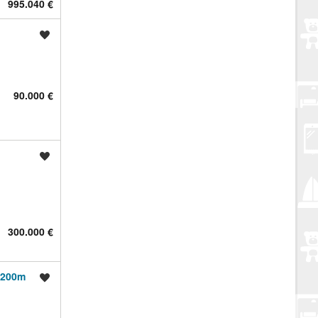
995.040 €
Spremi oglas
90.000 €
Spremi oglas
300.000 €
 200m
Spremi oglas