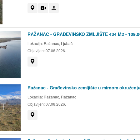
Prikaži na mapi
Video
Korisnik nije trgovac
RAŽANAC - GRAĐEVINSKO ZMLJIŠTE 434 M2 - 109.0
Lokacija:
Ražanac, Ljubač
Objavljen:
07.08.2026.
Prikaži na mapi
Ražanac - Građevinsko zemljište u mirnom okruženj
Lokacija:
Ražanac, Ražanac
Objavljen:
07.08.2026.
Prikaži na mapi