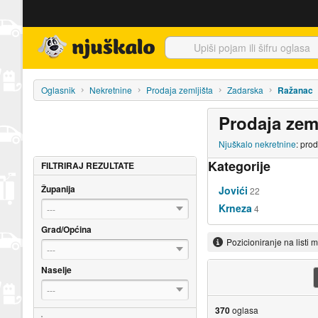
Njuškalo naslovnica
Oglasnik
Nekretnine
Prodaja zemljišta
Zadarska
Ražanac
Prodaja zem
Njuškalo nekretnine
: pro
Kategorije
FILTRIRAJ REZULTATE
Županija
Jovići
22
Krneza
4
---
Grad/Općina
Pozicioniranje na listi 
---
Naselje
---
370
oglasa