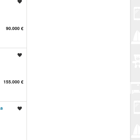
Spremi oglas
90.000 €
Spremi oglas
155.000 €
sa
Spremi oglas