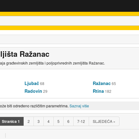
ljišta Ražanac
daja građevinskih zemljišta i poljoprivrednih zemljišta Ražanac.
Ljubač
Ražanac
68
65
Radovin
Rtina
29
182
može biti određeno različitim parametrima.
Saznaj više
Stranica
1
2
3
4
5
6
7-12
SLJEDEĆA
»