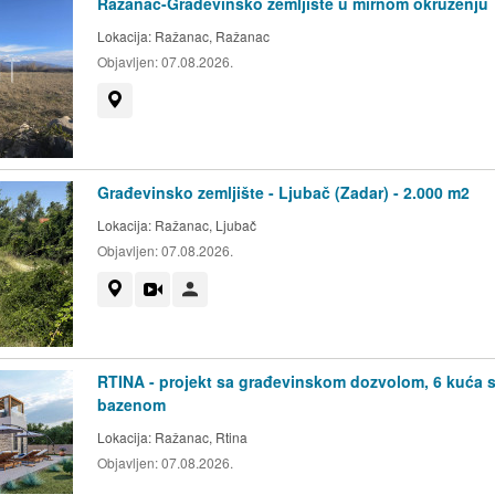
Ražanac-Građevinsko zemljište u mirnom okruženju
Lokacija:
Ražanac, Ražanac
Objavljen:
07.08.2026.
Prikaži na mapi
Građevinsko zemljište - Ljubač (Zadar) - 2.000 m2
Lokacija:
Ražanac, Ljubač
Objavljen:
07.08.2026.
Prikaži na mapi
Video
Korisnik nije trgovac
RTINA - projekt sa građevinskom dozvolom, 6 kuća 
bazenom
Lokacija:
Ražanac, Rtina
Objavljen:
07.08.2026.