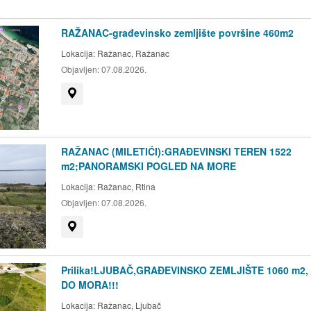
RAŽANAC-građevinsko zemljište površine 460m2
Lokacija:
Ražanac, Ražanac
Objavljen:
07.08.2026.
Prikaži na mapi
RAŽANAC (MILETIĆI):GRAĐEVINSKI TEREN 1522
m2;PANORAMSKI POGLED NA MORE
Lokacija:
Ražanac, Rtina
Objavljen:
07.08.2026.
Prikaži na mapi
Prilika!LJUBAČ,GRAĐEVINSKO ZEMLJIŠTE 1060 m2,
DO MORA!!!
Lokacija:
Ražanac, Ljubač