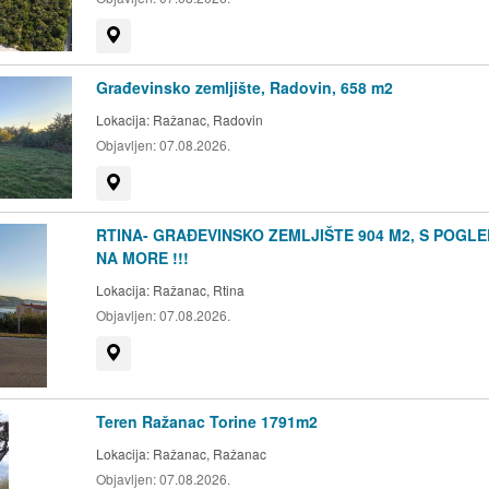
Prikaži na mapi
Građevinsko zemljište, Radovin, 658 m2
Lokacija:
Ražanac, Radovin
Objavljen:
07.08.2026.
Prikaži na mapi
RTINA- GRAĐEVINSKO ZEMLJIŠTE 904 M2, S POGL
NA MORE !!!
Lokacija:
Ražanac, Rtina
Objavljen:
07.08.2026.
Prikaži na mapi
Teren Ražanac Torine 1791m2
Lokacija:
Ražanac, Ražanac
Objavljen:
07.08.2026.