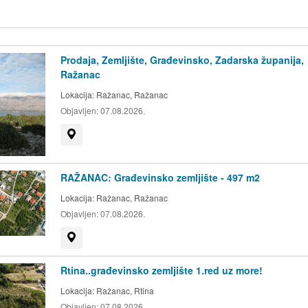
Prodaja, Zemljište, Građevinsko, Zadarska županija,
Ražanac
Lokacija:
Ražanac, Ražanac
Objavljen:
07.08.2026.
Prikaži na mapi
RAŽANAC: Građevinsko zemljište - 497 m2
Lokacija:
Ražanac, Ražanac
Objavljen:
07.08.2026.
Prikaži na mapi
Rtina..građevinsko zemljište 1.red uz more!
Lokacija:
Ražanac, Rtina
Objavljen:
07.08.2026.