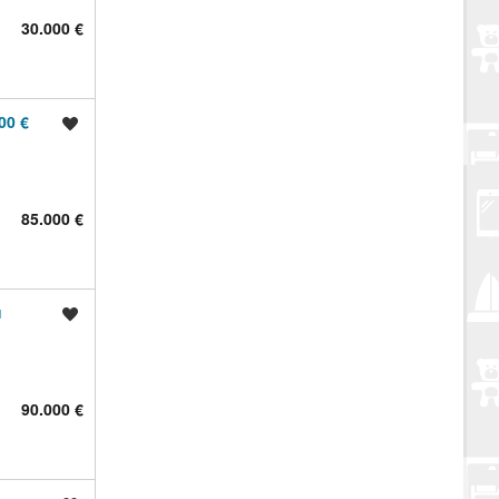
30.000 €
00 €
Spremi oglas
85.000 €
u
Spremi oglas
90.000 €