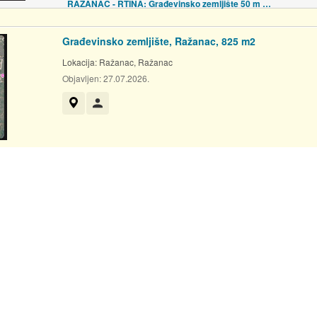
RAŽANAC - RTINA: Građevinsko zemljište 50 m od mora; 1966,50 m2
Građevinsko zemljište, Ražanac, 825 m2
Lokacija:
Ražanac, Ražanac
Objavljen:
27.07.2026.
Prikaži na mapi
Korisnik nije trgovac