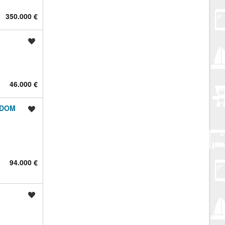
350.000 €
Spremi oglas
46.000 €
EDOM
Spremi oglas
94.000 €
Spremi oglas