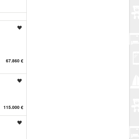
Spremi oglas
67.860 €
Spremi oglas
115.000 €
Spremi oglas