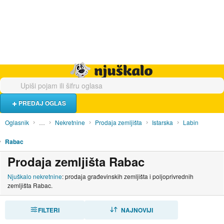
Hrana i piće
Turistički smještaj
Poslovi
Njuškalo naslovnica
PREDAJ OGLAS
Oglasnik
…
Nekretnine
Prodaja zemljišta
Istarska
Labin
Rabac
Prodaja zemljišta Rabac
Njuškalo nekretnine
: prodaja građevinskih zemljišta i poljoprivrednih
zemljišta Rabac.
FILTERI
SORTIRAJ
NAJNOVIJI