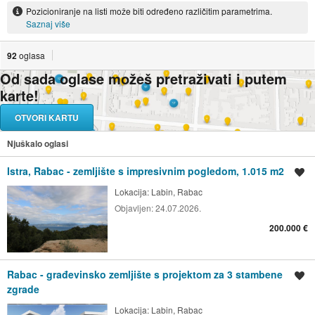
Pozicioniranje na listi može biti određeno različitim parametrima.
Saznaj više
92
oglasa
Od sada oglase možeš pretraživati i putem
karte!
OTVORI KARTU
Njuškalo oglasi
Istra, Rabac - zemljište s impresivnim pogledom, 1.015 m2
Spremi oglas
Lokacija:
Labin, Rabac
Objavljen:
24.07.2026.
200.000 €
Rabac - građevinsko zemljište s projektom za 3 stambene
Spremi oglas
zgrade
Lokacija:
Labin, Rabac