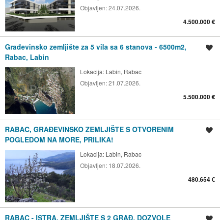
Objavljen:
24.07.2026.
4.500.000 €
Građevinsko zemljište za 5 vila sa 6 stanova - 6500m2,
Spremi oglas
Rabac, Labin
Lokacija:
Labin, Rabac
Objavljen:
21.07.2026.
5.500.000 €
RABAC, GRAĐEVINSKO ZEMLJIŠTE S OTVORENIM
Spremi oglas
POGLEDOM NA MORE, PRILIKA!
Lokacija:
Labin, Rabac
Objavljen:
18.07.2026.
480.654 €
RABAC - ISTRA, ZEMLJIŠTE S 2 GRAĐ. DOZVOLE
Spremi oglas