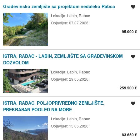
Građevinsko zemljište sa projektom nedaleko Rabca
Spremi oglas
Lokacija:
Labin, Rabac
Objavljen:
07.07.2026.
95.000 €
ISTRA, RABAC - LABIN, ZEMLJIŠTE SA GRAĐEVINSKOM
Spremi oglas
DOZVOLOM
Lokacija:
Labin, Rabac
Objavljen:
29.05.2026.
259.500 €
ISTRA, RABAC, POLJOPRIVREDNO ZEMLJIŠTE,
Spremi oglas
PREKRASAN POGLED NA MORE
Lokacija:
Labin, Rabac
Objavljen:
15.05.2026.
83.650 €