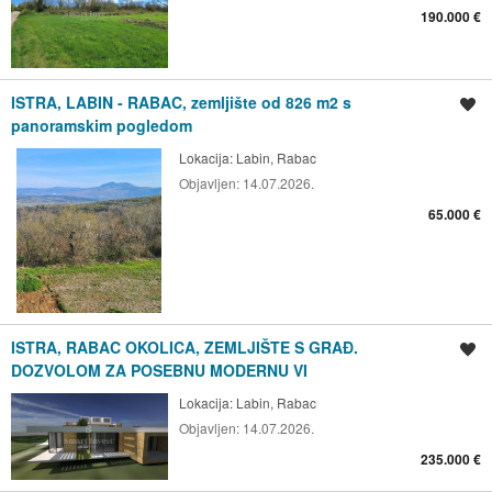
190.000 €
ISTRA, LABIN - RABAC, zemljište od 826 m2 s
Spremi oglas
panoramskim pogledom
Lokacija:
Labin, Rabac
Objavljen:
14.07.2026.
65.000 €
ISTRA, RABAC OKOLICA, ZEMLJIŠTE S GRAĐ.
Spremi oglas
DOZVOLOM ZA POSEBNU MODERNU VI
Lokacija:
Labin, Rabac
Objavljen:
14.07.2026.
235.000 €