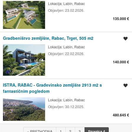
Lokacija:
Labin, Rabac
Objavljen:
23.02.2026.
135.000 €
Gradbeništvo zemljište, Rabac, Trget, 505 m2
Spremi oglas
Lokacija:
Labin, Rabac
Objavljen:
22.02.2026.
140.000 €
ISTRA, RABAC - Građevinsko zemljište 2913 m2 s
Spremi oglas
fantastičnim pogledom
Lokacija:
Labin, Rabac
Objavljen:
30.12.2025.
480.645 €
«
PRETHODNA
1
2
3
Stranica
4