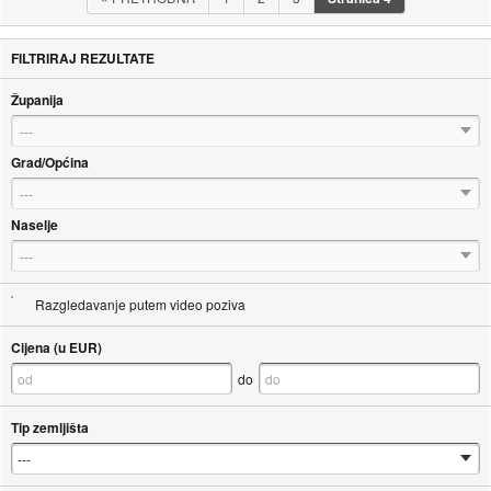
FILTRIRAJ REZULTATE
Županija
---
Grad/Općina
---
Naselje
---
Razgledavanje putem video poziva
Cijena (u EUR)
do
Tip zemljišta