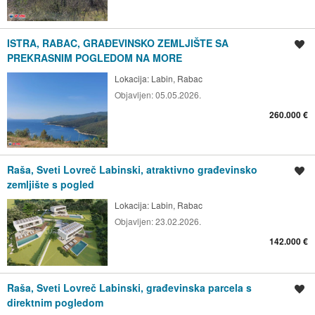
ISTRA, RABAC, GRAĐEVINSKO ZEMLJIŠTE SA
Spremi oglas
PREKRASNIM POGLEDOM NA MORE
Lokacija:
Labin, Rabac
Objavljen:
05.05.2026.
260.000 €
Raša, Sveti Lovreč Labinski, atraktivno građevinsko
Spremi oglas
zemljište s pogled
Lokacija:
Labin, Rabac
Objavljen:
23.02.2026.
142.000 €
Raša, Sveti Lovreč Labinski, građevinska parcela s
Spremi oglas
direktnim pogledom