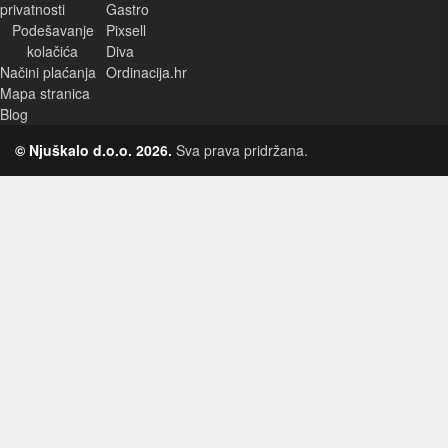
privatnosti
Gastro
Podešavanje
Pixsell
kolačića
Diva
Načini plaćanja
Ordinacija.hr
Mapa stranica
Blog
© Njuškalo d.o.o. 2026.
Sva prava pridržana.