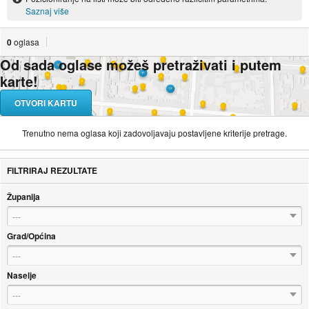
Saznaj više
0
oglasa
Od sada oglase možeš pretraživati i putem
karte!
OTVORI KARTU
Trenutno nema oglasa koji zadovoljavaju postavljene kriterije pretrage.
FILTRIRAJ REZULTATE
Županija
---
Grad/Općina
---
Naselje
---