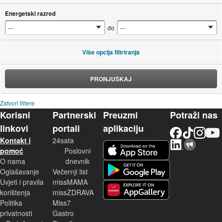
Energetski razred
do
Više opcija filtriranja
PRONJUŠKAJ
Zatvori filtere
Korisni
Partnerski
Preuzmi
Potraži nas
linkovi
portali
aplikaciju
Facebook
TikTok
Instagram
YouTu
Kontakt i
24sata
LinkedIn
Njuškalo blog
iOS aplikacija
pomoć
Poslovni
O nama
dnevnik
Android aplikacija
Oglašavanje
Večernji list
Uvjeti i pravila
missMAMA
korištenja
missZDRAVA
Huawei aplikacija
Politika
Miss7
privatnosti
Gastro