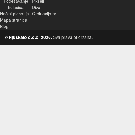
Podešavanje
Pixsell
kolačića
Diva
Načini plaćanja
Ordinacija.hr
Mapa stranica
Blog
© Njuškalo d.o.o. 2026.
Sva prava pridržana.