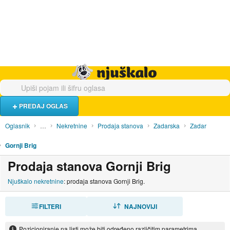
Hrana i piće
Turistički smještaj
Poslovi
Njuškalo naslovnica
PREDAJ OGLAS
Oglasnik
…
Nekretnine
Prodaja stanova
Zadarska
Zadar
Gornji Brig
Prodaja stanova Gornji Brig
Njuškalo nekretnine
: prodaja stanova Gornji Brig.
FILTERI
SORTIRAJ
NAJNOVIJI
Pozicioniranje na listi može biti određeno različitim parametrima.