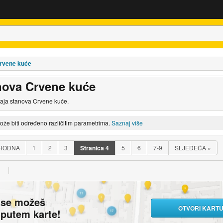
rvene kuće
nova Crvene kuće
daja stanova Crvene kuće.
može biti određeno različitim parametrima.
Saznaj više
HODNA
1
2
3
Stranica
4
5
6
7-9
SLJEDEĆA
»
ase možeš
OTVORI KART
i putem karte!