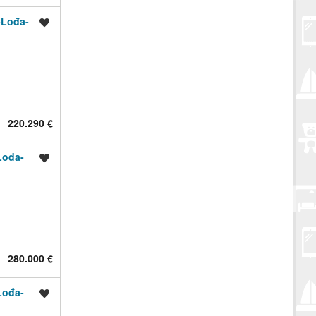
Lođa-
Spremi oglas
220.290 €
ođa-
Spremi oglas
280.000 €
ođa-
Spremi oglas