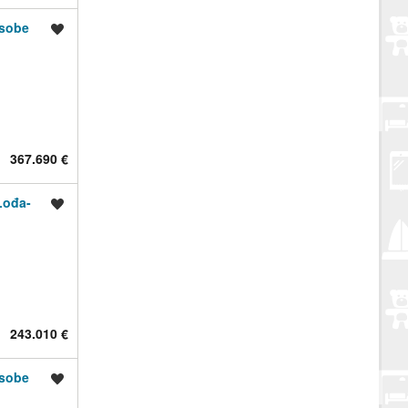
sobe
Spremi oglas
367.690 €
ođa-
Spremi oglas
243.010 €
sobe
Spremi oglas