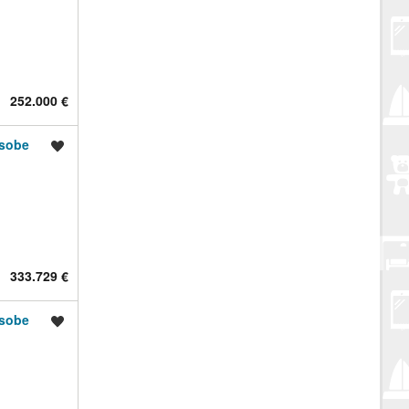
252.000 €
sobe
Spremi oglas
333.729 €
sobe
Spremi oglas