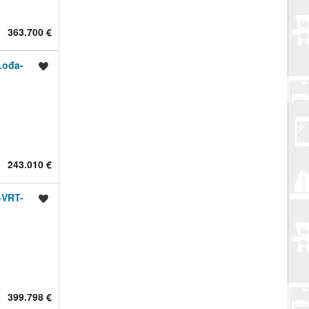
363.700 €
ođa-
Spremi oglas
243.010 €
VRT-
Spremi oglas
399.798 €