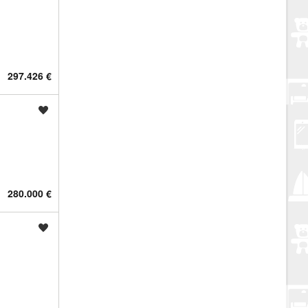
297.426 €
Spremi oglas
280.000 €
Spremi oglas