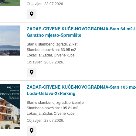
Objavljen:
28.07.2026.
Prikaži na mapi
ZADAR-CRVENE KUĆE-NOVOGRADNJA-Stan 64 m2-L
Garažno mjesto-Spremište
Stan u stambenoj zgradi, 2. kat
Stambena površina: 63.95 m2
Lokacija:
Zadar, Crvene kuće
Objavljen:
28.07.2026.
Prikaži na mapi
ZADAR-CRVENE KUĆE-NOVOGRADNJA-Stan 105 m2-
Lođa-Ostava-2xParking
Stan u stambenoj zgradi, prizemlje
Stambena površina: 105.21 m2
Lokacija:
Zadar, Crvene kuće
Objavljen:
28.07.2026.
Prikaži na mapi