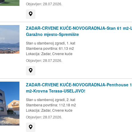
Objavljen:
28.07.2026.
Prikaži na mapi
ZADAR-CRVENE KUĆE-NOVOGRADNJA-Stan 61 m2-L
Garažno mjesto-Spremište
Stan u stambenoj zgradi, 1. kat
Stambena površina: 61.13 m2
Lokacija:
Zadar, Crvene kuće
Objavljen:
28.07.2026.
Prikaži na mapi
ZADAR-CRVENE KUĆE-NOVOGRADNJA-Penthouse 1
m2-Krovna Terasa-USELJIVO!
Stan u stambenoj zgradi, 2. kat
Stambena površina: 112.18 m2
Lokacija:
Zadar, Crvene kuće
Objavljen:
28.07.2026.
Prikaži na mapi