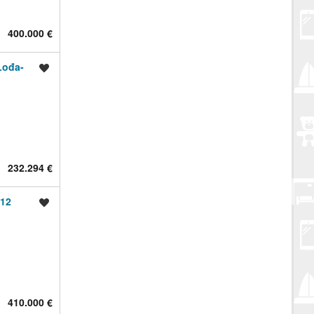
400.000 €
ođa-
Spremi oglas
232.294 €
12
Spremi oglas
410.000 €