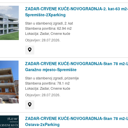
ZADAR-CRVENE KUĆE-NOVOGRADNJA-2. kat-63 m2-
Spremište-2Xparking
Stan u stambenoj zgradi, 2. kat
Stambena površina: 62.94 m2
Lokacija:
Zadar, Crvene kuće
Objavljen:
28.07.2026.
Prikaži na mapi
ZADAR-CRVENE KUĆE-NOVOGRADNJA-Stan 78 m2-L
Garažno mjesto-Spremište
Stan u stambenoj zgradi, prizemlje
Stambena površina: 78.1 m2
Lokacija:
Zadar, Crvene kuće
Objavljen:
28.07.2026.
Prikaži na mapi
ZADAR-CRVENE KUĆE-NOVOGRADNJA-Stan 78 m2-L
Ostava-2xParking