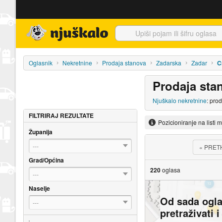
Njuškalo naslovnica
Oglasnik
Nekretnine
Prodaja stanova
Zadarska
Zadar
C
Prodaja sta
Njuškalo nekretnine
: pro
FILTRIRAJ REZULTATE
Pozicioniranje na listi 
Županija
---
«
PRET
Grad/Općina
220
oglasa
---
Naselje
Od sada ogl
---
pretraživati 