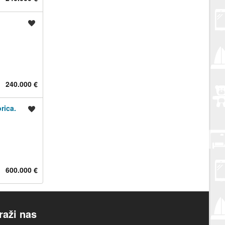
Spremi oglas
240.000 €
rica.
Spremi oglas
600.000 €
raži nas