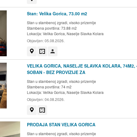
Stan: Velika Gorica, 73.00 m2
Stan u stambenoj zgradi, visoko prizemlje
Stambena površina: 73.88 m2
Lokacija:
Velika Gorica, Naselje Slavka Kolara
Objavljen:
05.08.2026.
Prikaži na mapi
Tlocrt
Korisnik nije trgovac
VELIKA GORICA, NASELJE SLAVKA KOLARA, 74M2, 
SOBAN - BEZ PROVIZIJE ZA
Stan u stambenoj zgradi, visoko prizemlje
Stambena površina: 74 m2
Lokacija:
Velika Gorica, Naselje Slavka Kolara
Objavljen:
04.08.2026.
Prikaži na mapi
Tlocrt
PRODAJA STAN VELIKA GORICA
Stan u stambenoj zgradi, visoko prizemlje