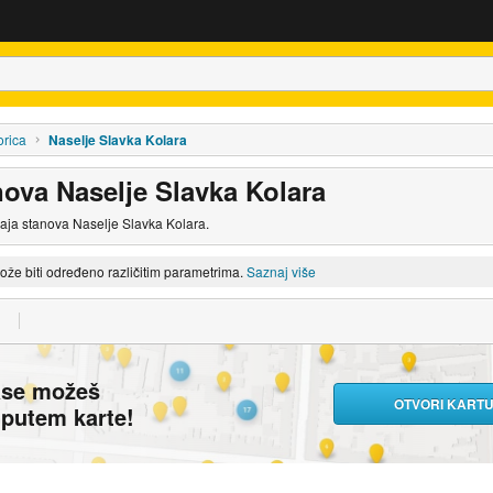
orica
Naselje Slavka Kolara
nova Naselje Slavka Kolara
daja stanova Naselje Slavka Kolara.
može biti određeno različitim parametrima.
Saznaj više
ase možeš
OTVORI KART
i putem karte!