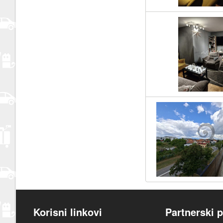
Korisni linkovi
Partnerski p