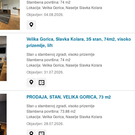
Stambena površina: 74 m2
Lokacija:
Velika Gorica, Naselje Slavka Kolara
Objavljen:
04.08.2026.
Prikaži na mapi
Velika Gorica, Slavka Kolara, 3S stan, 74m2, visoko
prizemlje, lift
Stan u stambenoj zgradi, visoko prizemlje
Stambena površina: 74 m2
Lokacija:
Velika Gorica, Naselje Slavka Kolara
Objavljen:
31.07.2026.
Prikaži na mapi
Tlocrt
PRODAJA, STAN, VELIKA GORICA, 73 m2
Stan u stambenoj zgradi, visoko prizemlje
Stambena površina: 73.88 m2
Lokacija:
Velika Gorica, Naselje Slavka Kolara
Objavljen:
28.07.2026.
Prikaži na mapi
Tlocrt