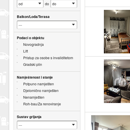
do
Balkon/Lođa/Terasa
Podaci o objektu
Novogradnja
Lift
Pristup za osobe s invaliditetom
Gradski plin
Namještenost i stanje
Potpuno namješten
Djelomično namješten
Nenamješten
Roh-bau/Za renoviranje
Sustav grijanja