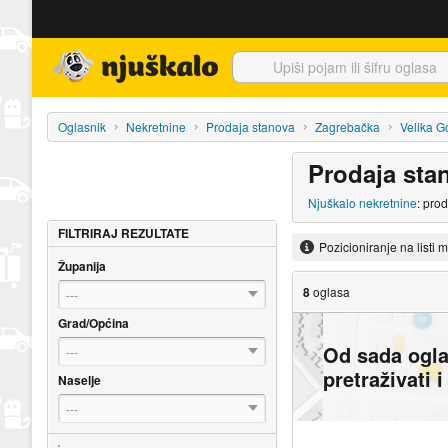
Njuškalo naslovnica
Oglasnik
Nekretnine
Prodaja stanova
Zagrebačka
Velika G
Prodaja sta
Njuškalo nekretnine
: pro
FILTRIRAJ REZULTATE
Pozicioniranje na listi 
Županija
8
oglasa
---
Grad/Općina
Od sada ogl
---
pretraživati 
Naselje
---