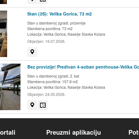
Stan (3S): Velika Gorica, 73 m2
Stan u stambenoj zgradi, prizemlje
Stambena površina: 73 m2
Lokacija:
Velika Gorica, Naselje Slavka Kolara
Objavljen:
16.07.2026.
Prikaži na mapi
Bez provizije! Predivan 4-soban penthouse-Velika Go
Stan u stambenoj zgradi, 2. kat
Stambena površina: 157.9 m2
Lokacija:
Velika Gorica, Naselje Slavka Kolara
Objavljen:
24.05.2026.
Prikaži na mapi
Tlocrt
ortali
Preuzmi aplikaciju
Pot