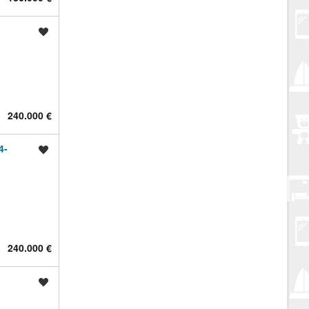
Spremi oglas
240.000 €
4-
Spremi oglas
240.000 €
Spremi oglas