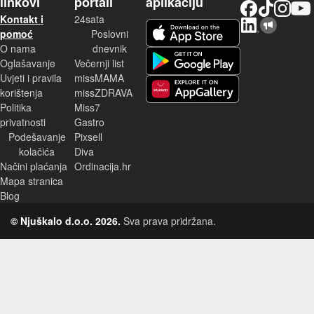
linkovi
portali
aplikaciju
Facebook
TikTok
Instagram
YouTu
Kontakt i
24sata
LinkedIn
Njuškalo blog
iOS aplikacija
pomoć
Poslovni
O nama
dnevnik
Android aplikacija
Oglašavanje
Večernji list
Uvjeti i pravila
missMAMA
korištenja
missZDRAVA
Huawei aplikacija
Politika
Miss7
privatnosti
Gastro
Podešavanje
Pixsell
kolačića
Diva
Načini plaćanja
Ordinacija.hr
Mapa stranica
Blog
© Njuškalo d.o.o. 2026.
Sva prava pridržana.