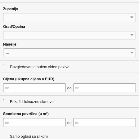
Županija
---
Grad/Općina
---
Naselje
---
Razgledavanje putem video poziva
Cijena (ukupna cijena u EUR)
do
Prikaži i luksuzne stanove
Stambena površina (u m²)
do
Samo oglasi sa slikom