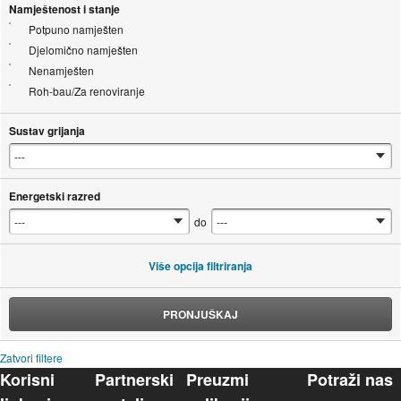
Namještenost i stanje
Potpuno namješten
Djelomično namješten
Nenamješten
Roh-bau/Za renoviranje
Sustav grijanja
Energetski razred
do
Više opcija filtriranja
PRONJUŠKAJ
Zatvori filtere
Korisni
Partnerski
Preuzmi
Potraži nas