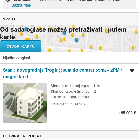
Saznaj više
1
oglas
Od sada oglase možeš pretraživati i putem
karte!
OTVORI KARTU
Njuškalo oglasi
Stan : novogradnja Trogir (500m do centra) 55m2+ 2PM /
Spremi oglas
moguć kredit
Stan u stambenoj zgradi, 1. kat
Stambena površina: 55 m2
Lokacija:
Trogir, Ribola
Objavljen:
01.04.2026.
195.000 €
FILTRIRAJ REZULTATE