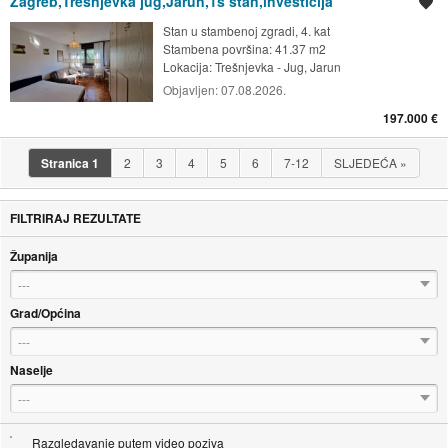
Zagreb,Trešnjevka jug,Jarun,1s stan,investicija
Spremi oglas
Stan u stambenoj zgradi, 4. kat
Stambena površina: 41.37 m2
Lokacija:
Trešnjevka - Jug, Jarun
Objavljen:
07.08.2026.
197.000 €
Stranica
1
2
3
4
5
6
7-12
SLJEDEĆA
»
FILTRIRAJ REZULTATE
Županija
---
Grad/Općina
---
Naselje
---
Razgledavanje putem video poziva