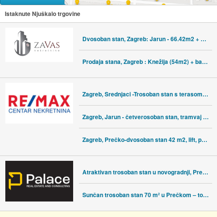
Istaknute Njuškalo trgovine
Dvosoban stan, Zagreb: Jarun - 66.42m2 + veliko spremište
Prodaja stana, Zagreb : Knežija (54m2) + balkon
Zagreb, Srednjaci -Trosoban stan s terasom i parkingom
Zagreb, Jarun - četverosoban stan, tramvaj zona, parking
Zagreb, Prečko-dvosoban stan 42 m2, lift, pogled
Atraktivan trosoban stan u novogradnji, Prečko, 106,71 m2
Sunčan trosoban stan 70 m² u Prečkom – top lokacija i povezanost