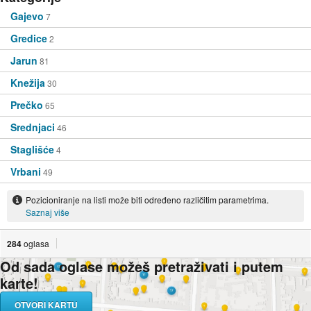
Gajevo
7
Gredice
2
Jarun
81
Knežija
30
Prečko
65
Srednjaci
46
Staglišće
4
Vrbani
49
Pozicioniranje na listi može biti određeno različitim parametrima.
Saznaj više
284
oglasa
Od sada oglase možeš pretraživati i putem
karte!
OTVORI KARTU