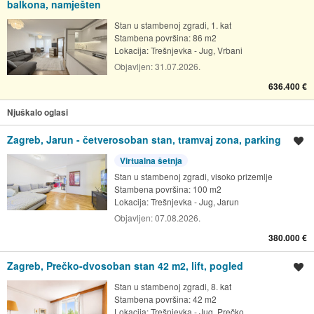
balkona, namješten
Stan u stambenoj zgradi, 1. kat
Stambena površina: 86 m2
Lokacija:
Trešnjevka - Jug, Vrbani
Objavljen:
31.07.2026.
636.400 €
Njuškalo oglasi
Zagreb, Jarun - četverosoban stan, tramvaj zona, parking
Spremi oglas
Virtualna šetnja
Stan u stambenoj zgradi, visoko prizemlje
Stambena površina: 100 m2
Lokacija:
Trešnjevka - Jug, Jarun
Objavljen:
07.08.2026.
380.000 €
Zagreb, Prečko-dvosoban stan 42 m2, lift, pogled
Spremi oglas
Stan u stambenoj zgradi, 8. kat
Stambena površina: 42 m2
Lokacija:
Trešnjevka - Jug, Prečko