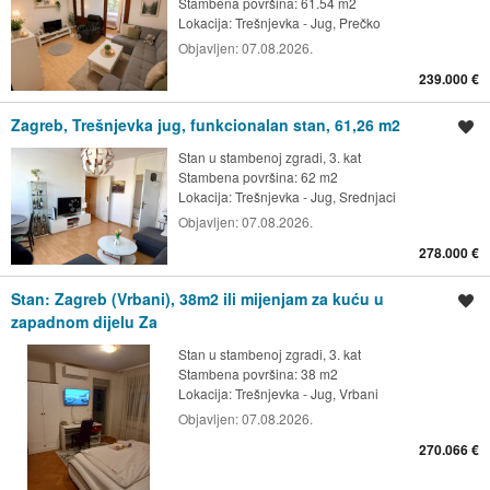
Stambena površina: 61.54 m2
Lokacija:
Trešnjevka - Jug, Prečko
Objavljen:
07.08.2026.
239.000 €
Zagreb, Trešnjevka jug, funkcionalan stan, 61,26 m2
Spremi oglas
Stan u stambenoj zgradi, 3. kat
Stambena površina: 62 m2
Lokacija:
Trešnjevka - Jug, Srednjaci
Objavljen:
07.08.2026.
278.000 €
Stan: Zagreb (Vrbani), 38m2 ili mijenjam za kuću u
Spremi oglas
zapadnom dijelu Za
Stan u stambenoj zgradi, 3. kat
Stambena površina: 38 m2
Lokacija:
Trešnjevka - Jug, Vrbani
Objavljen:
07.08.2026.
270.066 €