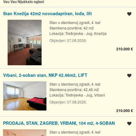
Vau Vau Njuškalo oglasi
Stan Knežija 42m2 novoadaptiran, lođa, lift
Spremi oglas
Stan u stambenoj zgradi, 4. kat
Stambena površina: 42 m2
Lokacija:
Trešnjevka - Jug, Knežija
Objavljen:
07.08.2026.
210.000 €
Vrbani, 2-soban stan, NKP 42.46m2, LIFT
Spremi oglas
Stan u stambenoj zgradi, 4. kat
Stambena površina: 42.46 m2
Lokacija:
Trešnjevka - Jug, Vrbani
Objavljen:
07.08.2026.
210.000 €
PRODAJA, STAN, ZAGREB, VRBANI, 104 m2, 4-SOBAN
Spremi oglas
Stan u stambenoj zgradi, 4. kat