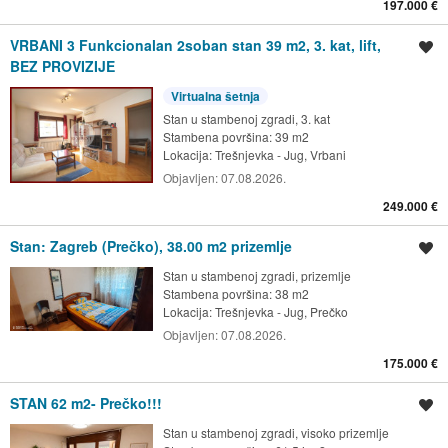
197.000 €
VRBANI 3 Funkcionalan 2soban stan 39 m2, 3. kat, lift,
Spremi oglas
BEZ PROVIZIJE
Virtualna šetnja
Stan u stambenoj zgradi, 3. kat
Stambena površina: 39 m2
Lokacija:
Trešnjevka - Jug, Vrbani
Objavljen:
07.08.2026.
249.000 €
Stan: Zagreb (Prečko), 38.00 m2 prizemlje
Spremi oglas
Stan u stambenoj zgradi, prizemlje
Stambena površina: 38 m2
Lokacija:
Trešnjevka - Jug, Prečko
Objavljen:
07.08.2026.
175.000 €
STAN 62 m2- Prečko!!!
Spremi oglas
Stan u stambenoj zgradi, visoko prizemlje