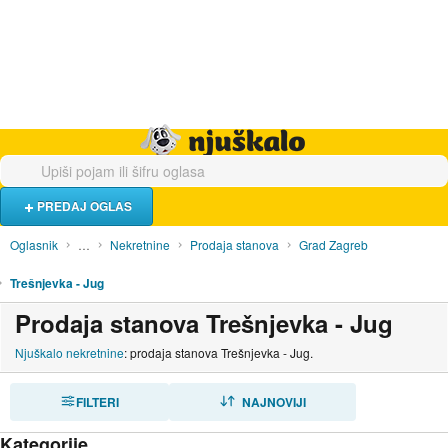
Hrana i piće
Turistički smještaj
Poslovi
Njuškalo naslovnica
PREDAJ OGLAS
Oglasnik
…
Nekretnine
Prodaja stanova
Grad Zagreb
Trešnjevka - Jug
Prodaja stanova Trešnjevka - Jug
Njuškalo nekretnine
: prodaja stanova Trešnjevka - Jug.
FILTERI
SORTIRAJ
NAJNOVIJI
Kategorije