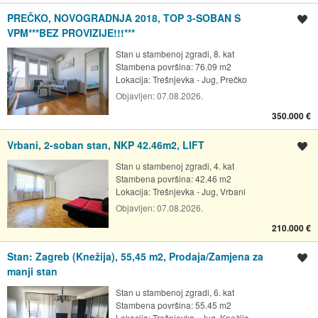
PREČKO, NOVOGRADNJA 2018, TOP 3-SOBAN S
Spremi oglas
VPM***BEZ PROVIZIJE!!!***
Stan u stambenoj zgradi, 8. kat
Stambena površina: 76.09 m2
Lokacija:
Trešnjevka - Jug, Prečko
Objavljen:
07.08.2026.
350.000 €
Vrbani, 2-soban stan, NKP 42.46m2, LIFT
Spremi oglas
Stan u stambenoj zgradi, 4. kat
Stambena površina: 42.46 m2
Lokacija:
Trešnjevka - Jug, Vrbani
Objavljen:
07.08.2026.
210.000 €
Stan: Zagreb (Knežija), 55,45 m2, Prodaja/Zamjena za
Spremi oglas
manji stan
Stan u stambenoj zgradi, 6. kat
Stambena površina: 55.45 m2
Lokacija:
Trešnjevka - Jug, Knežija