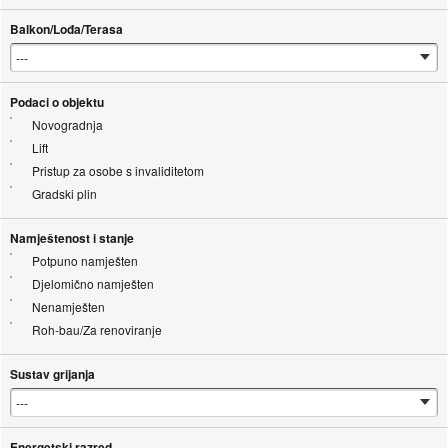
Balkon/Lođa/Terasa
Podaci o objektu
Novogradnja
Lift
Pristup za osobe s invaliditetom
Gradski plin
Namještenost i stanje
Potpuno namješten
Djelomično namješten
Nenamješten
Roh-bau/Za renoviranje
Sustav grijanja
Energetski razred