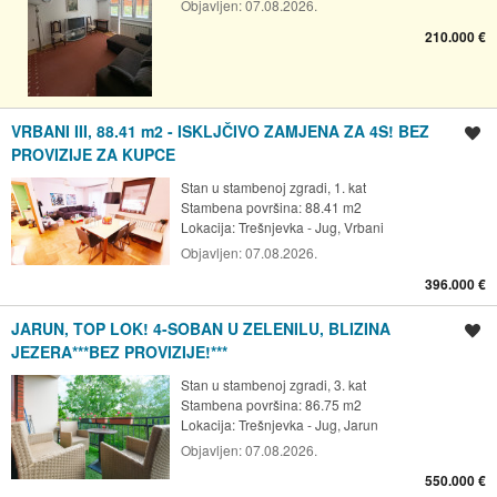
Objavljen:
07.08.2026.
210.000 €
VRBANI III, 88.41 m2 - ISKLJČIVO ZAMJENA ZA 4S! BEZ
Spremi oglas
PROVIZIJE ZA KUPCE
Stan u stambenoj zgradi, 1. kat
Stambena površina: 88.41 m2
Lokacija:
Trešnjevka - Jug, Vrbani
Objavljen:
07.08.2026.
396.000 €
JARUN, TOP LOK! 4-SOBAN U ZELENILU, BLIZINA
Spremi oglas
JEZERA***BEZ PROVIZIJE!***
Stan u stambenoj zgradi, 3. kat
Stambena površina: 86.75 m2
Lokacija:
Trešnjevka - Jug, Jarun
Objavljen:
07.08.2026.
550.000 €