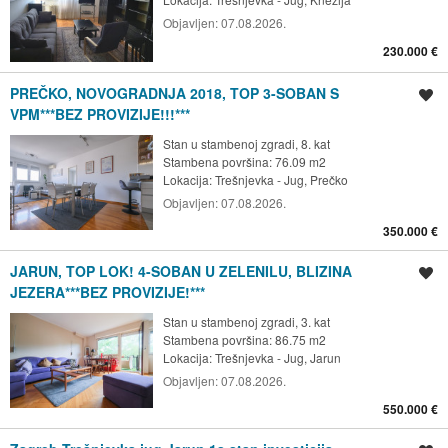
Objavljen:
07.08.2026.
230.000 €
PREČKO, NOVOGRADNJA 2018, TOP 3-SOBAN S
Spremi oglas
VPM***BEZ PROVIZIJE!!!***
Stan u stambenoj zgradi, 8. kat
Stambena površina: 76.09 m2
Lokacija:
Trešnjevka - Jug, Prečko
Objavljen:
07.08.2026.
350.000 €
JARUN, TOP LOK! 4-SOBAN U ZELENILU, BLIZINA
Spremi oglas
JEZERA***BEZ PROVIZIJE!***
Stan u stambenoj zgradi, 3. kat
Stambena površina: 86.75 m2
Lokacija:
Trešnjevka - Jug, Jarun
Objavljen:
07.08.2026.
550.000 €