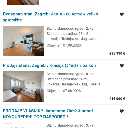
Dvosoban stan, Zagreb: Jarun - 66.42m2 + veliko
Spremi oglas
spremište
Stan u stambenoj zgradi, 2. kat
Stambena površina: 67 m2
Lokacija:
Trešnjevka - Jug, Jarun
Objavljen:
07.08.2026.
298.990 €
Prodaja stana, Zagreb : Knežija (54m2) + balkon
Spremi oglas
Stan u stambenoj zgradi, 8. kat
Stambena površina: 54 m2
Lokacija:
Trešnjevka - Jug, Knežija
Objavljen:
07.08.2026.
216.990 €
PRODAJE VLASNIK!! Jarun stan 70m2 3-sobni
Spremi oglas
NOVOUREĐEN! TOP RASPORED!!
Stan u stambenoj zgradi, 3. kat