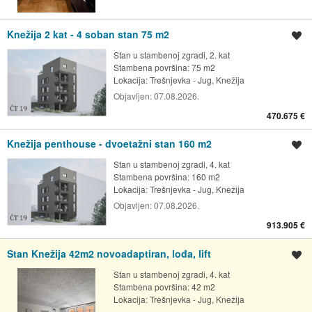
Knežija 2 kat - 4 soban stan 75 m2
Spremi oglas
Stan u stambenoj zgradi, 2. kat
Stambena površina: 75 m2
Lokacija:
Trešnjevka - Jug, Knežija
Objavljen:
07.08.2026.
470.675 €
Knežija penthouse - dvoetažni stan 160 m2
Spremi oglas
Stan u stambenoj zgradi, 4. kat
Stambena površina: 160 m2
Lokacija:
Trešnjevka - Jug, Knežija
Objavljen:
07.08.2026.
913.905 €
Stan Knežija 42m2 novoadaptiran, lođa, lift
Spremi oglas
Stan u stambenoj zgradi, 4. kat
Stambena površina: 42 m2
Lokacija:
Trešnjevka - Jug, Knežija