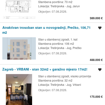
Stambena površina: 70 m2
Lokacija:
Trešnjevka - Jug, Jarun
Objavljen:
07.08.2026.
389.000 €
Atraktivan trosoban stan u novogradnji, Prečko, 106,71
Spremi oglas
m2
Stan u stambenoj zgradi, 1. kat
Stambena površina: 106 m2
Lokacija:
Trešnjevka - Jug, Prečko
Objavljen:
07.08.2026.
488.000 €
Zagreb - VRBANI - stan 32m2 + garažno mjesto 17m2!
Spremi oglas
Stan u stambenoj zgradi, visoko prizemlje
Stambena površina: 32 m2
Lokacija:
Trešnjevka - Jug, Vrbani
Objavljen:
07.08.2026.
175.000 €