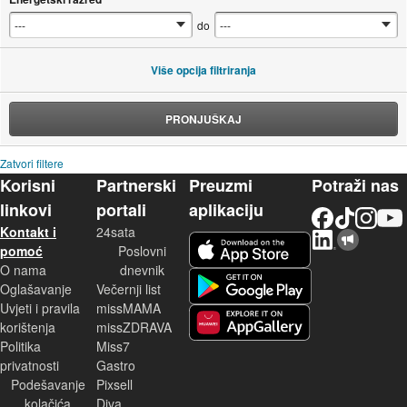
do
Više opcija filtriranja
PRONJUŠKAJ
Zatvori filtere
Korisni
Partnerski
Preuzmi
Potraži nas
linkovi
portali
aplikaciju
Facebook
TikTok
Instagram
YouTu
Kontakt i
24sata
LinkedIn
Njuškalo blog
iOS aplikacija
pomoć
Poslovni
O nama
dnevnik
Android aplikacija
Oglašavanje
Večernji list
Uvjeti i pravila
missMAMA
korištenja
missZDRAVA
Huawei aplikacija
Politika
Miss7
privatnosti
Gastro
Podešavanje
Pixsell
kolačića
Diva