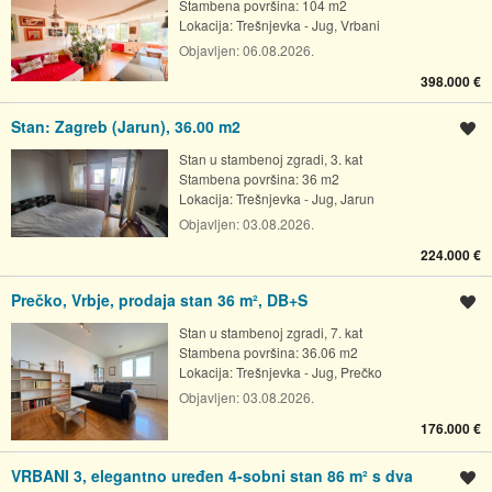
Stambena površina: 104 m2
Lokacija:
Trešnjevka - Jug, Vrbani
Objavljen:
06.08.2026.
398.000 €
Stan: Zagreb (Jarun), 36.00 m2
Spremi oglas
Stan u stambenoj zgradi, 3. kat
Stambena površina: 36 m2
Lokacija:
Trešnjevka - Jug, Jarun
Objavljen:
03.08.2026.
224.000 €
Prečko, Vrbje, prodaja stan 36 m², DB+S
Spremi oglas
Stan u stambenoj zgradi, 7. kat
Stambena površina: 36.06 m2
Lokacija:
Trešnjevka - Jug, Prečko
Objavljen:
03.08.2026.
176.000 €
VRBANI 3, elegantno uređen 4-sobni stan 86 m² s dva
Spremi oglas