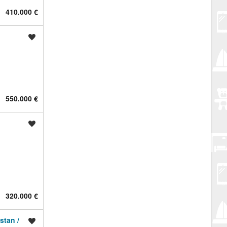
410.000 €
Spremi oglas
550.000 €
Spremi oglas
320.000 €
stan /
Spremi oglas