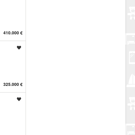
410.000 €
Spremi oglas
325.000 €
Spremi oglas