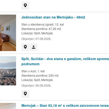
Prikaži na mapi
Jednosoban stan na Mertojaku - 48m2
Stan u stambenoj zgradi, 12. kat
Stambena površina: 47.26 m2
Lokacija:
Split, Mertojak
Objavljen:
07.08.2026.
Prikaži na mapi
Korisnik nije trgovac
Split, Sućidar - dva stana s garažom, velikom spremo
podrumom
Stan u kući, 1. kat
Stambena površina: 230 m2
Lokacija:
Split, Mertojak
Objavljen:
06.08.2026.
Prikaži na mapi
Mertojak – Stan 93,18 m² s velikom zatvorenom tera