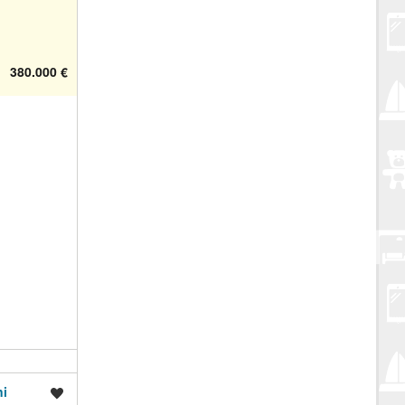
380.000 €
ni
Spremi oglas