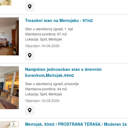
Prikaži na mapi
Trosobni stan na Mertojaku - 97m2
Stan u stambenoj zgradi, 1. kat
Stambena površina: 97 m2
Lokacija:
Split, Mertojak
Objavljen:
04.08.2026.
Prikaži na mapi
Namješten jednosoban stan s dnevnim
boravkom,Mertojak,44m2
Stan u stambenoj zgradi, prizemlje
Stambena površina: 44 m2
Lokacija:
Split, Mertojak
Objavljen:
04.08.2026.
Prikaži na mapi
Mertojak, 93m2 / PROSTRANA TERASA / Moderan 2s 