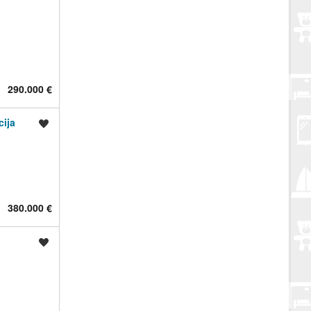
290.000 €
cija
Spremi oglas
380.000 €
Spremi oglas