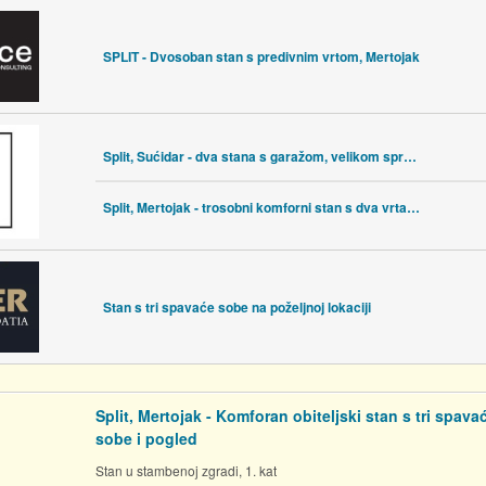
SPLIT - Dvosoban stan s predivnim vrtom, Mertojak
Split, Sućidar - dva stana s garažom, velikom spremom i podrumom
Split, Mertojak - trosobni komforni stan s dva vrta, prizemlje
Stan s tri spavaće sobe na poželjnoj lokaciji
Split, Mertojak - Komforan obiteljski stan s tri spava
sobe i pogled
Stan u stambenoj zgradi, 1. kat