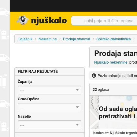
Njuškalo naslovnica
Oglasnik
Nekretnine
Prodaja stanova
Splitsko-dalmatinska
Prodaja sta
Njuškalo nekretnine
: pro
FILTRIRAJ REZULTATE
Pozicioniranje na listi 
Županija
22
oglasa
---
Grad/Općina
Od sada ogl
---
pretraživati 
Naselje
---
Istaknute Njuškalo trgovi