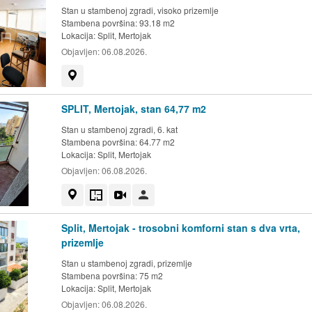
Stan u stambenoj zgradi, visoko prizemlje
Stambena površina: 93.18 m2
Lokacija:
Split, Mertojak
Objavljen:
06.08.2026.
Prikaži na mapi
SPLIT, Mertojak, stan 64,77 m2
Stan u stambenoj zgradi, 6. kat
Stambena površina: 64.77 m2
Lokacija:
Split, Mertojak
Objavljen:
06.08.2026.
Prikaži na mapi
Tlocrt
Video
Korisnik nije trgovac
Split, Mertojak - trosobni komforni stan s dva vrta,
prizemlje
Stan u stambenoj zgradi, prizemlje
Stambena površina: 75 m2
Lokacija:
Split, Mertojak
Objavljen:
06.08.2026.