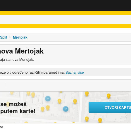
Split
Mertojak
nova Mertojak
daja stanova Mertojak.
može biti određeno različitim parametrima.
Saznaj više
ase možeš
OTVORI KART
i putem karte!
ne