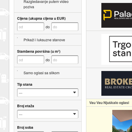
Razgledavanje putem video
poziva
Cijena (ukupna cijena u EUR)
do
Prikaži i luksuzne stanove
Stambena površina (u m²)
do
Samo oglasi sa slikom
Tip stana
Vau Vau Njuškalo oglasi
Broj etaža
Broj soba