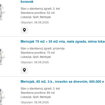
boravak
Stan u stambenoj zgradi, 3. kat
Stambena površina: 52 m2
Lokacija:
Split, Mertojak
Objavljen:
08.08.2026.
Prikaži na mapi
Mertojak 75 m2 + 35 m2 vrta, mala zgrada, mirna loka
Stan u stambenoj zgradi, prizemlje
Stambena površina: 75 m2
Lokacija:
Split, Mertojak
Objavljen:
08.08.2026.
Prikaži na mapi
Mertojak, 85 m2, 3.k., trosobn sa dnevnim, 400.000 e
Stan u stambenoj zgradi, 3. kat
Stambena površina: 85 m2
Lokacija:
Split, Mertojak
Objavljen:
08.08.2026.