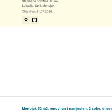
Stambena površina: 83 m2
Lokacija:
Split, Mertojak
Objavljen:
21.07.2026.
Prikaži na mapi
Tlocrt
Mertojak 52 m2, renoviran i namjesten, 2 sobe, dnev