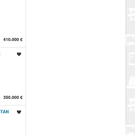
410.000 €
m
Spremi oglas
350.000 €
STAN
Spremi oglas