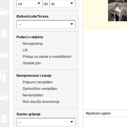
do
Balkon/Lođa/Terasa
Podaci o objektu
Novogradnja
Lift
Pristup za osobe s invaliditetom
Gradski plin
Namještenost i stanje
Potpuno namješten
Djelomično namješten
Nenamješten
Roh-bau/Za renoviranje
Njuškalo oglasi
Sustav grijanja