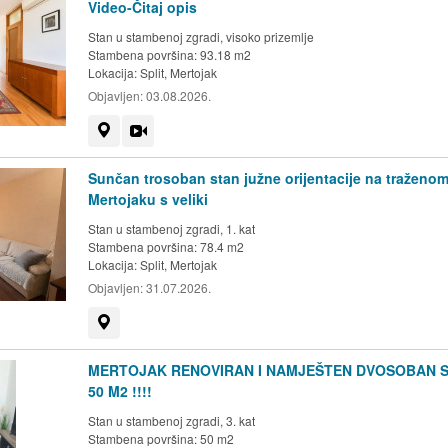
Video-Čitaj opis
Stan u stambenoj zgradi, visoko prizemlje
Stambena površina: 93.18 m2
Lokacija:
Split, Mertojak
Objavljen:
03.08.2026.
Prikaži na mapi
Video
Sunčan trosoban stan južne orijentacije na traženo
Mertojaku s veliki
Stan u stambenoj zgradi, 1. kat
Stambena površina: 78.4 m2
Lokacija:
Split, Mertojak
Objavljen:
31.07.2026.
Prikaži na mapi
MERTOJAK RENOVIRAN I NAMJEŠTEN DVOSOBAN 
50 M2 !!!!
Stan u stambenoj zgradi, 3. kat
Stambena površina: 50 m2