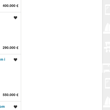
400.000 €
Spremi oglas
290.000 €
m i
Spremi oglas
550.000 €
som
Spremi oglas