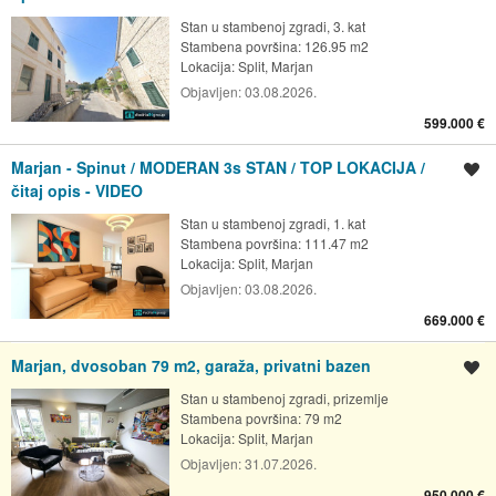
Stan u stambenoj zgradi, 3. kat
Stambena površina: 126.95 m2
Lokacija:
Split, Marjan
Objavljen:
03.08.2026.
599.000 €
Marjan - Spinut / MODERAN 3s STAN / TOP LOKACIJA /
Spremi oglas
čitaj opis - VIDEO
Stan u stambenoj zgradi, 1. kat
Stambena površina: 111.47 m2
Lokacija:
Split, Marjan
Objavljen:
03.08.2026.
669.000 €
Marjan, dvosoban 79 m2, garaža, privatni bazen
Spremi oglas
Stan u stambenoj zgradi, prizemlje
Stambena površina: 79 m2
Lokacija:
Split, Marjan
Objavljen:
31.07.2026.
950.000 €