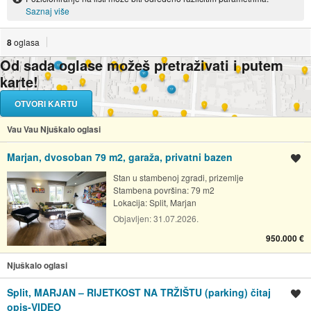
Saznaj više
8
oglasa
Od sada oglase možeš pretraživati i putem
karte!
OTVORI KARTU
Vau Vau Njuškalo oglasi
Marjan, dvosoban 79 m2, garaža, privatni bazen
Spremi oglas
Stan u stambenoj zgradi, prizemlje
Stambena površina: 79 m2
Lokacija:
Split, Marjan
Objavljen:
31.07.2026.
950.000 €
Njuškalo oglasi
Split, MARJAN – RIJETKOST NA TRŽIŠTU (parking) čitaj
Spremi oglas
opis-VIDEO