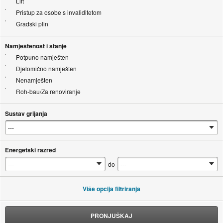
Lift
Pristup za osobe s invaliditetom
Gradski plin
Namještenost i stanje
Potpuno namješten
Djelomično namješten
Nenamješten
Roh-bau/Za renoviranje
Sustav grijanja
Energetski razred
do
Više opcija filtriranja
PRONJUŠKAJ