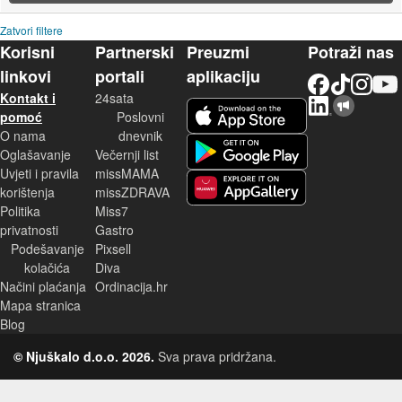
Zatvori filtere
Korisni
Partnerski
Preuzmi
Potraži nas
linkovi
portali
aplikaciju
Facebook
TikTok
Instagram
YouTu
Kontakt i
24sata
LinkedIn
Njuškalo blog
iOS aplikacija
pomoć
Poslovni
O nama
dnevnik
Android aplikacija
Oglašavanje
Večernji list
Uvjeti i pravila
missMAMA
korištenja
missZDRAVA
Huawei aplikacija
Politika
Miss7
privatnosti
Gastro
Podešavanje
Pixsell
kolačića
Diva
Načini plaćanja
Ordinacija.hr
Mapa stranica
Blog
© Njuškalo d.o.o. 2026.
Sva prava pridržana.