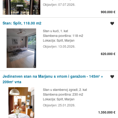
Objavljen:
07.07.2026.
900.000 €
Stan: Split, 118.00 m2
Spremi oglas
Stan u kući, 1. kat
Stambena površina: 118 m2
Lokacija:
Split, Marjan
Objavljen:
13.05.2026.
620.000 €
Jedinstven stan na Marjanu s vrtom i garažom - 145m² +
Spremi oglas
209m² vrta
Stan u stambenoj zgradi, 2. kat
Stambena površina: 230 m2
Lokacija:
Split, Marjan
Objavljen:
25.01.2026.
1.350.000 €