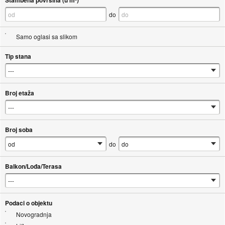
Stambena površina (u m²)
do
Samo oglasi sa slikom
Tip stana
Broj etaža
Broj soba
do
Balkon/Lođa/Terasa
Podaci o objektu
Novogradnja