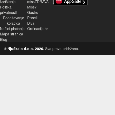
korištenja
missZDRAVA
Huawei aplikacija
Politika
Miss7
privatnosti
Gastro
Podešavanje
Pixsell
kolačića
Diva
Načini plaćanja
Ordinacija.hr
Mapa stranica
Blog
© Njuškalo d.o.o. 2026.
Sva prava pridržana.