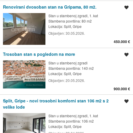
Renovirani dvosoban stan na Gripama, 80 m2.
Spremi oglas
Stan u stambenoj zgradi, 1. kat
Stambena površina: 80 m2
Lokacija:
Split, Gripe
Objavljen:
30.05.2026.
450.000 €
Trosoban stan s pogledom na more
Spremi oglas
Stan u stambenoj zgradi
Stambena površina: 140 m2
Lokacija:
Split, Gripe
Objavljen:
20.05.2026.
900.000 €
Split, Gripe - novi trosobni komforni stan 106 m2 s 2
Spremi oglas
velike lođe
Stan u stambenoj zgradi, 1. kat
Stambena površina: 106 m2
Lokacija:
Split, Gripe