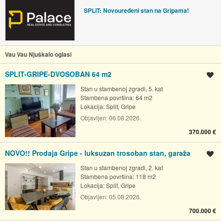
SPLIT: Novouređeni stan na Gripama!
Vau Vau Njuškalo oglasi
SPLIT-GRIPE-DVOSOBAN 64 m2
Spremi oglas
Stan u stambenoj zgradi, 5. kat
Stambena površina: 64 m2
Lokacija:
Split, Gripe
Objavljen:
06.08.2026.
370.000 €
NOVO!! Prodaja Gripe - luksuzan trosoban stan, garaža
Spremi oglas
Stan u stambenoj zgradi, 2. kat
Stambena površina: 118 m2
Lokacija:
Split, Gripe
Objavljen:
05.08.2026.
700.000 €