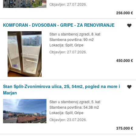
Objavljen:
27.07.2026.
256.000 €
KOMFORAN - DVOSOBAN - GRIPE - ZA RENOVIRANJE
Spremi oglas
Stan u stambenoj zgradi, 8. kat
Stambena površina: 90 m2
Lokacija:
Split, Gripe
Objavljen:
27.07.2026.
450.000 €
Stan Split-Zvonimirova ulica, 2S, 54m2, pogled na more i
Spremi oglas
Marjan
Stan u stambenoj zgradi, 5. kat
Stambena površina: 54.38 m2
Lokacija:
Split, Gripe
Objavljen:
23.07.2026.
375.000 €