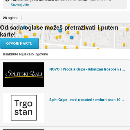
Saznaj više
28
oglasa
Od sada oglase možeš pretraživati i putem
karte!
OTVORI KARTU
Istaknute Njuškalo trgovine
NOVO!! Prodaja Gripe - luksuzan trosoban stan, garaža
Split, Gripe - novi trosobni komforni stan 106 m2 s 2 velike lođe