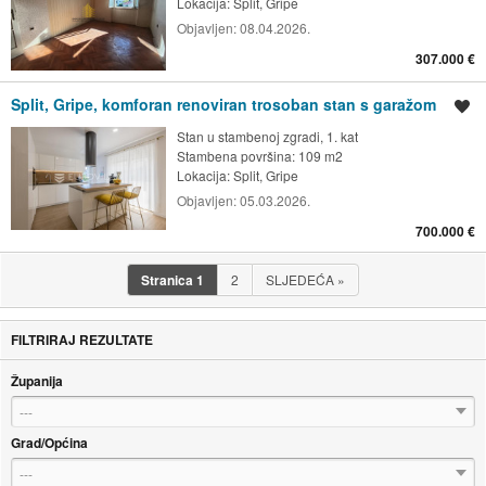
Lokacija:
Split, Gripe
Objavljen:
08.04.2026.
307.000 €
Split, Gripe, komforan renoviran trosoban stan s garažom
Spremi oglas
Stan u stambenoj zgradi, 1. kat
Stambena površina: 109 m2
Lokacija:
Split, Gripe
Objavljen:
05.03.2026.
700.000 €
Stranica
1
2
SLJEDEĆA
»
FILTRIRAJ REZULTATE
Županija
---
Grad/Općina
---