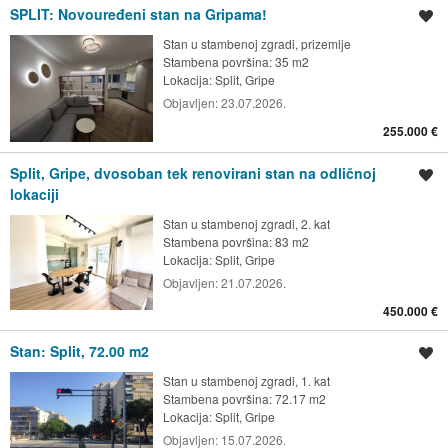
SPLIT: Novouređeni stan na Gripama!
Spremi oglas
Stan u stambenoj zgradi, prizemlje
Stambena površina: 35 m2
Lokacija:
Split, Gripe
Objavljen:
23.07.2026.
255.000 €
Split, Gripe, dvosoban tek renovirani stan na odličnoj
Spremi oglas
lokaciji
Stan u stambenoj zgradi, 2. kat
Stambena površina: 83 m2
Lokacija:
Split, Gripe
Objavljen:
21.07.2026.
450.000 €
Stan: Split, 72.00 m2
Spremi oglas
Stan u stambenoj zgradi, 1. kat
Stambena površina: 72.17 m2
Lokacija:
Split, Gripe
Objavljen:
15.07.2026.