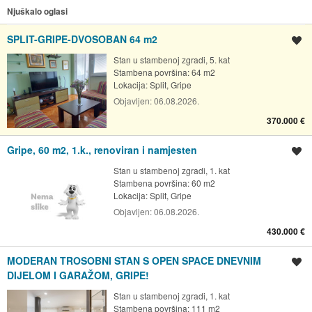
Njuškalo oglasi
SPLIT-GRIPE-DVOSOBAN 64 m2
Spremi oglas
Stan u stambenoj zgradi, 5. kat
Stambena površina: 64 m2
Lokacija:
Split, Gripe
Objavljen:
06.08.2026.
370.000 €
Gripe, 60 m2, 1.k., renoviran i namjesten
Spremi oglas
Stan u stambenoj zgradi, 1. kat
Stambena površina: 60 m2
Lokacija:
Split, Gripe
Objavljen:
06.08.2026.
430.000 €
MODERAN TROSOBNI STAN S OPEN SPACE DNEVNIM
Spremi oglas
DIJELOM I GARAŽOM, GRIPE!
Stan u stambenoj zgradi, 1. kat
Stambena površina: 111 m2