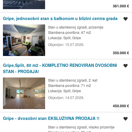
361.000 €
Gripe, jednosobni stan s balkonom u blizini centra grada
Spremi oglas
Stan u stambenoj zgradi, prizemlje
Stambena površina: 47 m2
Lokacija:
Split, Gripe
Objavljen:
15.07.2026.
350.000 €
Gripe,Split, 80 m2 - KOMPLETNO RENOVIRAN DVOSOBNI
Spremi oglas
STAN - PRODAJA!
Stan u stambenoj zgradi, 2. kat
Stambena površina: 71 m2
Lokacija:
Split, Gripe
Objavljen:
14.07.2026.
450.000 €
Gripe - dvosobni stan EKSLUZIVNA PRODAJA !!
Spremi oglas
Stan u stambenoj zgradi, visoko prizemlje