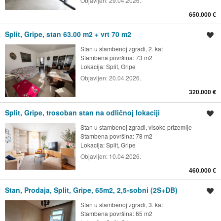
Objavljen:
29.04.2026.
650.000 €
Split, Gripe, stan 63.00 m2 + vrt 70 m2
Spremi oglas
Stan u stambenoj zgradi, 2. kat
Stambena površina: 73 m2
Lokacija:
Split, Gripe
Objavljen:
20.04.2026.
320.000 €
Split, Gripe, trosoban stan na odličnoj lokaciji
Spremi oglas
Stan u stambenoj zgradi, visoko prizemlje
Stambena površina: 78 m2
Lokacija:
Split, Gripe
Objavljen:
10.04.2026.
460.000 €
Stan, Prodaja, Split, Gripe, 65m2, 2,5-sobni (2S+DB)
Spremi oglas
Stan u stambenoj zgradi, 3. kat
Stambena površina: 65 m2