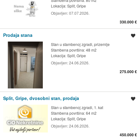
Stambena površina: 80 m2
Lokacija:
Split, Gripe
Objavljen:
07.07.2026.
330.000 €
Prodaja stana
Spremi oglas
Stan u stambenoj zgradi, prizemlje
Stambena površina: 48 m2
Lokacija:
Split, Gripe
Objavljen:
24.06.2026.
275.000 €
Split, Gripe, dvosobni stan, prodaja
Spremi oglas
Stan u stambenoj zgradi, 1. kat
Stambena površina: 64 m2
Lokacija:
Split, Gripe
Objavljen:
24.06.2026.
450.000 €