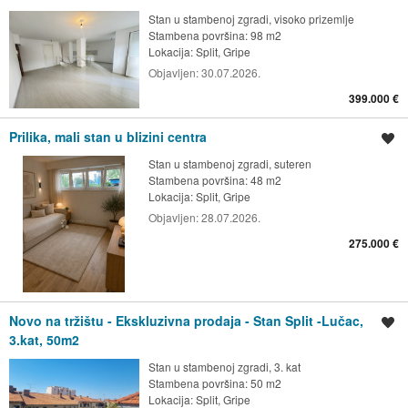
Stan u stambenoj zgradi, visoko prizemlje
Stambena površina: 98 m2
Lokacija:
Split, Gripe
Objavljen:
30.07.2026.
399.000 €
Prilika, mali stan u blizini centra
Spremi oglas
Stan u stambenoj zgradi, suteren
Stambena površina: 48 m2
Lokacija:
Split, Gripe
Objavljen:
28.07.2026.
275.000 €
Novo na tržištu - Ekskluzivna prodaja - Stan Split -Lučac,
Spremi oglas
3.kat, 50m2
Stan u stambenoj zgradi, 3. kat
Stambena površina: 50 m2
Lokacija:
Split, Gripe