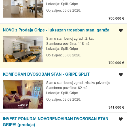
Lokacija:
Split, Gripe
Objavljen:
06.08.2026.
700.000 €
NOVO!! Prodaja Gripe - luksuzan trosoban stan, garaža
Spremi oglas
Stan u stambenoj zgradi, 2. kat
Stambena površina: 118 m2
Lokacija:
Split, Gripe
Objavljen:
05.08.2026.
700.000 €
KOMFORAN DVOSOBAN STAN - GRIPE SPLIT
Spremi oglas
Stan u stambenoj zgradi, visoko prizemlje
Stambena površina: 62 m2
Lokacija:
Split, Gripe
Objavljen:
03.08.2026.
341.000 €
INVEST PONUDA! NOVORENOVIRAN DVOSOBAN STAN
Spremi oglas
GRIPE! (prodaja)