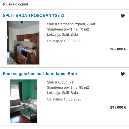
Njuškalo oglasi
SPLIT-BRDA-TROSOBAN 70 m2
Spremi oglas
Stan u stambenoj zgradi, 2. kat
Stambena površina: 70 m2
Lokacija:
Split, Brda
Objavljen:
10.08.2026.
265.000 €
Stan sa garažom na 1.katu kuće, Brda
Spremi oglas
Stan u kući, 1. kat
Stambena površina: 85 m2
Lokacija:
Split, Brda
Objavljen:
10.08.2026.
295.000 €