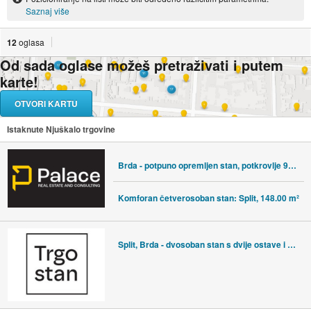
Saznaj više
12
oglasa
Od sada oglase možeš pretraživati i putem
karte!
OTVORI KARTU
Istaknute Njuškalo trgovine
Brda - potpuno opremljen stan, potkrovlje 99m2
Komforan četverosoban stan: Split, 148.00 m²
Split, Brda - dvosoban stan s dvije ostave i vrtom