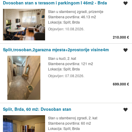
Dvosoban stan s terasom i parkingom I 46m2 - Brda
Spremi oglas
Stan u stambenoj zgradi, prizemlje
Stambena površina: 46.13 m2
Lokacija:
Split, Brda
Objavljen:
10.08.2026.
210.000 €
Split,trosoban,2garazna mjesta+2prostorije visine4m
Spremi oglas
Stan u kući, 2. kat
Stambena površina: 121 m2
Lokacija:
Split, Brda
Objavljen:
07.08.2026.
699.000 €
Split, Brda, 60 m2: Dvosoban stan
Spremi oglas
Stan u stambenoj zgradi, 2. kat
Stambena površina: 60 m2
Lokacija:
Split, Brda