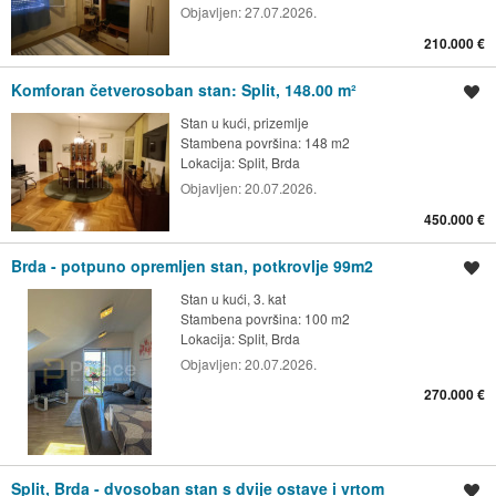
Objavljen:
27.07.2026.
210.000 €
Komforan četverosoban stan: Split, 148.00 m²
Spremi oglas
Stan u kući, prizemlje
Stambena površina: 148 m2
Lokacija:
Split, Brda
Objavljen:
20.07.2026.
450.000 €
Brda - potpuno opremljen stan, potkrovlje 99m2
Spremi oglas
Stan u kući, 3. kat
Stambena površina: 100 m2
Lokacija:
Split, Brda
Objavljen:
20.07.2026.
270.000 €
Split, Brda - dvosoban stan s dvije ostave i vrtom
Spremi oglas