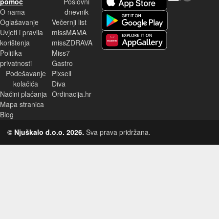
pomoć
Poslovni
O nama
dnevnik
Android aplikacija
Oglašavanje
Večernji list
Uvjeti i pravila
missMAMA
korištenja
missZDRAVA
Huawei aplikacija
Politika
Miss7
privatnosti
Gastro
Podešavanje
Pixsell
kolačića
Diva
Načini plaćanja
Ordinacija.hr
Mapa stranica
Blog
© Njuškalo d.o.o. 2026.
Sva prava pridržana.