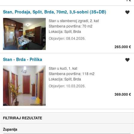
Stan, Prodaja, Split, Brda, 70m2, 3,5-sobni (3S+DB)
Spremi oglas
Stan u stambenoj zgradi, 2. kat
Stambena površina: 70 m2
Lokacija:
Split, Brda
Objavljen:
08.04.2026.
265.000 €
Stan - Brda - Prilika
Spremi oglas
Stan u kući, 1. kat
Stambena površina: 118 m2
Lokacija:
Split, Brda
Objavljen:
10.03.2026.
369.000 €
FILTRIRAJ REZULTATE
Županija