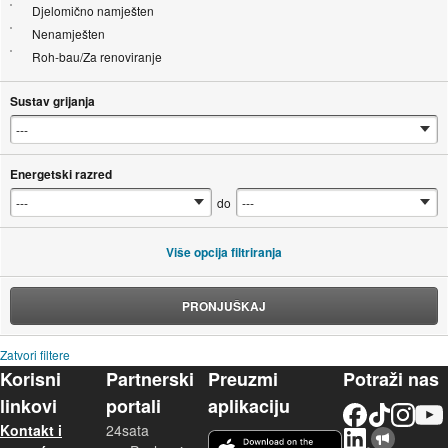
Djelomično namješten
Nenamješten
Roh-bau/Za renoviranje
Sustav grijanja
Energetski razred
do
Više opcija filtriranja
PRONJUŠKAJ
Zatvori filtere
Korisni
Partnerski
Preuzmi
Potraži nas
linkovi
portali
aplikaciju
Facebook
TikTok
Instagram
YouTu
Kontakt i
24sata
LinkedIn
Njuškalo blog
iOS aplikacija