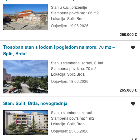
Stan u kući, prizemlje
Stambena površina: 106 m2
Lokacija:
Split, Brda
Objavljen:
19.06.2026.
250.000 €
Trosoban stan s lođom i pogledom na more, 70 m2 –
Spremi oglas
Split, Brda!
Stan u stambenoj zgradi, 2. kat
Stambena površina: 70 m2
Lokacija:
Split, Brda
Objavljen:
18.06.2026.
265.000 €
Stan: Split, Brda, novogradnja
Spremi oglas
Stan u stambenoj zgradi
Stambena površina: 1 m2
Lokacija:
Split, Brda
Objavljen:
25.05.2026.
1 €