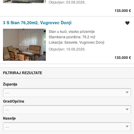
Objavljen:
03.08.2026.
135.000 €
3 S Stan 76,20m2, Vugrovec Donji
Spremi oglas
Stan u kući, visoko prizemlje
Stambena površina: 76.2 m2
Lokacija:
Sesvete, Vugrovec Donji
Objavljen:
19.06.2026.
135.000 €
FILTRIRAJ REZULTATE
Županija
---
Grad/Općina
---
Naselje
---