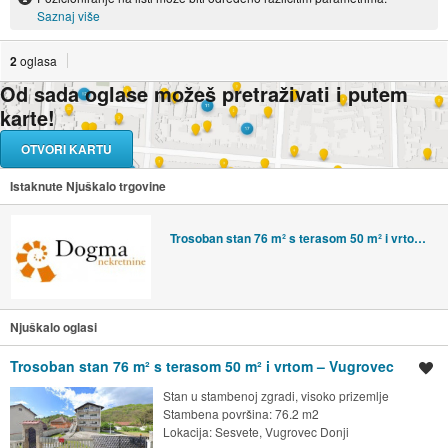
Saznaj više
2
oglasa
Od sada oglase možeš pretraživati i putem
karte!
OTVORI KARTU
Istaknute Njuškalo trgovine
Trosoban stan 76 m² s terasom 50 m² i vrtom – Vugrovec
Njuškalo oglasi
Trosoban stan 76 m² s terasom 50 m² i vrtom – Vugrovec
Spremi oglas
Stan u stambenoj zgradi, visoko prizemlje
Stambena površina: 76.2 m2
Lokacija:
Sesvete, Vugrovec Donji