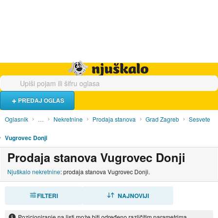
Hrana i piće
Turistički smještaj
Poslovi
Njuškalo naslovnica
PREDAJ OGLAS
Oglasnik
…
Nekretnine
Prodaja stanova
Grad Zagreb
Sesvete
Vugrovec Donji
Prodaja stanova Vugrovec Donji
Njuškalo nekretnine
: prodaja stanova Vugrovec Donji.
FILTERI
SORTIRAJ
NAJNOVIJI
Pozicioniranje na listi može biti određeno različitim parametrima.