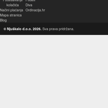
kolačića
Diva
Načini plaćanja
Ordinacija.hr
Mapa stranica
Blog
© Njuškalo d.o.o. 2026.
Sva prava pridržana.