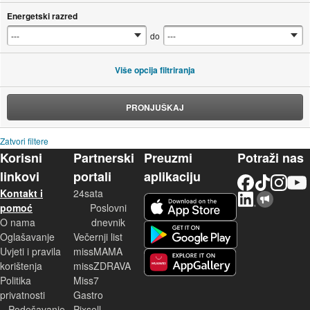
Energetski razred
do
Više opcija filtriranja
PRONJUŠKAJ
Zatvori filtere
Korisni
Partnerski
Preuzmi
Potraži nas
linkovi
portali
aplikaciju
Facebook
TikTok
Instagram
YouTu
Kontakt i
24sata
LinkedIn
Njuškalo blog
iOS aplikacija
pomoć
Poslovni
O nama
dnevnik
Android aplikacija
Oglašavanje
Večernji list
Uvjeti i pravila
missMAMA
korištenja
missZDRAVA
Huawei aplikacija
Politika
Miss7
privatnosti
Gastro
Podešavanje
Pixsell