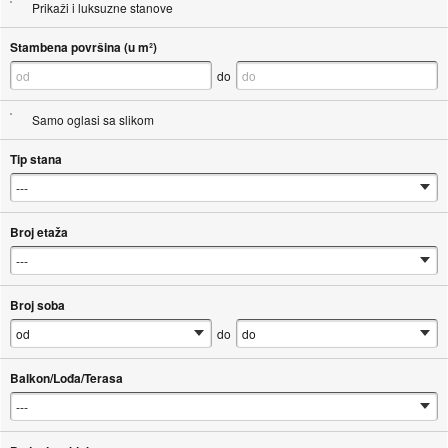
Prikaži i luksuzne stanove
Stambena površina (u m²)
do
Samo oglasi sa slikom
Tip stana
Broj etaža
Broj soba
do
Balkon/Lođa/Terasa