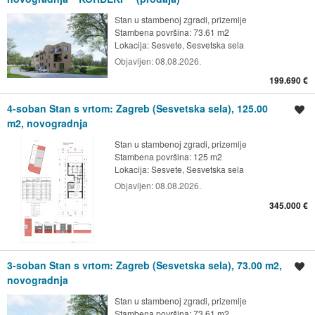
Stan u stambenoj zgradi, prizemlje
Stambena površina: 73.61 m2
Lokacija:
Sesvete, Sesvetska sela
Objavljen:
08.08.2026.
199.690 €
4-soban Stan s vrtom: Zagreb (Sesvetska sela), 125.00
Spremi oglas
m2, novogradnja
Stan u stambenoj zgradi, prizemlje
Stambena površina: 125 m2
Lokacija:
Sesvete, Sesvetska sela
Objavljen:
08.08.2026.
345.000 €
3-soban Stan s vrtom: Zagreb (Sesvetska sela), 73.00 m2,
Spremi oglas
novogradnja
Stan u stambenoj zgradi, prizemlje
Stambena površina: 73.61 m2