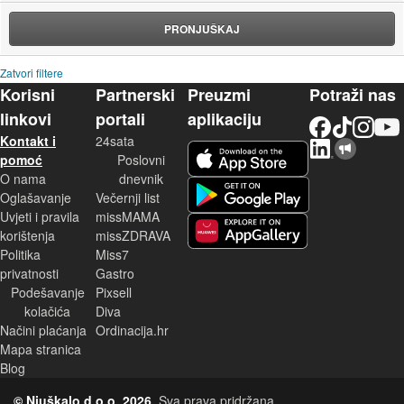
PRONJUŠKAJ
Zatvori filtere
Korisni
Partnerski
Preuzmi
Potraži nas
linkovi
portali
aplikaciju
Facebook
TikTok
Instagram
YouTu
Kontakt i
24sata
LinkedIn
Njuškalo blog
iOS aplikacija
pomoć
Poslovni
O nama
dnevnik
Android aplikacija
Oglašavanje
Večernji list
Uvjeti i pravila
missMAMA
korištenja
missZDRAVA
Huawei aplikacija
Politika
Miss7
privatnosti
Gastro
Podešavanje
Pixsell
kolačića
Diva
Načini plaćanja
Ordinacija.hr
Mapa stranica
Blog
© Njuškalo d.o.o. 2026.
Sva prava pridržana.