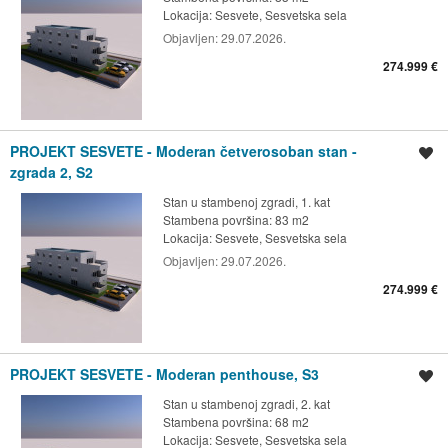
Lokacija:
Sesvete, Sesvetska sela
Objavljen:
29.07.2026.
274.999 €
PROJEKT SESVETE - Moderan četverosoban stan -
Spremi oglas
zgrada 2, S2
Stan u stambenoj zgradi, 1. kat
Stambena površina: 83 m2
Lokacija:
Sesvete, Sesvetska sela
Objavljen:
29.07.2026.
274.999 €
PROJEKT SESVETE - Moderan penthouse, S3
Spremi oglas
Stan u stambenoj zgradi, 2. kat
Stambena površina: 68 m2
Lokacija:
Sesvete, Sesvetska sela