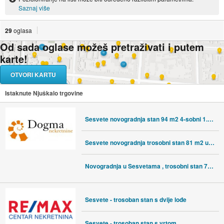
Saznaj više
29
oglasa
Od sada oglase možeš pretraživati i putem
karte!
OTVORI KARTU
Istaknute Njuškalo trgovine
Sesvete novogradnja stan 94 m2 4-sobni 1.vi kat
Sesvete novogradnja trosobni stan 81 m2 u prizemlju
Novogradnja u Sesvetama , trosobni stan 78m2 na 3.ćem katu
Sesvete - trosoban stan s dvije lođe
Sesvete - trosoban stan s vrtom