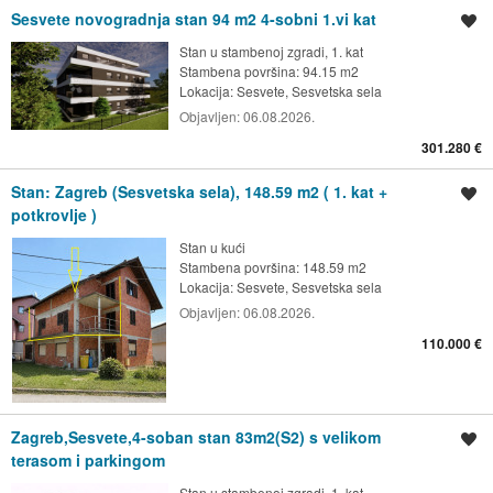
Sesvete novogradnja stan 94 m2 4-sobni 1.vi kat
Spremi oglas
Stan u stambenoj zgradi, 1. kat
Stambena površina: 94.15 m2
Lokacija:
Sesvete, Sesvetska sela
Objavljen:
06.08.2026.
301.280 €
Stan: Zagreb (Sesvetska sela), 148.59 m2 ( 1. kat +
Spremi oglas
potkrovlje )
Stan u kući
Stambena površina: 148.59 m2
Lokacija:
Sesvete, Sesvetska sela
Objavljen:
06.08.2026.
110.000 €
Zagreb,Sesvete,4-soban stan 83m2(S2) s velikom
Spremi oglas
terasom i parkingom
Stan u stambenoj zgradi, 1. kat