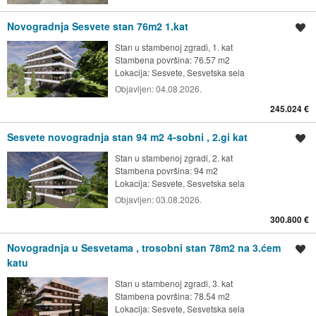
Novogradnja Sesvete stan 76m2 1.kat
Spremi oglas
Stan u stambenoj zgradi, 1. kat
Stambena površina: 76.57 m2
Lokacija:
Sesvete, Sesvetska sela
Objavljen:
04.08.2026.
245.024 €
Sesvete novogradnja stan 94 m2 4-sobni , 2.gi kat
Spremi oglas
Stan u stambenoj zgradi, 2. kat
Stambena površina: 94 m2
Lokacija:
Sesvete, Sesvetska sela
Objavljen:
03.08.2026.
300.800 €
Novogradnja u Sesvetama , trosobni stan 78m2 na 3.ćem
Spremi oglas
katu
Stan u stambenoj zgradi, 3. kat
Stambena površina: 78.54 m2
Lokacija:
Sesvete, Sesvetska sela