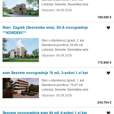
Lokacija:
Sesvete, Sesvetska sela
Objavljen:
08.08.2026.
199.590 €
Stan: Zagreb (Sesvetska sela), S3-A novogradnja
Spremi oglas
***KORDEKI***
Stan u stambenoj zgradi, 2. kat
Stambena površina: 55.66 m2
Lokacija:
Sesvete, Sesvetska sela
Objavljen:
06.08.2026.
175.900 €
stan Sesvete novogradnja 76 m2, 3-sobni 1.vi kat
Spremi oglas
Stan u stambenoj zgradi, 1. kat
Stambena površina: 76.47 m2
Lokacija:
Sesvete, Sesvetska sela
Objavljen:
06.08.2026.
244.704 €
Sesvete novogradnja stan 94 m2 4-sobni 1.vi kat
Spremi oglas