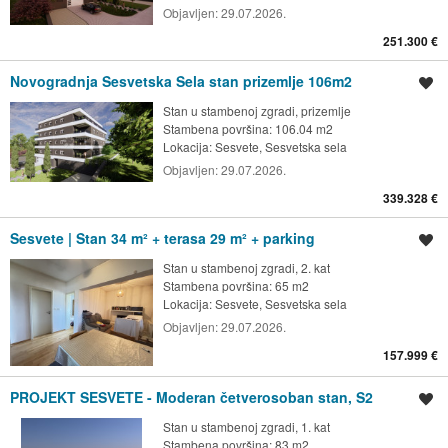
Objavljen:
29.07.2026.
251.300 €
Novogradnja Sesvetska Sela stan prizemlje 106m2
Spremi oglas
Stan u stambenoj zgradi, prizemlje
Stambena površina: 106.04 m2
Lokacija:
Sesvete, Sesvetska sela
Objavljen:
29.07.2026.
339.328 €
Sesvete | Stan 34 m² + terasa 29 m² + parking
Spremi oglas
Stan u stambenoj zgradi, 2. kat
Stambena površina: 65 m2
Lokacija:
Sesvete, Sesvetska sela
Objavljen:
29.07.2026.
157.999 €
PROJEKT SESVETE - Moderan četverosoban stan, S2
Spremi oglas
Stan u stambenoj zgradi, 1. kat
Stambena površina: 83 m2