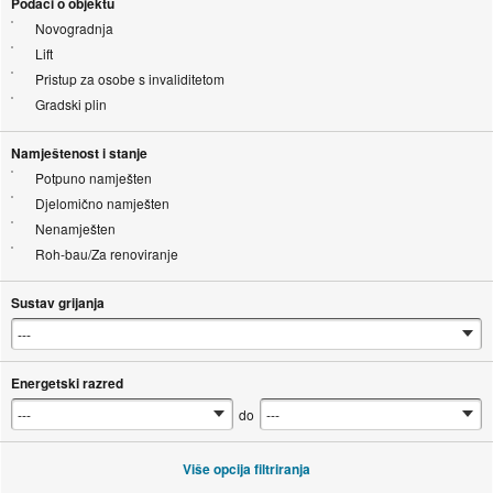
Podaci o objektu
Novogradnja
Lift
Pristup za osobe s invaliditetom
Gradski plin
Namještenost i stanje
Potpuno namješten
Djelomično namješten
Nenamješten
Roh-bau/Za renoviranje
Sustav grijanja
Energetski razred
do
Više opcija filtriranja