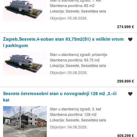
Stambena površina: 83 m2
Lokacija:
Sesvete, Sesvetska sela
Objavljen:
05.08.2026.
274.999 €
Zagreb,Sesvete,4-soban stan 93,75m2(S1) s velikim vrtom
Spremi oglas
i parkingom
Stan u stambenoj zgradi, prizemlje
Stambena površina: 93.75 m2
Lokacija:
Sesvete, Sesvetska sela
Objavljen:
05.08.2026.
299.999 €
Sesvete četvreosobni stan u novogradnji 128 m2 ,3.-ći
Spremi oglas
kat
Stan u stambenoj zgradi, 3. kat
Stambena površina: 128 m2
Lokacija:
Sesvete, Sesvetska sela
Objavljen:
04.08.2026.
409.299 €