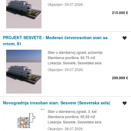
Objavljen:
29.07.2026.
215.000 €
PROJEKT SESVETE - Moderan četverosoban stan sa
Spremi oglas
vrtom, S1
Stan u stambenoj zgradi, prizemlje
Stambena površina: 93.75 m2
Lokacija:
Sesvete, Sesvetska sela
Objavljen:
29.07.2026.
299.999 €
Novogradnja trosoban stan: Sesvete (Sesvetska sela)
Spremi oglas
Stan u stambenoj zgradi, 3. kat
Stambena površina: 95.59 m2
Lokacija:
Sesvete, Sesvetska sela
Objavljen:
28.07.2026.