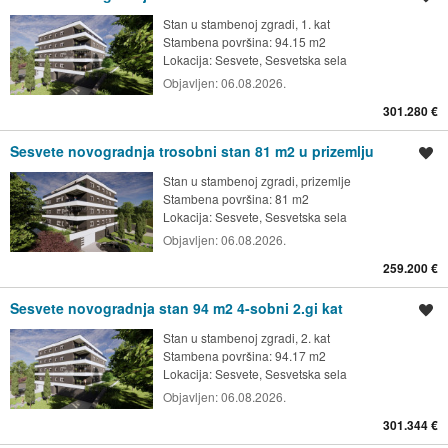
Stan u stambenoj zgradi, 1. kat
Stambena površina: 94.15 m2
Lokacija:
Sesvete, Sesvetska sela
Objavljen:
06.08.2026.
301.280 €
Sesvete novogradnja trosobni stan 81 m2 u prizemlju
Spremi oglas
Stan u stambenoj zgradi, prizemlje
Stambena površina: 81 m2
Lokacija:
Sesvete, Sesvetska sela
Objavljen:
06.08.2026.
259.200 €
Sesvete novogradnja stan 94 m2 4-sobni 2.gi kat
Spremi oglas
Stan u stambenoj zgradi, 2. kat
Stambena površina: 94.17 m2
Lokacija:
Sesvete, Sesvetska sela
Objavljen:
06.08.2026.
301.344 €