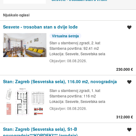
Njuškalo oglasi
Sesvete - trosoban stan s dvije lođe
Spremi oglas
Virtualna šetnja
Stan u stambenoj zgradi, 2. kat
Stambena površina: 92.41 m2
Lokacija:
Sesvete, Sesvetska sela
Objavljen:
08.08.2026.
230.000 €
Stan: Zagreb (Sesvetska sela), 116.00 m2, novogradnja
Spremi oglas
Stan u stambenoj zgradi, 1. kat
Stambena površina: 116 m2
Lokacija:
Sesvete, Sesvetska sela
Objavljen:
08.08.2026.
312.000 €
Stan: Zagreb (Sesvetska sela), S1-B
Spremi oglas
novogradnja***KORDEKI*** (prodaja)