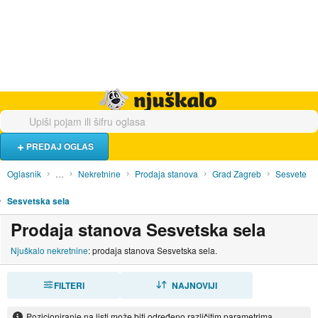
Hrana i piće
Turistički smještaj
Poslovi
Njuškalo naslovnica
PREDAJ OGLAS
Oglasnik
…
Nekretnine
Prodaja stanova
Grad Zagreb
Sesvete
Sesvetska sela
Prodaja stanova Sesvetska sela
Njuškalo nekretnine
: prodaja stanova Sesvetska sela.
FILTERI
SORTIRAJ
NAJNOVIJI
Pozicioniranje na listi može biti određeno različitim parametrima.