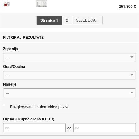
251.300 €
Stranica
1
2
SLJEDEĆA
»
FILTRIRAJ REZULTATE
Županija
---
Grad/Općina
---
Naselje
---
Razgledavanje putem video poziva
Cijena (ukupna cijena u EUR)
do