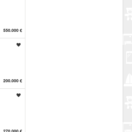
550.000 €
Spremi oglas
200.000 €
Spremi oglas
270.000 €