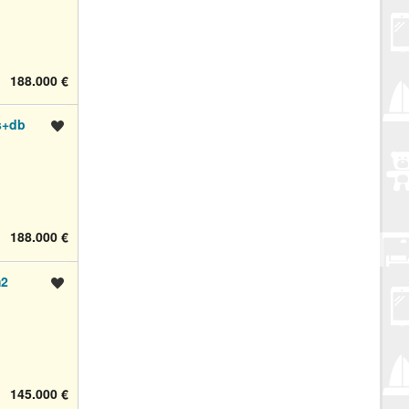
188.000 €
s+db
Spremi oglas
188.000 €
m2
Spremi oglas
145.000 €