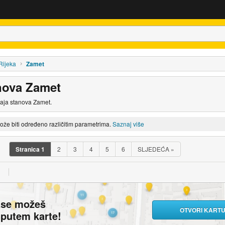
Rijeka
Zamet
nova Zamet
daja stanova Zamet.
može biti određeno različitim parametrima.
Saznaj više
Stranica
1
2
3
4
5
6
SLJEDEĆA
»
ase možeš
OTVORI KART
i putem karte!