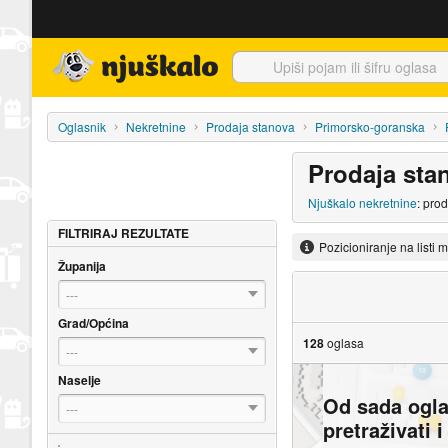
Njuškalo naslovnica
Oglasnik
Nekretnine
Prodaja stanova
Primorsko-goranska
Prodaja sta
Njuškalo nekretnine
: pro
FILTRIRAJ REZULTATE
Pozicioniranje na listi 
Županija
---
Grad/Općina
128
oglasa
---
Naselje
Od sada ogl
---
pretraživati 