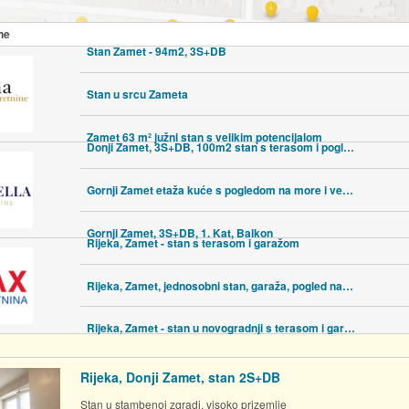
ne
Stan Zamet - 94m2, 3S+DB
Stan u srcu Zameta
Zamet 63 m² južni stan s velikim potencijalom
Donji Zamet, 3S+DB, 100m2 stan s terasom i pogledom, na iznimnoj lokac
Gornji Zamet etaža kuće s pogledom na more i velikim potencijalom
Gornji Zamet, 3S+DB, 1. Kat, Balkon
Rijeka, Zamet - stan s terasom i garažom
Rijeka, Zamet, jednosobni stan, garaža, pogled na more
Rijeka, Zamet - stan u novogradnji s terasom i garažom
Rijeka, Donji Zamet, stan 2S+DB
Stan u stambenoj zgradi, visoko prizemlje