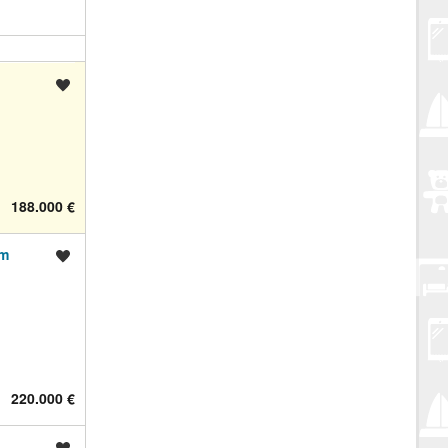
Spremi oglas
188.000 €
im
Spremi oglas
220.000 €
Spremi oglas