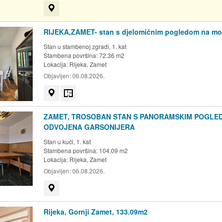
Prikaži na mapi
RIJEKA,ZAMET- stan s djelomičnim pogledom na mo
Stan u stambenoj zgradi, 1. kat
Stambena površina: 72.36 m2
Lokacija:
Rijeka, Zamet
Objavljen:
06.08.2026.
Prikaži na mapi
Tlocrt
ZAMET, TROSOBAN STAN S PANORAMSKIM POGLED
ODVOJENA GARSONIJERA
Stan u kući, 1. kat
Stambena površina: 104.09 m2
Lokacija:
Rijeka, Zamet
Objavljen:
06.08.2026.
Prikaži na mapi
Rijeka, Gornji Zamet, 133.09m2