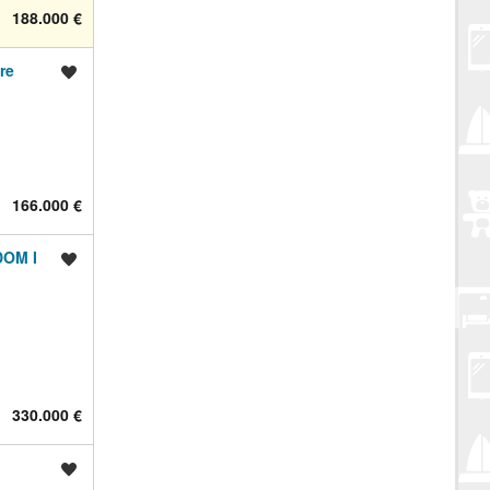
188.000 €
re
Spremi oglas
166.000 €
OM I
Spremi oglas
330.000 €
Spremi oglas