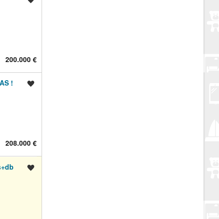
200.000 €
AS !
Spremi oglas
208.000 €
s+db
Spremi oglas