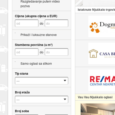
Razgledavanje putem video
poziva
Istaknute Njuškalo trgovi
Cijena (ukupna cijena u EUR)
do
Prikaži i luksuzne stanove
Stambena površina (u m²)
do
Samo oglasi sa slikom
Tip stana
Broj etaža
Vau Vau Njuškalo oglasi
Broj soba