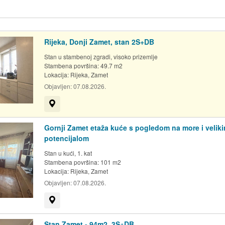
Rijeka, Donji Zamet, stan 2S+DB
Stan u stambenoj zgradi, visoko prizemlje
Stambena površina: 49.7 m2
Lokacija:
Rijeka, Zamet
Objavljen:
07.08.2026.
Prikaži na mapi
Gornji Zamet etaža kuće s pogledom na more i velik
potencijalom
Stan u kući, 1. kat
Stambena površina: 101 m2
Lokacija:
Rijeka, Zamet
Objavljen:
07.08.2026.
Prikaži na mapi
Stan Zamet - 94m2, 3S+DB