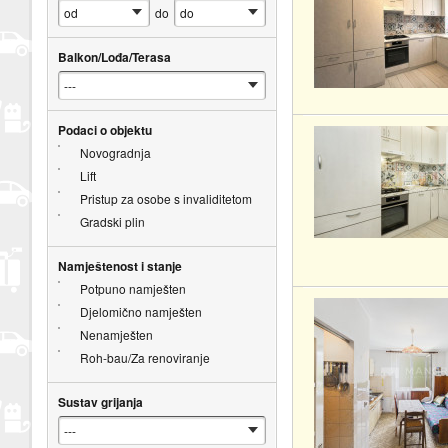
do
Balkon/Lođa/Terasa
Podaci o objektu
Novogradnja
Lift
Pristup za osobe s invaliditetom
Gradski plin
Namještenost i stanje
Potpuno namješten
Djelomično namješten
Nenamješten
Roh-bau/Za renoviranje
Sustav grijanja