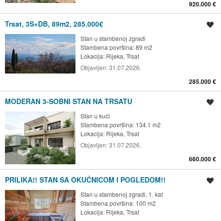
920.000 €
Trsat, 3S+DB, 89m2, 285.000€
Spremi oglas
Stan u stambenoj zgradi
Stambena površina: 89 m2
Lokacija:
Rijeka, Trsat
Objavljen:
31.07.2026.
285.000 €
MODERAN 3-SOBNI STAN NA TRSATU
Spremi oglas
Stan u kući
Stambena površina: 134.1 m2
Lokacija:
Rijeka, Trsat
Objavljen:
31.07.2026.
660.000 €
PRILIKA!! STAN SA OKUĆNICOM I POGLEDOM!!
Spremi oglas
Stan u stambenoj zgradi, 1. kat
Stambena površina: 100 m2
Lokacija:
Rijeka, Trsat