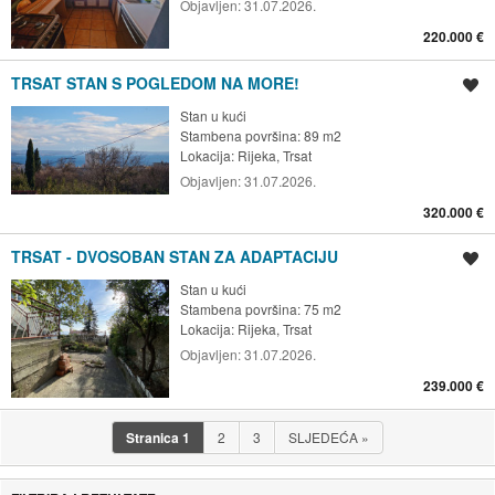
Objavljen:
31.07.2026.
220.000 €
TRSAT STAN S POGLEDOM NA MORE!
Spremi oglas
Stan u kući
Stambena površina: 89 m2
Lokacija:
Rijeka, Trsat
Objavljen:
31.07.2026.
320.000 €
TRSAT - DVOSOBAN STAN ZA ADAPTACIJU
Spremi oglas
Stan u kući
Stambena površina: 75 m2
Lokacija:
Rijeka, Trsat
Objavljen:
31.07.2026.
239.000 €
Stranica
1
2
3
SLJEDEĆA
»