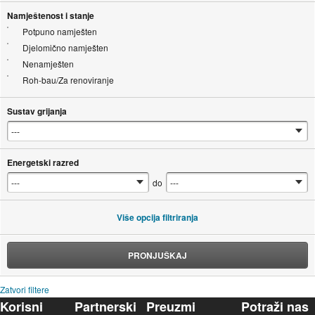
Namještenost i stanje
Potpuno namješten
Djelomično namješten
Nenamješten
Roh-bau/Za renoviranje
Sustav grijanja
Energetski razred
do
Više opcija filtriranja
PRONJUŠKAJ
Zatvori filtere
Korisni
Partnerski
Preuzmi
Potraži nas