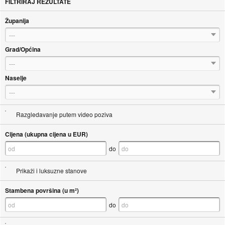
FILTRIRAJ REZULTATE
Županija
---
Grad/Općina
---
Naselje
---
Razgledavanje putem video poziva
Cijena (ukupna cijena u EUR)
do
Prikaži i luksuzne stanove
Stambena površina (u m²)
do