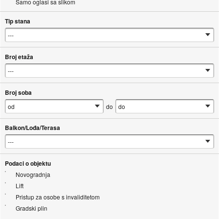
Samo oglasi sa slikom
Tip stana
Broj etaža
Broj soba
do
Balkon/Lođa/Terasa
Podaci o objektu
Novogradnja
Lift
Pristup za osobe s invaliditetom
Gradski plin