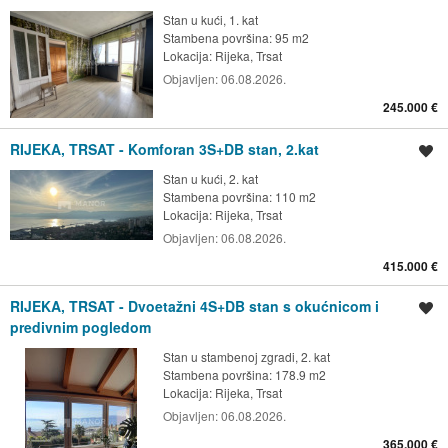
Stan u kući, 1. kat
Stambena površina: 95 m2
Lokacija:
Rijeka, Trsat
Objavljen:
06.08.2026.
245.000 €
RIJEKA, TRSAT - Komforan 3S+DB stan, 2.kat
Spremi oglas
Stan u kući, 2. kat
Stambena površina: 110 m2
Lokacija:
Rijeka, Trsat
Objavljen:
06.08.2026.
415.000 €
RIJEKA, TRSAT - Dvoetažni 4S+DB stan s okućnicom i
Spremi oglas
predivnim pogledom
Stan u stambenoj zgradi, 2. kat
Stambena površina: 178.9 m2
Lokacija:
Rijeka, Trsat
Objavljen:
06.08.2026.
365.000 €