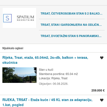
TRSAT, ČETVEROSOBAN STAN S 2 BALKONA
TRSAT, STAN I GARSONIJERA NA ODLIČNOJ LOKACIJI
TRSAT, DVOETAŽNI STAN S PANORAMSKIM POGLEDOM
Njuškalo oglasi
Rijeka, Trsat, etaža, 65.04m2, 2s+db, balkon + terasa,
Spremi oglas
okućnica
Stan u kući
Stambena površina: 65.04 m2
Lokacija:
Rijeka, Trsat
Objavljen:
06.08.2026.
259.000 €
RIJEKA, TRSAT - Etaža kuće / 4S KL stan za adaptaciju,
Spremi oglas
1.kat, pogled