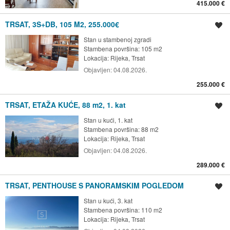
415.000 €
TRSAT, 3S+DB, 105 M2, 255.000€
Spremi oglas
Stan u stambenoj zgradi
Stambena površina: 105 m2
Lokacija:
Rijeka, Trsat
Objavljen:
04.08.2026.
255.000 €
TRSAT, ETAŽA KUĆE, 88 m2, 1. kat
Spremi oglas
Stan u kući, 1. kat
Stambena površina: 88 m2
Lokacija:
Rijeka, Trsat
Objavljen:
04.08.2026.
289.000 €
TRSAT, PENTHOUSE S PANORAMSKIM POGLEDOM
Spremi oglas
Stan u kući, 3. kat
Stambena površina: 110 m2
Lokacija:
Rijeka, Trsat