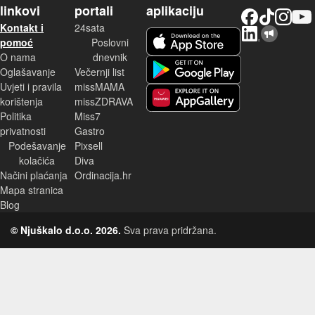
linkovi
portali
aplikaciju
Facebook
TikTok
Instagram
YouTu
Kontakt i
24sata
LinkedIn
Njuškalo blog
iOS aplikacija
pomoć
Poslovni
O nama
dnevnik
Android aplikacija
Oglašavanje
Večernji list
Uvjeti i pravila
missMAMA
korištenja
missZDRAVA
Huawei aplikacija
Politika
Miss7
privatnosti
Gastro
Podešavanje
Pixsell
kolačića
Diva
Načini plaćanja
Ordinacija.hr
Mapa stranica
Blog
© Njuškalo d.o.o. 2026.
Sva prava pridržana.