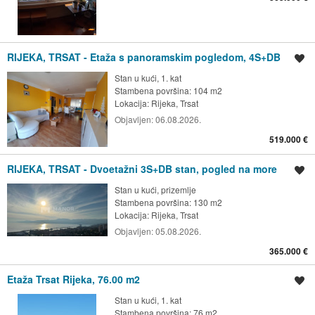
RIJEKA, TRSAT - Etaža s panoramskim pogledom, 4S+DB
Spremi oglas
Stan u kući, 1. kat
Stambena površina: 104 m2
Lokacija:
Rijeka, Trsat
Objavljen:
06.08.2026.
519.000 €
RIJEKA, TRSAT - Dvoetažni 3S+DB stan, pogled na more
Spremi oglas
Stan u kući, prizemlje
Stambena površina: 130 m2
Lokacija:
Rijeka, Trsat
Objavljen:
05.08.2026.
365.000 €
Etaža Trsat Rijeka, 76.00 m2
Spremi oglas
Stan u kući, 1. kat
Stambena površina: 76 m2