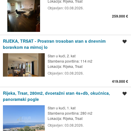
Lokacija:
Rijeka, Trsat
Objavljen:
03.08.2026.
259.000 €
RIJEKA, TRSAT - Prostran trosoban stan s dnevnim
Spremi oglas
boravkom na mirnoj lo
Stan u kući, 2. kat
Stambena površina: 114 m2
Lokacija:
Rijeka, Trsat
Objavljen:
03.08.2026.
419.000 €
Rijeka, Trsat, 280m2, dvoetažni stan 4s+db, okućnica,
Spremi oglas
panoramski pogle
Stan u kući, 1. kat
Stambena površina: 280 m2
Lokacija:
Rijeka, Trsat
Objavljen:
03.08.2026.