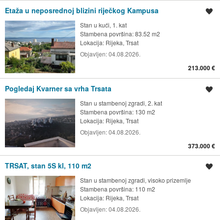
Etaža u neposrednoj blizini riječkog Kampusa
Spremi oglas
Stan u kući, 1. kat
Stambena površina: 83.52 m2
Lokacija:
Rijeka, Trsat
Objavljen:
04.08.2026.
213.000 €
Pogledaj Kvarner sa vrha Trsata
Spremi oglas
Stan u stambenoj zgradi, 2. kat
Stambena površina: 130 m2
Lokacija:
Rijeka, Trsat
Objavljen:
04.08.2026.
373.000 €
TRSAT, stan 5S kl, 110 m2
Spremi oglas
Stan u stambenoj zgradi, visoko prizemlje
Stambena površina: 110 m2
Lokacija:
Rijeka, Trsat
Objavljen:
04.08.2026.