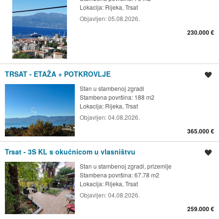
Lokacija:
Rijeka, Trsat
Objavljen:
05.08.2026.
230.000 €
TRSAT - ETAŽA + POTKROVLJE
Spremi oglas
Stan u stambenoj zgradi
Stambena površina: 188 m2
Lokacija:
Rijeka, Trsat
Objavljen:
04.08.2026.
365.000 €
Trsat - 3S KL s okućnicom u vlasništvu
Spremi oglas
Stan u stambenoj zgradi, prizemlje
Stambena površina: 67.78 m2
Lokacija:
Rijeka, Trsat
Objavljen:
04.08.2026.
259.000 €