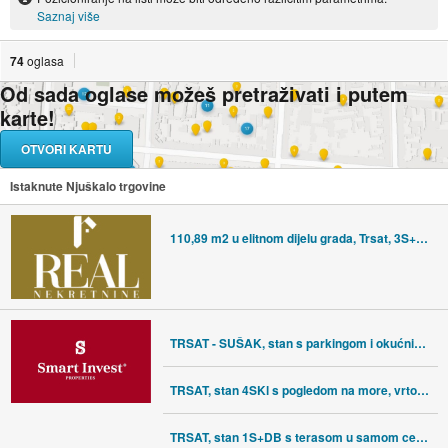
Saznaj više
74
oglasa
Od sada oglase možeš pretraživati i putem
karte!
OTVORI KARTU
Istaknute Njuškalo trgovine
110,89 m2 u elitnom dijelu grada, Trsat, 3S+DB
TRSAT - SUŠAK, stan s parkingom i okućnicom
TRSAT, stan 4SKl s pogledom na more, vrtom i 2 parkirna mjesta
TRSAT, stan 1S+DB s terasom u samom centru Trsata