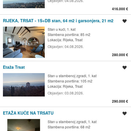
Objavljen:
04.08.2026.
416.000 €
RIJEKA, TRSAT - 1S+DB stan, 64 m2 i garsonjera, 21 m2
Spremi oglas
Stan u kući, 1. kat
Stambena površina: 85 m2
Lokacija:
Rijeka, Trsat
Objavljen:
04.08.2026.
280.000 €
Etaža Trsat
Spremi oglas
Stan u stambenoj zgradi, 1. kat
Stambena površina: 105 m2
Lokacija:
Rijeka, Trsat
Objavljen:
03.08.2026.
290.000 €
ETAŽA KUĆE NA TRSATU
Spremi oglas
Stan u stambenoj zgradi, 1. kat
Stambena površina: 68 m2