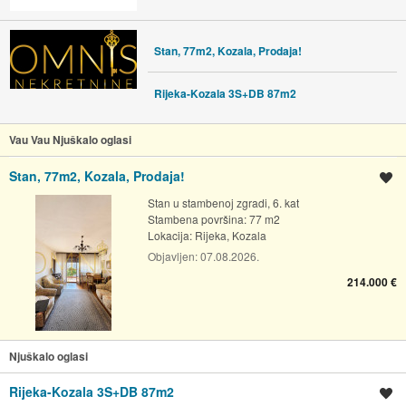
Stan, 77m2, Kozala, Prodaja!
Rijeka-Kozala 3S+DB 87m2
Vau Vau Njuškalo oglasi
Stan, 77m2, Kozala, Prodaja!
Spremi oglas
Stan u stambenoj zgradi, 6. kat
Stambena površina: 77 m2
Lokacija:
Rijeka, Kozala
Objavljen:
07.08.2026.
214.000 €
Njuškalo oglasi
Rijeka-Kozala 3S+DB 87m2
Spremi oglas