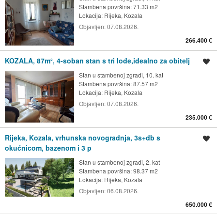
Stambena površina: 71.33 m2
Lokacija:
Rijeka, Kozala
Objavljen:
07.08.2026.
266.400 €
KOZALA, 87m², 4-soban stan s tri lođe,idealno za obitelj
Spremi oglas
Stan u stambenoj zgradi, 10. kat
Stambena površina: 87.57 m2
Lokacija:
Rijeka, Kozala
Objavljen:
07.08.2026.
235.000 €
Rijeka, Kozala, vrhunska novogradnja, 3s+db s
Spremi oglas
okućnicom, bazenom i 3 p
Stan u stambenoj zgradi, 2. kat
Stambena površina: 98.37 m2
Lokacija:
Rijeka, Kozala
Objavljen:
06.08.2026.
650.000 €