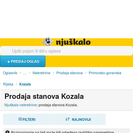
Hrana i piće
Turistički smještaj
Poslovi
Njuškalo naslovnica
PREDAJ OGLAS
Oglasnik
…
Nekretnine
Prodaja stanova
Primorsko-goranska
Rijeka
Kozala
Prodaja stanova Kozala
Njuškalo nekretnine
: prodaja stanova Kozala.
FILTERI
SORTIRAJ
NAJNOVIJI
Pozicioniranje na listi može biti određeno različitim parametrima.