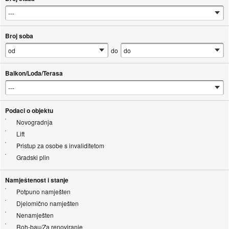
Broj soba
do
Balkon/Lođa/Terasa
Podaci o objektu
Novogradnja
Lift
Pristup za osobe s invaliditetom
Gradski plin
Namještenost i stanje
Potpuno namješten
Djelomično namješten
Nenamješten
Roh-bau/Za renoviranje