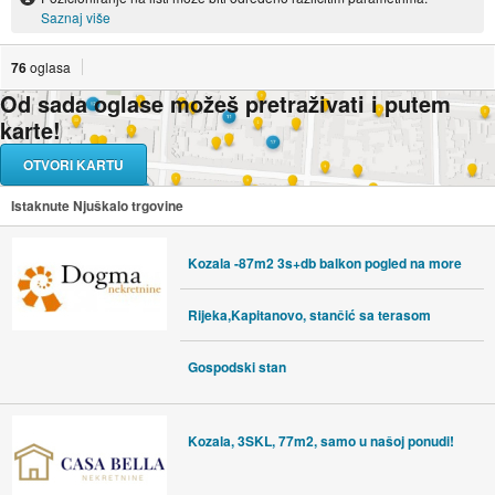
Saznaj više
76
oglasa
Od sada oglase možeš pretraživati i putem
karte!
OTVORI KARTU
Istaknute Njuškalo trgovine
Kozala -87m2 3s+db balkon pogled na more
Rijeka,Kapitanovo, stančić sa terasom
Gospodski stan
Kozala, 3SKL, 77m2, samo u našoj ponudi!