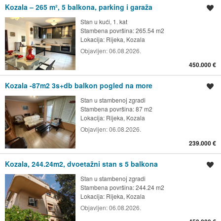
Kozala – 265 m², 5 balkona, parking i garaža
Spremi oglas
Stan u kući, 1. kat
Stambena površina: 265.54 m2
Lokacija:
Rijeka, Kozala
Objavljen:
06.08.2026.
450.000 €
Kozala -87m2 3s+db balkon pogled na more
Spremi oglas
Stan u stambenoj zgradi
Stambena površina: 87 m2
Lokacija:
Rijeka, Kozala
Objavljen:
06.08.2026.
239.000 €
Kozala, 244.24m2, dvoetažni stan s 5 balkona
Spremi oglas
Stan u stambenoj zgradi
Stambena površina: 244.24 m2
Lokacija:
Rijeka, Kozala
Objavljen:
06.08.2026.