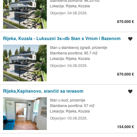
Stambena površina: 96.25 m2
Lokacija:
Rijeka, Kozala
Objavljen:
04.08.2026.
670.000 €
Rijeka, Kozala - Luksuzni 3s+db Stan s Vrtom i Bazenom
Spremi oglas
Stan u stambenoj zgradi, prizemlje
Stambena površina: 95.7 m2
Lokacija:
Rijeka, Kozala
Objavljen:
04.08.2026.
670.000 €
Rijeka,Kapitanovo, stančić sa terasom
Spremi oglas
Stan u kući, prizemlje
Stambena površina: 57 m2
Lokacija:
Rijeka, Kozala
Objavljen:
03.08.2026.
154.000 €