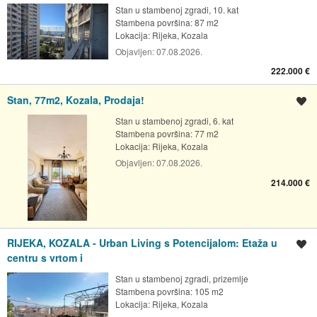
Stan u stambenoj zgradi, 10. kat
Stambena površina: 87 m2
Lokacija:
Rijeka, Kozala
Objavljen:
07.08.2026.
222.000 €
Stan, 77m2, Kozala, Prodaja!
Spremi oglas
Stan u stambenoj zgradi, 6. kat
Stambena površina: 77 m2
Lokacija:
Rijeka, Kozala
Objavljen:
07.08.2026.
214.000 €
RIJEKA, KOZALA - Urban Living s Potencijalom: Etaža u
Spremi oglas
centru s vrtom i
Stan u stambenoj zgradi, prizemlje
Stambena površina: 105 m2
Lokacija:
Rijeka, Kozala