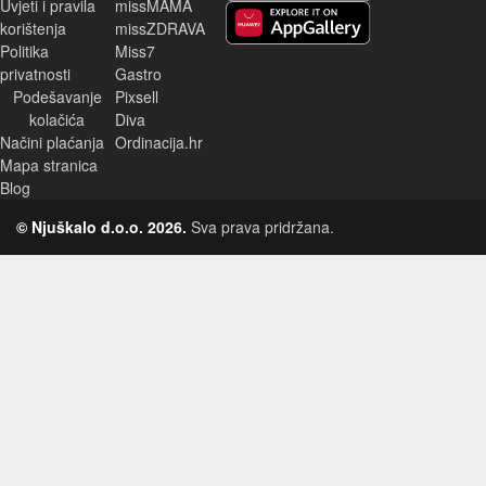
Uvjeti i pravila
missMAMA
korištenja
missZDRAVA
Huawei aplikacija
Politika
Miss7
privatnosti
Gastro
Podešavanje
Pixsell
kolačića
Diva
Načini plaćanja
Ordinacija.hr
Mapa stranica
Blog
© Njuškalo d.o.o. 2026.
Sva prava pridržana.