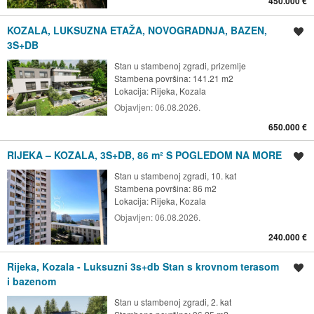
450.000 €
KOZALA, LUKSUZNA ETAŽA, NOVOGRADNJA, BAZEN,
Spremi oglas
3S+DB
Stan u stambenoj zgradi, prizemlje
Stambena površina: 141.21 m2
Lokacija:
Rijeka, Kozala
Objavljen:
06.08.2026.
650.000 €
RIJEKA – KOZALA, 3S+DB, 86 m² S POGLEDOM NA MORE
Spremi oglas
Stan u stambenoj zgradi, 10. kat
Stambena površina: 86 m2
Lokacija:
Rijeka, Kozala
Objavljen:
06.08.2026.
240.000 €
Rijeka, Kozala - Luksuzni 3s+db Stan s krovnom terasom
Spremi oglas
i bazenom
Stan u stambenoj zgradi, 2. kat