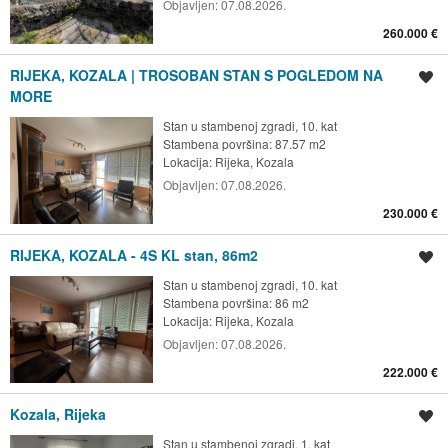
Objavljen:
07.08.2026.
260.000 €
RIJEKA, KOZALA | TROSOBAN STAN S POGLEDOM NA
Spremi oglas
MORE
Stan u stambenoj zgradi, 10. kat
Stambena površina: 87.57 m2
Lokacija:
Rijeka, Kozala
Objavljen:
07.08.2026.
230.000 €
RIJEKA, KOZALA - 4S KL stan, 86m2
Spremi oglas
Stan u stambenoj zgradi, 10. kat
Stambena površina: 86 m2
Lokacija:
Rijeka, Kozala
Objavljen:
07.08.2026.
222.000 €
Kozala, Rijeka
Spremi oglas
Stan u stambenoj zgradi, 1. kat