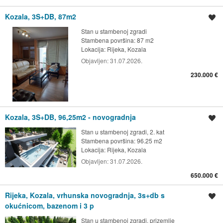
Kozala, 3S+DB, 87m2
Spremi oglas
Stan u stambenoj zgradi
Stambena površina: 87 m2
Lokacija:
Rijeka, Kozala
Objavljen:
31.07.2026.
230.000 €
Kozala, 3S+DB, 96,25m2 - novogradnja
Spremi oglas
Stan u stambenoj zgradi, 2. kat
Stambena površina: 96.25 m2
Lokacija:
Rijeka, Kozala
Objavljen:
31.07.2026.
650.000 €
Rijeka, Kozala, vrhunska novogradnja, 3s+db s
Spremi oglas
okućnicom, bazenom i 3 p
Stan u stambenoj zgradi, prizemlje