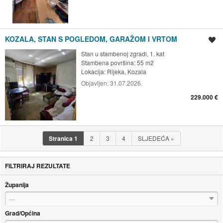
KOZALA, STAN S POGLEDOM, GARAŽOM I VRTOM
Spremi oglas
Stan u stambenoj zgradi, 1. kat
Stambena površina: 55 m2
Lokacija:
Rijeka, Kozala
Objavljen:
31.07.2026.
229.000 €
Stranica
1
2
3
4
SLJEDEĆA
»
FILTRIRAJ REZULTATE
Županija
---
Grad/Općina