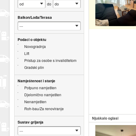
do
Balkon/Lođa/Terasa
Podaci o objektu
Novogradnja
Lift
Pristup za osobe s invaliditetom
Gradski plin
Namještenost i stanje
Potpuno namješten
Djelomično namješten
Nenamješten
Roh-bau/Za renoviranje
Njuškalo oglasi
Sustav grijanja