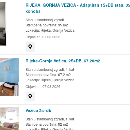
RIJEKA, GORNJA VEŽICA - Adaptiran 1S+DB stan, 35
konoba
Stan u stambenoj zgradi
Stambena površina: 35 m2
Lokacija:
Rijeka, Gornja Vežica
Objavljen:
07.08.2026.
Prikaži na mapi
Rijeka-Gornja Vežica, 2S+DB, 67,20m2
Stan u stambenoj zgradi, 4. kat
Stambena površina: 67.2 m2
Lokacija:
Rijeka, Gornja Vežica
Objavljen:
07.08.2026.
Prikaži na mapi
Vežica 2s+db
Stan u stambenoj zgradi, 1. kat
Stambena površina: 82 m2
Lokacija:
Rijeka, Gornja Vežica