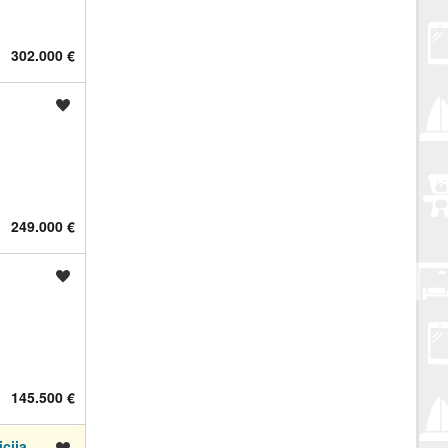
302.000 €
Spremi oglas
249.000 €
Spremi oglas
145.500 €
icija
Spremi oglas