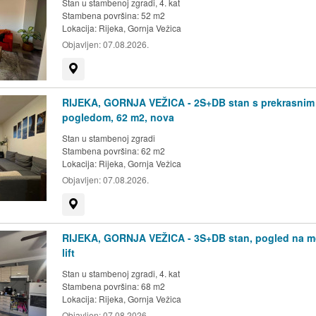
Stan u stambenoj zgradi, 4. kat
Stambena površina: 52 m2
Lokacija:
Rijeka, Gornja Vežica
Objavljen:
07.08.2026.
Prikaži na mapi
RIJEKA, GORNJA VEŽICA - 2S+DB stan s prekrasnim
pogledom, 62 m2, nova
Stan u stambenoj zgradi
Stambena površina: 62 m2
Lokacija:
Rijeka, Gornja Vežica
Objavljen:
07.08.2026.
Prikaži na mapi
RIJEKA, GORNJA VEŽICA - 3S+DB stan, pogled na m
lift
Stan u stambenoj zgradi, 4. kat
Stambena površina: 68 m2
Lokacija:
Rijeka, Gornja Vežica
Objavljen:
07.08.2026.