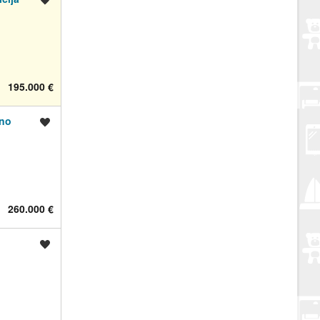
195.000 €
ano
Spremi oglas
260.000 €
Spremi oglas