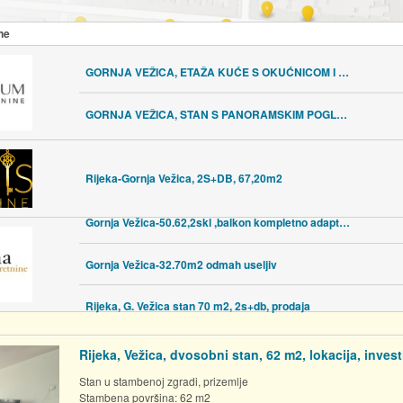
ne
GORNJA VEŽICA, ETAŽA KUĆE S OKUĆNICOM I PARKINGOM
GORNJA VEŽICA, STAN S PANORAMSKIM POGLEDOM
Rijeka-Gornja Vežica, 2S+DB, 67,20m2
Gornja Vežica-50.62,2skl ,balkon kompletno adaptirano
Gornja Vežica-32.70m2 odmah useljiv
Rijeka, G. Vežica stan 70 m2, 2s+db, prodaja
Rijeka, Vežica, dvosobni stan, 62 m2, lokacija, invest
Stan u stambenoj zgradi, prizemlje
Stambena površina: 62 m2