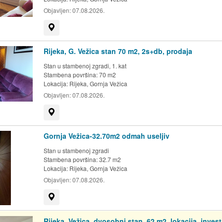
Objavljen:
07.08.2026.
Prikaži na mapi
Rijeka, G. Vežica stan 70 m2, 2s+db, prodaja
Stan u stambenoj zgradi, 1. kat
Stambena površina: 70 m2
Lokacija:
Rijeka, Gornja Vežica
Objavljen:
07.08.2026.
Prikaži na mapi
Gornja Vežica-32.70m2 odmah useljiv
Stan u stambenoj zgradi
Stambena površina: 32.7 m2
Lokacija:
Rijeka, Gornja Vežica
Objavljen:
07.08.2026.
Prikaži na mapi
Rijeka, Vežica, dvosobni stan, 62 m2, lokacija, invest