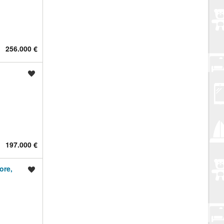
256.000 €
Spremi oglas
197.000 €
ore,
Spremi oglas