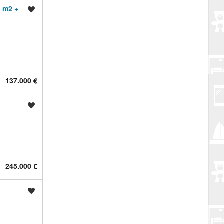
 m2 +
Spremi oglas
137.000 €
Spremi oglas
245.000 €
Spremi oglas