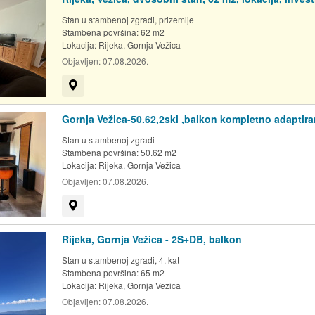
Stan u stambenoj zgradi, prizemlje
Stambena površina: 62 m2
Lokacija:
Rijeka, Gornja Vežica
Objavljen:
07.08.2026.
Prikaži na mapi
Gornja Vežica-50.62,2skl ,balkon kompletno adaptir
Stan u stambenoj zgradi
Stambena površina: 50.62 m2
Lokacija:
Rijeka, Gornja Vežica
Objavljen:
07.08.2026.
Prikaži na mapi
Rijeka, Gornja Vežica - 2S+DB, balkon
Stan u stambenoj zgradi, 4. kat
Stambena površina: 65 m2
Lokacija:
Rijeka, Gornja Vežica
Objavljen:
07.08.2026.