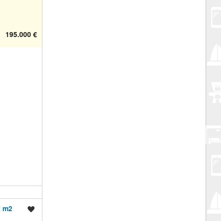
195.000 €
2 m2
Spremi oglas