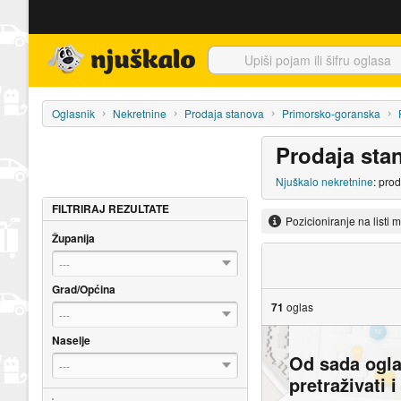
Njuškalo naslovnica
Oglasnik
Nekretnine
Prodaja stanova
Primorsko-goranska
Prodaja sta
Njuškalo nekretnine
: pro
FILTRIRAJ REZULTATE
Pozicioniranje na listi 
Županija
---
Grad/Općina
71
oglas
---
Naselje
Od sada ogl
---
pretraživati 