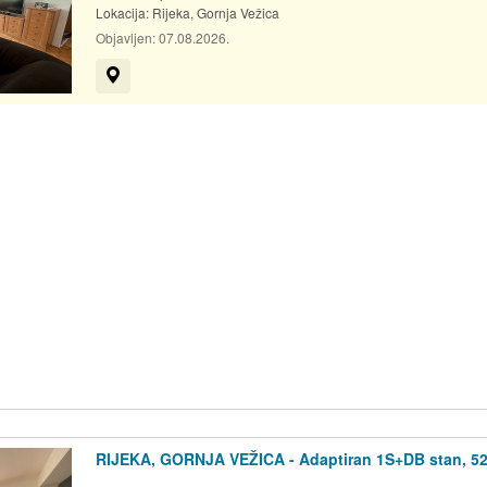
Lokacija:
Rijeka, Gornja Vežica
Objavljen:
07.08.2026.
Prikaži na mapi
RIJEKA, GORNJA VEŽICA - Adaptiran 1S+DB stan, 5