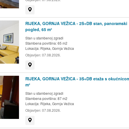
Prikaži na mapi
RIJEKA, GORNJA VEŽICA - 2S+DB stan, panoramski
pogled, 65 m²
Stan u stambenoj zgradi
Stambena površina: 65 m2
Lokacija:
Rijeka, Gornja Vežica
Objavljen:
07.08.2026.
Prikaži na mapi
RIJEKA, GORNJA VEŽICA - 3S+DB etaža s okućnicom
m²
Stan u stambenoj zgradi
Stambena površina: 87 m2
Lokacija:
Rijeka, Gornja Vežica
Objavljen:
07.08.2026.
Prikaži na mapi