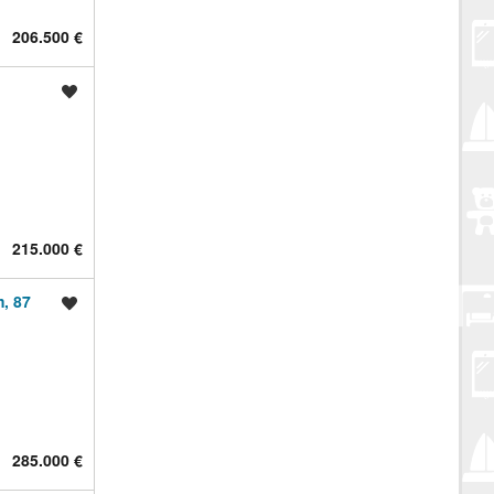
206.500 €
Spremi oglas
215.000 €
, 87
Spremi oglas
285.000 €