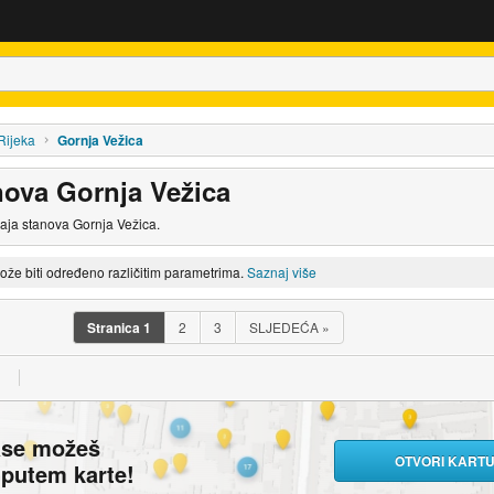
Rijeka
Gornja Vežica
nova Gornja Vežica
daja stanova Gornja Vežica.
može biti određeno različitim parametrima.
Saznaj više
Stranica
1
2
3
SLJEDEĆA
»
ase možeš
OTVORI KART
i putem karte!