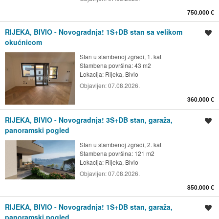
750.000 €
RIJEKA, BIVIO - Novogradnja! 1S+DB stan sa velikom
Spremi oglas
okućnicom
Stan u stambenoj zgradi, 1. kat
Stambena površina: 43 m2
Lokacija:
Rijeka, Bivio
Objavljen:
07.08.2026.
360.000 €
RIJEKA, BIVIO - Novogradnja! 3S+DB stan, garaža,
Spremi oglas
panoramski pogled
Stan u stambenoj zgradi, 2. kat
Stambena površina: 121 m2
Lokacija:
Rijeka, Bivio
Objavljen:
07.08.2026.
850.000 €
RIJEKA, BIVIO - Novogradnja! 1S+DB stan, garaža,
Spremi oglas
panoramski pogled