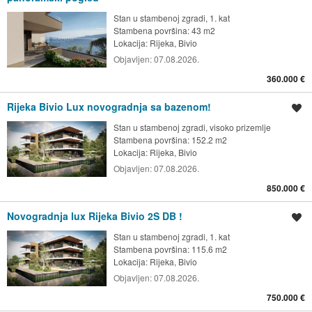
Stan u stambenoj zgradi, 1. kat
Stambena površina: 43 m2
Lokacija:
Rijeka, Bivio
Objavljen:
07.08.2026.
360.000 €
Rijeka Bivio Lux novogradnja sa bazenom!
Spremi oglas
Stan u stambenoj zgradi, visoko prizemlje
Stambena površina: 152.2 m2
Lokacija:
Rijeka, Bivio
Objavljen:
07.08.2026.
850.000 €
Novogradnja lux Rijeka Bivio 2S DB !
Spremi oglas
Stan u stambenoj zgradi, 1. kat
Stambena površina: 115.6 m2
Lokacija:
Rijeka, Bivio
Objavljen:
07.08.2026.
750.000 €