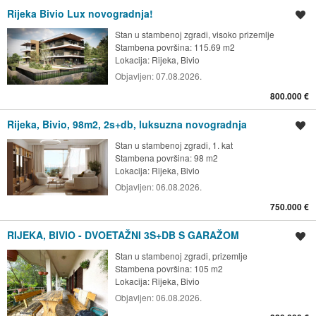
Rijeka Bivio Lux novogradnja!
Spremi oglas
Stan u stambenoj zgradi, visoko prizemlje
Stambena površina: 115.69 m2
Lokacija:
Rijeka, Bivio
Objavljen:
07.08.2026.
800.000 €
Rijeka, Bivio, 98m2, 2s+db, luksuzna novogradnja
Spremi oglas
Stan u stambenoj zgradi, 1. kat
Stambena površina: 98 m2
Lokacija:
Rijeka, Bivio
Objavljen:
06.08.2026.
750.000 €
RIJEKA, BIVIO - DVOETAŽNI 3S+DB S GARAŽOM
Spremi oglas
Stan u stambenoj zgradi, prizemlje
Stambena površina: 105 m2
Lokacija:
Rijeka, Bivio
Objavljen:
06.08.2026.