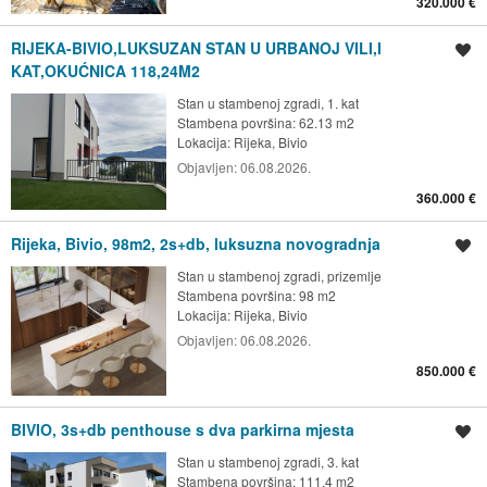
320.000 €
RIJEKA-BIVIO,LUKSUZAN STAN U URBANOJ VILI,I
Spremi oglas
KAT,OKUĆNICA 118,24M2
Stan u stambenoj zgradi, 1. kat
Stambena površina: 62.13 m2
Lokacija:
Rijeka, Bivio
Objavljen:
06.08.2026.
360.000 €
Rijeka, Bivio, 98m2, 2s+db, luksuzna novogradnja
Spremi oglas
Stan u stambenoj zgradi, prizemlje
Stambena površina: 98 m2
Lokacija:
Rijeka, Bivio
Objavljen:
06.08.2026.
850.000 €
BIVIO, 3s+db penthouse s dva parkirna mjesta
Spremi oglas
Stan u stambenoj zgradi, 3. kat
Stambena površina: 111.4 m2