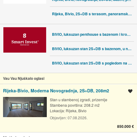
Rijeka, Bivio, 2S+DB s terasom, panoramski pogled more
BIVIO, luksuzan penthouse s bazenom i krovnom terasom (S5)
BIVIO, luksuzan stan 2S+DB s bazenom, u novogradnji (S2)
BIVIO, luksuzan stan 2S+DB s pogledom na more u novogradnji (S3)
Vau Vau Njuškalo oglasi
Rijeka-Bivio, Moderna Novogradnja, 2S+DB, 208m2
Spremi oglas
Stan u stambenoj zgradi, prizemlje
Stambena površina: 208.2 m2
Lokacija:
Rijeka, Bivio
Objavljen:
07.08.2026.
850.000 €