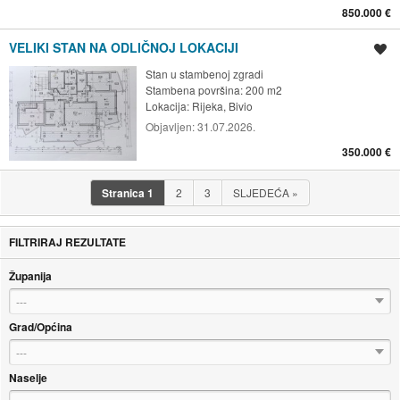
850.000 €
VELIKI STAN NA ODLIČNOJ LOKACIJI
Spremi oglas
Stan u stambenoj zgradi
Stambena površina: 200 m2
Lokacija:
Rijeka, Bivio
Objavljen:
31.07.2026.
350.000 €
Stranica
1
2
3
SLJEDEĆA
»
FILTRIRAJ REZULTATE
Županija
---
Grad/Općina
---
Naselje