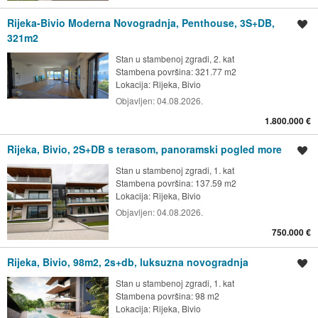
Rijeka-Bivio Moderna Novogradnja, Penthouse, 3S+DB,
Spremi oglas
321m2
Stan u stambenoj zgradi, 2. kat
Stambena površina: 321.77 m2
Lokacija:
Rijeka, Bivio
Objavljen:
04.08.2026.
1.800.000 €
Rijeka, Bivio, 2S+DB s terasom, panoramski pogled more
Spremi oglas
Stan u stambenoj zgradi, 1. kat
Stambena površina: 137.59 m2
Lokacija:
Rijeka, Bivio
Objavljen:
04.08.2026.
750.000 €
Rijeka, Bivio, 98m2, 2s+db, luksuzna novogradnja
Spremi oglas
Stan u stambenoj zgradi, 1. kat
Stambena površina: 98 m2
Lokacija:
Rijeka, Bivio