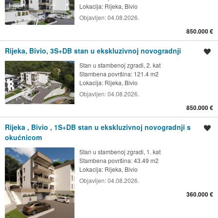
Lokacija:
Rijeka, Bivio
Objavljen:
04.08.2026.
850.000 €
Rijeka, Bivio, 3S+DB stan u ekskluzivnoj novogradnji
Spremi oglas
Stan u stambenoj zgradi, 2. kat
Stambena površina: 121.4 m2
Lokacija:
Rijeka, Bivio
Objavljen:
04.08.2026.
850.000 €
Rijeka , Bivio , 1S+DB stan u ekskluzivnoj novogradnji s
Spremi oglas
okućnicom
Stan u stambenoj zgradi, 1. kat
Stambena površina: 43.49 m2
Lokacija:
Rijeka, Bivio
Objavljen:
04.08.2026.
360.000 €