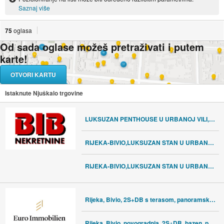
Saznaj više
75
oglasa
Od sada oglase možeš pretraživati i putem
karte!
OTVORI KARTU
Istaknute Njuškalo trgovine
LUKSUZAN PENTHOUSE U URBANOJ VILI,PANORAMSKI POGLED
RIJEKA-BIVIO,LUKSUZAN STAN U URBANOJ VILI,I KAT,OKUĆNICA 118,24M2
RIJEKA-BIVIO,LUKSUZAN STAN U URBANOJ VILI,I KAT,OKUĆNICA 118,24M2
Rijeka, Bivio, 2S+DB s terasom, panoramski pogled more
Rijeka, Bivio, novogradnja, 2S+DB, bazen, pogled more