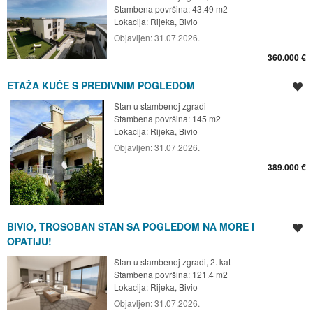
Stambena površina: 43.49 m2
Lokacija:
Rijeka, Bivio
Objavljen:
31.07.2026.
360.000 €
ETAŽA KUĆE S PREDIVNIM POGLEDOM
Spremi oglas
Stan u stambenoj zgradi
Stambena površina: 145 m2
Lokacija:
Rijeka, Bivio
Objavljen:
31.07.2026.
389.000 €
BIVIO, TROSOBAN STAN SA POGLEDOM NA MORE I
Spremi oglas
OPATIJU!
Stan u stambenoj zgradi, 2. kat
Stambena površina: 121.4 m2
Lokacija:
Rijeka, Bivio
Objavljen:
31.07.2026.