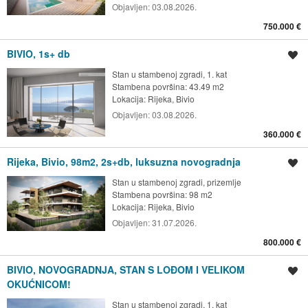
Objavljen:
03.08.2026.
750.000 €
BIVIO, 1s+ db
Spremi oglas
Stan u stambenoj zgradi, 1. kat
Stambena površina: 43.49 m2
Lokacija:
Rijeka, Bivio
Objavljen:
03.08.2026.
360.000 €
Rijeka, Bivio, 98m2, 2s+db, luksuzna novogradnja
Spremi oglas
Stan u stambenoj zgradi, prizemlje
Stambena površina: 98 m2
Lokacija:
Rijeka, Bivio
Objavljen:
31.07.2026.
800.000 €
BIVIO, NOVOGRADNJA, STAN S LOĐOM I VELIKOM
Spremi oglas
OKUĆNICOM!
Stan u stambenoj zgradi, 1. kat